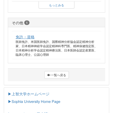
もっとみる
その他
1
免許・資格
医師免許、米国医師免許、国際精神分析協会認定精神分析
家、日本精神神経学会認定精神科専門医、精神保健指定医、
日本精神分析学会認定精神療法医、日本医師会認定産業医、
臨床心理士、公認心理師
一覧へ戻る
▶上智大学ホームページ
▶
Sophia University Home Page