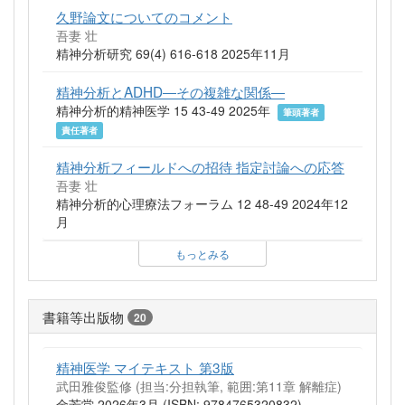
久野論文についてのコメント
吾妻 壮
精神分析研究 69(4) 616-618 2025年11月
精神分析とADHD―その複雑な関係―
精神分析的精神医学 15 43-49 2025年
筆頭著者
責任著者
精神分析フィールドへの招待 指定討論への応答
吾妻 壮
精神分析的心理療法フォーラム 12 48-49 2024年12
月
もっとみる
書籍等出版物
20
精神医学 マイテキスト 第3版
武田雅俊監修 (担当:分担執筆, 範囲:第11章 解離症)
金芳堂 2026年3月 (ISBN: 9784765320832)