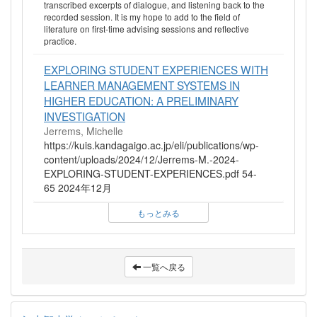
transcribed excerpts of dialogue, and listening back to the
recorded session. It is my hope to add to the field of
literature on first-time advising sessions and reflective
practice.
EXPLORING STUDENT EXPERIENCES WITH
LEARNER MANAGEMENT SYSTEMS IN
HIGHER EDUCATION: A PRELIMINARY
INVESTIGATION
Jerrems, Michelle
https://kuis.kandagaigo.ac.jp/eli/publications/wp-
content/uploads/2024/12/Jerrems-M.-2024-
EXPLORING-STUDENT-EXPERIENCES.pdf 54-
65 2024年12月
もっとみる
一覧へ戻る