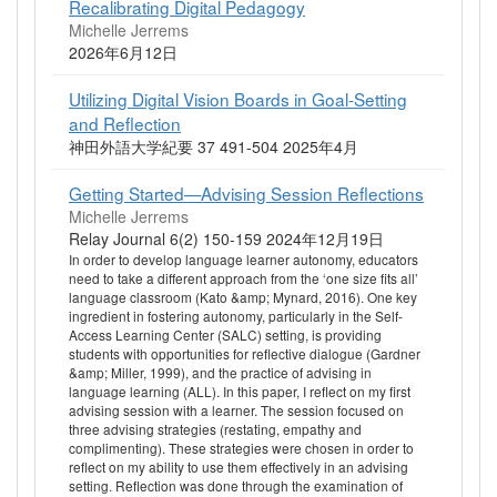
Recalibrating Digital Pedagogy
Michelle Jerrems
2026年6月12日
Utilizing Digital Vision Boards in Goal-Setting
and Reflection
神田外語大学紀要 37 491-504 2025年4月
Getting Started—Advising Session Reflections
Michelle Jerrems
Relay Journal 6(2) 150-159 2024年12月19日
In order to develop language learner autonomy, educators
need to take a different approach from the ‘one size fits all’
language classroom (Kato &amp; Mynard, 2016). One key
ingredient in fostering autonomy, particularly in the Self-
Access Learning Center (SALC) setting, is providing
students with opportunities for reflective dialogue (Gardner
&amp; Miller, 1999), and the practice of advising in
language learning (ALL). In this paper, I reflect on my first
advising session with a learner. The session focused on
three advising strategies (restating, empathy and
complimenting). These strategies were chosen in order to
reflect on my ability to use them effectively in an advising
setting. Reflection was done through the examination of