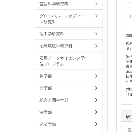
言語科学研究科
グローバル・スタディー
J
ズ研究科
理工学研究科
20
現
地球環境学研究科
ま
(研
応用データサイエンス学
子
位プログラム
母
Sq
神学部
日
小
文学部
(
リ
総合人間科学部
法学部
研
経済学部
投