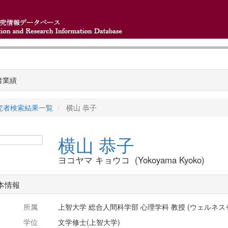
者業績
究者検索結果一覧
横山 恭子
横山 恭子
ヨコヤマ キョウコ (Yokoyama Kyoko)
本情報
所属
上智大学 総合人間科学部 心理学科 教授 (ウェルネ
学位
文学修士(上智大学)