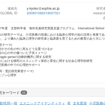
連絡先
y-kyoko
sophia.ac.jp
研究
-GLOBAL ID
200901066318007321
resear
07年度 文部科学省 海外先進研究実践支援プログラム International School of Ana
在の研究テーマは、小児医療の現場における臨床心理学の知の活用と発展であ
た、より優れた臨床心理学の研究者と臨床家を育てるための教育のあり方につ
究テーマ)
供がその生の中に死をどう位置づけるか
親の心の中の傷ついた子供イメージ
uiggle gameの治療的機序に関する研究
本における移民のエスニシティ保持と変化に関する社会心理学的研究
児医療の中での心理的サポート
共同・受託研究希望テーマ)
エゾン心理学
究キーワード
11
影性同一視
エスニックアイデンティティ
死
文化変容
小児医療