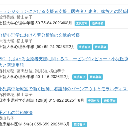
トランジションにおける支援者支援：医療者と患者、家族との関係
板垣香織, 横山恭子
上智大学心理学年報 50 75-84 2026年2月
査読有り
最終著者
分析心理学における夢分析論の文献的考察
柿沼大輔, 横山恭子
上智大学心理学年報 (50) 65-74 2026年2月
査読有り
最終著者
PICUにおける医療者支援に関するスコーピングレビュー：小児医
念と関連用語
西村奈穂, 藤田紋佳, 讃井知, 横山恭子
上智大学心理学年報 50 1-16 2026年2月
査読有り
最終著者
小児集中治療室で働く医師、看護師のバーンアウトとモラルディス
西村奈穂, 横山恭子
日本小児科学会雑誌 129(6) 815-822 2025年6月
査読有り
最終著者
子どもの芸術療法
横山恭子
臨床精神医学 54(6) 655-659 2025年6月
招待有り