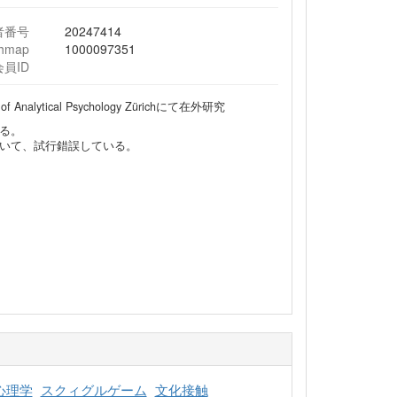
者番号
20247414
chmap
1000097351
会員ID
lytical Psychology Zürichにて在外研究
る。
いて、試行錯誤している。
心理学
スクィグルゲーム
文化接触