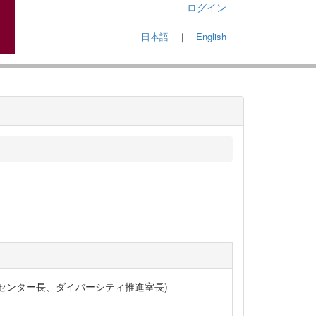
ログイン
日本語
｜
English
スセンター長、ダイバーシティ推進室長)