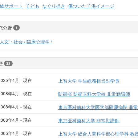
族サポート
子ども
なぐり描き
傷ついた子供イメージ
究分野
1
人文・社会 / 臨床心理学 /
歴
33
2025年4月 - 現在
上智大学 学生総務担当副学長
2008年4月 - 現在
防衛省 防衛医科大学校 非常勤講師
2008年4月 - 現在
東京医科歯科大学医学部附属病院 非
2008年4月 - 現在
東京医科歯科大学 非常勤講師
2005年4月 - 現在
上智大学 総合人間科学部心理学科 教