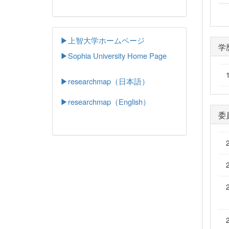
▶上智大学ホームページ
学
▶
Sophia University Home Page
▶researchmap（日本語）
▶researchmap（English）
委