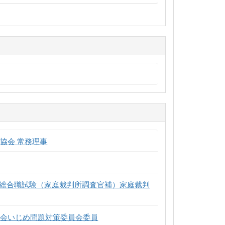
協会 常務理事
用総合職試験（家庭裁判所調査官補）家庭裁判
員会いじめ問題対策委員会委員