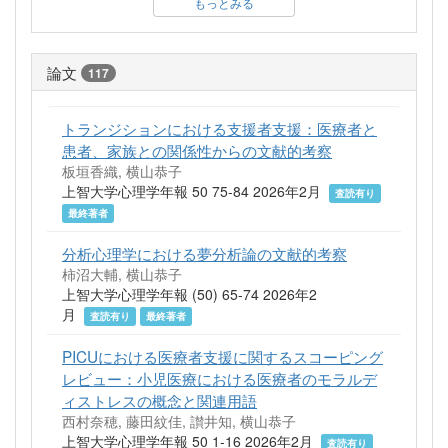
もっとみる
論文
117
トランジションにおける支援者支援：医療者と
患者、家族との関係性からの文献的考察
板垣香織, 横山恭子
上智大学心理学年報 50 75-84 2026年2月
査読有り
最終著者
分析心理学における夢分析論の文献的考察
柿沼大輔, 横山恭子
上智大学心理学年報 (50) 65-74 2026年2
月
査読有り
最終著者
PICUにおける医療者支援に関するスコーピング
レビュー：小児医療における医療者のモラルデ
ィストレスの概念と関連用語
西村奈穂, 藤田紋佳, 讃井知, 横山恭子
上智大学心理学年報 50 1-16 2026年2月
査読有り