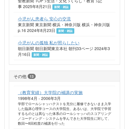
聖教新聞 TOP >生活・文化 >くらし・教育 >記
事 2025年8月21日
新聞・雑誌
小児がん患者ら 安心の交流
東京新聞 東京新聞 横浜・神奈川版 横浜・神奈川版
p.16 2024年8月23日
新聞・雑誌
小児がんの孤独 私が照らしたい
朝日新聞 朝日新聞東京本社 朝刊33ページ 2024年3
月16日
新聞・雑誌
その他
13
（教育実績）大学院の補講の実施
1998年4月 - 2006年3月
学部でロールシャッハテストを充分に履修できないまま入学
した臨床心理学コースの大学院生、あるいは、大学院で学習
するものとは異なった体系のロールシャッハのスコアリング
／コーディング・システムを学んできた大学院生に対して、
数回〜8回程度の補講を行った