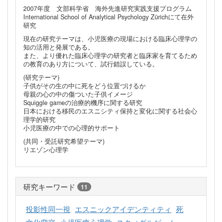
2007年度 文部科学省 海外先進研究実践支援プログラム
International School of Analytical Psychology Zürichにて在外
研究
現在の研究テーマは、小児医療の現場における臨床心理学の
知の活用と発展である。
また、より優れた臨床心理学の研究者と臨床家を育てるため
の教育のあり方について、試行錯誤している。
(研究テーマ)
子供がその生の中に死をどう位置づけるか
母親の心の中の傷ついた子供イメージ
Squiggle gameの治療的機序に関する研究
日本における移民のエスニシティ保持と変化に関する社会心
理学的研究
小児医療の中での心理的サポート
(共同・受託研究希望テーマ)
リエゾン心理学
研究キーワード
11
投影性同一視
エスニックアイデンティティ
死