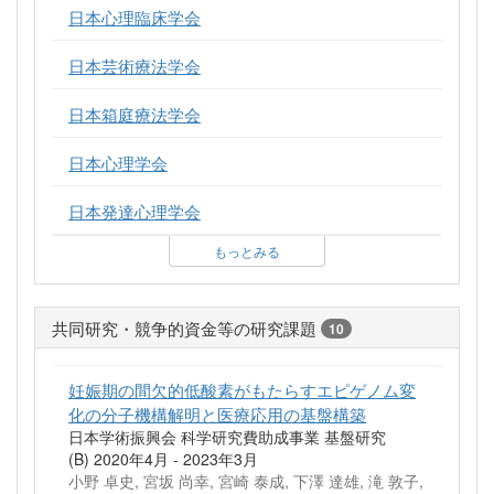
日本心理臨床学会
日本芸術療法学会
日本箱庭療法学会
日本心理学会
日本発達心理学会
もっとみる
共同研究・競争的資金等の研究課題
10
妊娠期の間欠的低酸素がもたらすエピゲノム変
化の分子機構解明と医療応用の基盤構築
日本学術振興会 科学研究費助成事業 基盤研究
(B) 2020年4月 - 2023年3月
小野 卓史, 宮坂 尚幸, 宮崎 泰成, 下澤 達雄, 滝 敦子,