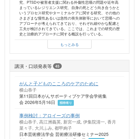
究、PTSDや被害者支援に関わる外傷性悲嘆の問題や近年高
まっているレジリエンス研究、自身の死とどう向き合うかと
いうプロセス研究やターミナルケアに関する研究、その他の
さまざまな慢性あるいは急性の喪失体験等において悲嘆への
アプローチが考えられてきており、それぞれ細やかな配慮と
工夫が検討されてきている。ここでは、これまでの研究の歴
史と治療的アプローチに関する概説を行っている。
もっとみる
講演・口頭発表等
45
がんと子どものこころのケアのために
横山恭子
第11回日本がんサポーティブケア学会学術集
会 2026年5月16日
招待有り
事例検討：アロイーズの事例
横山恭子, 高江洲義英, 新宮一成, 伊集院清一, 香月
菜々子, 大川ふみ, 都甲絢子
日本芸術療法学会 芸術療法研修セミナー2025