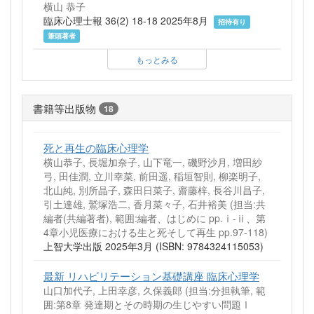
横山 恭子
臨床心理士報 36(2) 18-18 2025年8月
招待有り
筆頭著者
もっとみる
書籍等出版物
18
死と再生の臨床心理学
横山恭子, 長堀加奈子, 山下竜一, 磯野沙月, 増田紗
弓, 田佳潤, 立川幸菜, 前田遥, 稲垣智則, 柳楽明子,
北山純, 別所晶子, 森田日菜子, 齋藤梓, 長谷川昌子,
引土達雄, 鷲塚浩二, 香月菜々子, 石井裕美 (担当:共
編者(共編著者), 範囲:編者、はじめに pp.ⅰ-ⅱ、第
4章小児医療における生と死そして再生 pp.97-118)
上智大学出版 2025年3月 (ISBN: 9784324115053)
最新 リハビリテーション基礎講座 臨床心理学
山口加代子, 上田幸彦, 久保義郎 (担当:分担執筆, 範
囲:第8章 発達期とその時期の生じやすい問題Ⅰ