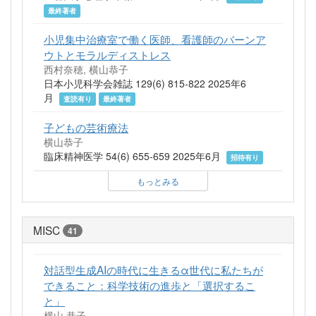
最終著者
小児集中治療室で働く医師、看護師のバーンア
ウトとモラルディストレス
西村奈穂, 横山恭子
日本小児科学会雑誌 129(6) 815-822 2025年6
月
査読有り
最終著者
子どもの芸術療法
横山恭子
臨床精神医学 54(6) 655-659 2025年6月
招待有り
もっとみる
MISC
41
対話型生成AIの時代に生きるα世代に私たちが
できること：科学技術の進歩と「選択するこ
と」
横山 恭子