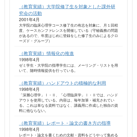
（教育実績）大学院修了生を対象とした課外研
究会の活動
2001年4月
大学院の臨床心理学コース修了生の有志を対象に、月１回程
度、ケースカンファレンスを開催している（守秘義務の問題
があるので、年度はじめに登録をした修了生のみによるクロ
ーズド・グループ）
（教育実績）情報化の推進
1998年4月
ゼミ学生・大学院の指導学生には、メーリング・リストを用
いて、随時情報提供を行っている。
（教育実績）ハンドアウトの積極的な利用
1998年4月
「深層心理学」Ⅰ・Ⅱ、「心理臨床学」Ⅰ・Ⅱでは、ハンド
アウトを使用している。内容は、毎年加筆・補充されてい
る。これは単なる資料ではなく、講義用に作成した独自の資
料に他ならない。
（教育実績）レポート・論文の書き方の指導
1998年4月
レポート・論文を書くための文献・資料をどうやって集める