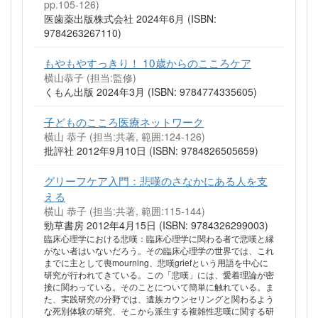
pp.105-126)
医歯薬出版株式会社 2024年6月 (ISBN:
9784263267110)
もやもやすっきり！ 10歳からのこころケア
横山恭子 (担当:監修)
くもん出版 2024年3月 (ISBN: 9784774335605)
子どものこころ医療ネットワーク
横山 恭子 (担当:共著, 範囲:124-126)
批評社 2012年9月10日 (ISBN: 9784826505659)
グリーフケア入門：悲嘆のさなかにある人を支
える
横山 恭子 (担当:共著, 範囲:115-144)
勁草書房 2012年4月15日 (ISBN: 9784326299003)
臨床心理学における悲嘆：臨床心理学に関わる者で悲嘆と縁
がない者はいないだろう。その臨床心理学の世界では、これ
までに主として喪mourning、悲嘆griefという用語を中心に
研究が行われてきている。この「悲嘆」には、愛着理論が密
接に関わっている。そのことについて簡単に触れている。ま
た、実践研究の分野では、遺族カウンセリングと関わるよう
な死別体験の研究、そこから派生する複雑性悲嘆に関する研