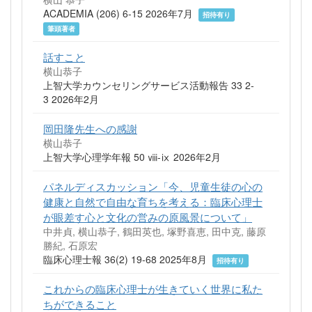
ACADEMIA (206) 6-15 2026年7月
招待有り
筆頭著者
話すこと
横山恭子
上智大学カウンセリングサービス活動報告 33 2-
3 2026年2月
岡田隆先生への感謝
横山恭子
上智大学心理学年報 50 ⅷ-ⅸ 2026年2月
パネルディスカッション「今、児童生徒の心の
健康と自然で自由な育ちを考える：臨床心理士
が眼差す心と文化の営みの原風景について」
中井貞, 横山恭子, 鶴田英也, 塚野喜恵, 田中克, 藤原
勝紀, 石原宏
臨床心理士報 36(2) 19-68 2025年8月
招待有り
これからの臨床心理士が生きていく世界に私た
ちができること