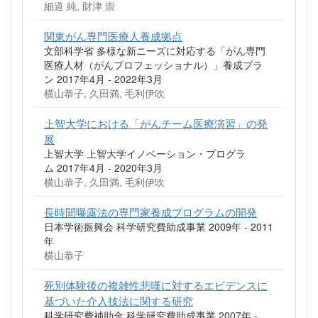
細道 純, 財津 崇
関東がん専門医療人養成拠点
文部科学省 多様な新ニーズに対応する「がん専門
医療人材（がんプロフェッショナル）」養成プラ
ン 2017年4月 - 2022年3月
横山恭子, 久田満, 毛利伊吹
上智大学における「がんチーム医療演習」の発
展
上智大学 上智大学イノベーション・プログラ
ム 2017年4月 - 2020年3月
横山恭子, 久田満, 毛利伊吹
長時間曝露法の専門家養成プログラムの開発
日本学術振興会 科学研究費助成事業 2009年 - 2011
年
横山恭子
死別体験後の複雑性悲嘆に対するエビデンスに
基づいた介入技法に関する研究
科学研究費補助金 科学研究費助成事業 2007年 -