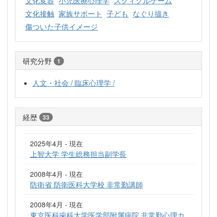
文化変容
小児医療心理学
スクィグルゲーム
文化接触
家族サポート
子ども
なぐり描き
傷ついた子供イメージ
研究分野
1
人文・社会 / 臨床心理学 /
経歴
33
2025年4月 - 現在
上智大学 学生総務担当副学長
2008年4月 - 現在
防衛省 防衛医科大学校 非常勤講師
2008年4月 - 現在
東京医科歯科大学医学部附属病院 非常勤心理カ