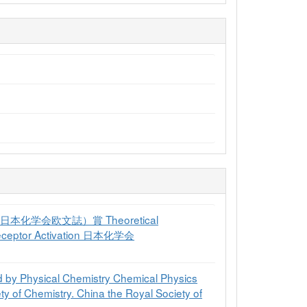
Japan：日本化学会欧文誌）賞 Theoretical
 Receptor Activation 日本化学会
d by Physical Chemistry Chemical Physics
ty of Chemistry. China the Royal Society of