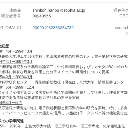
連絡先
shinkoh.nanbu
sophia.ac.jp
通称等
研究者番号
00249955
ORC
-GLOBAL ID
200901062366264730
resear
究経歴
88年4月ー1994年3月
應義塾大学理工学部化学科，岩田末廣教授の指導のもと，電子励起状態の研究
94年4月ー1997年3月
子研理論研究系分子基礎理論第二，中村宏樹教授および，カナダのWaterloo大学，
熱遷移に特有な現象を利用した分子スイッチの可能性について提案
95年9月ー2002年3月
算科学研究センター，青柳睦前助教授（現在は，九州大学 情報基盤センター
99年6月ー1999年12月
国イリノイ州アルゴンヌ国立研究所にて訪問研究員として従事し，理論化学部門Ste
可能である遷移状態波束動力学計算の開発を実施
94年4月ー現在
反応過程の研究を中心に電子励起状態と反応動力学の研究を実施。特に，多自
，スーパーコンピュータの能力を活用し，機能分子，タンパク質の機能及び生
学での学事関連
15年ー2016年
上智大学大学院 理工学研究科 理工学専攻 化学領域主任