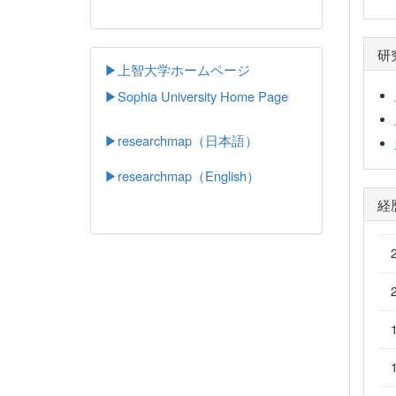
研
▶上智大学ホームページ
▶
Sophia University Home Page
▶researchmap（日本語）
▶researchmap（English）
経