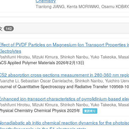
Chemistry
Tianlong JIANG, Kenta MORIWAKI, Osamu KOBAY
文
142
Effect of PVDF Particles on Magnesium-Ion Transport Properties in
Electrolytes
Yoshifumi Hirotsu, Mizuki Kimura, Shinkoh Nanbu, Yuko Takeoka, Masa
ACS Applied Polymer Materials 2026年2月13日
CS2 absorption cross-sections measurement in 280-360 nm regio
Yuanzhe Li, Sebastian Oscar Danielache, Shinkoh Nanbu, Yuichiro Uen
Journal of Quantitative Spectroscopy and Radiative Transfer 10956
Enhanced ion-transport characteristics of pyrrolidinium-based ele
Yoshifumi Hirotsu, Mizuki Kimura, Shinkoh Nanbu, Yuko Takeoka, Masa
Physical Chemistry Chemical Physics 2025年
査読有り
Nonadiabatic ab initio chemical reaction dynamics for the photoiso
dimethylisoxazole via the S1 electronic state