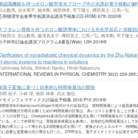
糖認識機能を持つボロン酸型蛍光プローブ中の光誘起電子移動の解
杉山数馬, 吉永竜平, 橋本剛, 南部伸孝, 早下隆士, 欅田英之, 江馬一弘
応用物理学会春季学術講演会講演予稿集(CD-ROM) 67th 2020年
ナフタレン骨格を持つボロン酸誘導体における光化学反応と溶媒効
羽根田涼, 杉山数馬, 藤澤真友子, 欅田英之, 江馬一弘, 橋本剛, 早下隆士,
分子科学討論会講演プログラム&要旨(Web) 12th 2018年
Clarification of nonadiabatic chemical dynamics by the Zhu-Nakam
tri-atomic systems to reactions in solutions
Toshimasa Ishida, Shinkoh Nanbu, Hiroki Nakamura
INTERNATIONAL REVIEWS IN PHYSICAL CHEMISTRY 36(2) 229-28
演算子変換に基づく効率的な時間発展法の開発
赤間 知子, 小林 理, 南部 伸孝, 武次 徹也
ケモインフォマティクス討論会予稿集 2016 P10 2016年
時間依存Schr&amp;ouml;dinger方程式やその近似式は、実時間発展により
らの時間微分方程式を解くための時間発展の計算は、高いコストを要することが多
ミクスの分野では、Chebyshev多項式の3項間漸化式を用いて時間発展を行う実
ている。そこで本研究では、実核波束発展法を参考に、効率的な時間発展法として3項間
変換の導入によって導かれる3項間漸化式を用いて、変換されたエネルギー・時間軸
のに必要な逆変換の式の導出も行った。3TRR法を、電子ダイナミクスを記述するRT-
た。