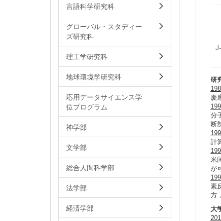
言語科学研究科
グローバル・スタディー
ズ研究科
J
理工学研究科
地球環境学研究科
研
19
応用データサイエンス学
慶
位プログラム
19
分
断
神学部
19
計
文学部
19
米
総合人間科学部
が
19
法学部
素
方
経済学部
大
20