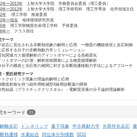
12年ー2013年
上智大学大学院 学務委員会委員（理工委員）
10年ー2012年
上智大学大学院 理工学研究科 理工学専攻 化学領域主任
12年
理工学部 推進委員
12年ー現在
地球環境研究所員
25年
理工学部物質生命理工学科 予算委員
26年ー
クラス担任
究テーマ
学反応に見出される非断熱現象の解明と応用 ー物質の機能発現と反応制御
に応答する分子の非断熱動力学シミュレーション
暖化関連ガス循環解析のアイソトポマーによる高精度化
イソトポマーの計測・解析技術開発による物質循環解析
体分子の構造と光応答の相関に対する非断熱遷移動力学法によるアプローチ
同・受託研究テーマ
ォトクロミック現象の理論的解明と応用
細胞造影能を持つ副作用軽減型X線用診断薬の開発
軟性結晶（プラスチッククリスタル）・電解質溶液の分子論的理論解析
究キーワード
11
解離反応
トンネリング
量子現象
半古典動力学
光異性化反応
断熱遷移
水素結合
同位体分別係数
SO2