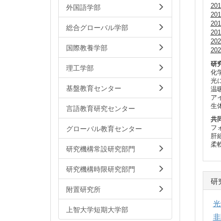
外国語学部
20
20
20
総合グローバル学部
20
20
国際教養学部
20
研
理工学部
化
光
基盤教育センター
温
ア
生
言語教育研究センター
共
フ
グローバル教育センター
肝
柔
研究機構常設研究部門
研究機構時限研究部門
研
附置研究所
光
上智大学短期大学部
非