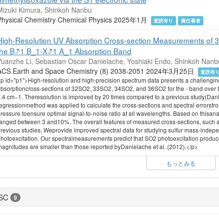
Mizuki Kimura, Shinkoh Nanbu
Physical Chemistry Chemical Physics 2025年1月
査読有り
責任著者
High-Resolution UV Absorption Cross-section Measurements of 32
the B ̵̃^1 B_1-X ̵̃^1 A_1 Absorption Band
Yuanzhe Li, Sebastian Oscar Danielache, Yoshiaki Endo, Shinkoh Nanb
ACS Earth and Space Chemistry (8) 2038-2051 2024年3月25日
査読有
p id="p1">High-resolution and high-precision spectrum data presents a challengi
bsorptioncross-sections of 32SO2, 33SO2, 34SO2, and 36SO2 for the - band over t
.4 cm−1. Theresolution is improved by 20 times compared to a previous study(Daniel
egressionmethod was applied to calculate the cross-sections and spectral errorsfr
ressure toensure optimal signal-to-noise ratio at all wavelengths. Based on thisana
anged between 3 and10%. The overall features of measured cross-sections, such as
revious studies. Weprovide improved spectral data for studying sulfur mass-indepe
hotoexcitation. Our spectralmeasurements predict that SO2 photoexcitation pro
agnitudes are smaller than those reported byDanielache et al. (2012).</p>
もっとみる
SC
9