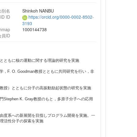
の別名
Shinkoh NANBU
ID ID
https://orcid.org/0000-0002-8502-
3193
chmap
1000144738
会員ID
とともに核の運動に関する理論的研究を実施
F. O. Goodman教授とともに共同研究を行い，非
教授）とともに分子の高振動励起状態の研究を実施
phen K. Gray教授のもと，多原子分子への応用
由度系への新展開を目指しプログラム開発を実施。一
理活性分子の探索を実施