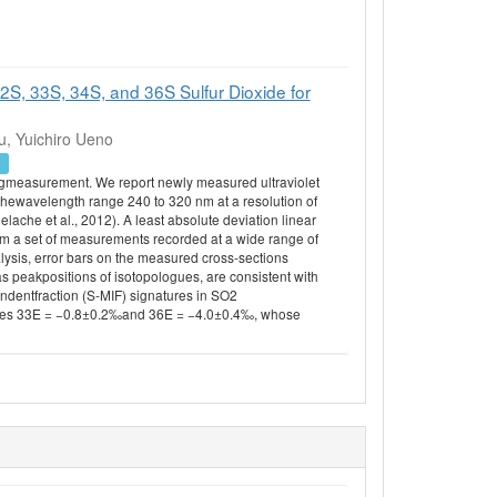
S, 33S, 34S, and 36S Sulfur Dioxide for
u, Yuichiro Ueno
り
ngmeasurement. We report newly measured ultraviolet
hewavelength range 240 to 320 nm at a resolution of
ache et al., 2012). A least absolute deviation linear
om a set of measurements recorded at a wide range of
lysis, error bars on the measured cross-sections
 peakpositions of isotopologues, are consistent with
ndentfraction (S-MIF) signatures in SO2
duces 33E = −0.8±0.2‰and 36E = −4.0±0.4‰, whose