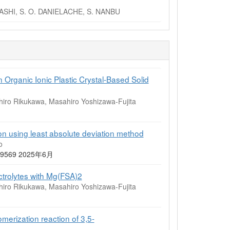
ASHI, S. O. DANIELACHE, S. NANBU
 Organic Ionic Plastic Crystal-Based Solid
hiro Rikukawa, Masahiro Yoshizawa-Fujita
n using least absolute deviation method
o
9-109569 2025年6月
ctrolytes with Mg(FSA)2
hiro Rikukawa, Masahiro Yoshizawa-Fujita
merization reaction of 3,5-