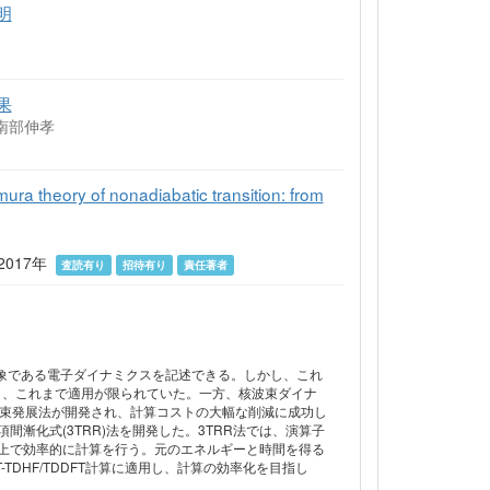
明
果
 南部伸孝
ura theory of nonadiabatic transition: from
5 2017年
査読有り
招待有り
責任著者
超高速現象である電子ダイナミクスを記述できる。しかし、これ
く、これまで適用が限られていた。一方、核波束ダイナ
核波束発展法が開発され、計算コストの大幅な削減に成功し
漸化式(3TRR)法を開発した。3TRR法では、演算子
上で効率的に計算を行う。元のエネルギーと時間を得る
TDHF/TDDFT計算に適用し、計算の効率化を目指し