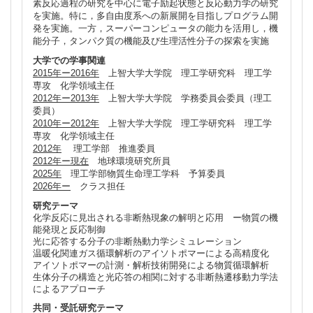
素反応過程の研究を中心に電子励起状態と反応動力学の研究
を実施。特に，多自由度系への新展開を目指しプログラム開
発を実施。一方，スーパーコンピュータの能力を活用し，機
能分子，タンパク質の機能及び生理活性分子の探索を実施
大学での学事関連
2015年ー2016年
上智大学大学院 理工学研究科 理工学
専攻 化学領域主任
2012年ー2013年
上智大学大学院 学務委員会委員（理工
委員）
2010年ー2012年
上智大学大学院 理工学研究科 理工学
専攻 化学領域主任
2012年
理工学部 推進委員
2012年ー現在
地球環境研究所員
2025年
理工学部物質生命理工学科 予算委員
2026年ー
クラス担任
研究テーマ
化学反応に見出される非断熱現象の解明と応用 ー物質の機
能発現と反応制御
光に応答する分子の非断熱動力学シミュレーション
温暖化関連ガス循環解析のアイソトポマーによる高精度化
アイソトポマーの計測・解析技術開発による物質循環解析
生体分子の構造と光応答の相関に対する非断熱遷移動力学法
によるアプローチ
共同・受託研究テーマ