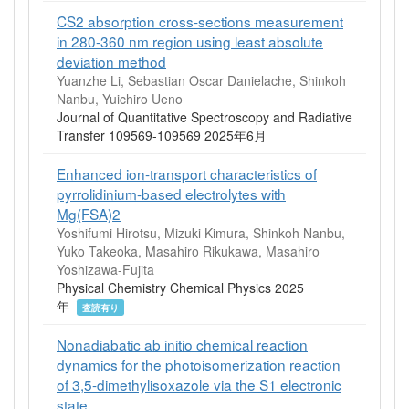
CS2 absorption cross-sections measurement
in 280-360 nm region using least absolute
deviation method
Yuanzhe Li, Sebastian Oscar Danielache, Shinkoh
Nanbu, Yuichiro Ueno
Journal of Quantitative Spectroscopy and Radiative
Transfer 109569-109569 2025年6月
Enhanced ion-transport characteristics of
pyrrolidinium-based electrolytes with
Mg(FSA)2
Yoshifumi Hirotsu, Mizuki Kimura, Shinkoh Nanbu,
Yuko Takeoka, Masahiro Rikukawa, Masahiro
Yoshizawa-Fujita
Physical Chemistry Chemical Physics 2025
年
査読有り
Nonadiabatic ab initio chemical reaction
dynamics for the photoisomerization reaction
of 3,5-dimethylisoxazole via the S1 electronic
state