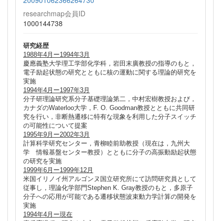
researchmap会員ID
1000144738
研究経歴
1988年4月ー1994年3月
慶應義塾大学理工学部化学科，岩田末廣教授の指導のもと，
電子励起状態の研究とともに核の運動に関する理論的研究を
実施
1994年4月ー1997年3月
分子研理論研究系分子基礎理論第二，中村宏樹教授および，
カナダのWaterloo大学，F. O. Goodman教授とともに共同研
究を行い，非断熱遷移に特有な現象を利用した分子スイッチ
の可能性について提案
1995年9月ー2002年3月
計算科学研究センター，青柳睦前助教授（現在は，九州大
学 情報基盤センター教授）とともに分子の高振動励起状態
の研究を実施
1999年6月ー1999年12月
米国イリノイ州アルゴンヌ国立研究所にて訪問研究員として
従事し，理論化学部門Stephen K. Gray教授のもと，多原子
分子への応用が可能である遷移状態波束動力学計算の開発を
実施
1994年4月ー現在