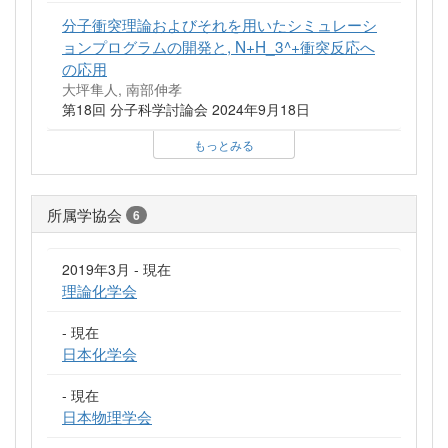
分子衝突理論およびそれを用いたシミュレーシ
ョンプログラムの開発と, N+H_3^+衝突反応へ
の応用
大坪隼人, 南部伸孝
第18回 分子科学討論会 2024年9月18日
もっとみる
所属学協会
6
2019年3月 - 現在
理論化学会
- 現在
日本化学会
- 現在
日本物理学会