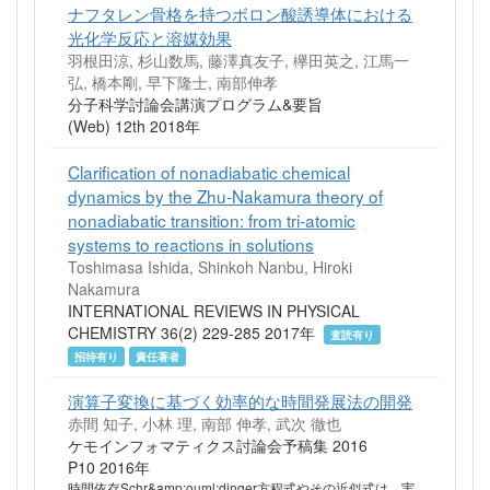
ナフタレン骨格を持つボロン酸誘導体における
光化学反応と溶媒効果
羽根田涼, 杉山数馬, 藤澤真友子, 欅田英之, 江馬一
弘, 橋本剛, 早下隆士, 南部伸孝
分子科学討論会講演プログラム&要旨
(Web) 12th 2018年
Clarification of nonadiabatic chemical
dynamics by the Zhu-Nakamura theory of
nonadiabatic transition: from tri-atomic
systems to reactions in solutions
Toshimasa Ishida, Shinkoh Nanbu, Hiroki
Nakamura
INTERNATIONAL REVIEWS IN PHYSICAL
CHEMISTRY 36(2) 229-285 2017年
査読有り
招待有り
責任著者
演算子変換に基づく効率的な時間発展法の開発
赤間 知子, 小林 理, 南部 伸孝, 武次 徹也
ケモインフォマティクス討論会予稿集 2016
P10 2016年
時間依存Schr&amp;ouml;dinger方程式やその近似式は、実