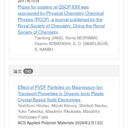
2017年10月
Prizes for posters at QSCP-XXII was
sponsored by Physical Chemistry Chemical
Physics (PCCP), a journal published by the
Royal Society of Chemistry. China the Royal
Society of Chemistry
Tianlong JIANG, Kenta MORIWAKI,
Osamu KOBAYASHI, S. O. DANIELACHE,
S. NANBU
論文
142
Effect of PVDF Particles on Magnesium-Ion
Transport Properties in Organic Ionic Plastic
Crystal-Based Solid Electrolytes
Yoshifumi Hirotsu, Mizuki Kimura, Shinkoh Nanbu,
Yuko Takeoka, Masahiro Rikukawa, Masahiro
Yoshizawa-Fujita
ACS Applied Polymer Materials 2026年2月13日