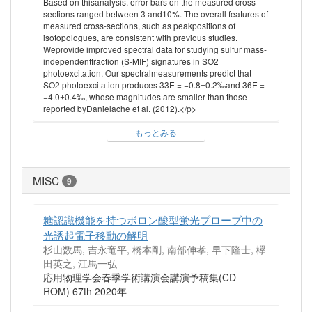
Based on thisanalysis, error bars on the measured cross-
sections ranged between 3 and10%. The overall features of
measured cross-sections, such as peakpositions of
isotopologues, are consistent with previous studies.
Weprovide improved spectral data for studying sulfur mass-
independentfraction (S-MIF) signatures in SO2
photoexcitation. Our spectralmeasurements predict that
SO2 photoexcitation produces 33E = −0.8±0.2‰and 36E =
−4.0±0.4‰, whose magnitudes are smaller than those
reported byDanielache et al. (2012).</p>
もっとみる
MISC
9
糖認識機能を持つボロン酸型蛍光プローブ中の
光誘起電子移動の解明
杉山数馬, 吉永竜平, 橋本剛, 南部伸孝, 早下隆士, 欅
田英之, 江馬一弘
応用物理学会春季学術講演会講演予稿集(CD-
ROM) 67th 2020年