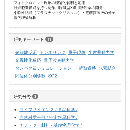
フォトクロミック現象の理論的解明と応用
肝細胞造影能を持つ副作用軽減型X線用診断薬の開発
柔軟性結晶（プラスチッククリスタル）・電解質溶液の分子
論的理論解析
研究キーワード
11
光解離反応
トンネリング
量子現象
半古典動力学
光異性化反応
量子波束動力学
タンパク質シミュレーション
非断熱遷移
水素結合
同位体分別係数
SO2
研究分野
3
ライフサイエンス / 食品科学 /
自然科学一般 / 宇宙惑星科学 /
ナノテク・材料 / 基礎物理化学 /