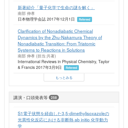
新著紹介「量子化学で生命の謎を解く」
南部 伸孝
日本物理学会誌 2017年12月1日
Refereed
Clarification of Nonadiabatic Chemical
Dynamics by the Zhu-Nakamura Theory of
Nonadiabatic Transition: From Triatomic
Systems to Reactions in Solutions
南部 伸孝 (担当:共著)
International Reviews in Physical Chemistry, Taylor
& Francis 2017年3月9日
Refereed
もっとみる
講演・口頭発表等
258
S1電子状態を経由した3,5-dimethylisoxazoleの
光異性化反応における非断熱 ab initio 化学動力
学