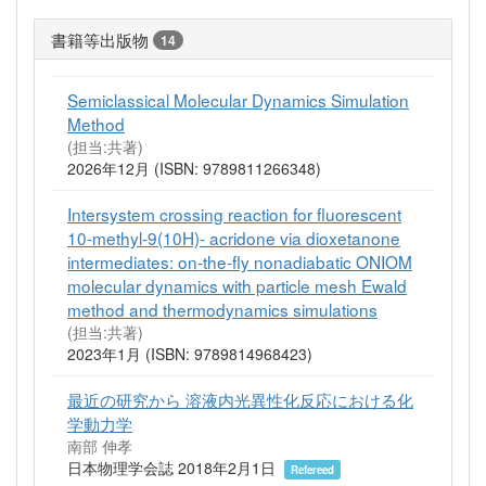
書籍等出版物
14
Semiclassical Molecular Dynamics Simulation
Method
(担当:共著)
2026年12月 (ISBN: 9789811266348)
Intersystem crossing reaction for fluorescent
10-methyl-9(10H)- acridone via dioxetanone
intermediates: on-the-fly nonadiabatic ONIOM
molecular dynamics with particle mesh Ewald
method and thermodynamics simulations
(担当:共著)
2023年1月 (ISBN: 9789814968423)
最近の研究から 溶液内光異性化反応における化
学動力学
南部 伸孝
日本物理学会誌 2018年2月1日
Refereed