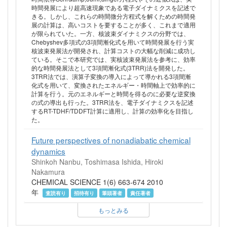
時間発展により超高速現象である電子ダイナミクスを記述で
きる。しかし、これらの時間微分方程式を解くための時間発
展の計算は、高いコストを要することが多く、これまで適用
が限られていた。一方、核波束ダイナミクスの分野では、
Chebyshev多項式の3項間漸化式を用いて時間発展を行う実
核波束発展法が開発され、計算コストの大幅な削減に成功し
ている。そこで本研究では、実核波束発展法を参考に、効率
的な時間発展法として3項間漸化式(3TRR)法を開発した。
3TRR法では、演算子変換の導入によって導かれる3項間漸
化式を用いて、変換されたエネルギー・時間軸上で効率的に
計算を行う。元のエネルギーと時間を得るのに必要な逆変換
の式の導出も行った。3TRR法を、電子ダイナミクスを記述
するRT-TDHF/TDDFT計算に適用し、計算の効率化を目指し
た。
Future perspectives of nonadiabatic chemical
dynamics
Shinkoh Nanbu, Toshimasa Ishida, Hiroki
Nakamura
CHEMICAL SCIENCE 1(6) 663-674 2010
年
査読有り
招待有り
筆頭著者
責任著者
もっとみる