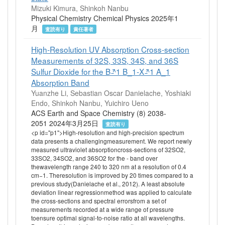
Mizuki Kimura, Shinkoh Nanbu
Physical Chemistry Chemical Physics 2025年1
月
査読有り
責任著者
High-Resolution UV Absorption Cross-section
Measurements of 32S, 33S, 34S, and 36S
Sulfur Dioxide for the B ̵̃^1 B_1-X ̵̃^1 A_1
Absorption Band
Yuanzhe Li, Sebastian Oscar Danielache, Yoshiaki
Endo, Shinkoh Nanbu, Yuichiro Ueno
ACS Earth and Space Chemistry (8) 2038-
2051 2024年3月25日
査読有り
<p id="p1">High-resolution and high-precision spectrum
data presents a challengingmeasurement. We report newly
measured ultraviolet absorptioncross-sections of 32SO2,
33SO2, 34SO2, and 36SO2 for the - band over
thewavelength range 240 to 320 nm at a resolution of 0.4
cm−1. Theresolution is improved by 20 times compared to a
previous study(Danielache et al., 2012). A least absolute
deviation linear regressionmethod was applied to calculate
the cross-sections and spectral errorsfrom a set of
measurements recorded at a wide range of pressure
toensure optimal signal-to-noise ratio at all wavelengths.