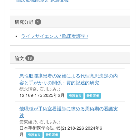
研究分野
1
ライフサイエンス / 臨床看護学 /
論文
18
悪性脳腫瘍患者の家族による代理意思決定の内
容と手がかりの関係：質的記述的研究
徳永瑠奈, 石川ふみよ
12 169-175 2025年2月
査読有り
最終著者
他職種が手術室看護師に求める周術期の看護実
践
安東綾乃, 石川ふみよ
日本手術医学会誌 45(2) 218-226 2024年6
月
査読有り
最終著者