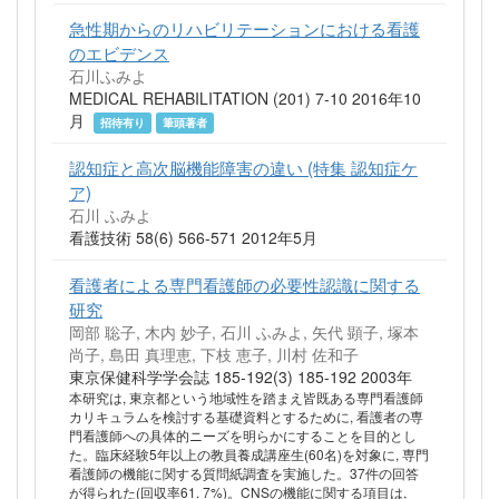
急性期からのリハビリテーションにおける看護
のエビデンス
石川ふみよ
MEDICAL REHABILITATION (201) 7-10 2016年10
月
招待有り
筆頭著者
認知症と高次脳機能障害の違い (特集 認知症ケ
ア)
石川 ふみよ
看護技術 58(6) 566-571 2012年5月
看護者による専門看護師の必要性認識に関する
研究
岡部 聡子, 木内 妙子, 石川 ふみよ, 矢代 顕子, 塚本
尚子, 島田 真理恵, 下枝 恵子, 川村 佐和子
東京保健科学学会誌 185-192(3) 185-192 2003年
本研究は, 東京都という地域性を踏まえ皆既ある専門看護師
カリキュラムを検討する基礎資料とするために, 看護者の専
門看護師への具体的ニーズを明らかにすることを目的とし
た。臨床経験5年以上の教員養成講座生(60名)を対象に, 専門
看護師の機能に関する質問紙調査を実施した。37件の回答
が得られた(回収率61. 7%)。CNSの機能に関する項目は,