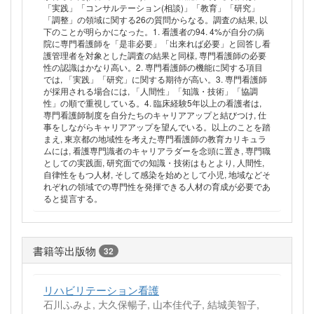
「実践」「コンサルテーション(相談)」「教育」「研究」
「調整」の領域に関する26の質問からなる。調査の結果, 以
下のことが明らかになった。1. 看護者の94. 4%が自分の病
院に専門看護師を「是非必要」「出来れば必要」と回答し看
護管理者を対象とした調査の結果と同様, 専門看護師の必要
性の認識はかなり高い。2. 専門看護師の機能に関する項目
では, 「実践」「研究」に関する期待が高い。3. 専門看護師
が採用される場合には, 「人間性」「知識・技術」「協調
性」の順で重視している。4. 臨床経験5年以上の看護者は,
専門看護師制度を自分たちのキャリアアップと結びつけ, 仕
事をしながらキャリアアップを望んでいる。以上のことを踏
まえ, 東京都の地域性を考えた専門看護師の教育カリキュラ
ムには, 看護専門識者のキャリアラダーを念頭に置き, 専門職
としての実践面, 研究面での知識・技術はもとより, 人間性,
自律性をもつ人材, そして感染を始めとして小児, 地域などそ
れぞれの領域での専門性を発揮できる人材の育成が必要であ
ると提言する。
書籍等出版物
32
リハビリテーション看護
石川ふみよ, 大久保暢子, 山本佳代子, 結城美智子,