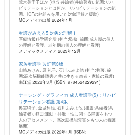
荒木美千子ほか (担当:共編者(共編著者), 範囲:リハ
ビリテーションとは何か、リハビリテーションの範
囲、ICFの枠組みを用いた対象理解と援助)
MCメディカ出版 2024年1月
看護がみえる5 対象の理解Ⅰ
医療情報科学研究所 (担当:監修, 範囲:成人期の個人
の理解と看護、老年期の個人の理解と看護)
メディックメディア 2023年12月
家族看護学 改訂第3版
山崎あけみ, 原 礼子, 石川ふみよ他 (担当:共著, 範
囲:高次脳機能障害と共に生きる患者・家族の看護)
南江堂 2022年3月 (ISBN: 9784524229291)
ナーシング・グラフィカ 成人看護学(5)：リハビ
リテーション看護 第4版
奥宮暁子, 金城利雄, 石川ふみよ他 (担当:共編者(共
編著者), 範囲:運動・排泄・性に関する障害をもつ
人のアセスメント、高次脳機能障害をもつ人の看護
展開)
MCメディカ出版 2022年1月 (ISBN: