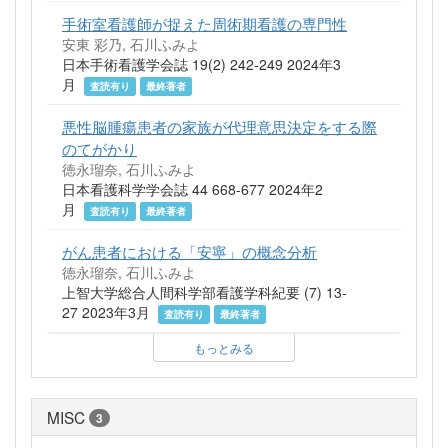
手術室看護師が捉えた周術期看護の専門性
安東 彩乃, 石川ふみよ
日本手術看護学会誌 19(2) 242-249 2024年3
月
査読有り
最終著者
悪性脳腫瘍患者の家族が代理意思決定をする際
のてがかり
徳永瑠奈, 石川ふみよ
日本看護科学学会誌 44 668-677 2024年2
月
査読有り
最終著者
がん患者における「安寧」の概念分析
徳永瑠奈, 石川ふみよ
上智大学総合人間科学部看護学科紀要 (7) 13-
27 2023年3月
査読有り
最終著者
もっとみる
MISC
3