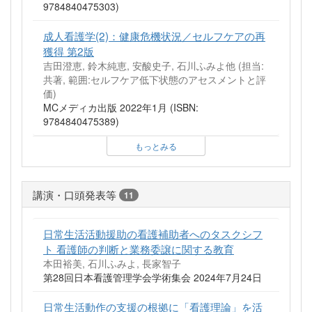
9784840475303)
成人看護学(2)：健康危機状況／セルフケアの再
獲得 第2版
吉田澄恵, 鈴木純恵, 安酸史子, 石川ふみよ他 (担当:
共著, 範囲:セルフケア低下状態のアセスメントと評
価)
MCメディカ出版 2022年1月 (ISBN:
9784840475389)
もっとみる
講演・口頭発表等
11
日常生活活動援助の看護補助者へのタスクシフ
ト 看護師の判断と業務委譲に関する教育
本田裕美, 石川ふみよ, 長家智子
第28回日本看護管理学会学術集会 2024年7月24日
日常生活動作の支援の根拠に「看護理論」を活