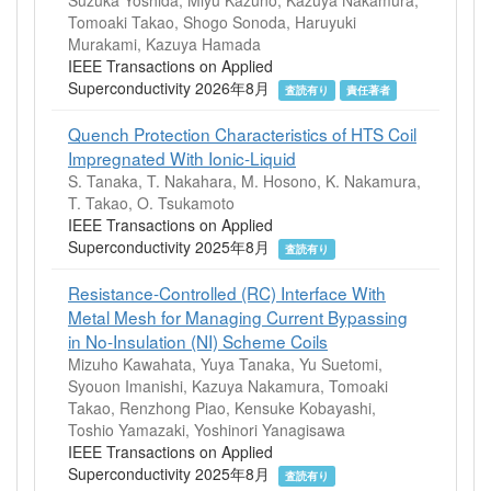
Tomoaki Takao, Shogo Sonoda, Haruyuki
Murakami, Kazuya Hamada
IEEE Transactions on Applied
Superconductivity 2026年8月
査読有り
責任著者
Quench Protection Characteristics of HTS Coil
Impregnated With Ionic-Liquid
S. Tanaka, T. Nakahara, M. Hosono, K. Nakamura,
T. Takao, O. Tsukamoto
IEEE Transactions on Applied
Superconductivity 2025年8月
査読有り
Resistance-Controlled (RC) Interface With
Metal Mesh for Managing Current Bypassing
in No-Insulation (NI) Scheme Coils
Mizuho Kawahata, Yuya Tanaka, Yu Suetomi,
Syouon Imanishi, Kazuya Nakamura, Tomoaki
Takao, Renzhong Piao, Kensuke Kobayashi,
Toshio Yamazaki, Yoshinori Yanagisawa
IEEE Transactions on Applied
Superconductivity 2025年8月
査読有り