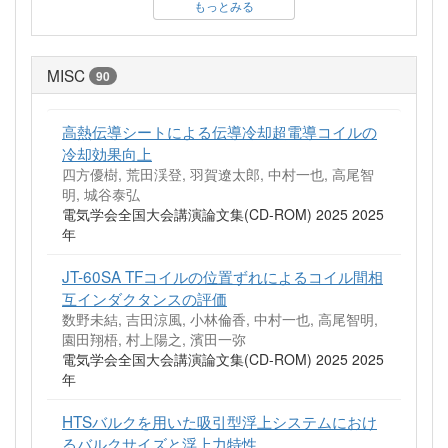
もっとみる
MISC
90
高熱伝導シートによる伝導冷却超電導コイルの
冷却効果向上
四方優樹, 荒田渓登, 羽賀遼太郎, 中村一也, 高尾智
明, 城谷泰弘
電気学会全国大会講演論文集(CD-ROM) 2025 2025
年
JT-60SA TFコイルの位置ずれによるコイル間相
互インダクタンスの評価
数野未結, 吉田涼風, 小林倫香, 中村一也, 高尾智明,
園田翔梧, 村上陽之, 濱田一弥
電気学会全国大会講演論文集(CD-ROM) 2025 2025
年
HTSバルクを用いた吸引型浮上システムにおけ
るバルクサイズと浮上力特性