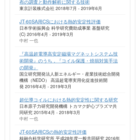
布の調査と動作解析に関する技術
東京計装株式会社 2018年7月 - 2019年6月
JT-60SA用CSにおける熱的安定性評価
日本学術振興会 科学研究費助成事業 基盤研究
(C) 2016年4月 - 2019年3月
中村 一也
『高温超電導高安定磁場マグネットシステム技
術開発』のうち，『コイル保護・焼損対策手法
の開発』
国立研究開発法人新エネルギー・産業技術総合開発
機構（NEDO） 高温超電導実用化促進技術開
発 2016年4月 - 2019年3月
超伝導コイルにおける熱的安定性に関する研究
日本原子力研究開発機構 トカマク炉心プラズマ共
同研究 2015年4月 - 2018年3月
中村 一也
JT-60SA用CSの熱的安定性評価
核融合科学研究所 平成28年度一般共同研究 2016年