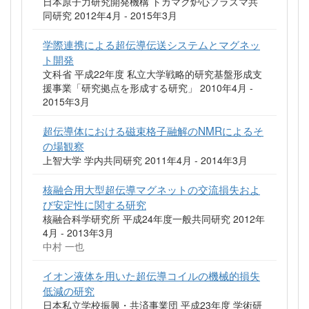
日本原子力研究開発機構 トカマク炉心プラズマ共
同研究 2012年4月 - 2015年3月
学際連携による超伝導伝送システムとマグネッ
ト開発
文科省 平成22年度 私立大学戦略的研究基盤形成支
援事業「研究拠点を形成する研究」 2010年4月 -
2015年3月
超伝導体における磁束格子融解のNMRによるそ
の場観察
上智大学 学内共同研究 2011年4月 - 2014年3月
核融合用大型超伝導マグネットの交流損失およ
び安定性に関する研究
核融合科学研究所 平成24年度一般共同研究 2012年
4月 - 2013年3月
中村 一也
イオン液体を用いた超伝導コイルの機械的損失
低減の研究
日本私立学校振興・共済事業団 平成23年度 学術研