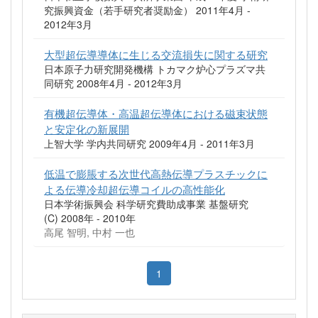
究振興資金（若手研究者奨励金） 2011年4月 -
2012年3月
大型超伝導導体に生じる交流損失に関する研究
日本原子力研究開発機構 トカマク炉心プラズマ共
同研究 2008年4月 - 2012年3月
有機超伝導体・高温超伝導体における磁束状態
と安定化の新展開
上智大学 学内共同研究 2009年4月 - 2011年3月
低温で膨脹する次世代高熱伝導プラスチックに
よる伝導冷却超伝導コイルの高性能化
日本学術振興会 科学研究費助成事業 基盤研究
(C) 2008年 - 2010年
高尾 智明, 中村 一也
1