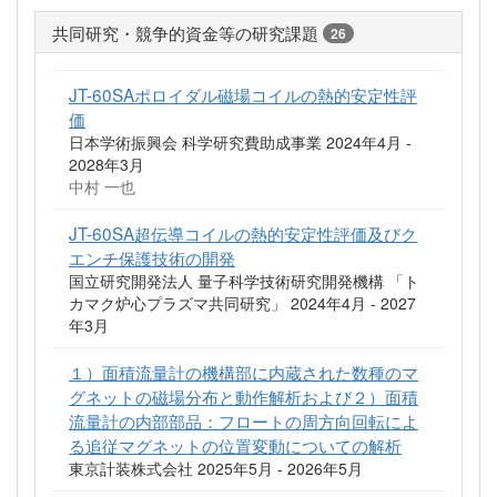
共同研究・競争的資金等の研究課題
26
JT-60SAポロイダル磁場コイルの熱的安定性評
価
日本学術振興会 科学研究費助成事業 2024年4月 -
2028年3月
中村 一也
JT-60SA超伝導コイルの熱的安定性評価及びク
エンチ保護技術の開発
国立研究開発法人 量子科学技術研究開発機構 「ト
カマク炉心プラズマ共同研究」 2024年4月 - 2027
年3月
１）面積流量計の機構部に内蔵された数種のマ
グネットの磁場分布と動作解析および２）面積
流量計の内部部品：フロートの周方向回転によ
る追従マグネットの位置変動についての解析
東京計装株式会社 2025年5月 - 2026年5月