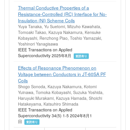
Thermal Conductive Properties of a
Resistance-Controlled (RC) Interface for No-
Insulation (NI) Scheme Coils
Yuya Tanaka, Yu Suetomi, Mizuho Kawahata,
Tomoaki Takao, Kazuya Nakamura, Kensuke
Kobayashi, Renzhong Piao, Toshio Yamazaki,
Yoshinori Yanagisawa
IEEE Transactions on Applied
Superconductivity 2025年8月
査読有り
Effects of Resonance Phenomenon on
Voltage between Conductors in JT-60SA PF
Coils
Shogo Sonoda, Kazuya Nakamura, Kotomi
Yuinawa, Tomoka Kobayashi, Suzuka Yoshida,
Haruyuki Murakami, Kazuya Hamada, Shoichi
Hatakeyama, Katsuhiro Shimada
IEEE Transactions on Applied
Superconductivity 34(5) 1-5 2024年8月1
日
査読有り