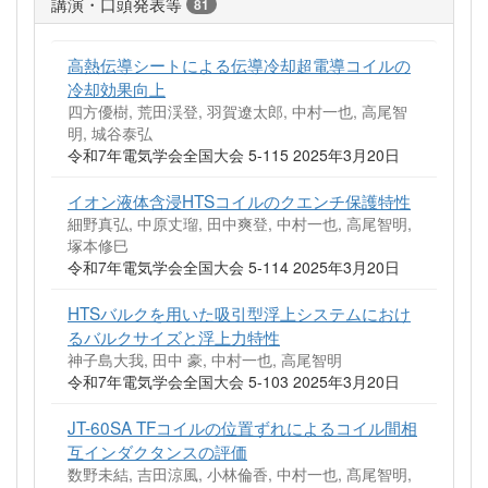
講演・口頭発表等
81
高熱伝導シートによる伝導冷却超電導コイルの
冷却効果向上
四方優樹, 荒田渓登, 羽賀遼太郎, 中村一也, 高尾智
明, 城谷泰弘
令和7年電気学会全国大会 5-115 2025年3月20日
イオン液体含浸HTSコイルのクエンチ保護特性
細野真弘, 中原丈瑠, 田中爽登, 中村一也, 高尾智明,
塚本修巳
令和7年電気学会全国大会 5-114 2025年3月20日
HTSバルクを用いた吸引型浮上システムにおけ
るバルクサイズと浮上力特性
神子島大我, 田中 豪, 中村一也, 高尾智明
令和7年電気学会全国大会 5-103 2025年3月20日
JT-60SA TFコイルの位置ずれによるコイル間相
互インダクタンスの評価
数野未結, 吉田涼風, 小林倫香, 中村一也, 髙尾智明,