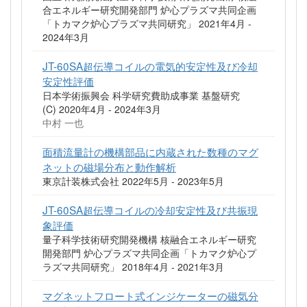
合エネルギー研究開発部門 炉心プラズマ共同企画
「トカマク炉心プラズマ共同研究」 2021年4月 -
2024年3月
JT-60SA超伝導コイルの電気的安定性及び冷却
安定性評価
日本学術振興会 科学研究費助成事業 基盤研究
(C) 2020年4月 - 2024年3月
中村 一也
面積流量計の機構部品に内蔵された数種のマグ
ネットの磁場分布と動作解析
東京計装株式会社 2022年5月 - 2023年5月
JT-60SA超伝導コイルの冷却安定性及び共振現
象評価
量子科学技術研究開発機構 核融合エネルギー研究
開発部門 炉心プラズマ共同企画「トカマク炉心プ
ラズマ共同研究」 2018年4月 - 2021年3月
マグネットフロート式インジケーターの磁気分