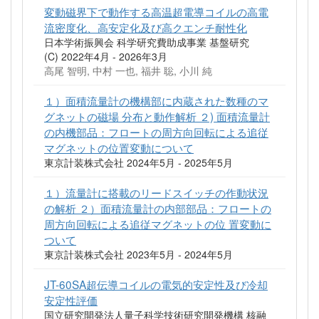
変動磁界下で動作する高温超電導コイルの高電
流密度化、高安定化及び高クエンチ耐性化
日本学術振興会 科学研究費助成事業 基盤研究
(C) 2022年4月 - 2026年3月
高尾 智明, 中村 一也, 福井 聡, 小川 純
１）面積流量計の機構部に内蔵された数種のマ
グネットの磁場 分布と動作解析 ２) 面積流量計
の内機部品：フロートの周方向回転による追従
マグネットの位置変動について
東京計装株式会社 2024年5月 - 2025年5月
１）流量計に搭載のリードスイッチの作動状況
の解析 ２）面積流量計の内部部品：フロートの
周方向回転による追従マグネットの位 置変動に
ついて
東京計装株式会社 2023年5月 - 2024年5月
JT-60SA超伝導コイルの電気的安定性及び冷却
安定性評価
国立研究開発法人量子科学技術研究開発機構 核融