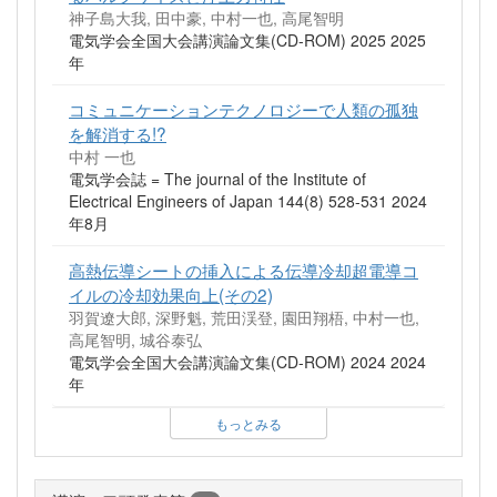
神子島大我, 田中豪, 中村一也, 高尾智明
電気学会全国大会講演論文集(CD-ROM) 2025 2025
年
コミュニケーションテクノロジーで人類の孤独
を解消する!?
中村 一也
電気学会誌 = The journal of the Institute of
Electrical Engineers of Japan 144(8) 528-531 2024
年8月
高熱伝導シートの挿入による伝導冷却超電導コ
イルの冷却効果向上(その2)
羽賀遼大郎, 深野魁, 荒田渓登, 園田翔梧, 中村一也,
高尾智明, 城谷泰弘
電気学会全国大会講演論文集(CD-ROM) 2024 2024
年
もっとみる