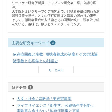
リーフケア研究所所員。チャプレン研究会主宰。公認心理
師。
大学院およびグリーフケア研究所で、傾聴者養成に関わる演
習科目等を担当。とくに依存症回復と宗教の関わりの研究、
そして、傾聴者養成の方法論とその国際比較に、現在取り組
んでいる。趣味は、散歩とステアクライミング。
主要な研究キーワード
3
依存症回復と宗教
傾聴者養成の制度とその方法論
諸宗教と心理学との対話史
もっとみる
研究分野
3
人文・社会 / 宗教学 / 実践宗教学
ライフサイエンス / 衛生学、公衆衛生学分野：
実験系を含まない / 依存症回復と宗教