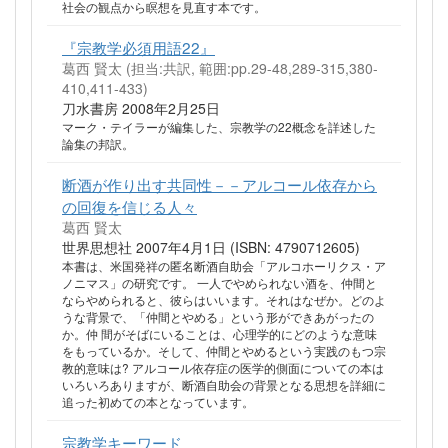
社会の観点から瞑想を見直す本です。
『宗教学必須用語22』
葛西 賢太 (担当:共訳, 範囲:pp.29-48,289-315,380-
410,411-433)
刀水書房 2008年2月25日
マーク・テイラーが編集した、宗教学の22概念を詳述した
論集の邦訳。
断酒が作り出す共同性－－アルコール依存から
の回復を信じる人々
葛西 賢太
世界思想社 2007年4月1日 (ISBN: 4790712605)
本書は、米国発祥の匿名断酒自助会「アルコホーリクス・ア
ノニマス」の研究です。 一人でやめられない酒を、仲間と
ならやめられると、彼らはいいます。それはなぜか。どのよ
うな背景で、「仲間とやめる」という形ができあがったの
か。仲 間がそばにいることは、心理学的にどのような意味
をもっているか。そして、仲間とやめるという実践のもつ宗
教的意味は? アルコール依存症の医学的側面についての本は
いろいろありますが、断酒自助会の背景となる思想を詳細に
追った初めての本となっています。
宗教学キーワード