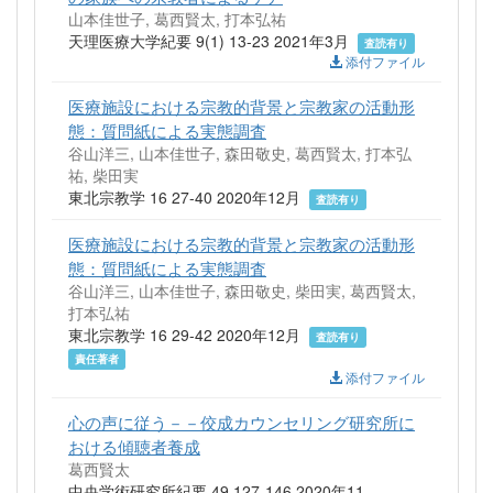
山本佳世子, 葛西賢太, 打本弘祐
天理医療大学紀要 9(1) 13-23 2021年3月
査読有り
添付ファイル
医療施設における宗教的背景と宗教家の活動形
態：質問紙による実態調査
谷山洋三, 山本佳世子, 森田敬史, 葛西賢太, 打本弘
祐, 柴田実
東北宗教学 16 27-40 2020年12月
査読有り
医療施設における宗教的背景と宗教家の活動形
態：質問紙による実態調査
谷山洋三, 山本佳世子, 森田敬史, 柴田実, 葛西賢太,
打本弘祐
東北宗教学 16 29-42 2020年12月
査読有り
責任著者
添付ファイル
心の声に従う－－佼成カウンセリング研究所に
おける傾聴者養成
葛西賢太
中央学術研究所紀要 49 127-146 2020年11