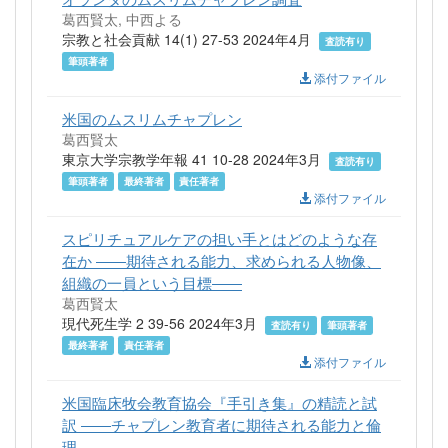
葛西賢太, 中西よる
宗教と社会貢献 14(1) 27-53 2024年4月
査読有り
筆頭著者
添付ファイル
米国のムスリムチャプレン
葛西賢太
東京大学宗教学年報 41 10-28 2024年3月
査読有り
筆頭著者
最終著者
責任著者
添付ファイル
スピリチュアルケアの担い手とはどのような存
在か ――期待される能力、求められる人物像、
組織の一員という目標――
葛西賢太
現代死生学 2 39-56 2024年3月
査読有り
筆頭著者
最終著者
責任著者
添付ファイル
米国臨床牧会教育協会『手引き集』の精読と試
訳 ――チャプレン教育者に期待される能力と倫
理――