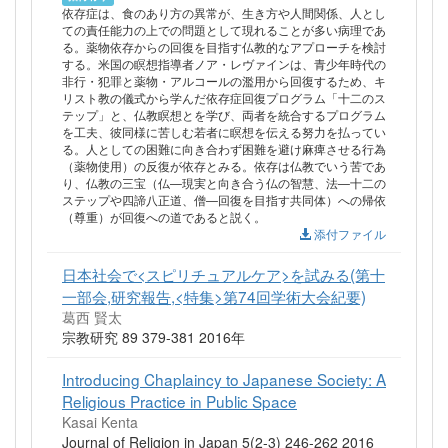
依存症は、食のあり方の異常が、生き方や人間関係、人とし
ての責任能力の上での問題として現れることが多い病理であ
る。薬物依存からの回復を目指す仏教的なアプローチを検討
する。米国の瞑想指導者ノア・レヴァインは、青少年時代の
非行・犯罪と薬物・アルコールの濫用から回復するため、キ
リスト教の儀式から学んだ依存症回復プログラム「十二のス
テップ」と、仏教瞑想とを学び、両者を統合するプログラム
を工夫、彼同様に苦しむ若者に瞑想を伝える努力を払ってい
る。人としての困難に向き合わず困難を避け麻痺させる行為
（薬物使用）の反復が依存とみる。依存は仏教でいう苦であ
り、仏教の三宝（仏—現実と向き合う仏の智慧、法—十二の
ステップや四諦八正道、僧—回復を目指す共同体）への帰依
（尊重）が回復への道であると説く。
添付ファイル
日本社会で<スピリチュアルケア>を試みる(第十
一部会,研究報告,<特集>第74回学術大会紀要)
葛西 賢太
宗教研究 89 379-381 2016年
Introducing Chaplaincy to Japanese Society: A
Religious Practice in Public Space
Kasai Kenta
Journal of Religion in Japan 5(2-3) 246-262 2016