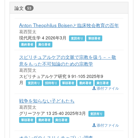
論文
53
Anton Theophilus Boisenと臨床牧会教育の百年
葛西賢太
現代死生学 4 2026年3月
査読有り
筆頭著者
最終著者
責任著者
スピリチュアルケアの文脈で宗教を扱う－－敬
意をもった不可知論のための宗教学
葛西賢太
スピリチュアルケア研究 9 91-105 2025年9
月
査読有り
招待有り
筆頭著者
最終著者
責任著者
添付ファイル
戦争を知らない子どもたち
葛西賢太
グリーフケア 13 25-40 2025年3月
査読有り
筆頭著者
最終著者
責任著者
添付ファイル
オランダのムスリムチャプレン調査