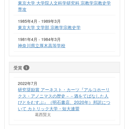
東京大学 大学院人文科学研究科 宗教学宗教史学
専攻
1985年4月 - 1989年3月
東京大学 文学部 宗教学宗教史学
1981年4月 - 1984年3月
神奈川県立厚木高等学校
受賞
1
2022年7月
研究奨励賞 アーネスト・カーツ『アルコホーリ
クス・アノニマスの歴史－－酒をてばなした人
びとをむすぶ』（明石書店、2020年）邦訳につ
いて カトリック大学・短大連盟
葛西賢太