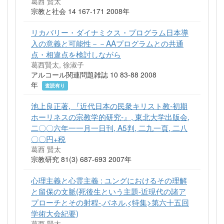
葛西 賢太
宗教と社会 14 167-171 2008年
リカバリー・ダイナミクス・プログラム日本導
入の意義と可能性－－AAプログラムとの共通
点・相違点を検討しながら
葛西賢太, 徐淑子
アルコール関連問題雑誌 10 83-88 2008
年
査読有り
池上良正著, 『近代日本の民衆キリスト教-初期
ホーリネスの宗教学的研究-』, 東北大学出版会,
二〇〇六年一一月一日刊, A5判, 二九一頁, 二八
〇〇円+税
葛西 賢太
宗教研究 81(3) 687-693 2007年
心理主義と心霊主義 : ユングにおけるその理解
と留保の文脈(死後生という主題-近現代の諸ア
プローチとその射程-,パネル,<特集>第六十五回
学術大会紀要)
葛西 賢太