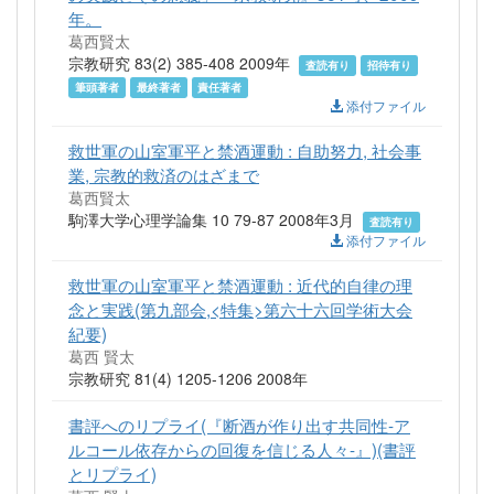
年。
葛西賢太
宗教研究 83(2) 385-408 2009年
査読有り
招待有り
筆頭著者
最終著者
責任著者
添付ファイル
救世軍の山室軍平と禁酒運動 : 自助努力, 社会事
業, 宗教的救済のはざまで
葛西賢太
駒澤大学心理学論集 10 79-87 2008年3月
査読有り
添付ファイル
救世軍の山室軍平と禁酒運動 : 近代的自律の理
念と実践(第九部会,<特集>第六十六回学術大会
紀要)
葛西 賢太
宗教研究 81(4) 1205-1206 2008年
書評へのリプライ(『断酒が作り出す共同性-ア
ルコール依存からの回復を信じる人々-』)(書評
とリプライ)