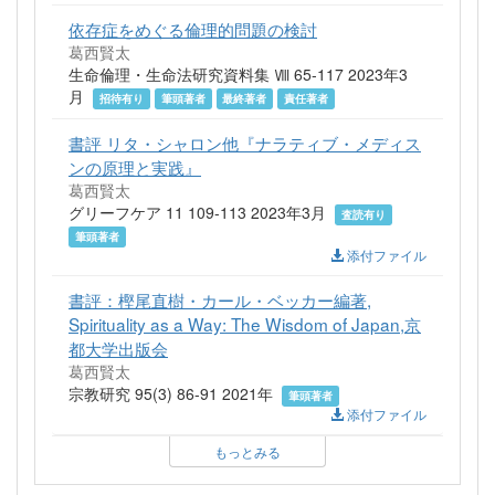
依存症をめぐる倫理的問題の検討
葛西賢太
生命倫理・生命法研究資料集 Ⅷ 65-117 2023年3
月
招待有り
筆頭著者
最終著者
責任著者
書評 リタ・シャロン他『ナラティブ・メディス
ンの原理と実践』
葛西賢太
グリーフケア 11 109-113 2023年3月
査読有り
筆頭著者
添付ファイル
書評：樫尾直樹・カール・ベッカー編著,
Spirituality as a Way: The Wisdom of Japan,京
都大学出版会
葛西賢太
宗教研究 95(3) 86-91 2021年
筆頭著者
添付ファイル
もっとみる