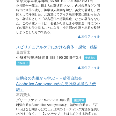
東京大学宗教学年報 36 89-102 2019年3月31日
小谷部全一郎は、日本人の著述家であり、内村鑑三などと同
時代に米国へ渡り、神学や人類学を学び、英文で著述し、牧
師として帰国した。北海道にてアイヌ教育事業に関わったの
ち、著述家として『成吉思汗ハ源義経也』などの著作をなし
た。この研究ノートは、著者がたまたま小谷部全一郎につい
ての資料を受け取ることになり、小谷部の生涯と思想を整理
しようとしたものである。
添付ファイル
スピリチュアルケアにおける身体・感覚・感情
葛西賢太
心身変容技法研究 8 188-195 2019年3月
査読有り
招待有り
添付ファイル
自助会の先祖から学ぶ－－断酒自助会
Alcoholics Anonymousから受け継ぎ得る「伝
統」
葛西賢太
グリーフケア 7 15-32 2019年2月
査読有り
断酒自助会Alcoholics Anonymousは、無数の自助会に「言
いっぱなし聞きっぱなし」形式のミーティング方法を提供し
ただけでなく、「12のステップ」をはじめとする数多くの