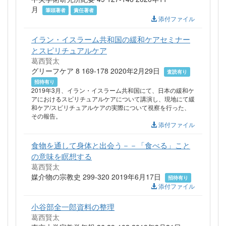
月
筆頭著者
責任著者
添付ファイル
イラン・イスラーム共和国の緩和ケアセミナー
とスピリチュアルケア
葛西賢太
グリーフケア 8 169-178 2020年2月29日
査読有り
招待有り
2019年3月、イラン・イスラーム共和国にて、日本の緩和ケ
アにおけるスピリチュアルケアについて講演し、現地にて緩
和ケア/スピリチュアルケアの実際について視察を行った、
その報告。
添付ファイル
食物を通して身体と出会う－－「食べる」こと
の意味を瞑想する
葛西賢太
媒介物の宗教史 299-320 2019年6月17日
招待有り
添付ファイル
小谷部全一郎資料の整理
葛西賢太