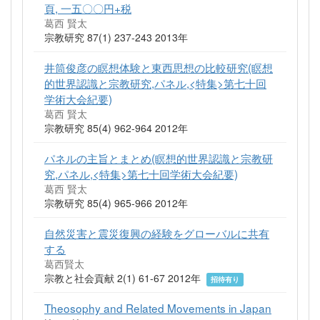
頁, 一五〇〇円+税
葛西 賢太
宗教研究 87(1) 237-243 2013年
井筒俊彦の瞑想体験と東西思想の比較研究(瞑想
的世界認識と宗教研究,パネル,<特集>第七十回
学術大会紀要)
葛西 賢太
宗教研究 85(4) 962-964 2012年
パネルの主旨とまとめ(瞑想的世界認識と宗教研
究,パネル,<特集>第七十回学術大会紀要)
葛西 賢太
宗教研究 85(4) 965-966 2012年
自然災害と震災復興の経験をグローバルに共有
する
葛西賢太
宗教と社会貢献 2(1) 61-67 2012年
招待有り
Theosophy and Related Movements in Japan