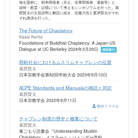
地を題材に、戦争関係者（兵士、従軍関係者、遺族等）と、
追悼・慰霊・記憶について考えるシンポジウムを行った。葛
西賢太の主旨説明と解説に続き、近藤力也と粟津賢太がそれ
ぞれ講演を行った。
The Future of Chaplaincy
Kasai Kenta
Foundations of Buddhist Chaplaincy: A Japan-US
Dialogue at UC Berkeley 2024年3月29日
招待有り
西欧社会におけるムスリムチャプレンの位置
葛西賢太
日本宗教学会第82回学術大会 2023年9月10日
ACPE Standards and Manualsの精読と邦訳
葛西賢太
日本宗教学会 2022年9月11日
添付ファイル
チャプレン制度の歴史と概要について
葛西賢太
巣ごもり読書会『Understanding Muslim
Chaplaincy』 イスラーム・ジェンダー学科