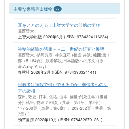
主要な書籍等出版物
27
耳をととのえる：上智大学での傾聴の学び
葛西賢太
上智大学出版 2026年6月 (ISBN: 9784324116234)
神秘的経験の諸相－－二一世紀の研究と展望
葛西賢太, 杉岡良彦, 冲永宜司 (担当:共訳, 範囲:第Ⅰ
部（5-184頁）;訳者解説;日本語版への序文)
(原
著:Array, Array)
春秋社 2026年2月 (ISBN: 9784393324141)
宗教者は病院で何ができるのか : 非信者へのケ
アの諸相
森田, 敬史, 打本, 弘祐, 山本, 佳世子(死生学) (担当:
分担執筆, 範囲:7-66頁（共著：第1章、第2章）、
177-208頁（単著：第6章）、209-232頁（共著：第
7章）)
勁草書房 2022年10月 (ISBN: 9784326701261)