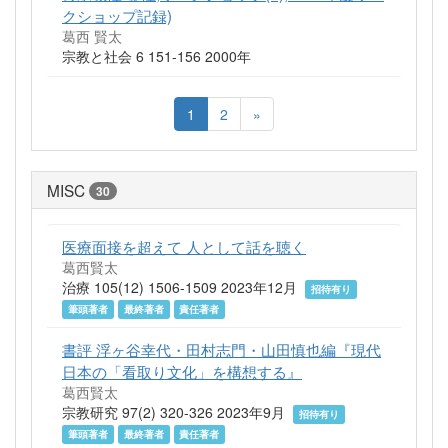
クショップ記録)
葛西 賢太
宗教と社会 6 151-156 2000年
1
2
»
MISC
30
医療面接を超えて 人として話を聴く
葛西賢太
治療 105(12) 1506-1509 2023年12月
招待有り
筆頭著者
最終著者
責任著者
書評 浮ヶ谷幸代・田村志門・山田慎也編『現代
日本の「看取り文化」を構想する』
葛西賢太
宗教研究 97(2) 320-326 2023年9月
招待有り
筆頭著者
最終著者
責任著者