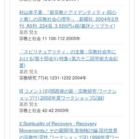
杉山幸子著, 『新宗教とアイデンティティ-回心
と癒しの宗教社会心理学-』, 新曜社, 2004年2月
刊, A5判, 224頁, 3,500円+税(書評とリプライ)
葛西 賢太
宗教と社会 11 106-112 2005年
「スピリチュアリティ」の文脈 : 宗教社会学に
おける(第十部会)(<特集>第六十二回学術大会紀
要)
葛西 賢太
宗教研究 77(4) 1231-1232 2004年
III コメント(3)(関西発の新・宗教研究,ワークシ
ョップ(1),2002年度ワークショップ記録)
葛西 賢太
宗教と社会 42-42 2003年
2.Spirituality of Recovery : Recovery
Movementsとその展開(III.実例検討編,現代世界
の宗教性/霊性,ワークショップ(2),1999年度ワー