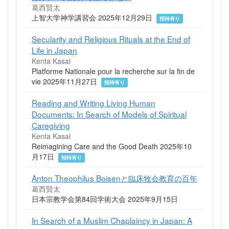
葛西賢太
上智大学神学講習会 2025年12月29日
招待有り
Secularity and Religious Rituals at the End of
Life in Japan
Kenta Kasai
Platforme Nationale pour la recherche sur la fin de
vie 2025年11月27日
招待有り
Reading and Writing Living Human
Documents: In Search of Models of Spiritual
Caregiving
Kenta Kasai
Reimagining Care and the Good Death 2025年10
月17日
招待有り
Anton Theophilus Boisenと臨床牧会教育の百年
葛西賢太
日本宗教学会第84回学術大会 2025年9月15日
In Search of a Muslim Chaplaincy in Japan: A