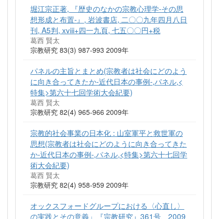
堀江宗正著, 『歴史のなかの宗教心理学-その思
想形成と布置-』, 岩波書店, 二〇〇九年四月八日
刊, A5判, xviii+四一九頁, 七五〇〇円+税
葛西 賢太
宗教研究 83(3) 987-993 2009年
パネルの主旨とまとめ(宗教者は社会にどのよう
に向き合ってきたか-近代日本の事例-,パネル,<
特集>第六十七回学術大会紀要)
葛西 賢太
宗教研究 82(4) 965-966 2009年
宗教的社会事業の日本化 : 山室軍平と救世軍の
思想(宗教者は社会にどのように向き合ってきた
か-近代日本の事例-,パネル,<特集>第六十七回学
術大会紀要)
葛西 賢太
宗教研究 82(4) 958-959 2009年
オックスフォードグループにおける〈心直し〉
の実践とその意義」『宗教研究』361号、2009