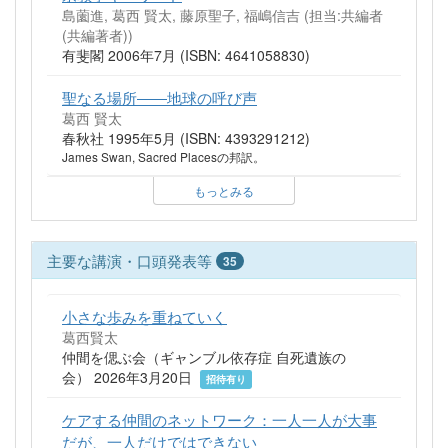
島薗進, 葛西 賢太, 藤原聖子, 福嶋信吉 (担当:共編者
(共編著者))
有斐閣 2006年7月 (ISBN: 4641058830)
聖なる場所――地球の呼び声
葛西 賢太
春秋社 1995年5月 (ISBN: 4393291212)
James Swan, Sacred Placesの邦訳。
もっとみる
主要な講演・口頭発表等
35
小さな歩みを重ねていく
葛西賢太
仲間を偲ぶ会（ギャンブル依存症 自死遺族の
会） 2026年3月20日
招待有り
ケアする仲間のネットワーク：一人一人が大事
だが、一人だけではできない