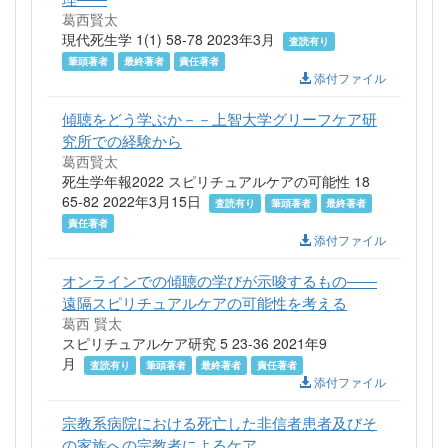
葛西賢太
現代死生学 1(1) 58-78 2023年3月
査読有り
筆頭著者
最終著者
責任著者
添付ファイル
傾聴をどう学ぶか－－上智大学グリーフケア研
究所での経験から
葛西賢太
死生学年報2022 スピリチュアルケアの可能性 18
65-82 2022年3月15日
査読有り
筆頭著者
最終著者
責任著者
添付ファイル
オンラインでの傾聴の学びが示唆するもの――
遠隔スピリチュアルケアの可能性を考える
葛西 賢太
スピリチュアルケア研究 5 23-36 2021年9
月
査読有り
筆頭著者
最終著者
責任著者
添付ファイル
宗教系病院における死亡した非信者患者及びそ
の家族への宗教者によるケア