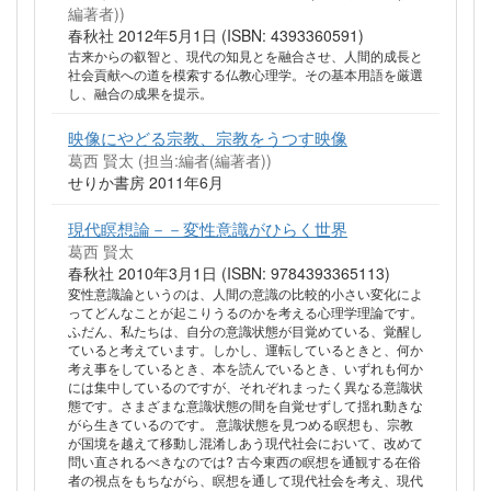
編著者))
春秋社 2012年5月1日 (ISBN: 4393360591)
古来からの叡智と、現代の知見とを融合させ、人間的成長と
社会貢献への道を模索する仏教心理学。その基本用語を厳選
し、融合の成果を提示。
映像にやどる宗教、宗教をうつす映像
葛西 賢太 (担当:編者(編著者))
せりか書房 2011年6月
現代瞑想論－－変性意識がひらく世界
葛西 賢太
春秋社 2010年3月1日 (ISBN: 9784393365113)
変性意識論というのは、人間の意識の比較的小さい変化によ
ってどんなことが起こりうるのかを考える心理学理論です。
ふだん、私たちは、自分の意識状態が目覚めている、覚醒し
ていると考えています。しかし、運転しているときと、何か
考え事をしているとき、本を読んでいるとき、いずれも何か
には集中しているのですが、それぞれまったく異なる意識状
態です。さまざまな意識状態の間を自覚せずして揺れ動きな
がら生きているのです。 意識状態を見つめる瞑想も、宗教
が国境を越えて移動し混淆しあう現代社会において、改めて
問い直されるべきなのでは? 古今東西の瞑想を通観する在俗
者の視点をもちながら、瞑想を通して現代社会を考え、現代