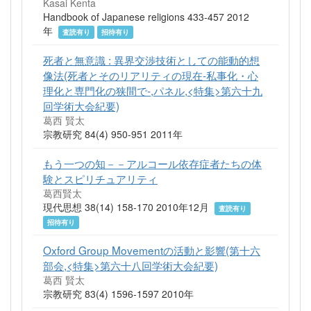
Kasai Kenta
Handbook of Japanese religions 433-457 2012
年
査読有り
招待有り
死者と無意識 : 異界交渉技術としての能動的想
像法(死者とそのリアリティの現在-私事化・心
理化と専門化の狭間で-,パネル,<特集>第六十九
回学術大会紀要)
葛西 賢太
宗教研究 84(4) 950-951 2011年
もう一つの知－－アルコール依存症者たちの体
験とスピリチュアリティ
葛西賢太
現代思想 38(14) 158-170 2010年12月
査読有り
招待有り
Oxford Group Movementの活動と影響(第十六
部会,<特集>第六十八回学術大会紀要)
葛西 賢太
宗教研究 83(4) 1596-1597 2010年