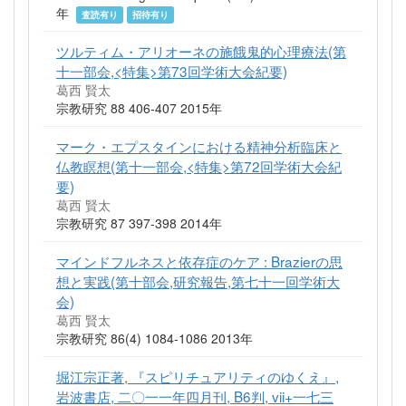
年
査読有り
招待有り
ツルティム・アリオーネの施餓鬼的心理療法(第
十一部会,<特集>第73回学術大会紀要)
葛西 賢太
宗教研究 88 406-407 2015年
マーク・エプスタインにおける精神分析臨床と
仏教瞑想(第十一部会,<特集>第72回学術大会紀
要)
葛西 賢太
宗教研究 87 397-398 2014年
マインドフルネスと依存症のケア : Brazierの思
想と実践(第十部会,研究報告,第七十一回学術大
会)
葛西 賢太
宗教研究 86(4) 1084-1086 2013年
堀江宗正著, 『スピリチュアリティのゆくえ』,
岩波書店, 二〇一一年四月刊, B6判, vii+一七三