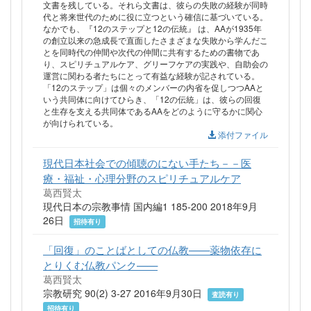
文書を残している。それら文書は、彼らの失敗の経験が同時
代と将来世代のために役に立つという確信に基づいている。
なかでも、『12のステップと12の伝統』 は、AAが1935年
の創立以来の急成長で直面したさまざまな失敗から学んだこ
とを同時代の仲間や次代の仲間に共有するための書物であ
り、スピリチュアルケア、グリーフケアの実践や、自助会の
運営に関わる者たちにとって有益な経験が記されている。
「12のステップ」は個々のメンバーの内省を促しつつAAと
いう共同体に向けてひらき、「12の伝統」は、彼らの回復
と生存を支える共同体であるAAをどのように守るかに関心
が向けられている。
添付ファイル
現代日本社会での傾聴のにない手たち－－医
療・福祉・心理分野のスピリチュアルケア
葛西賢太
現代日本の宗教事情 国内編1 185-200 2018年9月
26日
招待有り
「回復」のことばとしての仏教——薬物依存に
とりくむ仏教パンク——
葛西賢太
宗教研究 90(2) 3-27 2016年9月30日
査読有り
招待有り