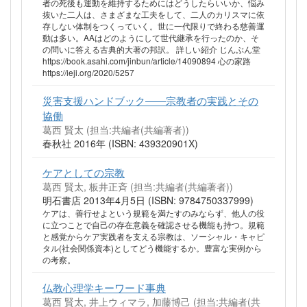
者の死後も運動を維持するためにはどうしたらいいか、悩み
抜いた二人は、さまざまな工夫をして、二人のカリスマに依
存しない体制をつくっていく。世に一代限りで終わる慈善運
動は多い。AAはどのようにして世代継承を行ったのか、そ
の問いに答える古典的大著の邦訳。 詳しい紹介 じんぶん堂
https://book.asahi.com/jinbun/article/14090894 心の家路
https://ieji.org/2020/5257
災害支援ハンドブック――宗教者の実践とその
協働
葛西 賢太 (担当:共編者(共編著者))
春秋社 2016年 (ISBN: 439320901X)
ケアとしての宗教
葛西 賢太, 板井正斉 (担当:共編者(共編著者))
明石書店 2013年4月5日 (ISBN: 9784750337999)
ケアは、善行せよという規範を満たすのみならず、他人の役
に立つことで自己の存在意義を確認させる機能も持つ。規範
と感覚からケア実践者を支える宗教は、ソーシャル・キャピ
タル(社会関係資本)としてどう機能するか。豊富な実例から
の考察。
仏教心理学キーワード事典
葛西 賢太, 井上ウィマラ, 加藤博己 (担当:共編者(共