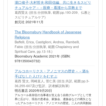
瀧口俊子;大村哲夫;和田信編、共に生きるスピリ
チュアルケア－－医療・看護から宗教まで
葛西賢太 (担当:分担執筆, 範囲:pp.193-209、仏教と
スピリチュアルケア)
創元社 2021年11月
The Bloomsbury Handbook of Japanese
Religions
Baffelli, Erica, Castiglioni, Andrea, Rambelli,
Fabio (担当:分担執筆, 範囲:Chaplaincy and
Spiritual Care, pp.13-18.)
Bloomsbury Academic 2021年 (ISBN:
9781350043732)
アルコホーリクス・アノニマスの歴史－－酒を
手ばなした人びとをむすぶ
葛西 賢太, 岡崎直人, 菅仁美 (担当:共訳, 範囲:pp.3-
36,255-607及び監訳、訳者解説執筆)
明石書店 2020年9月20日
アルコール依存症の当事者が支え合う自助グループとして世
界に広がり、現在の患者会、家族会、遺族会などの嚆矢とな
ったアルコホーリクス・アノニマスの歴史。二人の共同創始