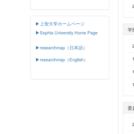
▶上智大学ホームページ
学
▶
Sophia University Home Page
▶researchmap（日本語）
▶researchmap（English）
委