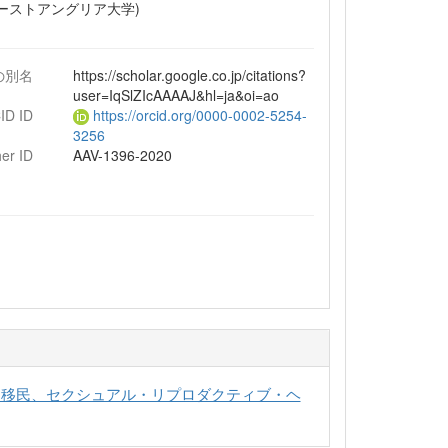
イーストアングリア大学)
の別名
https://scholar.google.co.jp/citations?
user=IqSlZIcAAAAJ&hl=ja&oi=ao
ID ID
https://orcid.org/0000-0002-5254-
3256
er ID
AAV-1396-2020
、移民、セクシュアル・リプロダクティブ・ヘ