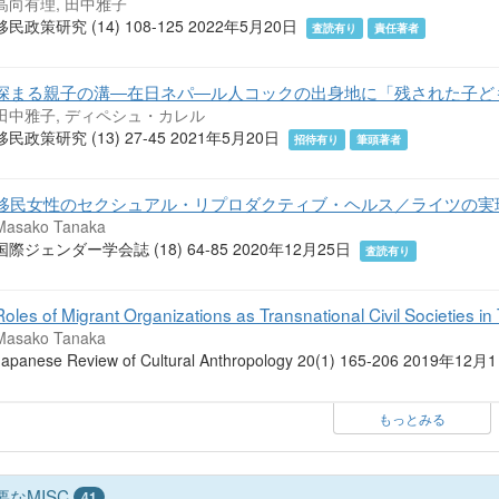
高向有理, 田中雅子
移民政策研究 (14) 108-125 2022年5月20日
査読有り
責任著者
深まる親子の溝―在日ネパ―ル人コックの出身地に「残された子ど
田中雅子, ディペシュ・カレル
移民政策研究 (13) 27-45 2021年5月20日
招待有り
筆頭著者
移民女性のセクシュアル・リプロダクティブ・ヘルス／ライツの実
Masako Tanaka
国際ジェンダー学会誌 (18) 64-85 2020年12月25日
査読有り
Roles of Migrant Organizations as Transnational Civil Societies i
Masako Tanaka
Japanese Review of Cultural Anthropology 20(1) 165-206 2019年12
もっとみる
要なMISC
41