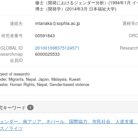
修士（開発におけるジェンダー分析）(1994年1月 
博士（開発学）(2014年3月 日本福祉大学)
連絡先
mtanaka
sophia.ac.jp
通称等
研究者番号
00591843
ORC
-GLOBAL ID
201001098375124571
Research
esearchmap
6000025533
会員ID
bject of research)
der, Migrants, Nepal, Japan, Malaysia, Kuwait
aster, Human Rights, Nepal, Gender-based violence
究キーワード
1
ェンダー、南アジア、ネパール、国際協力、市民社会、人道支援
ス／ライツ