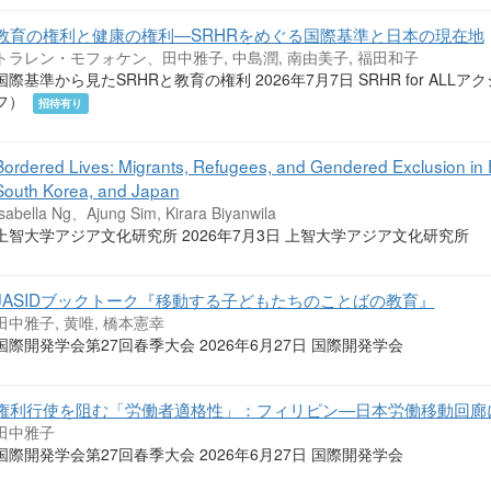
教育の権利と健康の権利―SRHRをめぐる国際基準と日本の現在地
トラレン・モフォケン、田中雅子, 中島潤, 南由美子, 福田和子
国際基準から見たSRHRと教育の権利 2026年7月7日 SRHR for A
フ）
招待有り
Bordered Lives: Migrants, Refugees, and Gendered Exclusion in 
South Korea, and Japan
Isabella Ng、Ajung Sim, Kirara Biyanwila
上智大学アジア文化研究所 2026年7月3日 上智大学アジア文化研究所
JASIDブックトーク『移動する子どもたちのことばの教育』
田中雅子, 黄唯, 橋本憲幸
国際開発学会第27回春季大会 2026年6月27日 国際開発学会
権利行使を阻む「労働者適格性」：フィリピン―日本労働移動回廊
田中雅子
国際開発学会第27回春季大会 2026年6月27日 国際開発学会