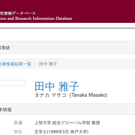
者業績
究者検索結果一覧
田中 雅子
田中 雅子
タナカ マサコ (Tanaka Masako)
本情報
所属
上智大学 総合グローバル学部 教授
学位
文学士(1989年3月 神戸大学)