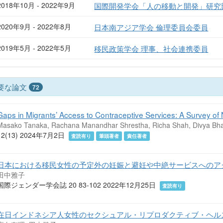
2018年10月 - 2022年9月
国際開発学会「人の移動と開発」研究
2020年9月 - 2022年8月
日本南アジア学会 倫理委員会委員
2019年5月 - 2022年5月
移民政策学会 理事、社会連携委員
要な論文
72
Gaps in Migrants’ Access to Contraceptive Services: A Survey 
Masako Tanaka, Rachana Manandhar Shrestha, Richa Shah, Divya Bhan
12(13) 2024年7月2日
査読有り
筆頭著者
責任著者
日本における移民女性の予定外の妊娠と避妊や中絶サービスへのア
田中雅子
国際ジェンダー学会誌 20 83-102 2022年12月25日
査読有り
在日インドネシア人女性のセクシュアル・リプロダクティブ・ヘル