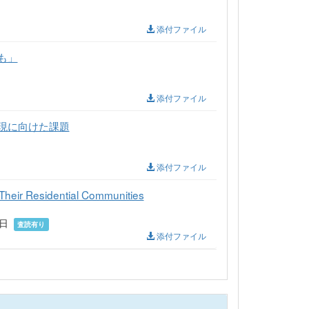
添付ファイル
も」
添付ファイル
現に向けた課題
添付ファイル
n Their Residential Communities
月1日
査読有り
添付ファイル