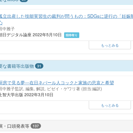
孤立出産した技能実習生の裁判が問うもの：SDGsに逆行の「妊娠
心
田中雅子
朝日デジタル論座 2022年5月10日
招待有り
もっとみる
要な書籍等出版物
31
厨房で見る夢―在日ネパール人コックと家族の悲哀と希望
田中雅子監訳, 編集, 解説, ビゼイ・ゲワリ著 (担当:編訳)
上智大学出版 2022年3月10日
もっとみる
演・口頭発表等
137