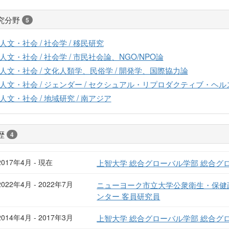
究分野
5
人文・社会 / 社会学 / 移民研究
人文・社会 / 社会学 / 市民社会論、NGO/NPO論
人文・社会 / 文化人類学、民俗学 / 開発学、国際協力論
人文・社会 / ジェンダー / セクシュアル・リプロダクティブ・ヘ
人文・社会 / 地域研究 / 南アジア
歴
4
2017年4月 - 現在
上智大学 総合グローバル学部 総合グ
2022年4月 - 2022年7月
ニューヨーク市立大学公衆衛生・保健
ンター 客員研究員
2014年4月 - 2017年3月
上智大学 総合グローバル学部 総合グ