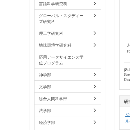
言語科学研究科
グローバル・スタディー
ズ研究科
理工学研究科
地球環境学研究科
J
r
応用データサイエンス学
位プログラム
(Su
神学部
Gen
Dis
文学部
総合人間科学部
研
法学部
ジ
ル
経済学部