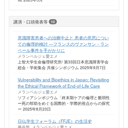
講演・口頭発表等
10
意識障害患者への治療中止と 患者の意思につい
ての倫理的検討 ―フランスのヴァンサン・ラン
ベール事件を手がかりに
メランベルジェ愛エメ
上智大学生命倫理研究所/ 第33回日本意識障害学会
総会・学術集会 共催シンポジウム 2025年9月7日
Vulnerability and Bioethics in Japan: Revisiting
the Ethical Framework of End-of-Life Care
メランベルジェ愛エメ
ソフィアシンポジウム「終末期ケアの倫理と脆弱性
ー死の幇助をめぐる国際的・学際的視点からの探究
ー 2025年8月23日
日仏学生フォーラム（FFJE）の生活史
藤谷悠, メランベルジェ愛エメ