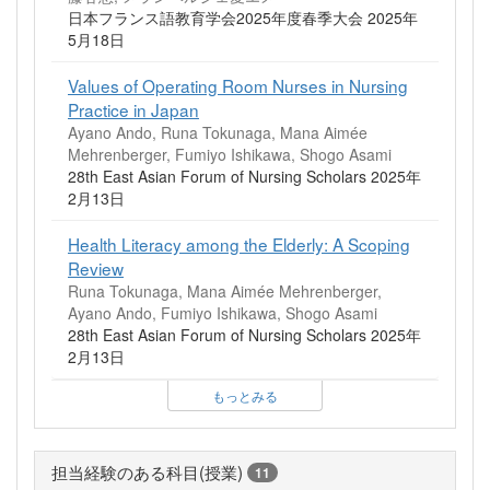
日本フランス語教育学会2025年度春季大会 2025年
5月18日
Values of Operating Room Nurses in Nursing
Practice in Japan
Ayano Ando, Runa Tokunaga, Mana Aimée
Mehrenberger, Fumiyo Ishikawa, Shogo Asami
28th East Asian Forum of Nursing Scholars 2025年
2月13日
Health Literacy among the Elderly: A Scoping
Review
Runa Tokunaga, Mana Aimée Mehrenberger,
Ayano Ando, Fumiyo Ishikawa, Shogo Asami
28th East Asian Forum of Nursing Scholars 2025年
2月13日
もっとみる
担当経験のある科目(授業)
11