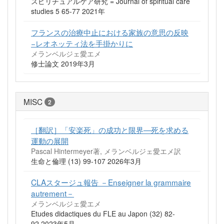
スピリチュアルケア研究 = Journal of spiritual care
studies 5 65-77 2021年
フランスの治療中止における家族の意思の反映
−レオネッティ法を手掛かりに
メランベルジェ愛エメ
修士論文 2019年3月
MISC
2
［翻訳］「安楽死」の成功と限界—死を求める
運動の展開
Pascal Hintermeyer著, メランベルジェ愛エメ訳
生命と倫理 (13) 99-107 2026年3月
CLAスタージュ報告 －Enseigner la grammaire
autrement－
メランベルジェ愛エメ
Etudes didactiques du FLE au Japon (32) 82-
92 2023年5月