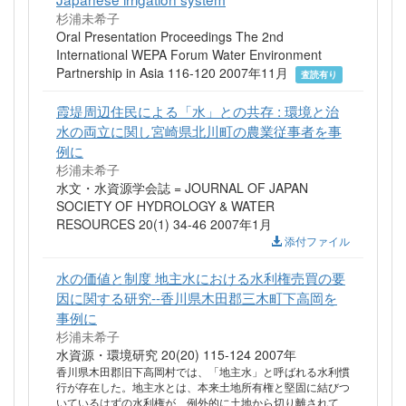
杉浦未希子
Oral Presentation Proceedings The 2nd
International WEPA Forum Water Environment
Partnership in Asia 116-120 2007年11月
査読有り
霞堤周辺住民による「水」との共存 : 環境と治
水の両立に関し宮崎県北川町の農業従事者を事
例に
杉浦未希子
水文・水資源学会誌 = JOURNAL OF JAPAN
SOCIETY OF HYDROLOGY & WATER
RESOURCES 20(1) 34-46 2007年1月
添付ファイル
水の価値と制度 地主水における水利権売買の要
因に関する研究--香川県木田郡三木町下高岡を
事例に
杉浦未希子
水資源・環境研究 20(20) 115-124 2007年
香川県木田郡旧下高岡村では、「地主水」と呼ばれる水利慣
行が存在した。地主水とは、本来土地所有権と堅固に結びつ
いているはずの水利権が、例外的に土地から切り離されて