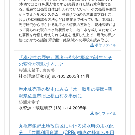
(本稿ではこれを属人性とする)売買された慣行水利権であ
る。現在では売買自体は行われていないが、その売買を側面
から支えた配水システム、番組(配水)の合意形成プロセス、
および水利費課金方法などは現在まで残っている。本稿は、
先行研究から得られる地主水の特徴の整理と、現地調査によ
って得られた現在の水利状況から、地主水を成り立たせてい
た要因を考察し考えられる4点を指摘した上で、現代の稀少
性にかかわる議論(私的財・経済財)への示唆を読み取る。
添付ファイル
『稀少性の歴史』再考--稀少性概念の誕生とそ
の変化が意味すること
杉浦未希子, 東智美
社会理論研究 (6) 98-105 2005年11月
番水株売買の歴史にみる「水」取引の要因--新
潟県佐渡市旧上横山村を事例に
杉浦未希子
水資源・環境研究 (18) 1-14 2005年
添付ファイル
丸亀市飯野土地改良区における渇水時の用水配
分 : 「共同利用資源」(CPRs)概念の枠組みを用