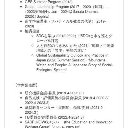
GES Summer Program (2018)
Global Leadership Program (2017、2020（延期）--
>2023実施@Fu Jen、2024@Sanata Dharma,
2025@Sophia）
留学準備講座（サバティカル教員の代講）(2019-
2020)
輪講担当
SDGを学ぶ (2018-2022）:”SDGsと水を巡るグ
ローバル課題
人と自然のつきあいかた (2021): ”乾燥・半乾燥
地域との「希少」発想の違い”
Global Sustainability Outlook and Practice in
Japan (2026 Summer Session): "Mountains,
Water, and People: A Japanese Story of Social-
Ecological System"
【学内業務歴】
研究機構会議/委員 (2019.4-2025.3 )
自己点検・評価実施小委員会/委員 (2019.4-2020.3/
2022.4-2023.3)
基盤教育センター「展開知」領域/委員 (2021.9-
2024.3 )
FD委員会/副委員長 (2022.4-2024.3)
SACRU/EIWGメンバー (the Education and Innovation
Working Group) (2023.4- 2025.03)