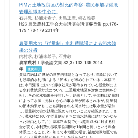
PIMと土地改良区の対比的考察 -農民参加型灌漑
管理組織を中心に-
石井敦, 杉浦未希子, 田島正廣, 郷古雅春
H26 農業農村工学会大会講演会講演要旨集 pp.178-
179 178-179 2014年
農業用水の『従量制』水利費賦課による節水効
果の分析
内村求, 杉浦未希子, 石井敦
農業農村工学会論文集 82(3) 133-139 2014
年
査読有り
資源節約は21世紀の世界的課題となっており, 灌漑において
も効率的水利用による「節水」が求められている．本稿で
は, 水田灌漑において節水効果が期待されている従量制によ
る水利費賦課方式について, 三重用水地区を対象に実態を分
析し, その節水効果を検討した．結果として, 平水時は従量制
によって水源（元圦）からの取水量が節水されるが, 従量制
の節水効果がもっとも期待される渇水時には取水量が増加
し, 従量制の節水効果は認められないことが確認された．ま
た, 渇水時において従量制が直ちに節水効果に結びつかなか
った理由として, 1）基本料金制でかつ超過取水に対する料
金が安く, 水利費の徴収単位期間が1年間と長いという料金
体系によること, 2）加えて本地区の場合, 補給灌漑地区であ
るという用水事情があることを明らかにした．