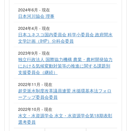
2024年6月 - 現在
日本河川協会 理事
2024年4月 - 現在
日本ユネスコ国内委員会 科学小委員会 政府間水
文学計画（IHP）分科会委員
2023年9月 - 現在
独立行政法人 国際協力機構 農業・農村開発協力
における気候変動対策等の推進に関する課題別
支援委員会（継続）
2022年11月 - 現在
超党派水制度改革議員連盟 水循環基本法フォロ
ーアップ委員会委員
2022年10月 - 現在
水文・水資源学会 水文・水資源学会第18期表彰
選考委員