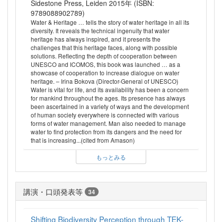
Sidestone Press, Leiden 2015年 (ISBN:
9789088902789)
Water & Heritage … tells the story of water heritage in all its
diversity. It reveals the technical ingenuity that water
heritage has always inspired, and it presents the
challenges that this heritage faces, along with possible
solutions. Reflecting the depth of cooperation between
UNESCO and ICOMOS, this book was launched … as a
showcase of cooperation to increase dialogue on water
heritage. – Irina Bokova (Director-General of UNESCO)
Water is vital for life, and its availability has been a concern
for mankind throughout the ages. Its presence has always
been ascertained in a variety of ways and the development
of human society everywhere is connected with various
forms of water management. Man also needed to manage
water to find protection from its dangers and the need for
that is increasing...(cited from Amason)
もっとみる
講演・口頭発表等
34
Shifting Biodiversity Perception through TEK-