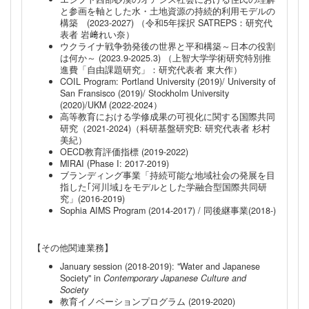
と参画を軸とした水・土地資源の持続的利用モデルの
構築 (2023-2027) （令和5年採択 SATREPS：研究代
表者 岩﨑れい奈）
ウクライナ戦争勃発後の世界と平和構築～日本の役割
は何か～ (2023.9-2025.3) （上智大学学術研究特別推
進費「自由課題研究」：研究代表者 東大作）
COIL Program: Portland University (2019)/ University of
San Fransisco (2019)/ Stockholm University
(2020)/UKM (2022-2024）
高等教育における学修成果の可視化に関する国際共同
研究（2021-2024)（科研基盤研究B: 研究代表者 杉村
美紀）
OECD教育評価指標 (2019-2022)
MIRAI (Phase I: 2017-2019)
ブランディング事業「持続可能な地域社会の発展を目
指した｢河川域｣をモデルとした学融合型国際共同研
究」(2016-2019)
Sophia AIMS Program (2014-2017) / 同後継事業(2018-)
【その他関連業務】
January session (2018-2019): "Water and Japanese
Society" in
Contemporary Japanese Culture and
Society
教育イノベーションプログラム (2019-2020)