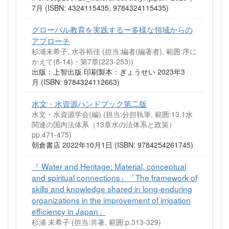
7月 (ISBN: 4324115435, 9784324115435)
グローバル教育を実践するー多様な領域からの
アプローチ
杉浦未希子, 水谷裕佳 (担当:編者(編著者), 範囲:序に
かえて(8-14)・第7章(223-253))
出版：上智出版 印刷製本：ぎょうせい 2023年3
月 (ISBN: 9784324112663)
水文・水資源ハンドブック第二版
水文・水資源学会(編) (担当:分担執筆, 範囲:13.1水
関連の国内法体系（13章水の法体系と政策）
pp.471-475)
朝倉書店 2022年10月1日 (ISBN: 9784254261745)
『 Water and Heritage: Material, conceptual
and spiritual connections』「The framework of
skills and knowledge shared in long-enduring
organizations in the improvement of irrigation
efficiency in Japan」
杉浦 未希子 (担当:共著, 範囲:p.313-329)