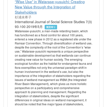
“Wise Use” in Watarase-yusuichi: Creating
New Value through the Integration of
Stakeholders
杉浦未希子
International Journal of Social Science Studies 7(3)
93-100 2019年5月
査読有り
Watarease-yusuichi, a man-made retarding basin, which
has functioned as a flood control for about 100 years,
entered a new phase in 2012 as a registered site under the
Ramsar Convention. Through diversification of wetland use,
despite the complexity of the root of the Convention’s “wise
use,” Watarase-yusuichi represents a unique perspective
on sustainable development so that wetlands can continue
creating new value for human society. The emerging
ecological function as the habitat for endangered fauna and
flora exemplifies not only the universal paradigm shift in
human involvement in the wetland’s use, but also the
importance of the integration of stakeholders regarding the
issues of wetland management as IRBM (the Integrated
River Basin Management), which gives us more holistic
perspective on a participatory and comprehensive
approach to planning and management. Regarding the
integration of stakeholders, despite the significant
differences in original ideas on wetland management, it
should be noted that five major types of stakeholders,