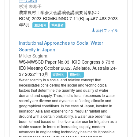
杉浦 未希子
農業農村工学会大会講演会講演要旨集(CD-
ROM) 2023 ROMBUNNO.7-11(R) pp467-468 2023
年8月
査読有り
筆頭著者
添付ファイル
Institutional Approaches to Social Water
Scarcity in Japan
Mikiko Sugiura
WS-MWSCD Paper No.03, ICID Congress & 73rd
IEC Meeting October 2022, Adelaide, Australia 24-
37 2022年10月
査読有り
招待有り
Water scarcity is a social and relative concept that
necessitates considering the social and technological
factors that determine the quantity and quality of water
demand and supply. Thus, institutional responses to water
scarcity are diverse and dynamic, reflecting climatic and
geographical conditions. In the case of Japan, located in
monsoon Asia and experiencing irregular rainfall and
drought with a certain probability, a water use order has
been formed based on the river-water use for irrigation as a
stable source. In terms of increasing supply, modern
advances in engineering technology has made it possible
to augment river flows by releasing water stored in