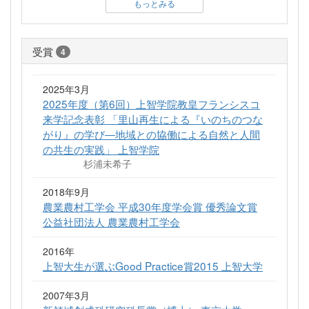
もっとみる
受賞
4
2025年3月
2025年度（第6回）上智学院教皇フランシスコ
来学記念表彰 「里山再生による『いのちのつな
がり』の学び―地域との協働による自然と人間
の共生の実践」 上智学院
杉浦未希子
2018年9月
農業農村工学会 平成30年度学会賞 優秀論文賞
公益社団法人 農業農村工学会
2016年
上智大生が選ぶGood Practice賞2015 上智大学
2007年3月