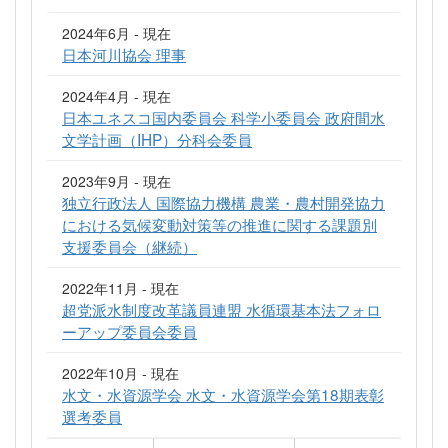
2024年6月 - 現在
日本河川協会 理事
2024年4月 - 現在
日本ユネスコ国内委員会 科学小委員会 政府間水
文学計画（IHP）分科会委員
2023年9月 - 現在
独立行政法人 国際協力機構 農業・農村開発協力
における気候変動対策等の推進に関する課題別
支援委員会（継続）
2022年11月 - 現在
超党派水制度改革議員連盟 水循環基本法フォロ
ーアップ委員会委員
2022年10月 - 現在
水文・水資源学会 水文・水資源学会第18期表彰
選考委員