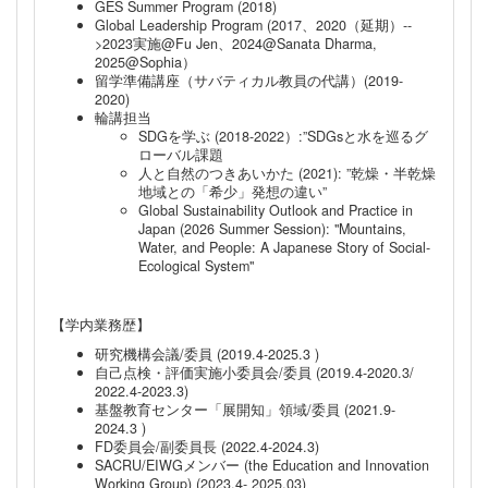
GES Summer Program (2018)
Global Leadership Program (2017、2020（延期）--
>2023実施@Fu Jen、2024@Sanata Dharma,
2025@Sophia）
留学準備講座（サバティカル教員の代講）(2019-
2020)
輪講担当
SDGを学ぶ (2018-2022）:”SDGsと水を巡るグ
ローバル課題
人と自然のつきあいかた (2021): ”乾燥・半乾燥
地域との「希少」発想の違い”
Global Sustainability Outlook and Practice in
Japan (2026 Summer Session): "Mountains,
Water, and People: A Japanese Story of Social-
Ecological System"
【学内業務歴】
研究機構会議/委員 (2019.4-2025.3 )
自己点検・評価実施小委員会/委員 (2019.4-2020.3/
2022.4-2023.3)
基盤教育センター「展開知」領域/委員 (2021.9-
2024.3 )
FD委員会/副委員長 (2022.4-2024.3)
SACRU/EIWGメンバー (the Education and Innovation
Working Group) (2023.4- 2025.03)