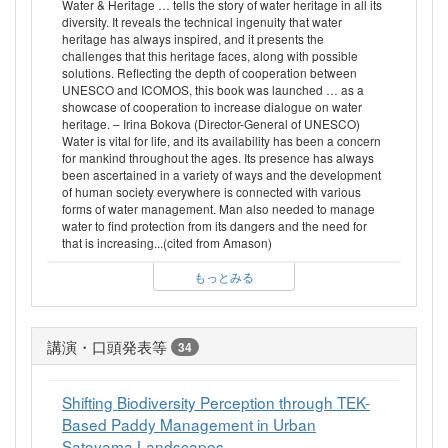
Water & Heritage … tells the story of water heritage in all its
diversity. It reveals the technical ingenuity that water
heritage has always inspired, and it presents the
challenges that this heritage faces, along with possible
solutions. Reflecting the depth of cooperation between
UNESCO and ICOMOS, this book was launched … as a
showcase of cooperation to increase dialogue on water
heritage. – Irina Bokova (Director-General of UNESCO)
Water is vital for life, and its availability has been a concern
for mankind throughout the ages. Its presence has always
been ascertained in a variety of ways and the development
of human society everywhere is connected with various
forms of water management. Man also needed to manage
water to find protection from its dangers and the need for
that is increasing...(cited from Amason)
もっとみる
講演・口頭発表等
34
Shifting Biodiversity Perception through TEK-
Based Paddy Management in Urban
Satoyama Landscapes