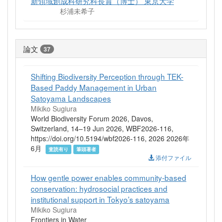
新領域創成科研究科長賞（博士） 東京大学
杉浦未希子
論文
37
Shifting Biodiversity Perception through TEK-
Based Paddy Management in Urban
Satoyama Landscapes
Mikiko Sugiura
World Biodiversity Forum 2026, Davos,
Switzerland, 14–19 Jun 2026, WBF2026-116,
https://doi.org/10.5194/wbf2026-116, 2026 2026年
6月
査読有り
筆頭著者
添付ファイル
How gentle power enables community-based
conservation: hydrosocial practices and
institutional support in Tokyo’s satoyama
Mikiko Sugiura
Frontiers in Water