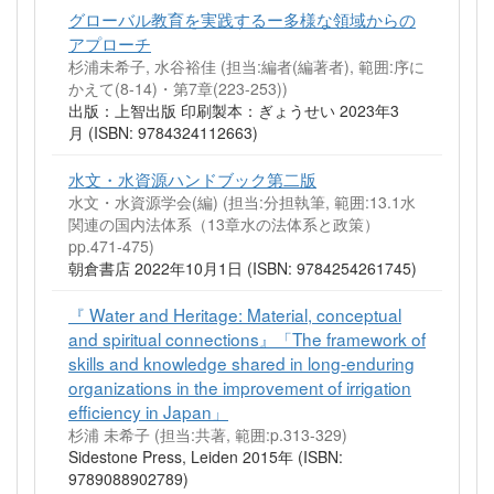
グローバル教育を実践するー多様な領域からの
アプローチ
杉浦未希子, 水谷裕佳 (担当:編者(編著者), 範囲:序に
かえて(8-14)・第7章(223-253))
出版：上智出版 印刷製本：ぎょうせい 2023年3
月 (ISBN: 9784324112663)
水文・水資源ハンドブック第二版
水文・水資源学会(編) (担当:分担執筆, 範囲:13.1水
関連の国内法体系（13章水の法体系と政策）
pp.471-475)
朝倉書店 2022年10月1日 (ISBN: 9784254261745)
『 Water and Heritage: Material, conceptual
and spiritual connections』「The framework of
skills and knowledge shared in long-enduring
organizations in the improvement of irrigation
efficiency in Japan」
杉浦 未希子 (担当:共著, 範囲:p.313-329)
Sidestone Press, Leiden 2015年 (ISBN:
9789088902789)