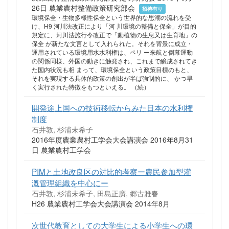
26日 農業農村整備政策研究部会
招待有り
環境保全・生物多様性保全という世界的な思潮の流れを受
け、H9 河川法改正により「河 川環境の整備と保全」が目的
規定に、河川法施行令改正で「動植物の生息又は生育地」の
保全 が新たな文言として入れられた。それを背景に成立・
運用されている環境用水水利権は、ペリ ー来航と倒幕運動
の関係同様、外国の動きに触発され、これまで醸成されてき
た国内状況も相 まって、環境保全という政策目標のもと、
それを実現する具体的政策の創出が半ば強制的に、 かつ早
く実行された特徴をもつといえる。 （続）
開発途上国への技術移転からみた日本の水利権
制度
石井敦, 杉浦未希子
2016年度農業農村工学会大会講演会 2016年8月31
日 農業農村工学会
PIMと土地改良区の対比的考察ー農民参加型灌
漑管理組織を中心にー
石井敦, 杉浦未希子, 田島正廣, 郷古雅春
H26 農業農村工学会大会講演会 2014年8月
次世代教育としての大学生による小学生への環