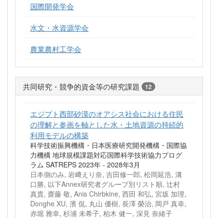
国際開発学会
水文・水資源学会
農業農村工学会
共同研究・競争的資金等の研究課題
12
エジプト西部砂漠のオアシス社会における住民
の理解と参画を軸とした水・土地資源の持続的
利用モデルの構築
科学技術振興機構・日本医療研究開発機構・国際協
力機構 地球規模課題対応国際科学技術協力プログ
ラム SATREPS 2023年 - 2028年3月
日本側のみ, 岩﨑えり奈, 吉田修一郎, 松岡延浩, 溝
口勝, 以下Annex研究者グループ別リスト順, 辻村
真貴, 齋藤 敬, Anis Chirbkine, 西田 和弘, 宮坂 加理,
Donghe XU, 濱 侃, 丸山 優樹, 長澤 榮治, 岡戸 真幸,
赤堀 雅幸, 杉浦 未希子, 柏木 健一, 深見 奈緒子