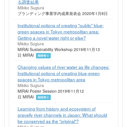
る調査結果
MIkiko Sugiura
ブランディング事業学内成果発表会 2020年1月8日
Institutional options of creating "public" blue-
green spaces in Tokyo metropolitan area:
Getting a novel water right or else?
Mikiko Sugiura
MIRAI Sustainability Workshop 2019年11月13
日 MIRAI
招待有り
Changing values of river water as life changes:
Institutional options of creating blue-green
spaces in Tokyo metropolitan area
Mikiko Sugiura
MIRAI Poster Session 2019年11月12
日 MIRAI
招待有り
Learning from history and ecosystem of
gravelly river channels in Japan: What should
be conserved as the "original"?