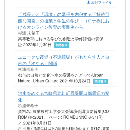
添付ファイル
「成長」と「環境」の緊張を内包する「持続可
能な開発」の授業と学生の学び：コロナ禍にお
けるオンライン教育の実践例から
杉浦 未希子
高等教育における学びの創造と学修評価の質保
証 2022年1月30日
招待有り
ユニークな霞堤（不連続堤）がもたらす人と自
然の「次なる」関係
杉浦未希子
都市の自然と文化〜水の変遷をたどって/Urban
Nature, Urban Culture 2021年10月24日
招待有り
治水をめぐる宮崎県北川町霞堤開口部周辺の変
化
杉浦未希子
資料名: 農業農村工学会大会講演会講演要旨集(CD-
ROM)巻:2021、 ページ: ROMBUNNO.6-34(R)
／ 2021年8月31日
注: 引用する際には以下の情報を利用願います 資料名: 農業