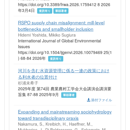
https://doi.org/10.3389/frwa.2026.1759412 8 2026
年3月4日
査読有り
筆頭著者
RSPO supply chain misalignment: mill-level
bottlenecks and smallholder inclusion
Hidemi Yoshida, Mikiko Sugiura
International Journal of Global Environmental
Issues
https://doi.org/10.1504/ijgenvi.2026.10079469 25(1
) 68-84 2026年
査読有り
河川を含む水資源管理に係る一連の政策におけ
る利水者の位置付け
杉浦未希子
2025年度 第74回 農業農村工学会大会講演会講演要
旨集 87-88 2025年9月
筆頭著者
添付ファイル
Expanding and mainstreaming sociohydrology
toward transdisciplinary praxis
Nakamura, S., Kreibich, H., Haeffner, M.,
Mukherjee, J., Di Baldassarre, G., Sakamoto, M.,