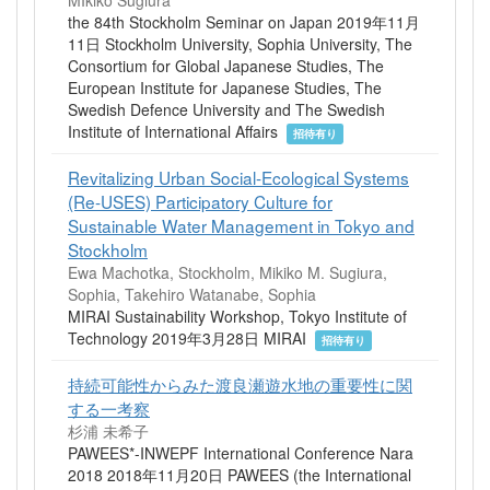
MIkiko Sugiura
the 84th Stockholm Seminar on Japan 2019年11月
11日 Stockholm University, Sophia University, The
Consortium for Global Japanese Studies, The
European Institute for Japanese Studies, The
Swedish Defence University and The Swedish
Institute of International Affairs
招待有り
Revitalizing Urban Social-Ecological Systems
(Re-USES) Participatory Culture for
Sustainable Water Management in Tokyo and
Stockholm
Ewa Machotka, Stockholm, Mikiko M. Sugiura,
Sophia, Takehiro Watanabe, Sophia
MIRAI Sustainability Workshop, Tokyo Institute of
Technology 2019年3月28日 MIRAI
招待有り
持続可能性からみた渡良瀬遊水地の重要性に関
する一考察
杉浦 未希子
PAWEES*-INWEPF International Conference Nara
2018 2018年11月20日 PAWEES (the International