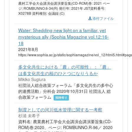
農村工学会大会講演会講演要旨集(CD-ROM)巻: 2021 ペー
ジ: ROMBUNNO.6-34(R) 発行年: 2021年 JST資料番号:
X0278B 資料種別: 会議録 (C)
添付ファイル
Water: Shedding new light on a familiar, yet
mysterious ally (Sophia Magazine vol.12:16-
18
2021年8月
https://www.sophia.ac.jp/static/sophiamagazine/vol_12/html5.html#pa
多文化共生における「農」の可能性」：「農」
は多文化共生の核のひとつになりうるか
Mikiko Sugiura
社団法人総合政策フォーラム「多文化共生の多中心
的連携活動」分科会 2020年10月31日 社団法人 総
合政策フォーラム
招待有り
制度としての河川低水管理に関する一考察
杉浦 未希子
資料名: 農業農村工学会大会講演会講演要旨集(CD-
ROM)巻:2020、ページ: ROMBUNNO.R-96／ 2020