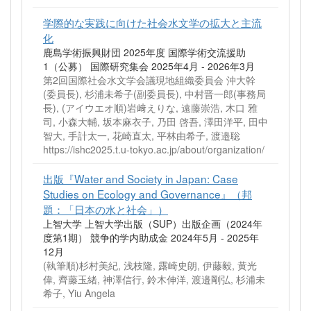
学際的な実践に向けた社会水文学の拡大と主流
化
鹿島学術振興財団 2025年度 国際学術交流援助
1（公募） 国際研究集会 2025年4月 - 2026年3月
第2回国際社会水文学会議現地組織委員会 沖大幹
(委員長), 杉浦未希子(副委員長), 中村晋一郎(事務局
長), (アイウエオ順)岩﨑えりな, 遠藤崇浩, 木口 雅
司, 小森大輔, 坂本麻衣子, 乃田 啓吾, 澤田洋平, 田中
智大, 手計太一, 花崎直太, 平林由希子, 渡邉聡
https://ishc2025.t.u-tokyo.ac.jp/about/organization/
出版『Water and Society in Japan: Case
Studies on Ecology and Governance』（邦
題：「日本の水と社会」）
上智大学 上智大学出版（SUP）出版企画（2024年
度第1期） 競争的学内助成金 2024年5月 - 2025年
12月
(執筆順)杉村美紀, 浅枝隆, 露崎史朗, 伊藤毅, 黄光
偉, 齊藤玉緒, 神澤信行, 鈴木伸洋, 渡邉剛弘, 杉浦未
希子, Yiu Angela