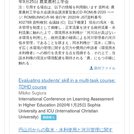
年9月25日 農業農村工学会
注：引用する場合は、以下の情報を利用願います 資料名: 農
業農村工学会大会講演会講演要旨集(CD-ROM)巻:2020 ペー
ジ: ROMBUNNO.R-96 発行年: 2020年 JST資料番号:
X0278B 資料種別: 会議録 (C) 【以下概要】 現在の渇水・低
水管理を制度として俯瞰し，正常流量を決する維持流量・水
利流量に触れた上で，環境用水水利権が「河川法が及ばない
水環境を利用した，維持流量の補填による河川管理者の河川
低水管理」であることを踏まえ，同水利権が「流水」に限ら
ず広く水環境の管理に関する労力や費用の申請者（環境用水
水利権者）への移行を含意する点を指摘する．その上で，当
該水利権の現況が環境配慮を期待される「農」にもつ示唆に
触れる．
添付ファイル
Evaluating students' skill in a multi-task course:
TDHD course
Mikiko Sugiura
International Conference on Learning Assessment
in Higher Education 2020年1月25日 Sophia
University and ICU (International Christian
University)
招待有り
円山川からの取水・水利使用と河川管理に関す