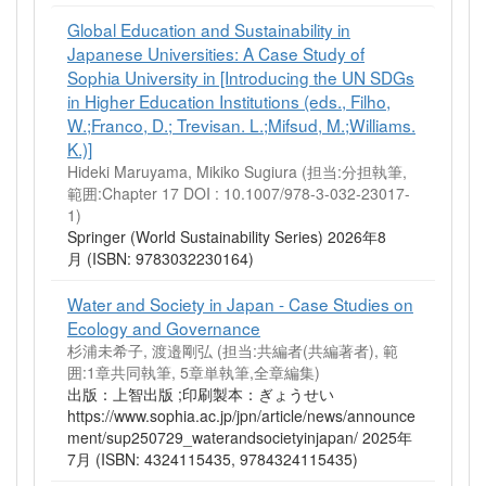
Global Education and Sustainability in
Japanese Universities: A Case Study of
Sophia University in [Introducing the UN SDGs
in Higher Education Institutions (eds., Filho,
W.;Franco, D.; Trevisan. L.;Mifsud, M.;Williams.
K.)]
Hideki Maruyama, Mikiko Sugiura (担当:分担執筆,
範囲:Chapter 17 DOI : 10.1007/978-3-032-23017-
1)
Springer (World Sustainability Series) 2026年8
月 (ISBN: 9783032230164)
Water and Society in Japan - Case Studies on
Ecology and Governance
杉浦未希子, 渡邉剛弘 (担当:共編者(共編著者), 範
囲:1章共同執筆, 5章単執筆,全章編集)
出版：上智出版 ;印刷製本：ぎょうせい
https://www.sophia.ac.jp/jpn/article/news/announce
ment/sup250729_waterandsocietyinjapan/ 2025年
7月 (ISBN: 4324115435, 9784324115435)