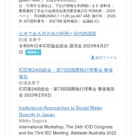
注：引用する場合は、下記の情報を利用願います 資料名：
農業農村工学会大会講演会講演要旨集(CD-ROM)巻： 2023
ページ： ROMBUNNO.7-11(R) pp.467-468. 発行年： 2023
年 JST資料番号： X0278B 資料種別： 会議録 (C)
公水である河川水の利用と現代的課題
杉浦 未希子
令和5年日本ICID協会総会 講演会 2023年6月27
日
招待有り
添付ファイル
ICID第24回総会・第73回国際執行理事会 事後
報告
杉浦未希子
ICID第24回総会・第73回国際執行理事会 事後報告
会 2023年2月6日
Institutional Approaches to Social Water
Scarcity in Japan
Mikiko Sugiura
International Workshop, The 24th ICID Congress
and the 73rd IEC Meeting, Adelaide Australia 2022