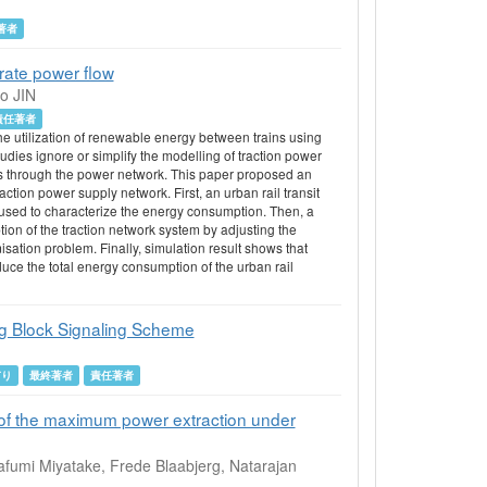
著者
urate power flow
o JIN
責任著者
the utilization of renewable energy between trains using
ies ignore or simplify the modelling of traction power
ins through the power network. This paper proposed an
ction power supply network. First, an urban rail transit
s used to characterize the energy consumption. Then, a
ion of the traction network system by adjusting the
isation problem. Finally, simulation result shows that
uce the total energy consumption of the urban rail
ing Block Signaling Scheme
有り
最終著者
責任著者
n of the maximum power extraction under
fumi Miyatake, Frede Blaabjerg, Natarajan