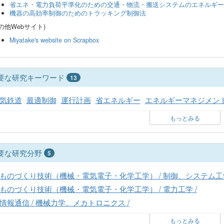
省エネ・電力負荷平準化のための交通・物流・搬送システムのエネルギー
機器の高効率制御のためのトラッキング制御法
の他Webサイト)
Miyatake's website on Scrapbox
要な研究キーワード
13
気鉄道
最適制御
運行計画
省エネルギー
エネルギーマネジメン
もっとみる
要な研究分野
5
ものづくり技術（機械・電気電子・化学工学） / 制御、システム工学
ものづくり技術（機械・電気電子・化学工学） / 電力工学 /
情報通信 / 機械力学、メカトロニクス /
もっとみる