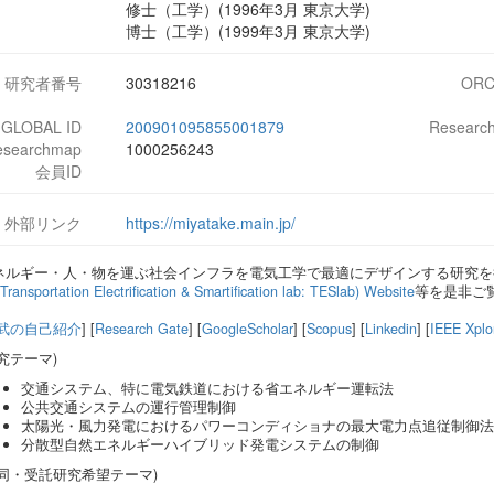
修士（工学）(1996年3月 東京大学)
博士（工学）(1999年3月 東京大学)
研究者番号
30318216
ORC
-GLOBAL ID
200901095855001879
Research
esearchmap
1000256243
会員ID
外部リンク
https://miyatake.main.jp/
ネルギー・人・物を運ぶ社会インフラを電気工学で最適にデザインする研究を
Transportation Electrification & Smartification lab: TESlab) Website
等を是非ご
武の自己紹介
] [
Research Gate
] [
GoogleScholar
] [
Scopus
] [
Linkedin
] [
IEEE Xplo
究テーマ)
交通システム、特に電気鉄道における省エネルギー運転法
公共交通システムの運行管理制御
太陽光・風力発電におけるパワーコンディショナの最大電力点追従制御法
分散型自然エネルギーハイブリッド発電システムの制御
共同・受託研究希望テーマ)