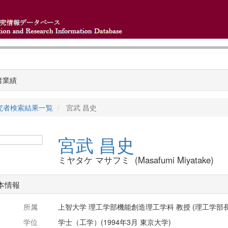
者業績
究者検索結果一覧
宮武 昌史
宮武 昌史
ミヤタケ マサフミ (Masafumi Miyatake)
本情報
所属
上智大学 理工学部機能創造理工学科 教授 (理工学部長
学位
学士（工学）(1994年3月 東京大学)