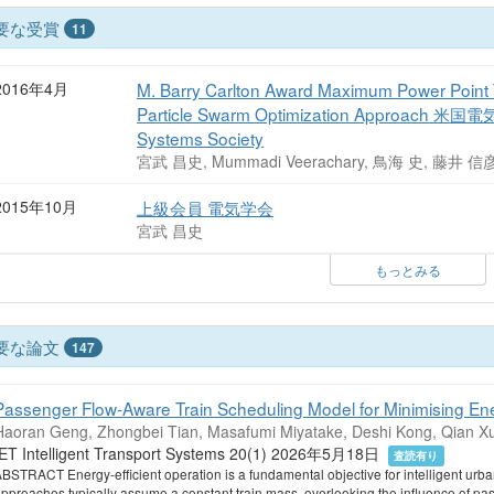
要な受賞
11
2016年4月
M. Barry Carlton Award Maximum Power Point Tr
Particle Swarm Optimization Approach 米国
Systems Society
宮武 昌史, Mummadi Veerachary, 鳥海 史, 藤井 信
2015年10月
上級会員 電気学会
宮武 昌史
もっとみる
要な論文
147
Passenger Flow‐Aware Train Scheduling Model for Minimising En
Haoran Geng, Zhongbei Tian, Masafumi Miyatake, Deshi Kong, Qian X
IET Intelligent Transport Systems 20(1) 2026年5月18日
査読有り
BSTRACT Energy‐efficient operation is a fundamental objective for intelligent urban
pproaches typically assume a constant train mass, overlooking the influence of pa