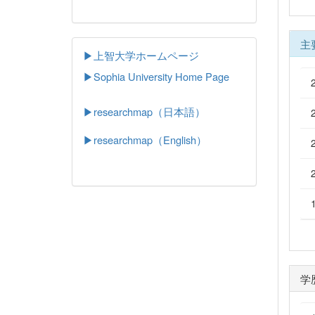
主
▶上智大学ホームページ
▶
Sophia University Home Page
▶researchmap（日本語）
▶researchmap（English）
学