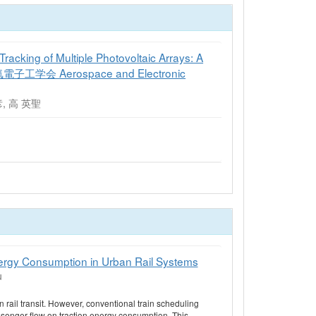
acking of Multiple Photovoltaic Arrays: A
電気電子工学会 Aerospace and Electronic
彦, 高 英聖
ergy Consumption in Urban Rail Systems
u
 rail transit. However, conventional train scheduling
ssenger flow on traction energy consumption. This