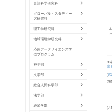
言語科学研究科
グローバル・スタディー
ズ研究科
理工学研究科
J
r
地球環境学研究科
応用データサイエンス学
位プログラム
エ
神学部
室 (
文学部
[
宮
(研
総合人間科学部
法学部
経済学部
(