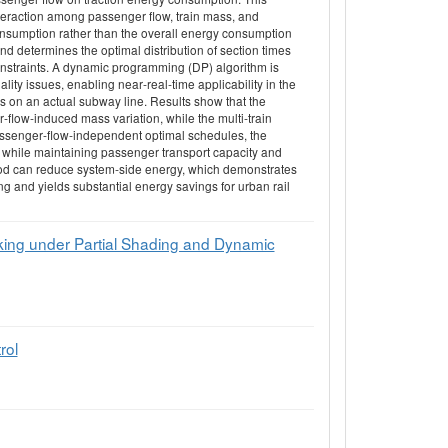
teraction among passenger flow, train mass, and
onsumption rather than the overall energy consumption
 determines the optimal distribution of section times
onstraints. A dynamic programming (DP) algorithm is
ity issues, enabling near‐real‐time applicability in the
 on an actual subway line. Results show that the
flow‐induced mass variation, while the multi‐train
assenger‐flow‐independent optimal schedules, the
hile maintaining passenger transport capacity and
thod can reduce system‐side energy, which demonstrates
g and yields substantial energy savings for urban rail
ing under Partial Shading and Dynamic
rol