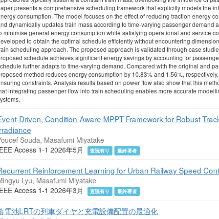
aper presents a comprehensive scheduling framework that explicitly models the in
nergy consumption. The model focuses on the effect of reducing traction energy c
nd dynamically updates train mass according to time‐varying passenger demand and
o minimise general energy consumption while satisfying operational and service c
eveloped to obtain the optimal schedule efficiently without encountering dimensional
rain scheduling approach. The proposed approach is validated through case studies
roposed schedule achieves significant energy savings by accounting for passenger‐
chedule further adapts to time‐varying demand. Compared with the original and p
roposed method reduces energy consumption by 10.83% and 1.56%, respectively, w
nsuring constraints. Analysis results based on power flow also show that this me
hat integrating passenger flow into train scheduling enables more accurate modellin
ystems.
Event-Driven, Condition-Aware MPPT Framework for Robust Track
Irradiance
Youcef Souda, Masafumi Miyatake
IEEE Access 1-1 2026年5月
査読有り
最終著者
Recurrent Reinforcement Learning for Urban Railway Speed Cont
Mingyu Lyu, Masafumi Miyatake
IEEE Access 1-1 2026年3月
査読有り
最終著者
蓄電池LRTの列車ダイヤと充電設備配置の最適化