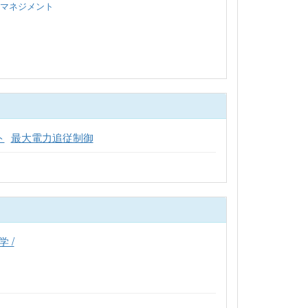
マネジメント
ト
最大電力追従制御
 /