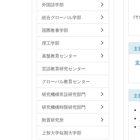
外国語学部
(そ
総合グローバル学部
国際教養学部
理工学部
主
基盤教育センター
電
言語教育研究センター
グローバル教育センター
研究機構常設研究部門
主
研究機構時限研究部門
附置研究所
上智大学短期大学部