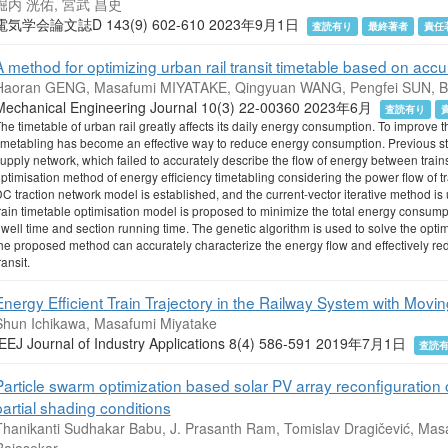
堀内 洸佑, 宮武 昌史
電気学会論文誌D 143(9) 602-610 2023年9月1日
査読有り
最終著者
責任
A method for optimizing urban rail transit timetable based on acc
Haoran GENG, Masafumi MIYATAKE, Qingyuan WANG, Pengfei SUN, B
Mechanical Engineering Journal 10(3) 22-00360 2023年6月
査読有り
he timetable of urban rail greatly affects its daily energy consumption. To improve 
imetabling has become an effective way to reduce energy consumption. Previous stud
upply network, which failed to accurately describe the flow of energy between tra
ptimisation method of energy efficiency timetabling considering the power flow of tra
C traction network model is established, and the current-vector iterative method i
rain timetable optimisation model is proposed to minimize the total energy consumpt
well time and section running time. The genetic algorithm is used to solve the optim
he proposed method can accurately characterize the energy flow and effectively red
ransit.
Energy Efficient Train Trajectory in the Railway System with Mov
Shun Ichikawa, Masafumi Miyatake
IEEJ Journal of Industry Applications 8(4) 586-591 2019年7月1日
査読
Particle swarm optimization based solar PV array reconfiguratio
partial shading conditions
Thanikanti Sudhakar Babu, J. Prasanth Ram, Tomislav Dragičević, Masa