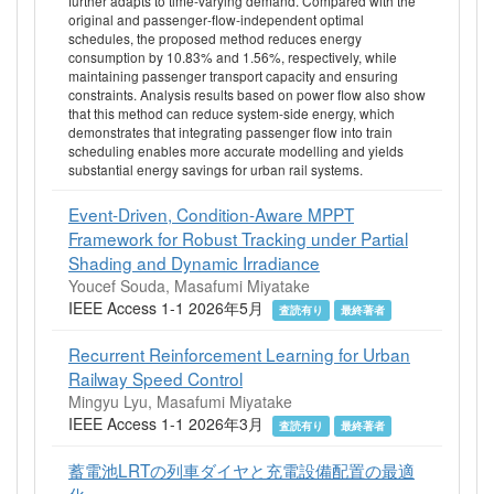
further adapts to time‐varying demand. Compared with the
original and passenger‐flow‐independent optimal
schedules, the proposed method reduces energy
consumption by 10.83% and 1.56%, respectively, while
maintaining passenger transport capacity and ensuring
constraints. Analysis results based on power flow also show
that this method can reduce system‐side energy, which
demonstrates that integrating passenger flow into train
scheduling enables more accurate modelling and yields
substantial energy savings for urban rail systems.
Event-Driven, Condition-Aware MPPT
Framework for Robust Tracking under Partial
Shading and Dynamic Irradiance
Youcef Souda, Masafumi Miyatake
IEEE Access 1-1 2026年5月
査読有り
最終著者
Recurrent Reinforcement Learning for Urban
Railway Speed Control
Mingyu Lyu, Masafumi Miyatake
IEEE Access 1-1 2026年3月
査読有り
最終著者
蓄電池LRTの列車ダイヤと充電設備配置の最適