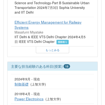
Science and Technology-Part B Sustainable Urban
Transportation 2024年7月3日 Sophia University
and IIT Delhi
Efficient Energy Management for Railway
Systems
Masafumi Miyatake
IIT Delhi & IEEE VTS Delhi Chapter 2024年4月5
日 IEEE VTS Delhi Chapter
招待有り
もっとみる
主要な担当経験のある科目(授業)
18
2024年9月 - 現在
制御基礎
(上智大学)
2018年4月 - 現在
Power Electroincs
(上智大学)