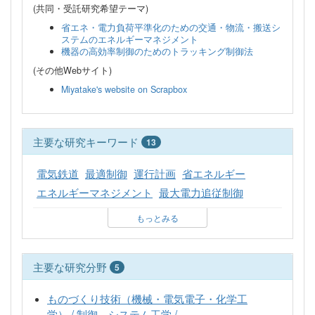
(共同・受託研究希望テーマ)
省エネ・電力負荷平準化のための交通・物流・搬送シ
ステムのエネルギーマネジメント
機器の高効率制御のためのトラッキング制御法
(その他Webサイト)
Miyatake's website on Scrapbox
主要な研究キーワード
13
電気鉄道
最適制御
運行計画
省エネルギー
エネルギーマネジメント
最大電力追従制御
もっとみる
主要な研究分野
5
ものづくり技術（機械・電気電子・化学工
学） / 制御、システム工学 /