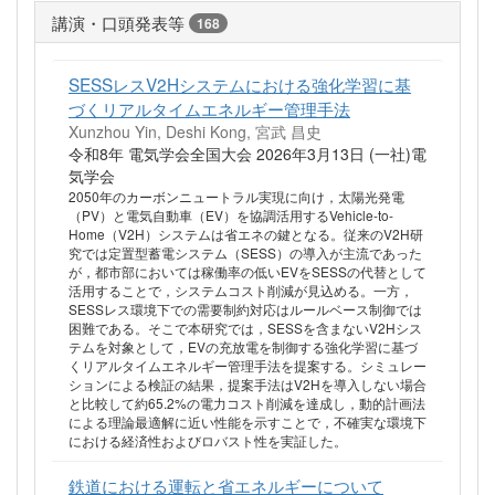
講演・口頭発表等
168
SESSレスV2Hシステムにおける強化学習に基
づくリアルタイムエネルギー管理手法
Xunzhou Yin, Deshi Kong, 宮武 昌史
令和8年 電気学会全国大会 2026年3月13日 (一社)電
気学会
2050年のカーボンニュートラル実現に向け，太陽光発電
（PV）と電気自動車（EV）を協調活用するVehicle-to-
Home（V2H）システムは省エネの鍵となる。従来のV2H研
究では定置型蓄電システム（SESS）の導入が主流であった
が，都市部においては稼働率の低いEVをSESSの代替として
活用することで，システムコスト削減が見込める。一方，
SESSレス環境下での需要制約対応はルールベース制御では
困難である。そこで本研究では，SESSを含まないV2Hシス
テムを対象として，EVの充放電を制御する強化学習に基づ
くリアルタイムエネルギー管理手法を提案する。シミュレー
ションによる検証の結果，提案手法はV2Hを導入しない場合
と比較して約65.2%の電力コスト削減を達成し，動的計画法
による理論最適解に近い性能を示すことで，不確実な環境下
における経済性およびロバスト性を実証した。
鉄道における運転と省エネルギーについて