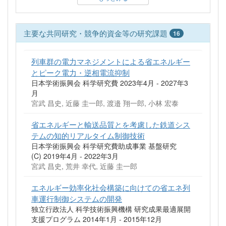
主要な共同研究・競争的資金等の研究課題
16
列車群の電力マネジメントによる省エネルギー
とピーク電力・逆相電流抑制
日本学術振興会 科学研究費 2023年4月 - 2027年3
月
宮武 昌史, 近藤 圭一郎, 渡邉 翔一郎, 小林 宏泰
省エネルギーと輸送品質とを考慮した鉄道シス
テムの知的リアルタイム制御技術
日本学術振興会 科学研究費助成事業 基盤研究
(C) 2019年4月 - 2022年3月
宮武 昌史, 荒井 幸代, 近藤 圭一郎
エネルギー効率化社会構築に向けての省エネ列
車運行制御システムの開発
独立行政法人 科学技術振興機構 研究成果最適展開
支援プログラム 2014年1月 - 2015年12月