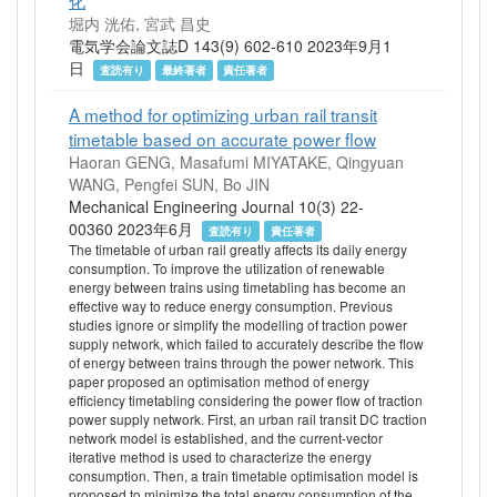
化
堀内 洸佑, 宮武 昌史
電気学会論文誌D 143(9) 602-610 2023年9月1
日
査読有り
最終著者
責任著者
A method for optimizing urban rail transit
timetable based on accurate power flow
Haoran GENG, Masafumi MIYATAKE, Qingyuan
WANG, Pengfei SUN, Bo JIN
Mechanical Engineering Journal 10(3) 22-
00360 2023年6月
査読有り
責任著者
The timetable of urban rail greatly affects its daily energy
consumption. To improve the utilization of renewable
energy between trains using timetabling has become an
effective way to reduce energy consumption. Previous
studies ignore or simplify the modelling of traction power
supply network, which failed to accurately describe the flow
of energy between trains through the power network. This
paper proposed an optimisation method of energy
efficiency timetabling considering the power flow of traction
power supply network. First, an urban rail transit DC traction
network model is established, and the current-vector
iterative method is used to characterize the energy
consumption. Then, a train timetable optimisation model is
proposed to minimize the total energy consumption of the