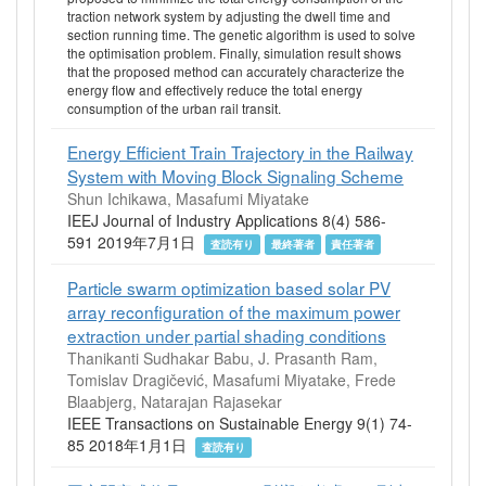
traction network system by adjusting the dwell time and
section running time. The genetic algorithm is used to solve
the optimisation problem. Finally, simulation result shows
that the proposed method can accurately characterize the
energy flow and effectively reduce the total energy
consumption of the urban rail transit.
Energy Efficient Train Trajectory in the Railway
System with Moving Block Signaling Scheme
Shun Ichikawa, Masafumi Miyatake
IEEJ Journal of Industry Applications 8(4) 586-
591 2019年7月1日
査読有り
最終著者
責任著者
Particle swarm optimization based solar PV
array reconfiguration of the maximum power
extraction under partial shading conditions
Thanikanti Sudhakar Babu, J. Prasanth Ram,
Tomislav Dragičević, Masafumi Miyatake, Frede
Blaabjerg, Natarajan Rajasekar
IEEE Transactions on Sustainable Energy 9(1) 74-
85 2018年1月1日
査読有り