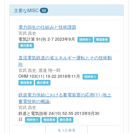
主要なMISC
58
電力回生の仕組みと技術課題
宮武 昌史
電気計算 91(9) 2-7 2023年9月
招待有り
筆頭著者
責任著者
直流電気鉄道の省エネルギー運転とその技術動
向
宮武 昌史, 渡邉 翔一郎
OHM 103(11) 19-22 2016年11月
招待有り
筆頭著者
責任著者
鉄道電力供給における蓄電装置の応用(1) -地上
蓄電技術の概論-
宮武 昌史
鉄道と電気技術 24(10) 52-55 2013年9月30
日
招待有り
筆頭著者
責任著者
もっとみる