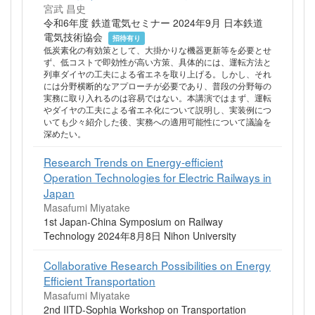
宮武 昌史
令和6年度 鉄道電気セミナー 2024年9月 日本鉄道
電気技術協会
招待有り
低炭素化の有効策として、大掛かりな機器更新等を必要とせ
ず、低コストで即効性が高い方策、具体的には、運転方法と
列車ダイヤの工夫による省エネを取り上げる。しかし、それ
には分野横断的なアプローチが必要であり、普段の分野毎の
実務に取り入れるのは容易ではない。本講演ではまず、運転
やダイヤの工夫による省エネ化について説明し、実装例につ
いても少々紹介した後、実務への適用可能性について議論を
深めたい。
Research Trends on Energy-efficient
Operation Technologies for Electric Railways in
Japan
Masafumi Miyatake
1st Japan-China Symposium on Railway
Technology 2024年8月8日 Nihon University
Collaborative Research Possibilities on Energy
Efficient Transportation
Masafumi Miyatake
2nd IITD-Sophia Workshop on Transportation