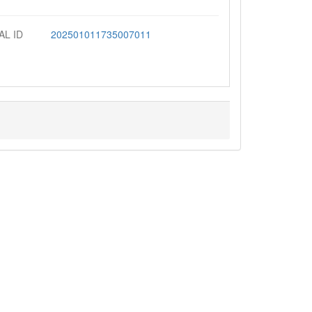
AL ID
202501011735007011