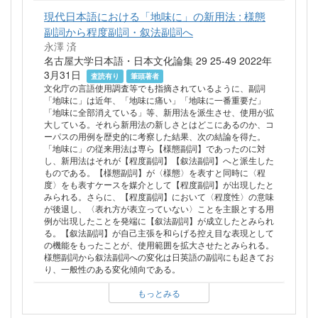
現代日本語における「地味に」の新用法 : 様態
副詞から程度副詞・叙法副詞へ
永澤 済
名古屋大学日本語・日本文化論集 29 25-49 2022年
3月31日
査読有り
筆頭著者
文化庁の言語使用調査等でも指摘されているように、副詞
「地味に」は近年、「地味に痛い」「地味に一番重要だ」
「地味に全部消えている」等、新用法を派生させ、使用が拡
大している。それら新用法の新しさとはどこにあるのか、コ
ーパスの用例を歴史的に考察した結果、次の結論を得た。
「地味に」の従来用法は専ら【様態副詞】であったのに対
し、新用法はそれが【程度副詞】【叙法副詞】へと派生した
ものである。【様態副詞】が〈様態〉を表すと同時に〈程
度〉をも表すケースを媒介として【程度副詞】が出現したと
みられる。さらに、【程度副詞】において〈程度性〉の意味
が後退し、〈表れ方が表立っていない〉ことを主眼とする用
例が出現したことを発端に【叙法副詞】が成立したとみられ
る。【叙法副詞】が自己主張を和らげる控え目な表現として
の機能をもったことが、使用範囲を拡大させたとみられる。
様態副詞から叙法副詞への変化は日英語の副詞にも起きてお
り、一般性のある変化傾向である。
もっとみる