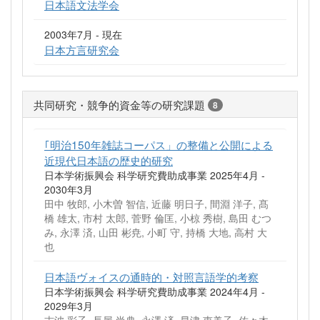
日本語文法学会
2003年7月 - 現在
日本方言研究会
共同研究・競争的資金等の研究課題
8
｢明治150年雑誌コーパス」の整備と公開による
近現代日本語の歴史的研究
日本学術振興会 科学研究費助成事業 2025年4月 -
2030年3月
田中 牧郎, 小木曽 智信, 近藤 明日子, 間淵 洋子, 髙
橋 雄太, 市村 太郎, 菅野 倫匡, 小椋 秀樹, 島田 むつ
み, 永澤 済, 山田 彬尭, 小町 守, 持橋 大地, 高村 大
也
日本語ヴォイスの通時的・対照言語学的考察
日本学術振興会 科学研究費助成事業 2024年4月 -
2029年3月
志波 彩子, 長屋 尚典, 永澤 済, 早津 恵美子, 佐々木