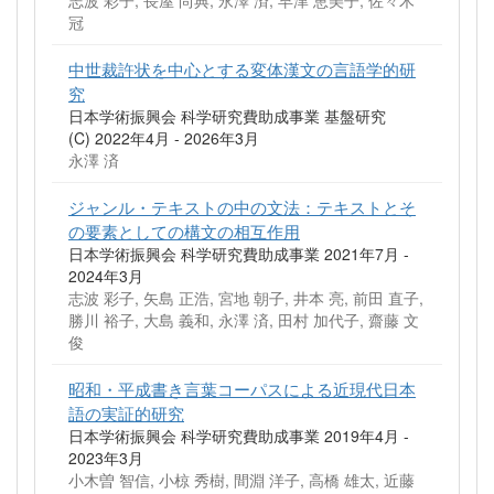
冠
中世裁許状を中心とする変体漢文の言語学的研
究
日本学術振興会 科学研究費助成事業 基盤研究
(C) 2022年4月 - 2026年3月
永澤 済
ジャンル・テキストの中の文法：テキストとそ
の要素としての構文の相互作用
日本学術振興会 科学研究費助成事業 2021年7月 -
2024年3月
志波 彩子, 矢島 正浩, 宮地 朝子, 井本 亮, 前田 直子,
勝川 裕子, 大島 義和, 永澤 済, 田村 加代子, 齋藤 文
俊
昭和・平成書き言葉コーパスによる近現代日本
語の実証的研究
日本学術振興会 科学研究費助成事業 2019年4月 -
2023年3月
小木曽 智信, 小椋 秀樹, 間淵 洋子, 高橋 雄太, 近藤