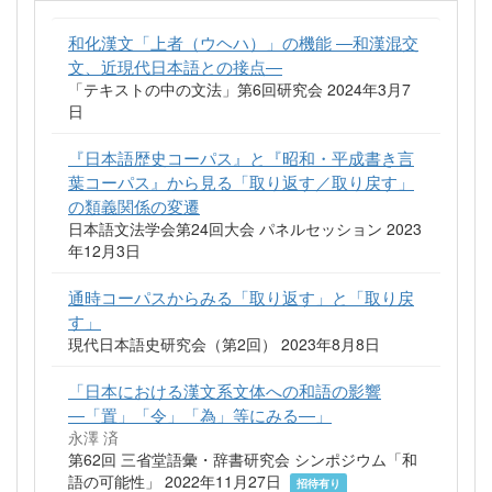
和化漢文「上者（ウヘハ）」の機能 ―和漢混交
文、近現代日本語との接点―
「テキストの中の文法」第6回研究会 2024年3月7
日
『日本語歴史コーパス』と『昭和・平成書き言
葉コーパス』から見る「取り返す／取り戻す」
の類義関係の変遷
日本語文法学会第24回大会 パネルセッション 2023
年12月3日
通時コーパスからみる「取り返す」と「取り戻
す」
現代日本語史研究会（第2回） 2023年8月8日
「日本における漢文系文体への和語の影響
―「置」「令」「為」等にみる―」
永澤 済
第62回 三省堂語彙・辞書研究会 シンポジウム「和
語の可能性」 2022年11月27日
招待有り