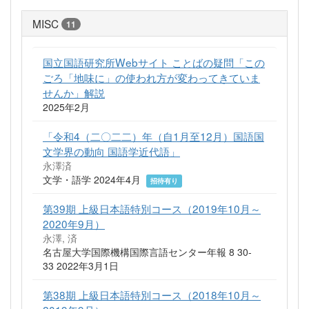
MISC
11
国立国語研究所Webサイト ことばの疑問「この
ごろ「地味に」の使われ方が変わってきていま
せんか」解説
2025年2月
「令和4（二〇二二）年（自1月至12月）国語国
文学界の動向 国語学近代語」
永澤済
文学・語学 2024年4月
招待有り
第39期 上級日本語特別コース（2019年10月～
2020年9月）
永澤, 済
名古屋大学国際機構国際言語センター年報 8 30-
33 2022年3月1日
第38期 上級日本語特別コース（2018年10月～