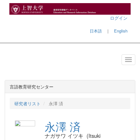
ログイン
日本語
｜
English
言語教育研究センター
研究者リスト
永澤 済
永澤 済
ナガサワ イツキ (Itsuki