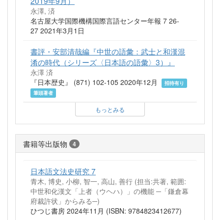
2019年9月）
永澤, 済
名古屋大学国際機構国際言語センター年報 7 26-
27 2021年3月1日
書評・安部清哉編『中世の語彙：武士と和漢混
淆の時代（シリーズ〈日本語の語彙〉3）』
永澤 済
『日本歴史』 (871) 102-105 2020年12月
招待有り
筆頭著者
もっとみる
書籍等出版物
4
日本語文法史研究 7
青木, 博史, 小柳, 智一, 高山, 善行 (担当:共著, 範囲:
中世和化漢文「上者（ウヘハ）」の機能 ─「鎌倉幕
府裁許状」からみる─)
ひつじ書房 2024年11月 (ISBN: 9784823412677)