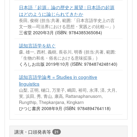
日本語「起源」論の歴史と展望 : 日本語の起源
はどのように論じられてきたか
長田, 俊樹 (担当:共著, 範囲:「日本言語学史上の言
文一致―司法界における思想・実践との比較―」)
三省堂 2020年3月 (ISBN: 9784385365084)
認知言語学を紡ぐ
森, 雄一, 西村, 義樹, 長谷川, 明香 (担当:共著, 範囲:
「生物の和名・俗名における意味拡張」)
くろしお出版 2019年10月 (ISBN: 9784874248140)
認知言語学論考 = Studies in cognitive
linguistics
山梨, 正明, 樋口, 万里子, 嶋田, 裕司, 永澤, 済, 大月,
実, 浜田, 秀, 青山, 康高, Rattanaphanusorn,
Rungthip, Thepkanjana, Kingkarn
ひつじ書房 2008年9月 (ISBN: 9784894764118)
講演・口頭発表等
21