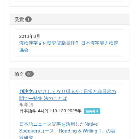
受賞
1
2013年3月
漢検漢字文化研究奨励賞佳作 日本漢字能力検定
協会
論文
30
判決文はやさしくなり得るか : 日常と非日常の
間で—特集 法のことば
永澤 済
日本語学 44(2) 110-120 2025年
招待有り
日本語ニュース記事を活用したNative
Speakersコース「Reading & Writing 1」の実
践研究