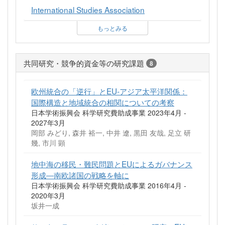
International Studies Association
もっとみる
共同研究・競争的資金等の研究課題
8
欧州統合の「逆行」とEU-アジア太平洋関係：
国際構造と地域統合の相関についての考察
日本学術振興会 科学研究費助成事業 2023年4月 -
2027年3月
岡部 みどり, 森井 裕一, 中井 遼, 黒田 友哉, 足立 研
幾, 市川 顕
地中海の移民・難民問題とEUによるガバナンス
形成―南欧諸国の戦略を軸に
日本学術振興会 科学研究費助成事業 2016年4月 -
2020年3月
坂井一成