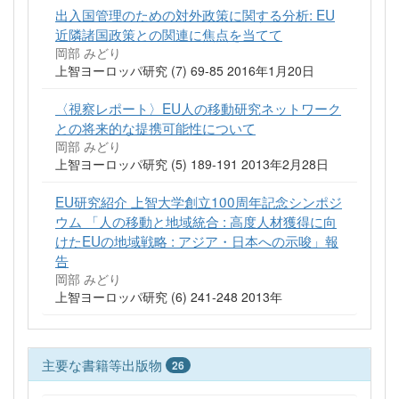
出入国管理のための対外政策に関する分析: EU
近隣諸国政策との関連に焦点を当てて
岡部 みどり
上智ヨーロッパ研究 (7) 69-85 2016年1月20日
〈視察レポート〉EU人の移動研究ネットワーク
との将来的な提携可能性について
岡部 みどり
上智ヨーロッパ研究 (5) 189-191 2013年2月28日
EU研究紹介 上智大学創立100周年記念シンポジ
ウム 「人の移動と地域統合 : 高度人材獲得に向
けたEUの地域戦略 : アジア・日本への示唆」報
告
岡部 みどり
上智ヨーロッパ研究 (6) 241-248 2013年
主要な書籍等出版物
26