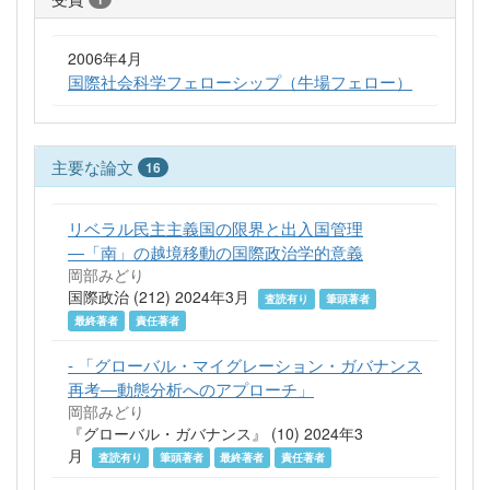
2006年4月
国際社会科学フェローシップ（牛場フェロー）
主要な論文
16
リベラル民主主義国の限界と出入国管理
―「南」の越境移動の国際政治学的意義
岡部みどり
国際政治 (212) 2024年3月
査読有り
筆頭著者
最終著者
責任著者
- 「グローバル・マイグレーション・ガバナンス
再考―動態分析へのアプローチ」
岡部みどり
『グローバル・ガバナンス』 (10) 2024年3
月
査読有り
筆頭著者
最終著者
責任著者