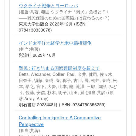
ウクライナ戦争とヨーロッパ
(担当:共著, 範囲:ウクライナ「難民」危機とＥＵ
――難民保護のための国際協力は変わるのか？)
東京大学出版会 2023年12月 (ISBN:
9784130333078)
インド太平洋地経学と米中覇権競争
(担当:共著)
彩流社 2023年10月
難民 : 行き詰まる国際難民制度を超えて
Betts, Alexander, Collier, Paul, 金井, 健司, 佐々木,
日奈子, 須藤, 春樹, 春, 聡子, 古川, 麗, 松井, 春樹, 松
本, 昂之, 宮下, 大夢, 山本, 剛, 滝澤, 三郎, 岡部, みど
り, 佐藤, 安信, 杉木, 明子, 山田, 満 (担当:共訳)
(原
著:Array, Array)
明石書店 2023年8月 (ISBN: 9784750356259)
Controlling Immigration: A Comparative
Perspective
(担当:共著)