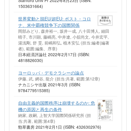
Stanford Univ Pr 2022年8月23日 (ISBN:
1503631664)
世界変動と脱EU/超EU: ポスト・コロ
ナ、米中覇権競争下の国際関係
岡部みどり, 森井裕一, 坂井一成, 八十田博人, 細田
晴子, 市川顕, 藤嶋亮, 中井遼, 小舘尚文, 今井宏平,
湯浅剛, 舒 旻, 前嶋和弘, 植木安弘 (担当:編者(編著
者), 範囲:編集、序章)
日本経済評論社 2022年2月17日 (ISBN:
4818826030)
ヨーロッパ・デモクラシーの論点
伊藤, 武, 網谷, 龍介 (担当:共著, 範囲:第12章)
ナカニシヤ出版 2021年3月 (ISBN:
9784779515385)
自由主義的国際秩序は崩壊するのか: 危
機の原因と再生の条件
納家, 政嗣, 上智大学国際関係研究所 (担
当:共著, 範囲:第4章)
勁草書房 2021年2月1日 (ISBN: 4326302976)