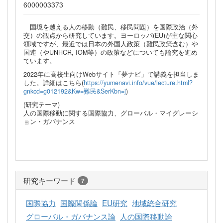
6000003373
国境を越える人の移動（難民、移民問題）を国際政治（外
交）の観点から研究しています。ヨーロッパ(EU)が主な関心
領域ですが、最近では日本の外国人政策（難民政策含む）や
国連（やUNHCR, IOM等）の政策などについても論究を進め
ています。
2022年に高校生向けWebサイト「夢ナビ」で講義を担当しま
した。詳細はこちら(
https://yumenavi.info/vue/lecture.html?
gnkcd=g012192&Kw=難民&SerKbn=j
)
(研究テーマ)
人の国際移動に関する国際協力、グローバル・マイグレーシ
ョン・ガバナンス
研究キーワード
7
国際協力
国際関係論
EU研究
地域統合研究
グローバル・ガバナンス論
人の国際移動論