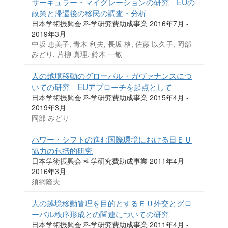
サーキュラー・マイグレーションの研究―EUの
政策と帰還後の移民の調査・分析
日本学術振興会 科学研究費助成事業 2016年7月 -
2019年3月
中坂 恵美子, 青木 利夫, 長坂 格, 佐藤 以久子, 岡部
みどり, 片柳 真理, 鈴木 一敏
人の越境移動のグローバル・ガヴァナンスにつ
いての研究―EUアプローチを起点として
日本学術振興会 科学研究費助成事業 2015年4月 -
2019年3月
岡部 みどり
パワー・シフトの進む国際環境における日ＥＵ
協力の包括的研究
日本学術振興会 科学研究費助成事業 2011年4月 -
2016年3月
須網隆夫
人の越境移動管理を目的とするＥＵ外交とグロ
ーバル秩序形成との関連についての研究
日本学術振興会 科学研究費助成事業 2011年4月 -