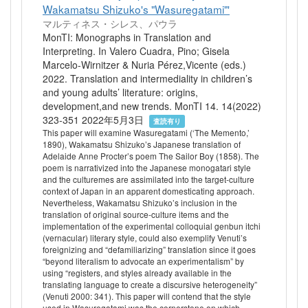
Wakamatsu Shizuko's "Wasuregatami"'
マルティネス・シレス、パウラ
MonTI: Monographs in Translation and
Interpreting. In Valero Cuadra, Pino; Gisela
Marcelo-Wirnitzer & Nuria Pérez,Vicente (eds.)
2022. Translation and intermediality in children’s
and young adults’ literature: origins,
development,and new trends. MonTI 14. 14(2022)
323-351 2022年5月3日
査読有り
This paper will examine Wasuregatami (‘The Memento,’
1890), Wakamatsu Shizuko’s Japanese translation of
Adelaide Anne Procter’s poem The Sailor Boy (1858). The
poem is narrativized into the Japanese monogatari style
and the culturemes are assimilated into the target-culture
context of Japan in an apparent domesticating approach.
Nevertheless, Wakamatsu Shizuko’s inclusion in the
translation of original source-culture items and the
implementation of the experimental colloquial genbun itchi
(vernacular) literary style, could also exemplify Venuti’s
foreignizing and “defamiliarizing” translation since it goes
“beyond literalism to advocate an experimentalism” by
using “registers, and styles already available in the
translating language to create a discursive heterogeneity”
(Venuti 2000: 341). This paper will contend that the style
used in Wasuregatami was the cornerstone on which