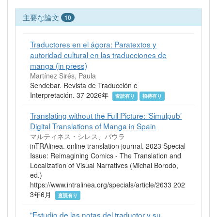
主要な論文
10
Traductores en el ágora: Paratextos y
autoridad cultural en las traducciones de
manga (in press)
Martínez Sirés, Paula
Sendebar. Revista de Traducción e
Interpretación. 37 2026年
査読有り
招待有り
Translating without the Full Picture: ‘Simulpub’
Digital Translations of Manga in Spain
マルティネス・シレス、パウラ
inTRAlinea. online translation journal. 2023 Special
Issue: Reimagining Comics - The Translation and
Localization of Visual Narratives (Michal Borodo,
ed.)
https://www.intralinea.org/specials/article/2633 202
3年6月
査読有り
"Estudio de las notas del traductor y su