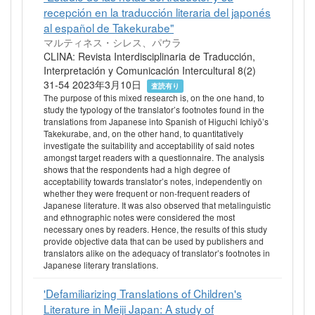
recepción en la traducción literaria del japonés
al español de Takekurabe"
マルティネス・シレス、パウラ
CLINA: Revista Interdisciplinaria de Traducción,
Interpretación y Comunicación Intercultural 8(2)
31-54 2023年3月10日
査読有り
The purpose of this mixed research is, on the one hand, to
study the typology of the translator’s footnotes found in the
translations from Japanese into Spanish of Higuchi Ichiyō’s
Takekurabe, and, on the other hand, to quantitatively
investigate the suitability and acceptability of said notes
amongst target readers with a questionnaire. The analysis
shows that the respondents had a high degree of
acceptability towards translator’s notes, independently on
whether they were frequent or non-frequent readers of
Japanese literature. It was also observed that metalinguistic
and ethnographic notes were considered the most
necessary ones by readers. Hence, the results of this study
provide objective data that can be used by publishers and
translators alike on the adequacy of translator’s footnotes in
Japanese literary translations.
'Defamiliarizing Translations of Children's
Literature in Meiji Japan: A study of