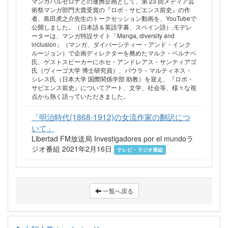
マンガバルセロナとの連携企画として、第 23 回メディア芸
術祭マンガ部門大賞受賞の『ロボ・サピエンス前史』の作
者、島田虎之介先生のトークセッション動画を、YouTubeで
公開しました。（日本語＆英語字幕、スペイン語）,モデレ
ーターは、マンガ特設サイト「Manga, diversity and
inclusion」（マンガ、ダイバーシティー・アンド・インク
ルージョン）で企画ディレクターを務めたマルク・ベルナベ
氏、ゲストスピーカーにホセ・アンドレアス・サンティアゴ
氏（ヴィーゴ大学 博士研究員）、パウラ・マルティネス・
シレス氏（日本大学 国際関係学部 助教）を迎え、『ロボ・
サピエンス前史』についてアート、文学、社会等、様々な視
点から熱く語っていただきました。
「明治時代(1868-1912)の女流作家の翻訳につ
いて」
Libertad FM放送局 Investigadores por el mundoラ
ジオ番組 2021年2月16日
テレビ・ラジオ番組
一覧へ戻る