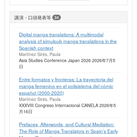
講演・口頭発表等
34
Digital manga translations: A multimodal
analysis of simulpub manga translations in the
Spanish context
Martínez Sirés, Paula
Asia Studies Conference Japan 2026 2026年7月5
日
Entre formatos y fronteras: La trayectoria del
manga femenino en el polisistema del cómic
español (2000-2020)
Martínez Sirés, Paula
XXXVIII Congreso Internacional CANELA 2026年5
月16日
Prefaces, Afterwords, and Cultural Mediation:
The Role of Manga Translators in Spain’s Early