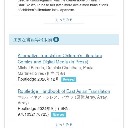
Shizuko would base her later, more acclaimed translations
of children’s literature into Japanese.
もっとみる
主要な書籍等出版物
9
Alternative Translation Children’s Literature,
Comics and Digital Media (In Press)
Michał Borodo, Dominic Cheetham, Paula
Martínez Sirés (担当:共著)
Routledge 2026年12月
Refereed
Routledge Handbook of East Asian Translation
マルティネス・シレス、パウラ
(原著:Array, Array,
Array)
Routledge 2024年9月 (ISBN:
9781032170725)
Refereed
もっとみる