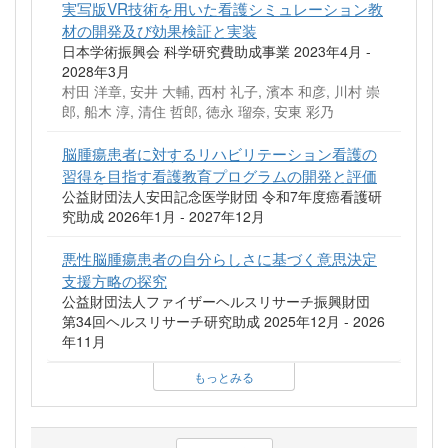
実写版VR技術を用いた看護シミュレーション教
材の開発及び効果検証と実装
日本学術振興会 科学研究費助成事業 2023年4月 -
2028年3月
村田 洋章, 安井 大輔, 西村 礼子, 濱本 和彦, 川村 崇
郎, 船木 淳, 清住 哲郎, 徳永 瑠奈, 安東 彩乃
脳腫瘍患者に対するリハビリテーション看護の
習得を目指す看護教育プログラムの開発と評価
公益財団法人安田記念医学財団 令和7年度癌看護研
究助成 2026年1月 - 2027年12月
悪性脳腫瘍患者の自分らしさに基づく意思決定
支援方略の探究
公益財団法人ファイザーヘルスリサーチ振興財団
第34回ヘルスリサーチ研究助成 2025年12月 - 2026
年11月
もっとみる