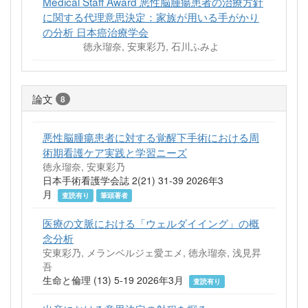
Medical Staff Award 悪性脳腫瘍患者の治療方針
に関する代理意思決定：家族が用いる手がかり
の分析 日本癌治療学会
徳永瑠奈, 安東彩乃, 石川ふみよ
論文
8
悪性脳腫瘍患者に対する覚醒下手術における周
術期看護ケア実践と学習ニーズ
徳永瑠奈, 安東彩乃
日本手術看護学会誌 2(21) 31-39 2026年3
月
査読有り
筆頭著者
医療の文脈における「ウェルダイイング」の概
念分析
安東彩乃, メランベルジェ愛エメ, 徳永瑠奈, 浅見昇
吾
生命と倫理 (13) 5-19 2026年3月
査読有り