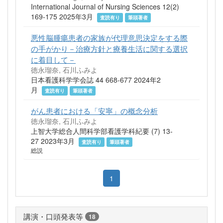
International Journal of Nursing Sciences 12(2)
169-175 2025年3月
査読有り
筆頭著者
悪性脳腫瘍患者の家族が代理意思決定をする際
の手がかり－治療方針と療養生活に関する選択
に着目して－
徳永瑠奈, 石川ふみよ
日本看護科学学会誌 44 668-677 2024年2
月
査読有り
筆頭著者
がん患者における「安寧」の概念分析
徳永瑠奈, 石川ふみよ
上智大学総合人間科学部看護学科紀要 (7) 13-
27 2023年3月
査読有り
筆頭著者
総説
1
講演・口頭発表等
18