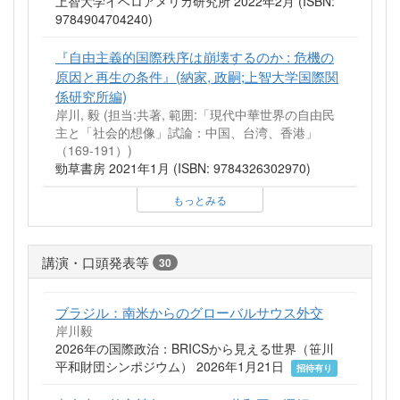
上智大学イベロアメリカ研究所 2022年2月 (ISBN:
9784904704240)
『自由主義的国際秩序は崩壊するのか : 危機の
原因と再生の条件』(納家, 政嗣;上智大学国際関
係研究所編)
岸川, 毅 (担当:共著, 範囲:「現代中華世界の自由民
主と「社会的想像」試論：中国、台湾、香港」
（169-191）)
勁草書房 2021年1月 (ISBN: 9784326302970)
もっとみる
講演・口頭発表等
30
ブラジル：南米からのグローバルサウス外交
岸川毅
2026年の国際政治：BRICSから見える世界（笹川
平和財団シンポジウム） 2026年1月21日
招待有り