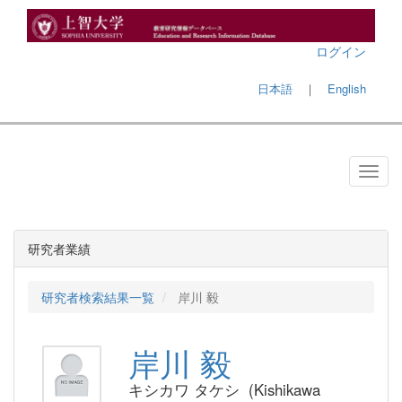
ログイン
日本語
｜
English
研究者業績
研究者検索結果一覧
岸川 毅
岸川 毅
キシカワ タケシ (Kishikawa