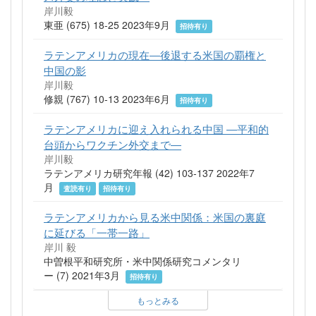
岸川毅
東亜 (675) 18-25 2023年9月
招待有り
ラテンアメリカの現在―後退する米国の覇権と
中国の影
岸川毅
修親 (767) 10-13 2023年6月
招待有り
ラテンアメリカに迎え入れられる中国 ―平和的
台頭からワクチン外交まで―
岸川毅
ラテンアメリカ研究年報 (42) 103-137 2022年7
月
査読有り
招待有り
ラテンアメリカから見る米中関係：米国の裏庭
に延びる「一帯一路」
岸川 毅
中曽根平和研究所・米中関係研究コメンタリ
ー (7) 2021年3月
招待有り
もっとみる