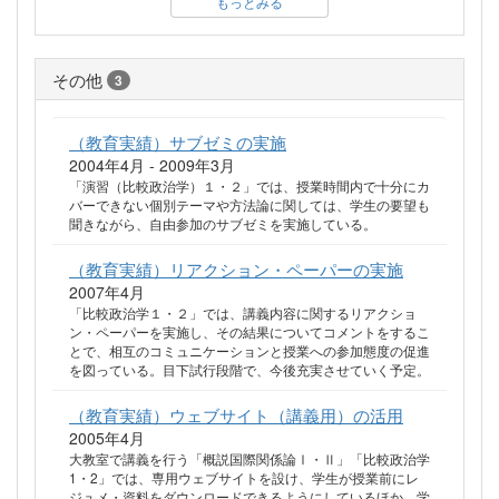
もっとみる
その他
3
（教育実績）サブゼミの実施
2004年4月 - 2009年3月
「演習（比較政治学）１・２」では、授業時間内で十分にカ
バーできない個別テーマや方法論に関しては、学生の要望も
聞きながら、自由参加のサブゼミを実施している。
（教育実績）リアクション・ペーパーの実施
2007年4月
「比較政治学１・２」では、講義内容に関するリアクショ
ン・ペーパーを実施し、その結果についてコメントをするこ
とで、相互のコミュニケーションと授業への参加態度の促進
を図っている。目下試行段階で、今後充実させていく予定。
（教育実績）ウェブサイト（講義用）の活用
2005年4月
大教室で講義を行う「概説国際関係論Ⅰ・Ⅱ」「比較政治学
1・2」では、専用ウェブサイトを設け、学生が授業前にレ
ジュメ・資料をダウンロードできるようにしているほか、学