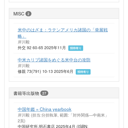
MISC
2
米中のはざま：ラテンアメリカ諸国の「発展戦
略」
岸川毅
外交 92 60-65 2025年11月
招待有り
中米カリブ諸国をめぐる米中台の攻防
岸川毅
修親 73(791) 10-13 2025年6月
招待有り
書籍等出版物
27
中国年鑑 = China yearbook
岸川毅 (担当:分担執筆, 範囲:「対外関係―中南米」
2頁)
中国研究所,明石書店 2025年4月 (ISBN: