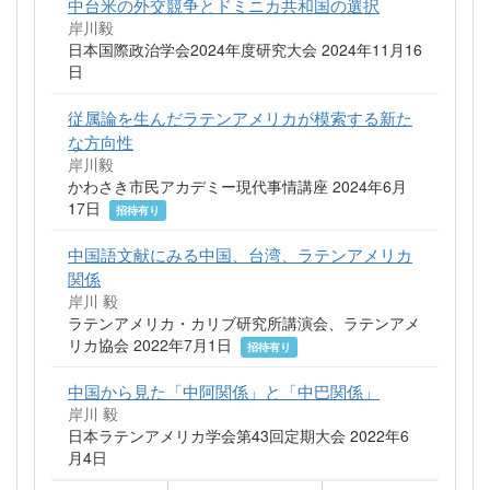
中台米の外交競争とドミニカ共和国の選択
岸川毅
日本国際政治学会2024年度研究大会 2024年11月16
日
従属論を生んだラテンアメリカが模索する新た
な方向性
岸川毅
かわさき市民アカデミー現代事情講座 2024年6月
17日
招待有り
中国語文献にみる中国、台湾、ラテンアメリカ
関係
岸川 毅
ラテンアメリカ・カリブ研究所講演会、ラテンアメ
リカ協会 2022年7月1日
招待有り
中国から見た「中阿関係」と「中巴関係」
岸川 毅
日本ラテンアメリカ学会第43回定期大会 2022年6
月4日