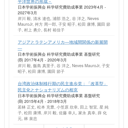
平洋世界の形成－
日本学術振興会 科学研究費助成事業 2023年4月 -
2027年3月
岸川 毅, 清水 達也, 浦部 浩之, 谷 洋之, Neves
MauroJr, 舛方 周一郎, 子安 昭子, 松田 康博, 園田 節
子, 村上 勇介, 長村 裕佳子
アジアとラテンアメリカ―地域間関係の新展開
―
日本学術振興会 科学研究費助成事業 基盤研究
(B) 2017年4月 - 2020年3月
岸川 毅, 飯島 真里子, 谷 洋之, Neves MauroJr, 子安
昭子, 松田 康博, 園田 節子
台湾政治体制移行期の民主進歩党：「改革型」
民主化とナショナリズムの相克
日本学術振興会 科学研究費助成事業 基盤研究
(B) 2015年4月 - 2018年3月
若林 正丈, 松本 充豊, 小笠原 欣幸, 田上 智宜, 星 純
子, 松田 康博, 岸川 毅, 佐藤 幸人, 家永 真幸, 薛 化
元, 林 泉忠