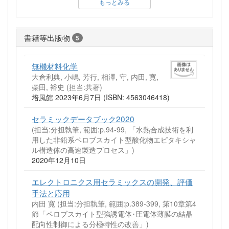
もっとみる
書籍等出版物
5
無機材料化学
大倉利典, 小嶋, 芳行, 相澤, 守, 内田, 寛,
柴田, 裕史 (担当:共著)
培風館 2023年6月7日 (ISBN: 4563046418)
セラミックデータブック2020
(担当:分担執筆, 範囲:p.94-99, 「水熱合成技術を利
用した非鉛系ペロブスカイト型酸化物エピタキシャ
ル構造体の高速製造プロセス」)
2020年12月10日
エレクトロニクス用セラミックスの開発、評価
手法と応用
内田 寛 (担当:分担執筆, 範囲:p.389-399, 第10章第4
節「ペロブスカイト型強誘電体･圧電体薄膜の結晶
配向性制御による分極特性の改善」)