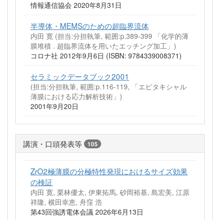
情報通信協会 2020年8月31日
半導体・MEMSのための超臨界流体
内田 寛 (担当:分担執筆, 範囲:p.389-399 「化学的薄
膜堆積 . 超臨界流体を用いたエッチング加工」)
コロナ社 2012年9月6日 (ISBN: 9784339008371)
セラミックデータブック2001
(担当:分担執筆, 範囲:p.116-119, 「エピタキシャル
薄膜における応力解析技術」)
2001年9月20日
講演・口頭発表等
105
ZrO2極薄膜の分極特性発現におけるサイズ効果
の検証
内田 寛, 栗林優太, 伊東拓馬, 砂岡裕基, 島宏美, 江原
祥隆, 横田幸恵, 舟窪 浩
第43回強誘電体会議 2026年6月13日