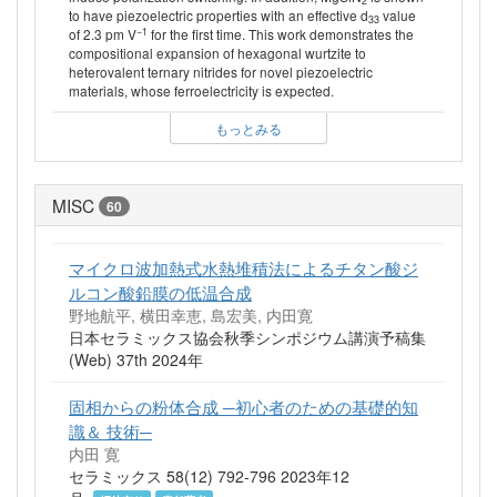
2
to have piezoelectric properties with an effective d
value
33
−1
of 2.3 pm V
for the first time. This work demonstrates the
compositional expansion of hexagonal wurtzite to
heterovalent ternary nitrides for novel piezoelectric
materials, whose ferroelectricity is expected.
もっとみる
MISC
60
マイクロ波加熱式水熱堆積法によるチタン酸ジ
ルコン酸鉛膜の低温合成
野地航平, 横田幸恵, 島宏美, 内田寛
日本セラミックス協会秋季シンポジウム講演予稿集
(Web) 37th 2024年
固相からの粉体合成 ─初心者のための基礎的知
識＆ 技術─
内田 寛
セラミックス 58(12) 792-796 2023年12