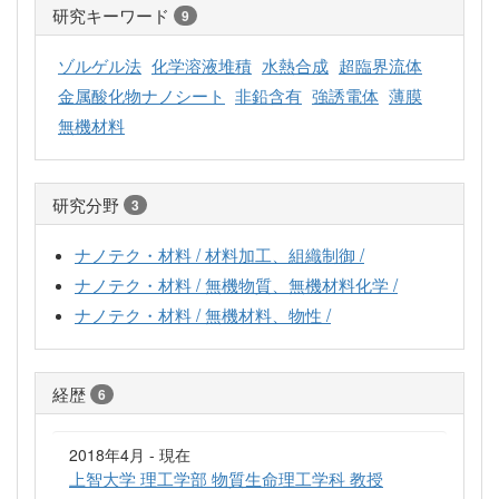
研究キーワード
9
ゾルゲル法
化学溶液堆積
水熱合成
超臨界流体
金属酸化物ナノシート
非鉛含有
強誘電体
薄膜
無機材料
研究分野
3
ナノテク・材料 / 材料加工、組織制御 /
ナノテク・材料 / 無機物質、無機材料化学 /
ナノテク・材料 / 無機材料、物性 /
経歴
6
2018年4月 - 現在
上智大学 理工学部 物質生命理工学科 教授