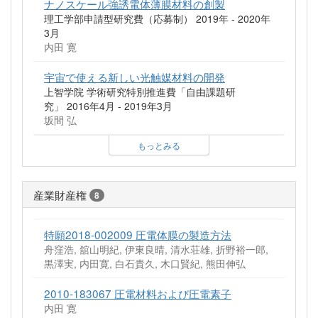
ナノスケール強誘電体薄膜材料の創製
理工学部申請型研究費（応募制） 2019年 - 2020年
3月
内田 寛
宇宙で使える新しい光触媒材料の開発
上智学院 学術研究特別推進費「自由課題研
究」 2016年4月 - 2019年3月
坂間 弘
もっとみる
産業財産権
8
特願2018-002009 圧電体膜の製造方法
舟窪浩, 舘山明紀, 伊東良晴, 清水荘雄, 折野裕一郎,
黒澤実, 内田寛, 白石貴久, 木口賢紀, 熊田伸弘
2010-183067 圧電材料および圧電素子
内田 寛