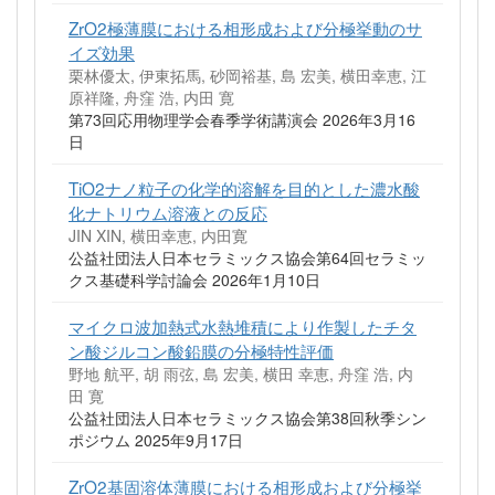
ZrO2極薄膜における相形成および分極挙動のサ
イズ効果
栗林優太, 伊東拓馬, 砂岡裕基, 島 宏美, 横田幸恵, 江
原祥隆, 舟窪 浩, 内田 寛
第73回応用物理学会春季学術講演会 2026年3月16
日
TiO2ナノ粒子の化学的溶解を目的とした濃水酸
化ナトリウム溶液との反応
JIN XIN, 横田幸恵, 内田寛
公益社団法人日本セラミックス協会第64回セラミッ
クス基礎科学討論会 2026年1月10日
マイクロ波加熱式水熱堆積により作製したチタ
ン酸ジルコン酸鉛膜の分極特性評価
野地 航平, 胡 雨弦, 島 宏美, 横田 幸恵, 舟窪 浩, 内
田 寛
公益社団法人日本セラミックス協会第38回秋季シン
ポジウム 2025年9月17日
ZrO2基固溶体薄膜における相形成および分極挙