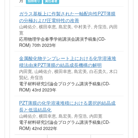
月
招待有り
責任著者
ガラス基板上に作製された一軸配向性PZT薄膜
の分極および圧電特性の改善
山崎佑介, 横田幸恵, 島宏美, 中村美子, 舟窪浩, 内田
寛
応用物理学会春季学術講演会講演予稿集(CD-
ROM) 70th 2023年
金属酸化物テンプレート上における化学溶液堆
積法由来PZT薄膜の結晶成長機構の解明
内田寛, 山崎佑介, 横田幸恵, 島宏美, 白石貴久, 木口
賢紀, 舟窪浩
電子材料研究討論会プログラム講演予稿集(CD-
ROM) 43rd 2023年
PZT薄膜の化学溶液堆積における選択的結晶成
長と低温結晶化
山崎佑介, 横田幸恵, 島宏美, 舟窪浩, 内田寛
電子材料研究討論会プログラム講演予稿集(CD-
ROM) 42nd 2022年