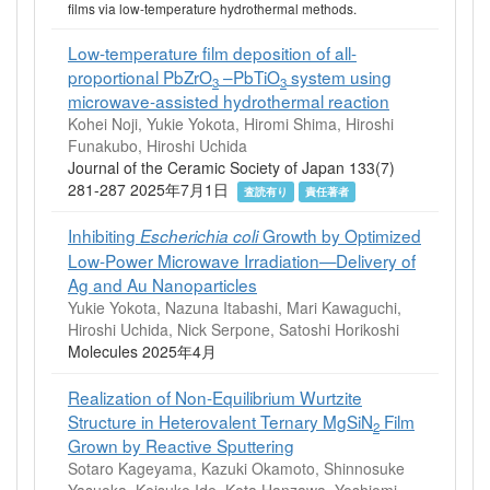
films via low-temperature hydrothermal methods.
Low-temperature film deposition of all-
proportional PbZrO
–PbTiO
system using
3
3
microwave-assisted hydrothermal reaction
Kohei Noji, Yukie Yokota, Hiromi Shima, Hiroshi
Funakubo, Hiroshi Uchida
Journal of the Ceramic Society of Japan 133(7)
281-287 2025年7月1日
査読有り
責任著者
Inhibiting
Growth by Optimized
Escherichia coli
Low-Power Microwave Irradiation—Delivery of
Ag and Au Nanoparticles
Yukie Yokota, Nazuna Itabashi, Mari Kawaguchi,
Hiroshi Uchida, Nick Serpone, Satoshi Horikoshi
Molecules 2025年4月
Realization of Non‐Equilibrium Wurtzite
Structure in Heterovalent Ternary MgSiN
Film
2
Grown by Reactive Sputtering
Sotaro Kageyama, Kazuki Okamoto, Shinnosuke