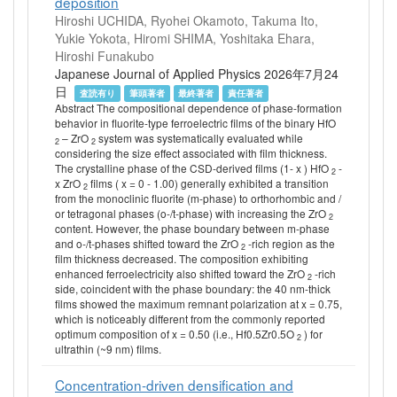
deposition
Hiroshi UCHIDA, Ryohei Okamoto, Takuma Ito,
Yukie Yokota, Hiromi SHIMA, Yoshitaka Ehara,
Hiroshi Funakubo
Japanese Journal of Applied Physics 2026年7月24
日
査読有り
筆頭著者
最終著者
責任著者
Abstract The compositional dependence of phase-formation
behavior in fluorite-type ferroelectric films of the binary HfO
– ZrO
system was systematically evaluated while
2
2
considering the size effect associated with film thickness.
The crystalline phase of the CSD-derived films (1- x ) HfO
-
2
x ZrO
films ( x = 0 - 1.00) generally exhibited a transition
2
from the monoclinic fluorite (m-phase) to orthorhombic and /
or tetragonal phases (o-/t-phase) with increasing the ZrO
2
content. However, the phase boundary between m-phase
and o-/t-phases shifted toward the ZrO
-rich region as the
2
film thickness decreased. The composition exhibiting
enhanced ferroelectricity also shifted toward the ZrO
-rich
2
side, coincident with the phase boundary: the 40 nm-thick
films showed the maximum remnant polarization at x = 0.75,
which is noticeably different from the commonly reported
optimum composition of x = 0.50 (i.e., Hf0.5Zr0.5O
) for
2
ultrathin (~9 nm) films.
Concentration-driven densification and