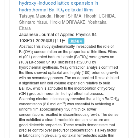
hydroxyl-induced lattice expansion in
hydrothermal BaTiO
epitaxial films
3
Tatsuya Masuda, Hiromi SHIMA, Hiroshi UCHIDA,
Shintaro Yasui, Hiroki MORIWAKE, Yoshitaka
Ehara
Japanese Journal of Applied Physics 64
10SP01 2025年9月11日
査読有り
Abstract This study systematically investigated the role of
Ba(OH)
concentration on the properties of thin films. Films
2
of (001)-oriented barium titanate (BaTiO
) were grown on
3
(100) La-doped SrTiO
substrates at 200°C by
3
hydrothermal synthesis. X-ray diffraction analysis confirmed
the films showed epitaxial and highly (100)-oriented growth
with no secondary phases. The as-deposited films exhibited
a significant unit cell volume expansion relative to bulk
BaTiO
, which is attributed to the incorporation of hydroxyl
3
-
(OH
) groups inherent in the hydrothermal process.
Scanning electron microscopy revealed that a high Ba(OH)
2
⁻3
concentration (2.0 mol dm
) was essential to achieving a
uniform film approximately 150 nm thick, lower
concentrations resulted in discontinuous growth. The dense
film exhibited a clear ferroelectric domain structure and
good dielectric properties. These results demonstrate that
precise control over precursor concentration is a key factor
in fabricating high-quality epitaxial ferroelectric oxide thin