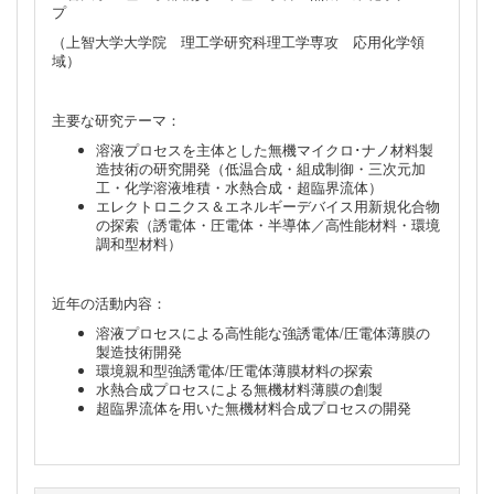
プ
（上智大学大学院 理工学研究科理工学専攻 応用化学領
域）
主要な研究テーマ：
溶液プロセスを主体とした無機マイクロ･ナノ材料製
造技術の研究開発（低温合成・組成制御・三次元加
工・化学溶液堆積・水熱合成・超臨界流体）
エレクトロニクス＆エネルギーデバイス用新規化合物
の探索（誘電体・圧電体・半導体／高性能材料・環境
調和型材料）
近年の活動内容：
溶液プロセスによる高性能な強誘電体/圧電体薄膜の
製造技術開発
環境親和型強誘電体/圧電体薄膜材料の探索
水熱合成プロセスによる無機材料薄膜の創製
超臨界流体を用いた無機材料合成プロセスの開発