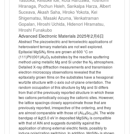
Yasuoka, Keisuke Ide, Kota Hanzawa, Yoshiomi
Hiranaga, Pochun Hsieh, Sankalpa Harza, Albert
Suceava, Akash Saha, Hiroko Yokota, Kei
Shigematsu, Masaki Azuma, Venkatraman
Gopalan, Hiroshi Uchida, Hidenori Hiramatsu,
Hiroshi Funakubo
Advanced Electronic Materials 2025年2月6日
Abstract The piezoelectric and ferroelectric applications of
heterovalent ternary materials are not well explored.
Epitaxial MgSiN
films are grown at 600 °C on
2
(111)Pt//(001)Al
O
substrates by the reactive sputtering
2
3
method using metallic Mg and Si under the N
atmosphere.
2
Detailed X‐ray diffraction measurements and transmission
electron microscopy observations revealed that the
epitaxially grown films on the substrates have a hexagonal
wurtzite structure with c‐axis out‐of‐plane orientation. The
random occupation of this structure by Mg and Si differs
from that of the previously reported structure in which these
two cations periodically occupy the cationic sites. However,
the lattice spacings closely approximate those that are
previously reported, irrespective of the ordering, and they
are almost comparable with those of (Al
Sc
)N. The wide
0.8
0.2
bandgap of &gt;5.0 eV in deposited MgSiN
is compatible
2
with that of AlN and suggests durability against the
application of strong external electric fields, possibly to
induce polarization switching. In addition, MgSiN
is shown