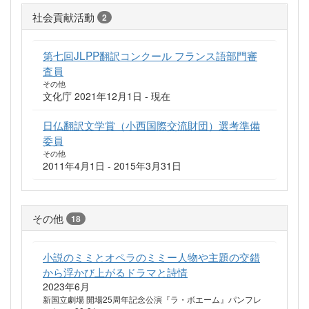
社会貢献活動
2
第七回JLPP翻訳コンクール フランス語部門審
査員
その他
文化庁 2021年12月1日 - 現在
日仏翻訳文学賞（小西国際交流財団）選考準備
委員
その他
2011年4月1日 - 2015年3月31日
その他
18
小説のミミとオペラのミミー人物や主題の交錯
から浮かび上がるドラマと詩情
2023年6月
新国立劇場 開場25周年記念公演『ラ・ボエーム』パンフレ