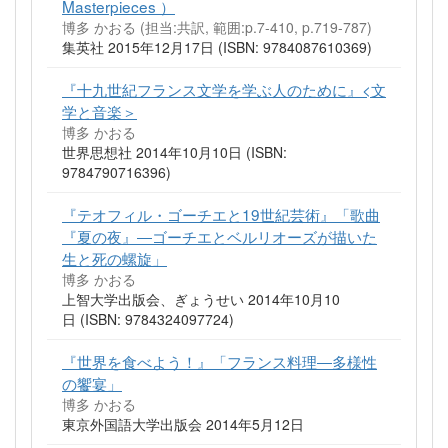
Masterpieces ）
博多 かおる (担当:共訳, 範囲:p.7-410, p.719-787)
集英社 2015年12月17日 (ISBN: 9784087610369)
『十九世紀フランス文学を学ぶ人のために』<文
学と音楽＞
博多 かおる
世界思想社 2014年10月10日 (ISBN:
9784790716396)
『テオフィル・ゴーチエと19世紀芸術』「歌曲
『夏の夜』―ゴーチエとベルリオーズが描いた
生と死の螺旋」
博多 かおる
上智大学出版会、ぎょうせい 2014年10月10
日 (ISBN: 9784324097724)
『世界を食べよう！』「フランス料理―多様性
の饗宴」
博多 かおる
東京外国語大学出版会 2014年5月12日