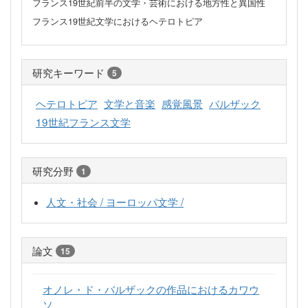
フランス19世紀前半の文学・芸術における地方性と異国性
フランス19世紀文学におけるヘテロトピア
研究キーワード
5
ヘテロトピア
文学と音楽
感覚風景
バルザック
19世紀フランス文学
研究分野
1
人文・社会 / ヨーロッパ文学 /
論文
15
オノレ・ド・バルザックの作品におけるカワウ
ソ