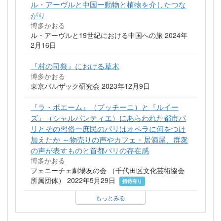
ル・アーヴルと中国ー動物と植物を介したつな
がり
博多かおる
ル・アーヴルと19世紀における中国への旅 2024年
2月16日
『村の司祭』における草木
博多かおる
東京バルザック研究会 2023年12月9日
『ラ・ボエーム』（プッチーニ）と『ルイー
ズ』（シャルパンティエ）にあらわれた都市パ
リとその習俗ー庶民のパリはオペラに何をつけ
加えたか ～物売りの声やカフェ・居酒屋、群衆
の声が表すものと首都パリの存在感
博多かおる
フェニーチェ劇場友の会 （千代田区文化芸術協会
所属団体） 2022年5月29日
招待有り
もっとみる