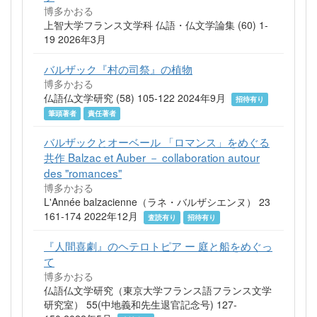
博多かおる
上智大学フランス文学科 仏語・仏文学論集 (60) 1-
19 2026年3月
バルザック『村の司祭』の植物
博多かおる
仏語仏文学研究 (58) 105-122 2024年9月
招待有り
筆頭著者
責任著者
バルザックとオーベール 「ロマンス」をめぐる
共作 Balzac et Auber － collaboration autour
des "romances"
博多かおる
L'Année balzacienne（ラネ・バルザシエンヌ） 23
161-174 2022年12月
査読有り
招待有り
『人間喜劇』のヘテロトピア ー 庭と船をめぐっ
て
博多かおる
仏語仏文学研究（東京大学フランス語フランス文学
研究室） 55(中地義和先生退官記念号) 127-