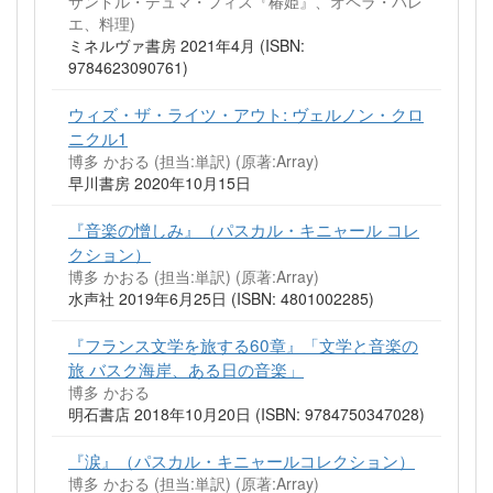
サンドル・デュマ・フィス『椿姫』、オペラ・バレ
エ、料理)
ミネルヴァ書房 2021年4月 (ISBN:
9784623090761)
ウィズ・ザ・ライツ・アウト: ヴェルノン・クロ
ニクル1
博多 かおる (担当:単訳)
(原著:Array)
早川書房 2020年10月15日
『音楽の憎しみ』（パスカル・キニャール コレ
クション）
博多 かおる (担当:単訳)
(原著:Array)
水声社 2019年6月25日 (ISBN: 4801002285)
『フランス文学を旅する60章』「文学と音楽の
旅 バスク海岸、ある日の音楽」
博多 かおる
明石書店 2018年10月20日 (ISBN: 9784750347028)
『涙』（パスカル・キニャールコレクション）
博多 かおる (担当:単訳)
(原著:Array)