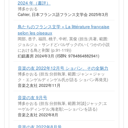
2024 年（書評）
博多かおる
Cahier, 日本フランス語フランス文学会 2025年3月
鳥たちのフランス文学 = La littérature française
selon les oiseaux
岡部, 杏子, 福田, 桃子, 中村, 英俊 (担当:共著, 範囲:
ジョルジュ・サンドどバルザックのいくつかの小説
における鳥と剥製 (p.91-119))
幻戯書房 2024年3月 (ISBN: 9784864882941)
音楽の友 2022年12月号 ショパン、その全魅力
博多かおる (担当:分担執筆, 範囲:ジャン＝ジャッ
ク・エンゲルディンゲル氏が語る ショパン再発見)
音楽之友社 2022年11月
音楽の友 9月号
博多かおる (担当:分担執筆, 範囲:対談]ジャック;エ
ーゲルディンゲル;海老彰;―ショパンを語る)
音楽之友社 2022年8月
音楽の友 2022年8月号