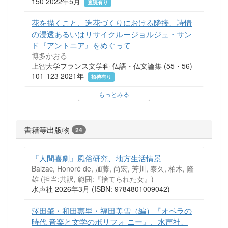
150 2022年5月
査読有り
花を描くこと、造花づくりにおける隣接、詩情
の浸透あるいはリサイクルージョルジュ・サン
ド『アントニア』をめぐって
博多かおる
上智大学フランス文学科 仏語・仏文論集 (55・56)
101-123 2021年
招待有り
もっとみる
書籍等出版物
24
『人間喜劇』風俗研究、地方生活情景
Balzac, Honoré de, 加藤, 尚宏, 芳川, 泰久, 柏木, 隆
雄 (担当:共訳, 範囲:『捨てられた女』)
水声社 2026年3月 (ISBN: 9784801009042)
澤田肇・和田惠里・福田美雪（編）『オペラの
時代 音楽と文学のポリフォ ニー』、水声社、