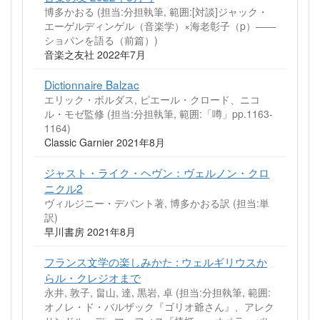
博多かおる (担当:分担執筆, 範囲:[対談]ジャック・
エーゲルディンゲル（音楽学）×海老彰子（p）――
ショパンを語る（前篇）)
音楽之友社 2022年7月
Dictionnaire Balzac
エリック・ボルダス, ピエール・クロード、ニコ
ル・モゼ監修 (担当:分担執筆, 範囲:「噂」pp.1163-
1164)
Classic Garnier 2021年8月
ジャスト・ライク・ヘヴン：ヴェルノン・クロ
ニクル2
ヴィルジニー・デパント著, 博多かおる訳 (担当:単
訳)
早川書房 2021年8月
フランス文学の楽しみかた : ウェルギリウスか
らル・クレジオまで
永井, 敦子, 畠山, 達, 黒岩, 卓 (担当:分担執筆, 範囲:
オノレ・ド・バルザック『ゴリオ爺さん』、アレク