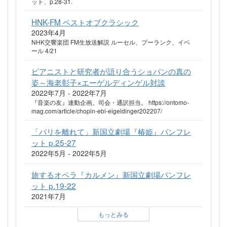
ット、p.28-31.
HNK-FM ベストオブクラシック
2023年4月
NHK交響楽団 FM生放送解説 ルーセル、プーランク、イベ
ール 4/21
ピアニストと研究者が語り合うショパンの真の
姿～海老彰子×エーゲルディンゲル対談
2022年7月 - 2022年7月
『音楽の友』連動企画。司会・通訳担当。 https://ontomo-
mag.com/article/chopin-ebi-eigeldinger202207/
「パリを離れて」新国立劇場『椿姫』パンフレ
ット p.25-27
2022年5月 - 2022年5月
旅するオペラ『カルメン』新国立劇場パンフレ
ット p.19-22
2021年7月
もっとみる