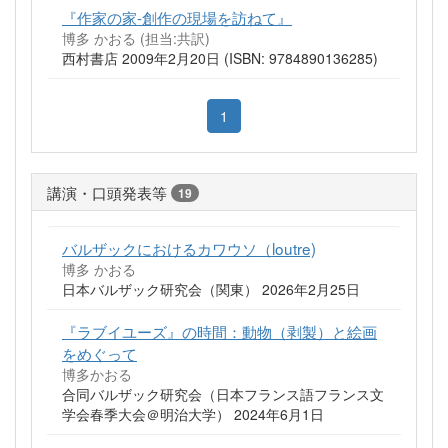
『作家の家-創作の現場を訪ねて』
博多 かおる (担当:共訳)
西村書店 2009年2月20日 (ISBN: 9784890136285)
1
講演・口頭発表等
19
バルザックにおけるカワウソ（loutre)
博多 かおる
日本バルザック研究会（関東） 2026年2月25日
『ラブイユーズ』の時間：動物（剥製）と絵画
をめぐって
博多かおる
合同バルザック研究会（日本フランス語フランス文
学会春季大会＠明治大学） 2024年6月1日