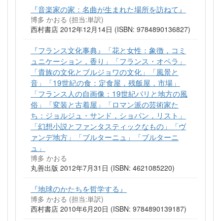
『音楽家の家：名曲が生まれた場所を訪ねて』
博多 かおる (担当:単訳)
西村書店 2012年12月14日 (ISBN: 9784890136827)
『フランス文化事典』「花と女性：象徴，コミ
ュニケーション，香り」「フランス・オペラ」
「貴族の文化とブルジョワの文化」「風景と
音」「19世紀の食：定食屋，残飯屋，市場」
「フランス人の自画像：19世紀パリと地方の風
俗」「変装と古着屋」「ロマン派の芸術家た
ち：ジョルジュ・サンド，ショパン，リスト」
「幻想小説とファンタスティックなもの」「ヴ
ァンデ地方」「ブルターニュ」「ブルターニ
ュ」
博多 かおる
丸善出版 2012年7月31日 (ISBN: 4621085220)
『地球のかたちを哲学する』
博多 かおる (担当:単訳)
西村書店 2010年6月20日 (ISBN: 9784890139187)