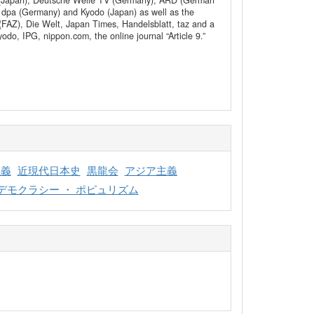
HK (Japan), Deutsche Welle TV (Germany), ARD (German
dpa (Germany) and Kyodo (Japan) as well as the
FAZ), Die Welt, Japan Times, Handelsblatt, taz and a
do, IPG, nippon.com, the online journal “Article 9.”
主義
近現代日本史
黒龍会
アジア主義
デモクラシー ・ ポピュリズム