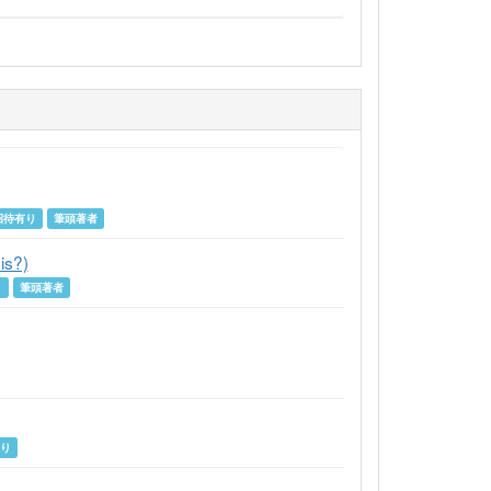
招待有り
筆頭著者
is?)
り
筆頭著者
有り