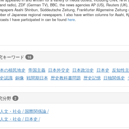
ave appeared in and written for a variety of media outlets, including CNN, N
and radio), ZDF (German TV), BBC, the news agencies AP (US), Reuters (UK), 
spapers Asahi Shinbun, Süddeutsche Zeitung, Frankfurter Allgemeine Zeitung (
ber of Japanese regional newspapers. I also have written columns for Asahi, Kyo
casts I have participated in can be found
here
.
究キーワード
16
本の植民地史
帝国主義
日本外交史
日本政治史
日本史
反知性
史認識
銅像
戦間期日本
歴史教科書問題
歴史記憶
日独関係史
究分野
2
人文・社会 / 国際関係論 /
人文・社会 / 日本史 /