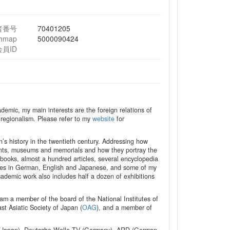
者番号
70401205
chmap
5000090424
会員ID
demic, my main interests are the foreign relations of
 regionalism. Please refer to my
website
for
an’s history in the twentieth century. Addressing how
ments, museums and memorials and how they portray the
y books, almost a hundred articles, several encyclopedia
cles in German, English and Japanese, and some of my
ademic work also includes half a dozen of exhibitions
 am a member of the board of the National Institutes of
st Asiatic Society of Japan (
OAG
), and a member of