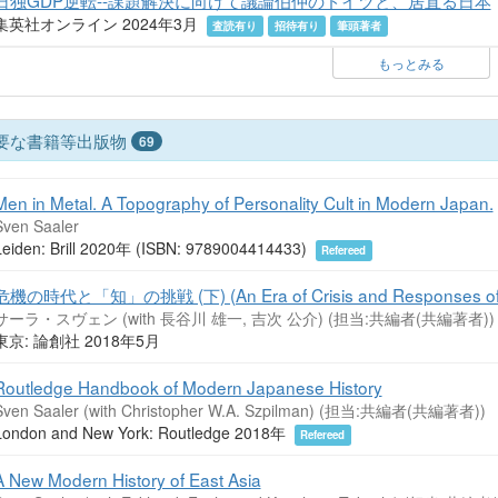
集英社オンライン 2024年3月
査読有り
招待有り
筆頭著者
もっとみる
要な書籍等出版物
69
Men in Metal. A Topography of Personality Cult in Modern Japan.
Sven Saaler
Leiden: Brill 2020年 (ISBN: 9789004414433)
Refereed
危機の時代と「知」の挑戦 (下) (An Era of Crisis and Responses of In
サーラ・スヴェン (with 長谷川 雄一, 吉次 公介) (担当:共編者(共編著者))
東京: 論創社 2018年5月
Routledge Handbook of Modern Japanese History
Sven Saaler (with Christopher W.A. Szpilman) (担当:共編者(共編著者))
London and New York: Routledge 2018年
Refereed
A New Modern History of East Asia