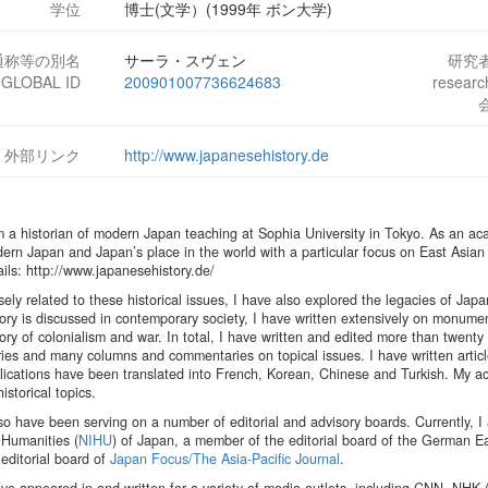
学位
博士(文学）(1999年 ボン大学)
通称等の別名
サーラ・スヴェン
研究
-GLOBAL ID
200901007736624683
resear
外部リンク
http://www.japanesehistory.de
m a historian of modern Japan teaching at Sophia University in Tokyo. As an aca
ern Japan and Japan’s place in the world with a particular focus on East Asian
ails: http://www.japanesehistory.de/
sely related to these historical issues, I have also explored the legacies of Jap
tory is discussed in contemporary society, I have written extensively on monu
tory of colonialism and war. In total, I have written and edited more than twent
ries and many columns and commentaries on topical issues. I have written arti
lications have been translated into French, Korean, Chinese and Turkish. My ac
istorical topics.
lso have been serving on a number of editorial and advisory boards. Currently, I
 Humanities (
NIHU
) of Japan, a member of the editorial board of the German Ea
 editorial board of
Japan Focus/The Asia-Pacific Journal
.