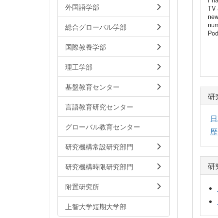
I h
外国語学部
TV 
new
num
総合グローバル学部
Pod
国際教養学部
理工学部
基盤教育センター
研
言語教育研究センター
日
グローバル教育センター
歴
研究機構常設研究部門
研
研究機構時限研究部門
附置研究所
上智大学短期大学部