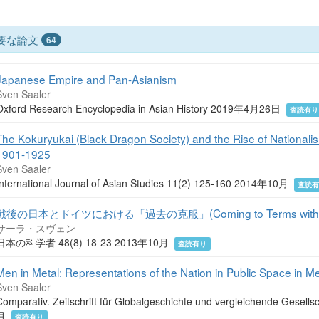
要な論文
64
Japanese Empire and Pan-Asianism
Sven Saaler
Oxford Research Encyclopedia in Asian History 2019年4月26日
査読有り
The Kokuryukai (Black Dragon Society) and the Rise of Nationalis
1901-1925
Sven Saaler
International Journal of Asian Studies 11(2) 125-160 2014年10月
査読
戦後の日本とドイツにおける「過去の克服」(Coming to Terms with the Pa
サーラ・スヴェン
日本の科学者 48(8) 18-23 2013年10月
査読有り
Men in Metal: Representations of the Nation in Public Space in M
Sven Saaler
Comparativ. Zeitschrift für Globalgeschichte und vergleichende Gesel
月
査読有り