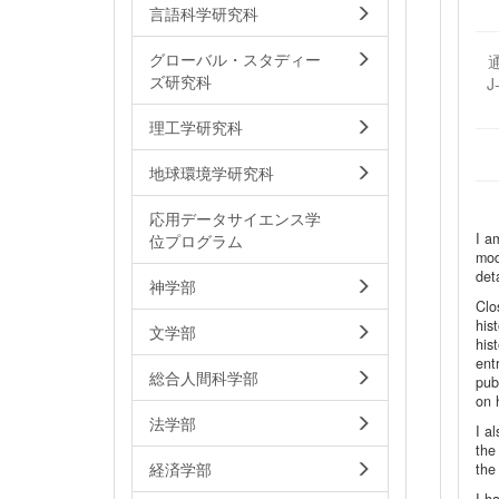
言語科学研究科
グローバル・スタディー
ズ研究科
J
理工学研究科
地球環境学研究科
応用データサイエンス学
I a
位プログラム
mod
det
神学部
Clo
his
文学部
his
ent
総合人間科学部
pub
on h
法学部
I a
the
経済学部
the