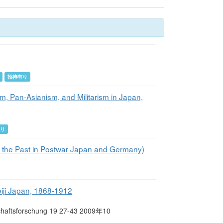
招待有り
m, Pan-Asianism, and Militarism in Japan,
有り
st in Postwar Japan and Germany)
eiji Japan, 1868-1912
lschaftsforschung 19 27-43 2009年10