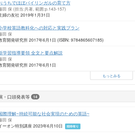
おうちでほぼバイリンガルの育て方
藤田 保 (担当:共著, 範囲:p.143-157)
主婦の友社 2019年1月31日
小学校英語教科化への対応と実践プラン
藤田 保
教育開発研究所 2017年6月1日 (ISBN: 9784865607185)
新学習指導要領 全文と要点解説
藤田 保
教育開発研究所 2017年6月1日
もっとみる
演・口頭発表等
14
国際理解~持続可能な社会実現のための英語~
藤田 保
イーオン特別講座 2023年6月10日
招待有り