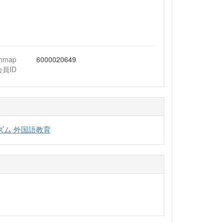
chmap
6000020649
会員ID
ズム 外国語教育