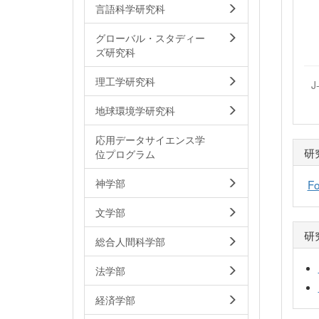
言語科学研究科
グローバル・スタディー
ズ研究科
理工学研究科
J
地球環境学研究科
応用データサイエンス学
研
位プログラム
神学部
Fo
文学部
研
総合人間科学部
法学部
経済学部