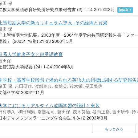
藤田 保
立教大学英語教育研究所研究成果報告書 (2) 1-14 2010年3月
招待有り
上智短期大学の新カリキュラム導入--その経緯と背景
藤田 保
『上智短期大学紀要』2003年度一2004年度学内共同研究報告書「フ
意義」 (2005年特別) 21-33 2006年5月
日系人労働者子女と継承語教育
藤田保
上智短期大学紀要 (24) 1-24 2004年3月
中学校・高等学校段階で求められる英語力の指標に関する研究報告書
藤田 保, 吉田研作, 渡部良典, 森博英, 鈴木栄, 長田美佐
文部科学省 2003年11月
大学におけるリアルタイム遠隔学習の設計と実装
田村恭久, 和田利男, 常盤祐司, 藤田保, 茂木良治, 谷内正裕, 吉田研作, 
日本ディスタンスラーニング学会会誌 4 3-12 2003年3月
もっとみる