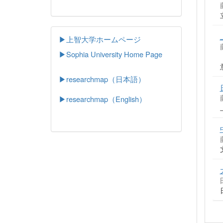
▶上智大学ホームページ
▶
Sophia University Home Page
▶researchmap（日本語）
▶researchmap（English）