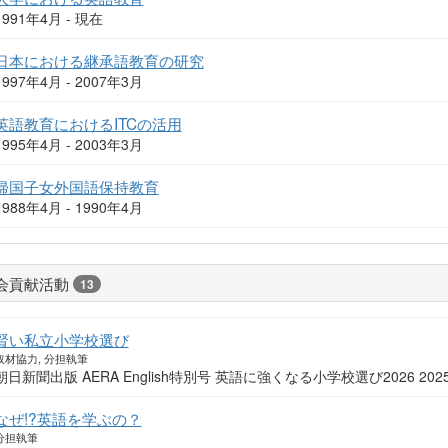
1991年4月 - 現在
日本における継承語教育の研究
1997年4月 - 2007年3月
英語教育におけるITCの活用
1995年4月 - 2003年3月
帰国子女外国語保持教育
1988年4月 - 1990年4月
会貢献活動
13
賢い私立小学校選び
取材協力, 分担執筆
朝日新聞出版 AERA English特別号 英語に強くなる小学校選び2026 202
なぜ!?英語を学ぶの？
分担執筆