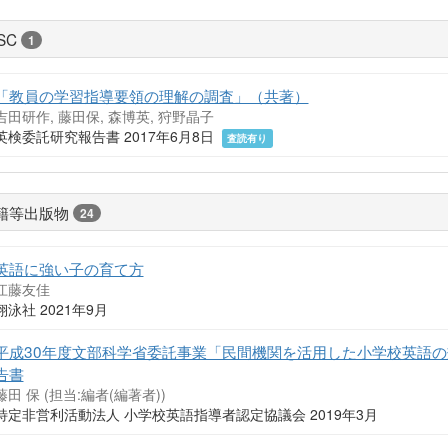
SC
1
「教員の学習指導要領の理解の調査」（共著）
吉田研作, 藤田保, 森博英, 狩野晶子
英検委託研究報告書 2017年6月8日
査読有り
籍等出版物
24
英語に強い子の育て方
江藤友佳
翔泳社 2021年9月
平成30年度文部科学省委託事業「民間機関を活用した小学校英語
告書
藤田 保 (担当:編者(編著者))
特定非営利活動法人 小学校英語指導者認定協議会 2019年3月