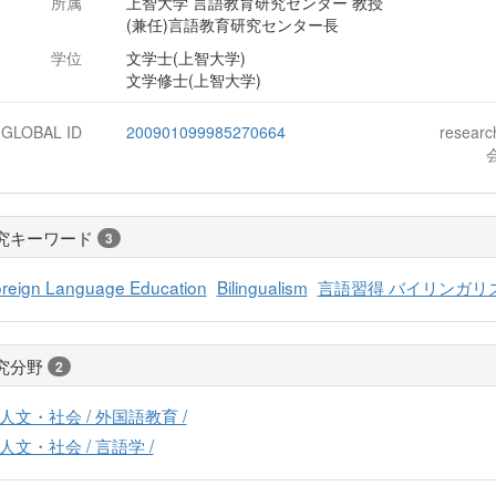
所属
上智大学 言語教育研究センター 教授
(兼任)言語教育研究センター長
学位
文学士(上智大学)
文学修士(上智大学)
-GLOBAL ID
200901099985270664
resear
究キーワード
3
reign Language Education
Bilingualism
言語習得 バイリンガリ
究分野
2
人文・社会 / 外国語教育 /
人文・社会 / 言語学 /