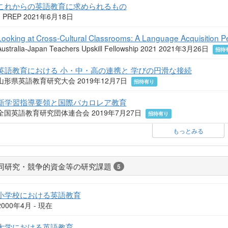
これからの英語教育に求められるもの
J PREP 2021年6月18日
Looking at Cross-Cultural Classrooms: A Language Acquisition P
Australia-Japan Teachers Upskill Fellowship 2021 2021年3月26日
招待
英語教育における 小・中・高の連携と 学びの円滑な接続
山形県英語教育研究大会 2019年12月7日
招待有り
新学習指導要領と国際バカロレア教育
全国英語教育研究団体連合会 2019年7月27日
招待有り
もっとみる
同研究・競争的資金等の研究課題
5
小学校における英語教育
2000年4月 - 現在
大学における英語教育