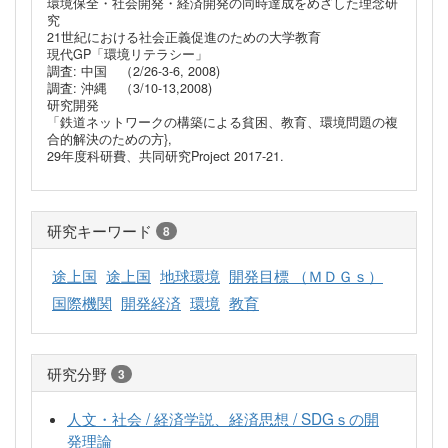
環境保全・社会開発・経済開発の同時達成をめざした理念研
究
21世紀における社会正義促進のための大学教育
現代GP「環境リテラシー」
調査: 中国 （2/26-3-6, 2008)
調査: 沖縄 （3/10-13,2008)
研究開発
「鉄道ネットワークの構築による貧困、教育、環境問題の複
合的解決のための方},
29年度科研費、共同研究Project 2017-21.
研究キーワード
8
途上国
途上国
地球環境
開発目標 （ＭＤＧｓ）
国際機関
開発経済
環境
教育
研究分野
3
人文・社会 / 経済学説、経済思想 / SDGｓの開
発理論