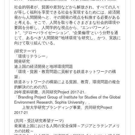
社会的弱者が、貧困や差別などから解放され、すべての人々
が等しく福利を享受できる社会を実現するためには、経済開
発から人間開発へと、その開発の視点を転換する必要がある
と考える。そこで、人間を取り巻くさまざまな社会的環境や
要因を分析し、人間学的な視点から、“エンパワーメン
ト”、“グローバライゼーション”、“企業倫理”という分野を通
じて、あるべき“人間開発””地球環境”を研究し、かつ、実践に
向けて取り組んでいる。
(研究テーマ)
「環境リテラシー」
開発研究
途上国の経済開発と地球環境問題
「環境・貧困・教育問題に貢献する鉄道ネットワークの構
築」
鉄道ネットワークの構築による貧困、教育、環境問題の複合
的解決のための方},
29年度科研費、共同研究Project 2017-21.
「Branding Project Group of Institute for Studies of the Global
Environment Research, Sophia University」、
上智大学研究ブランディング事業、共同研究Project
2017-21
(共同・受託研究希望テーマ)
発展途上国における人間の安全保障～アジアとラテンアメリ
カの比較～