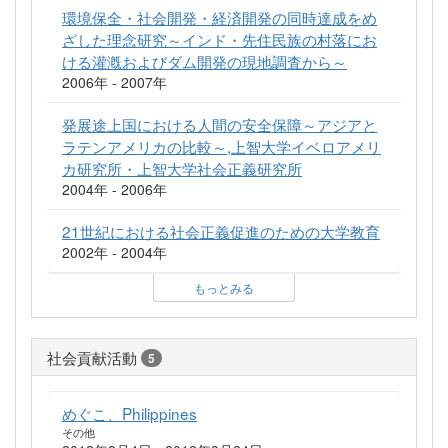
環境保全・社会開発・経済開発の同時達成をめ
ざした理念研究～インド・先住民族の村落にお
ける灌漑およびダム開発の現地調査から～
2006年 - 2007年
発展途上国における人間の安全保障～アジアと
ラテンアメリカの比較～,上智大学イベロアメリ
カ研究所・上智大学社会正義研究所
2004年 - 2006年
21世紀における社会正義促進のための大学教育
2002年 - 2004年
もっとみる
社会貢献活動
5
めぐこ、Philippines
その他