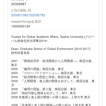
00306987
J-GLOBAL ID
200901082102536783
researchmap会員ID
1000260124
Trustee for Global Academic Affairs, Sophia University,(グロー
バル推進化担当理事)2016~
Dean, Graduate School of Global Environment (2015-2017)
研究科委員長
2001 『開発経済学 経済開発から人間開発へ』南芸出版，
東京
2002 『倫理の理論』南芸出版，東京
2003 『グローバライゼーション』南芸出版，東京
2004 『経済開発の思想と現状』南芸出版，東京
2005 『人間開発：途上国の開発をめざして』南芸出版，東
京
2006 『倫理の理論』第２版、南芸出版，東京
2007 『持続可能な開発をめざして』AFJ，東京
2008 先進国と途上国の開発への取り組み』上智大学,東京
2008 『先進国と途上国の開発への取り組み,上智大学,東京