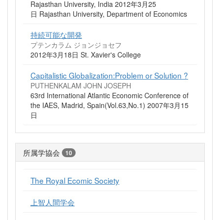
Rajasthan University, India 2012年3月25
日 Rajasthan University, Department of Economics
持続可能な開発
プテンカラム ジョンジョセフ
2012年3月18日 St. Xavier's College
Capitalistic Globalization:Problem or Solution ?
PUTHENKALAM JOHN JOSEPH
63rd International Atlantic Economic Conference of
the IAES, Madrid, Spain(Vol.63,No.1) 2007年3月15
日
所属学協会
10
The Royal Ecomic Society
上智人間学会