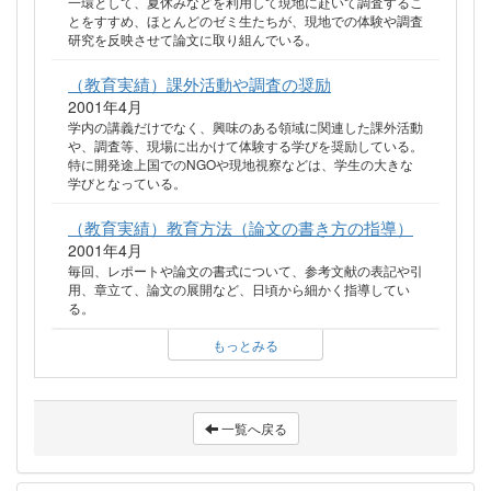
一環として、夏休みなどを利用して現地に赴いて調査するこ
とをすすめ、ほとんどのゼミ生たちが、現地での体験や調査
研究を反映させて論文に取り組んでいる。
（教育実績）課外活動や調査の奨励
2001年4月
学内の講義だけでなく、興味のある領域に関連した課外活動
や、調査等、現場に出かけて体験する学びを奨励している。
特に開発途上国でのNGOや現地視察などは、学生の大きな
学びとなっている。
（教育実績）教育方法（論文の書き方の指導）
2001年4月
毎回、レポートや論文の書式について、参考文献の表記や引
用、章立て、論文の展開など、日頃から細かく指導してい
る。
もっとみる
一覧へ戻る