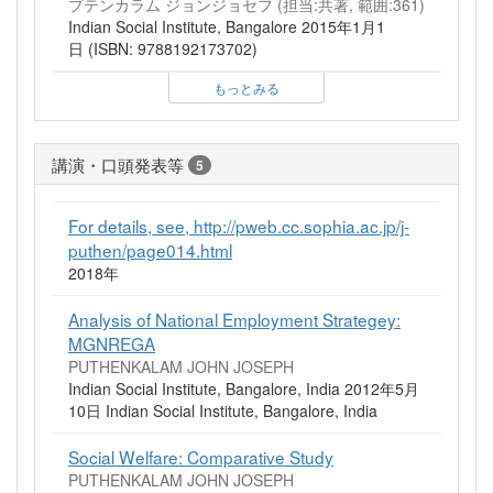
プテンカラム ジョンジョセフ (担当:共著, 範囲:361)
Indian Social Institute, Bangalore 2015年1月1
日 (ISBN: 9788192173702)
もっとみる
講演・口頭発表等
5
For details, see, http://pweb.cc.sophia.ac.jp/j-
puthen/page014.html
2018年
Analysis of National Employment Strategey:
MGNREGA
PUTHENKALAM JOHN JOSEPH
Indian Social Institute, Bangalore, India 2012年5月
10日 Indian Social Institute, Bangalore, India
Social Welfare: Comparative Study
PUTHENKALAM JOHN JOSEPH