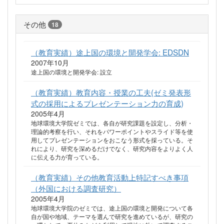
その他
18
（教育実績）途上国の環境と開発学会: EDSDN
2007年10月
途上国の環境と開発学会: 設立
（教育実績）教育内容・授業の工夫(ゼミ発表形
式の採用によるプレゼンテーション力の育成)
2005年4月
地球環境大学院ゼミでは、各自が研究課題を設定し、分析・
理論的考察を行い、それをパワーポイントやスライド等を使
用してプレゼンテーションをおこなう形式を採っている。そ
れにより、研究を深めるだけでなく、研究内容をよりよく人
に伝える力が育っている。
（教育実績）その他教育活動上特記すべき事項
（外国における調査研究）
2005年4月
地球環境大学院のゼミでは、途上国の環境と開発について各
自が国や地域、テーマを選んで研究を進めているが、研究の