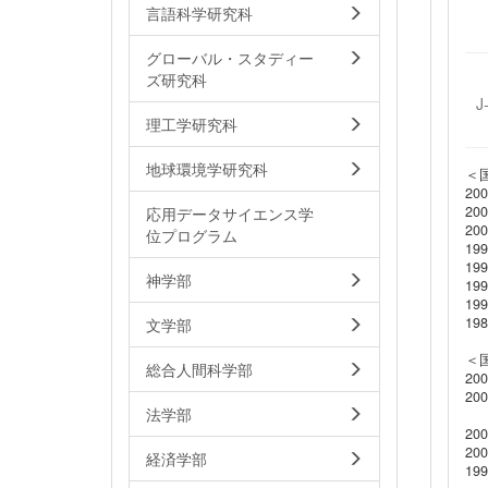
言語科学研究科
グローバル・スタディー
ズ研究科
J
理工学研究科
地球環境学研究科
＜
2
2
応用データサイエンス学
2
位プログラム
1
1
神学部
1
1
1
文学部
＜
総合人間科学部
20
20
法学部
ア
20
20
経済学部
19