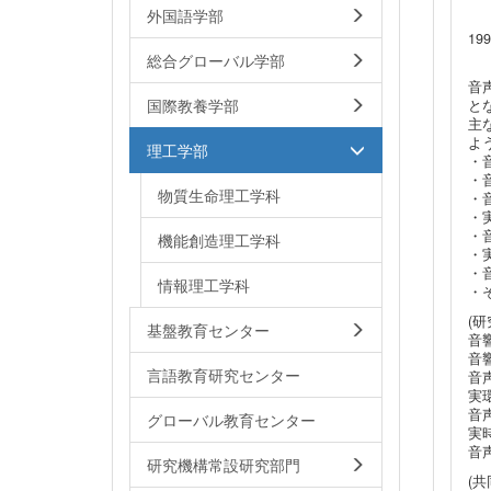
ア
外国語学部
In
19
アメ
総合グローバル学部
音
国際教養学部
と
主
よ
理工学部
・
・
物質生命理工学科
・
・
・
機能創造理工学科
・
・
情報理工学科
・
(研
基盤教育センター
音
音
言語教育研究センター
音
実
音
グローバル教育センター
実
音
研究機構常設研究部門
(