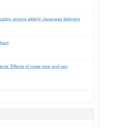
fication among elderly Japanese listeners
tract
nts: Effects of noise type and sex