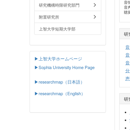
音
研究機構時限研究部門
音
聴
附置研究所
上智大学短期大学部
研
音
音
▶上智大学ホームページ
音
▶
Sophia University Home Page
分
声
▶researchmap（日本語）
▶researchmap（English）
研