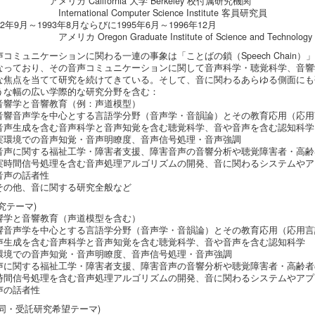
メリカ California 大学 Berkeley 校付属研究機関
ternational Computer Science Institute 客員研究員
92年9月～1993年8月ならびに1995年6月～1996年12月
リカ Oregon Graduate Institute of Science and Technolo
声コミュニケーションに関わる一連の事象は「ことばの鎖（Speech Chai
なっており、その音声コミュニケーションに関して音声科学・聴覚科学、音響
な焦点を当てて研究を続けてきている。そして、音に関わるあらゆる側面にも
うな幅の広い学際的な研究分野を含む：
音響学と音響教育（例：声道模型）
音響音声学を中心とする言語学分野（音声学・音韻論）とその教育応用（応用
音声生成を含む音声科学と音声知覚を含む聴覚科学、音や音声を含む認知科学
実環境での音声知覚・音声明瞭度、音声信号処理・音声強調
音声に関する福祉工学・障害者支援、障害音声の音響分析や聴覚障害者・高齢
実時間信号処理を含む音声処理アルゴリズムの開発、音に関わるシステムやア
音声の話者性
その他、音に関する研究全般など
究テーマ)
響学と音響教育（声道模型を含む）
響音声学を中心とする言語学分野（音声学・音韻論）とその教育応用（応用言
声生成を含む音声科学と音声知覚を含む聴覚科学、音や音声を含む認知科学
環境での音声知覚・音声明瞭度、音声信号処理・音声強調
声に関する福祉工学・障害者支援、障害音声の音響分析や聴覚障害者・高齢者
時間信号処理を含む音声処理アルゴリズムの開発、音に関わるシステムやアプ
声の話者性
共同・受託研究希望テーマ)