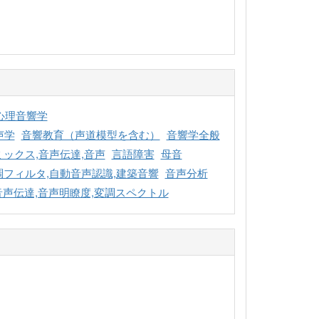
 心理音響学
声学
音響教育（声道模型を含む）
音響学全般
ックス,音声伝達,音声
言語障害
母音
調フィルタ,自動音声認識,建築音響
音声分析
音声伝達,音声明瞭度,変調スペクトル