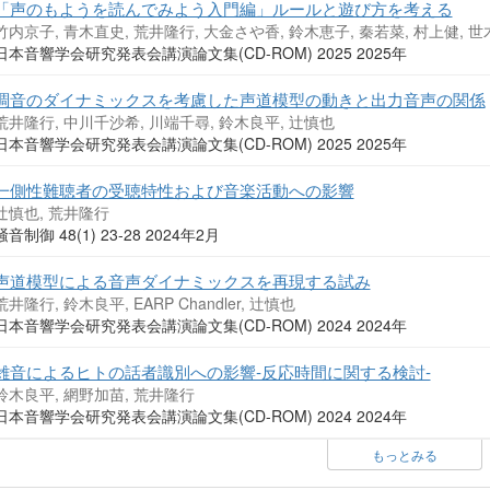
「声のもようを読んでみよう入門編」ルールと遊び方を考える
竹内京子, 青木直史, 荒井隆行, 大金さや香, 鈴木恵子, 秦若菜, 村上健, 世
日本音響学会研究発表会講演論文集(CD-ROM) 2025 2025年
調音のダイナミックスを考慮した声道模型の動きと出力音声の関係
荒井隆行, 中川千沙希, 川端千尋, 鈴木良平, 辻慎也
日本音響学会研究発表会講演論文集(CD-ROM) 2025 2025年
一側性難聴者の受聴特性および音楽活動への影響
辻慎也, 荒井隆行
騒音制御 48(1) 23-28 2024年2月
声道模型による音声ダイナミックスを再現する試み
荒井隆行, 鈴木良平, EARP Chandler, 辻慎也
日本音響学会研究発表会講演論文集(CD-ROM) 2024 2024年
雑音によるヒトの話者識別への影響-反応時間に関する検討-
鈴木良平, 網野加苗, 荒井隆行
日本音響学会研究発表会講演論文集(CD-ROM) 2024 2024年
もっとみる