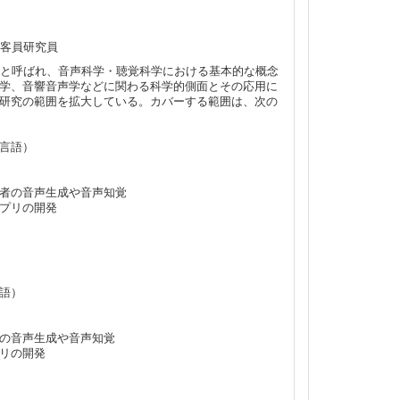
gy 客員研究員
n）」と呼ばれ、音声科学・聴覚科学における基本的な概念
学、音響音声学などに関わる科学的側面とその応用に
研究の範囲を拡大している。カバーする範囲は、次の
言語）
者の音声生成や音声知覚
プリの開発
語）
の音声生成や音声知覚
リの開発