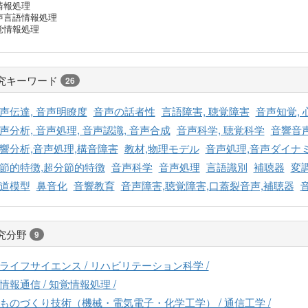
情報処理
声言語情報処理
覚情報処理
究キーワード
26
声伝達, 音声明瞭度
音声の話者性
言語障害, 聴覚障害
音声知覚,
声分析, 音声処理, 音声認識, 音声合成
音声科学, 聴覚科学
音響音
響分析,音声処理,構音障害
教材,物理モデル
音声処理,音声ダイナミ
節的特徴,超分節的特徴
音声科学
音声処理
言語識別
補聴器
変
道模型
鼻音化
音響教育
音声障害,聴覚障害,口蓋裂音声,補聴器
究分野
9
ライフサイエンス / リハビリテーション科学 /
情報通信 / 知覚情報処理 /
ものづくり技術（機械・電気電子・化学工学） / 通信工学 /