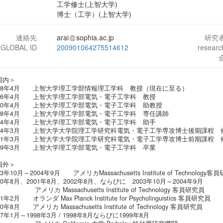
工学修士(上智大学)
博士（工学）(上智大学)
連絡先
arai
sophia.ac.jp
研究
-GLOBAL ID
200901064275514612
resear
国内＞
008年4月 上智大学理工学部情報理工学科 教授（現在に至る）
006年4月 上智大学理工学部電気・電子工学科 教授
000年4月 上智大学理工学部電気・電子工学科 助教授
998年4月 上智大学理工学部電気・電子工学科 専任講師
994年4月 上智大学理工学部電気・電子工学科 助手
994年3月 上智大学大学院理工学研究科電気・電子工学専攻博士後期課程 
991年3月 上智大学大学院理工学研究科電気・電子工学専攻博士前期課程 
989年3月 上智大学理工学部電気・電子工学科 卒業
国外＞
03年10月～2004年9月 アメリカMassachusetts Institute of Technology客
00年8月、2001年8月、2002年8月、ならびに 2003年10月～2004年9月
メリカ Massachusetts Institute of Te
01年2月 オランダ Max Planck Institute for Psycholinguistics 客員研究員
00年8月 アメリカ Massachusetts Institute of Technology 客員研究員
97年1月～1998年3月 / 1998年8月ならびに1999年8月