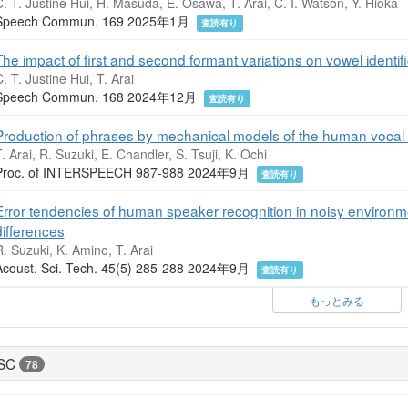
. T. Justine Hui, H. Masuda, E. Osawa, T. Arai, C. I. Watson, Y. Hioka
Speech Commun. 169 2025年1月
査読有り
The impact of first and second formant variations on vowel identi
. T. Justine Hui, T. Arai
Speech Commun. 168 2024年12月
査読有り
Production of phrases by mechanical models of the human vocal 
. Arai, R. Suzuki, E. Chandler, S. Tsuji, K. Ochi
Proc. of INTERSPEECH 987-988 2024年9月
査読有り
Error tendencies of human speaker recognition in noisy environme
differences
. Suzuki, K. Amino, T. Arai
Acoust. Sci. Tech. 45(5) 285-288 2024年9月
査読有り
もっとみる
SC
78