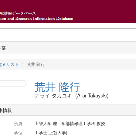
学部
究者リスト
荒井 隆行
荒井 隆行
アライ タカユキ (Arai Takayuki)
本情報
所属
上智大学 理工学部情報理工学科 教授
学位
工学士(上智大学)