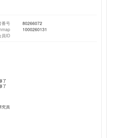
者番号
80266072
chmap
1000260131
会員ID
修了
修了
員研究員
chnology 客員研究員