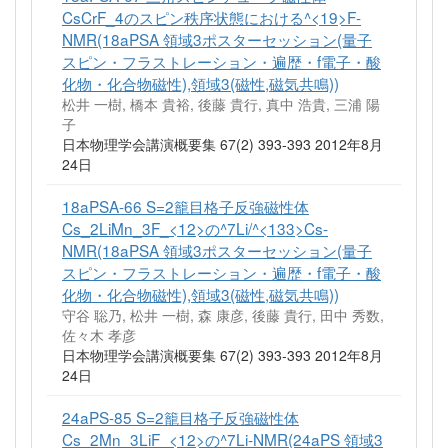
CsCrF_4のスピン秩序状態における^<19>F-
NMR(18aPSA 領域3ポスターセッション(量子
スピン・フラストレーション・遍歴・f電子・酸
化物・化合物磁性),領域3(磁性,磁気共鳴))
松井 一樹, 橋本 貴裕, 後藤 貴行, 真中 浩貴, 三浦 陽
子
日本物理学会講演概要集 67(2) 393-393 2012年8月
24日
18aPSA-66 S=2籠目格子反強磁性体
Cs_2LiMn_3F_<12>の^7Li/^<133>Cs-
NMR(18aPSA 領域3ポスターセッション(量子
スピン・フラストレーション・遍歴・f電子・酸
化物・化合物磁性),領域3(磁性,磁気共鳴))
守谷 聡乃, 松井 一樹, 森 康彦, 後藤 貴行, 田中 秀数,
佐々木 孝彦
日本物理学会講演概要集 67(2) 393-393 2012年8月
24日
24aPS-85 S=2籠目格子反強磁性体
Cs_2Mn_3LiF_<12>の^7Li-NMR(24aPS 領域3