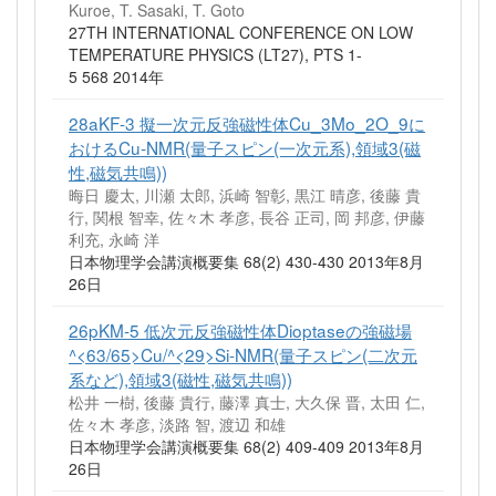
Kuroe, T. Sasaki, T. Goto
27TH INTERNATIONAL CONFERENCE ON LOW
TEMPERATURE PHYSICS (LT27), PTS 1-
5 568 2014年
28aKF-3 擬一次元反強磁性体Cu_3Mo_2O_9に
おけるCu-NMR(量子スピン(一次元系),領域3(磁
性,磁気共鳴))
晦日 慶太, 川瀬 太郎, 浜崎 智彰, 黒江 晴彦, 後藤 貴
行, 関根 智幸, 佐々木 孝彦, 長谷 正司, 岡 邦彦, 伊藤
利充, 永崎 洋
日本物理学会講演概要集 68(2) 430-430 2013年8月
26日
26pKM-5 低次元反強磁性体Dioptaseの強磁場
^<63/65>Cu/^<29>Si-NMR(量子スピン(二次元
系など),領域3(磁性,磁気共鳴))
松井 一樹, 後藤 貴行, 藤澤 真士, 大久保 晋, 太田 仁,
佐々木 孝彦, 淡路 智, 渡辺 和雄
日本物理学会講演概要集 68(2) 409-409 2013年8月
26日