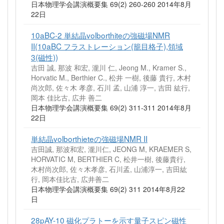
日本物理学会講演概要集 69(2) 260-260 2014年8月
22日
10aBC-2 単結晶volborthiteの強磁場NMR
II(10aBC フラストレーション(籠目格子),領域
3(磁性))
吉田 誠, 那波 和宏, 瀧川 仁, Jeong M., Kramer S.,
Horvatic M., Berthier C., 松井 一樹, 後藤 貴行, 木村
尚次郎, 佐々木 孝彦, 石川 孟, 山浦 淳一, 吉田 紘行,
岡本 佳比古, 広井 善二
日本物理学会講演概要集 69(2) 311-311 2014年8月
22日
単結晶volborthieteの強磁場NMR II
吉田誠, 那波和宏, 瀧川仁, JEONG M, KRAEMER S,
HORVATIC M, BERTHIER C, 松井一樹, 後藤貴行,
木村尚次郎, 佐々木孝彦, 石川孟, 山浦淳一, 吉田紘
行, 岡本佳比古, 広井善二
日本物理学会講演概要集 69(2) 311 2014年8月22
日
28pAY-10 磁化プラトーを示す量子スピン磁性