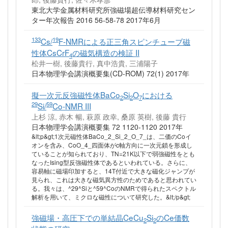
東北大学金属材料研究所強磁場超伝導材料研究セン
ター年次報告 2016 56‐58-78 2017年6月
133
19
Cs/
F-NMRによる正三角スピンチューブ磁
性体CsCrF
の磁気構造の検証 II
4
松井一樹, 後藤貴行, 真中浩貴, 三浦陽子
日本物理学会講演概要集(CD-ROM) 72(1) 2017年
擬一次元反強磁性体BaCo
Si
O
における
2
2
7
29
59
Si/
Co-NMR III
上杉 涼, 赤木 暢, 萩原 政幸, 桑原 英樹, 後藤 貴行
日本物理学会講演概要集 72 1120-1120 2017年
&lt;p&gt;1次元磁性体BaCo_2_Si_2_O_7_は、二価のCoイ
オンを含み、CoO_4_四面体がc軸方向に一次元鎖を形成し
ていることが知られており、TN=21K以下で弱強磁性をとも
なったIsing型反強磁性体であるといわれている。さらに、
容易軸に磁場印加すると、14T付近で大きな磁化ジャンプが
見られ、これは大きな磁気異方性のためであると思われてい
る。我々は、^29^Siと^59^CoのNMRで得られたスペクトル
解析を用いて、ミクロな磁性について研究した。&lt;/p&gt;
強磁場・高圧下での単結晶CeCu
Si
のCe価数
2
2