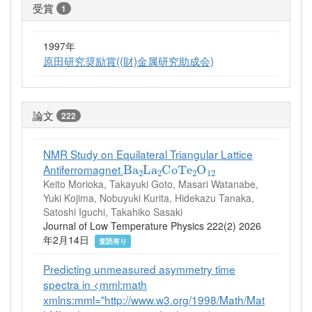
受賞
1
1997年
原田研究奨励賞((財)金属研究助成会)
論文
222
NMR Study on Equilateral Triangular Lattice
Ba
2
La
2
CoTe
2
O
12
Antiferromagnet
Keito Morioka, Takayuki Goto, Masari Watanabe,
Yuki Kojima, Nobuyuki Kurita, Hidekazu Tanaka,
Satoshi Iguchi, Takahiko Sasaki
Journal of Low Temperature Physics 222(2) 2026
年2月14日
査読有り
Predicting unmeasured asymmetry time
spectra in <mml:math
xmlns:mml="http://www.w3.org/1998/Math/Mat