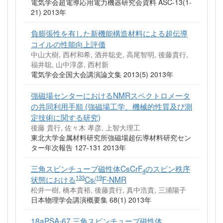
電気学会超電導応用電力機器研究会資料 ASC-13(1-
21) 2013年
負膨張性を有した新機能構造材料による超伝導
コイルの性能向上評価
中山大樹, 西村和希, 酒井聡史, 高尾智明, 後藤貴行,
福井聡, 山中淳彦, 西村新
電気学会全国大会講演論文集 2013(5) 2013年
強磁場センターにおけるNMRスペクトロメータ
の共同利用手順 (強磁場工学、機械的性質及び測
定技術に関する研究)
後藤 貴行, 佐々木 孝彦, 上智大理工
東北大学金属材料研究所強磁場超伝導材料研究セン
ター年次報告 127-131 2013年
三角スピンチューブ磁性体CsCrF
のスピン秩序
4
133
19
状態における
Cs/
F-NMR
松井一樹, 橋本貴裕, 後藤貴行, 真中浩貴, 三浦陽子
日本物理学会講演概要集 68(1) 2013年
18aPSA-67 三角スピンチューブ磁性体