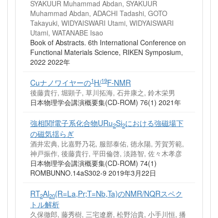
SYAKUUR Muhammad Abdan, SYAKUUR
Muhammad Abdan, ADACHI Tadashi, GOTO
Takayuki, WIDYAISWARI Utami, WIDYAISWARI
Utami, WATANABE Isao
Book of Abstracts. 6th International Conference on
Functional Materials Science, RIKEN Symposium,
2022 2022年
1
19
Cuナノワイヤーの
H/
F-NMR
後藤貴行, 堀顕子, 草川拓海, 石井康之, 鈴木栄男
日本物理学会講演概要集(CD-ROM) 76(1) 2021年
強相関f電子系化合物URu
Si
における強磁場下
2
2
の磁気揺らぎ
酒井宏典, 比嘉野乃花, 服部泰佑, 徳永陽, 芳賀芳範,
神戸振作, 後藤貴行, 平田倫啓, 淡路智, 佐々木孝彦
日本物理学会講演概要集(CD-ROM) 74(1)
ROMBUNNO.14aS302‐9 2019年3月22日
RT
Al
(R=La,Pr;T=Nb,Ta)のNMR/NQRスペク
2
20
トル解析
久保徹郎, 藤秀樹, 三宅遼磨, 松野治貴, 小手川恒, 播