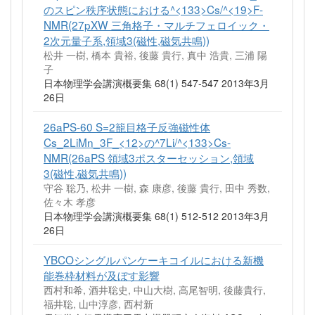
のスピン秩序状態における^<133>Cs/^<19>F-
NMR(27pXW 三角格子・マルチフェロイック・
2次元量子系,領域3(磁性,磁気共鳴))
松井 一樹, 橋本 貴裕, 後藤 貴行, 真中 浩貴, 三浦 陽
子
日本物理学会講演概要集 68(1) 547-547 2013年3月
26日
26aPS-60 S=2籠目格子反強磁性体
Cs_2LiMn_3F_<12>の^7Li/^<133>Cs-
NMR(26aPS 領域3ポスターセッション,領域
3(磁性,磁気共鳴))
守谷 聡乃, 松井 一樹, 森 康彦, 後藤 貴行, 田中 秀数,
佐々木 孝彦
日本物理学会講演概要集 68(1) 512-512 2013年3月
26日
YBCOシングルパンケーキコイルにおける新機
能巻枠材料が及ぼす影響
西村和希, 酒井聡史, 中山大樹, 高尾智明, 後藤貴行,
福井聡, 山中淳彦, 西村新