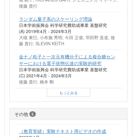
後藤 貴行
ランダム量子系のスケーリング理論
日本学術振興会 科学研究費助成事業 基盤研究
(A) 2019年4月 - 2024年3月
大槻 東巳, 小布施 秀明, 今田 正俊, 羽田野 直道, 後
藤 貴行, SLEVIN KEITH
金ナノ粒子と一次元有機分子による複合糖セン
サーにおける電子状態伝達の実験的研究
日本学術振興会 科学研究費助成事業 基盤研究
(C) 2021年4月 - 2024年3月
後藤 貴行, 橋本 剛
もっとみる
その他
5
（教育実績）実験テキスト用ビデオの作成