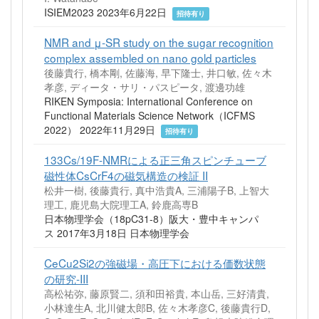
ISIEM2023 2023年6月22日
招待有り
NMR and μ-SR study on the sugar recognition
complex assembled on nano gold particles
後藤貴行, 橋本剛, 佐藤海, 早下隆士, 井口敏, 佐々木
孝彦, ディータ・サリ・パスピータ, 渡邊功雄
RIKEN Symposia: International Conference on
Functional Materials Science Network（ICFMS
2022） 2022年11月29日
招待有り
133Cs/19F-NMRによる正三角スピンチューブ
磁性体CsCrF4の磁気構造の検証 II
松井一樹, 後藤貴行, 真中浩貴A, 三浦陽子B, 上智大
理工, 鹿児島大院理工A, 鈴鹿高専B
日本物理学会（18pC31-8）阪大・豊中キャンパ
ス 2017年3月18日 日本物理学会
CeCu2Si2の強磁場・高圧下における価数状態
の研究-III
高松祐弥, 藤原賢二, 須和田裕貴, 本山岳, 三好清貴,
小林達生A, 北川健太郎B, 佐々木孝彦C, 後藤貴行D,