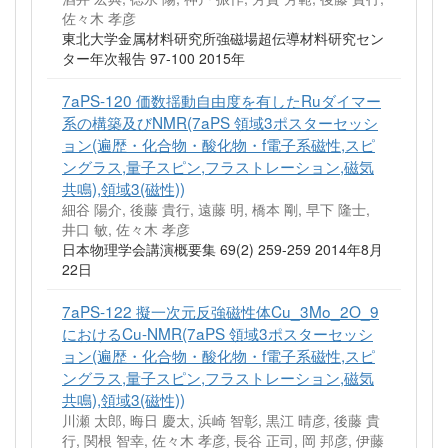
佐々木 孝彦
東北大学金属材料研究所強磁場超伝導材料研究セン
ター年次報告 97-100 2015年
7aPS-120 価数揺動自由度を有したRuダイマー
系の構築及びNMR(7aPS 領域3ポスターセッシ
ョン(遍歴・化合物・酸化物・f電子系磁性,スピ
ングラス,量子スピン,フラストレーション,磁気
共鳴),領域3(磁性))
細谷 陽介, 後藤 貴行, 遠藤 明, 橋本 剛, 早下 隆士,
井口 敏, 佐々木 孝彦
日本物理学会講演概要集 69(2) 259-259 2014年8月
22日
7aPS-122 擬一次元反強磁性体Cu_3Mo_2O_9
におけるCu-NMR(7aPS 領域3ポスターセッシ
ョン(遍歴・化合物・酸化物・f電子系磁性,スピ
ングラス,量子スピン,フラストレーション,磁気
共鳴),領域3(磁性))
川瀬 太郎, 晦日 慶太, 浜崎 智彰, 黒江 晴彦, 後藤 貴
行, 関根 智幸, 佐々木 孝彦, 長谷 正司, 岡 邦彦, 伊藤