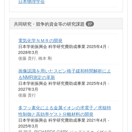
日本物理学会
共同研究・競争的資金等の研究課題
27
電気化学ＮＭＲの開発
日本学術振興会 科学研究費助成事業 2025年4月 -
2028年3月
後藤 貴行, 橋本 剛
画像認識を用いたスピン格子緩和時間解析によ
るNMR測定の革新
日本学術振興会 科学研究費助成事業 2025年4月 -
2027年3月
後藤 貴行
多フッ素化による金属イオンの求電子／求核特
性制御と高効率ゲスト分離材料の開発
日本学術振興会 科学研究費助成事業 2021年4月 -
2025年3月
堀 顕子, RICHARDS GARY, ジェズニチカ イザベラ,