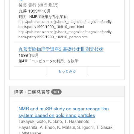
後藤 貴行 (担当:単訳)
丸善 1999年10月
翻訳「NMRで微細な孔を探る」
http://pub.maruzen.co.jp/book_magazine/magazine/parity-
back/parity1999/1999_10/910_cont.html
http://pub.maruzen.co.jp/book_magazine/magazine/parity-
back/parity1999/1999_10/910_person.html
丸善実験物理学講座3 基礎技術III 測定技術
1999年8月
第4章「コンピュータの利用」を執筆
もっとみる
講演・口頭発表等
101
NMR and muSR study on sugar recognition
system based on gold nano particles
Takayuki Goto, K. Sato, T. Hashimoto, T.
Hayashita, A. Endo, K. Matsui, S. Iguchi, T. Sasaki,
I. Watanabe