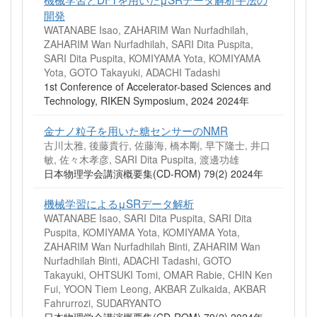
開発
WATANABE Isao, ZAHARIM Wan Nurfadhilah,
ZAHARIM Wan Nurfadhilah, SARI Dita Puspita,
SARI Dita Puspita, KOMIYAMA Yota, KOMIYAMA
Yota, GOTO Takayuki, ADACHI Tadashi
1st Conference of Accelerator-based Sciences and
Technology, RIKEN Symposium, 2024 2024年
金ナノ粒子を用いた糖センサーのNMR
古川太雅, 後藤貴行, 佐藤海, 橋本剛, 早下隆士, 井口
敏, 佐々木孝彦, SARI Dita Puspita, 渡邊功雄
日本物理学会講演概要集(CD-ROM) 79(2) 2024年
機械学習によるμSRデータ解析
WATANABE Isao, SARI Dita Puspita, SARI Dita
Puspita, KOMIYAMA Yota, KOMIYAMA Yota,
ZAHARIM Wan Nurfadhilah Binti, ZAHARIM Wan
Nurfadhilah Binti, ADACHI Tadashi, GOTO
Takayuki, OHTSUKI Tomi, OMAR Rabie, CHIN Ken
Fui, YOON Tiem Leong, AKBAR Zulkaida, AKBAR
Fahrurrozi, SUDARYANTO