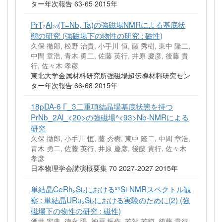
ター年次報告 63-65 2015年
PrT₂Al₂₀(T=Nb, Ta)の強磁場NMRによる基底状
態の研究 (強磁場下の物性の研究 : 磁性)
久保 徹郎, 松野 治貴, 小手川 恒, 藤 秀樹, 東中 隆二,
中間 章浩, 青木 勇二, 佐藤 英行, 井原 慶彦, 後藤 貴
行, 佐々木 孝彦
東北大学金属材料研究所強磁場超伝導材料研究セン
ター年次報告 66-68 2015年
18pDA-6 Γ_3二重項結晶場基底状態を持つ
PrNb_2Al_<20>の強磁場^<93>Nb-NMRによる
研究
久保 徹郎, 小手川 恒, 藤 秀樹, 東中 隆二, 中間 章浩,
青木 勇二, 佐藤 英行, 井原 慶彦, 後藤 貴行, 佐々木
孝彦
日本物理学会講演概要集 70 2027-2027 2015年
単結晶CeRh₂Si₂における²⁹Si-NMRスペクトル観
察 : 単結晶URu₂Si₂における実験のために(2) (強
磁場下の物性の研究 : 磁性)
酒井 宏典, 徳永 陽, 神戸 振作, 芳賀 芳範, 後藤 貴行,