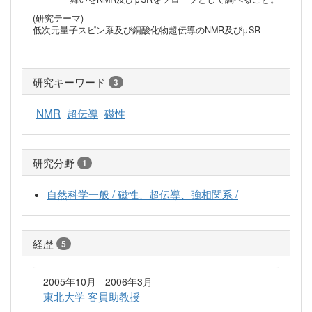
(研究テーマ)
低次元量子スピン系及び銅酸化物超伝導のNMR及びμSR
研究キーワード
3
NMR
超伝導
磁性
研究分野
1
自然科学一般 / 磁性、超伝導、強相関系 /
経歴
5
2005年10月 - 2006年3月
東北大学 客員助教授