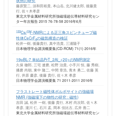
状態の研究
藤原賢二, 須和田裕貴, 本山岳, 北川健太郎, 後藤貴
行, 佐々木孝彦
東北大学金属材料研究所強磁場超伝導材料研究セン
ター年次報告 2015 76‐78-58 2016年6月
133
19
Cs/
F-NMRによる正三角スピンチューブ磁
性体CsCrF
の磁気構造の検証
4
松井一樹, 後藤貴行, 真中浩貴, 三浦陽子
日本物理学会講演概要集(CD-ROM) 71(1) 2016年
19pBL-7 単結晶PrT_2Al_<20>のNMR測定
久保 徹郎, 三宅 遼磨, 松野 治貴, 小手川 恒, 藤 秀樹,
播磨 尚朝, 東中 隆二, 中間 章浩, 青木 勇二, 佐藤 英
行, 井原 慶彦, 後藤 貴行, 佐々木 孝彦
日本物理学会講演概要集 71 2011-2011 2016年
フラストレート磁性体ボルボサイトの強磁場
NMR (強磁場下の物性の研究 : 磁性)
吉田 誠, 松井 一樹, 後藤 貴行, 木村 尚次郎, 佐々木
孝彦, 瀧川 仁, 石川 孟, 岡本 佳比古, 広井 善二
東北大学金属材料研究所強磁場超伝導材料研究セン