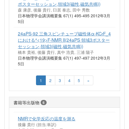
ポスターセッション,領域3(磁性,磁気共鳴))
森 康彦, 後藤 貴行, 臼居 泰志, 田中 秀数
日本物理学会講演概要集 67(1) 495-495 2012年3月
5日
24aPS-92 三角スピンチューブ磁性体α-KCrF_4
における^<19>F-NMR II(24aPS 領域3ポスター
セッション,領域3(磁性,磁気共鳴))
橋本 貴裕, 後藤 貴行, 真中 浩貴, 三浦 陽子
日本物理学会講演概要集 67(1) 497-497 2012年3月
5日
1
2
3
4
5
»
書籍等出版物
6
NMRで化学反応の温度を測る
後藤 貴行 (担当:単訳)