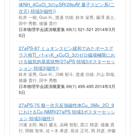
体NH_4CuCl_3のμSR(28pAY 量子スピン系(二
次元),領域3(磁性))
松井 一樹, Guo H., 渡邊 功雄, 鈴木 栄男, 藤澤 真士,
田中 秀数, 後藤 貴行
日本物理学会講演概要集 69(1) 521-521 2014年3月
5日
27aPS-87 ミュオンスピン緩和でみたボースグ
ラス相Tl_<1-x>K_xCuCl_3のゼロ磁場極限にお
ける磁気的基底状態(27aPS 領域3ポスターセッ
ション,領域3(磁性))
鈴木 栄男, Guo H., 川崎 郁斗, 渡邊 功雄, 片山 和哉,
後藤 貴行, 田中 秀数
日本物理学会講演概要集 69(1) 495-495 2014年3月
5日
27aPS-75 擬一次元反強磁性体Cu_3Mo_2O_9
におけるCu-NMR(27aPS 領域3ポスターセッシ
ョン,領域3(磁性))
川瀬 太郎, 晦日 慶太, 浜崎 智彰, 黒江 晴彦, 後藤 貴
行, 関根 智幸, 佐々木 孝彦, 長谷 正司, 岡 邦彦, 伊藤