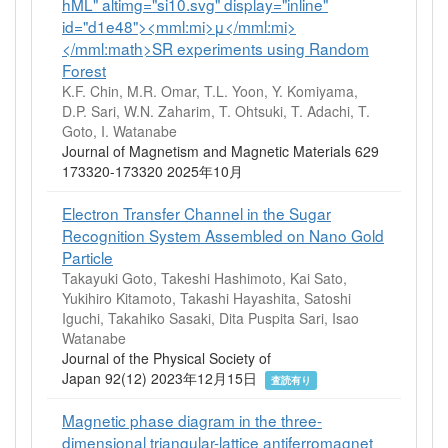
hML" altimg="si10.svg" display="inline"
id="d1e48"><mml:mi>μ</mml:mi>
</mml:math>SR experiments using Random
Forest
K.F. Chin, M.R. Omar, T.L. Yoon, Y. Komiyama,
D.P. Sari, W.N. Zaharim, T. Ohtsuki, T. Adachi, T.
Goto, I. Watanabe
Journal of Magnetism and Magnetic Materials 629
173320-173320 2025年10月
Electron Transfer Channel in the Sugar
Recognition System Assembled on Nano Gold
Particle
Takayuki Goto, Takeshi Hashimoto, Kai Sato,
Yukihiro Kitamoto, Takashi Hayashita, Satoshi
Iguchi, Takahiko Sasaki, Dita Puspita Sari, Isao
Watanabe
Journal of the Physical Society of
Japan 92(12) 2023年12月15日
査読有り
Magnetic phase diagram in the three-
dimensional triangular-lattice antiferromagnet