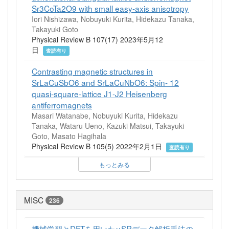
Sr3CoTa2O9 with small easy-axis anisotropy
Iori Nishizawa, Nobuyuki Kurita, Hidekazu Tanaka,
Takayuki Goto
Physical Review B 107(17) 2023年5月12
日
査読有り
Contrasting magnetic structures in
SrLaCuSbO6 and SrLaCuNbO6: Spin- 12
quasi-square-lattice J1-J2 Heisenberg
antiferromagnets
Masari Watanabe, Nobuyuki Kurita, Hidekazu
Tanaka, Wataru Ueno, Kazuki Matsui, Takayuki
Goto, Masato Hagihala
Physical Review B 105(5) 2022年2月1日
査読有り
もっとみる
MISC
236
機械学習とDFTを用いたμSRデータ解析手法の