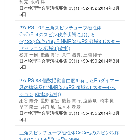
利充, 永崎 洋
日本物理学会講演概要集 69(1) 492-492 2014年3月
5日
27aPS-102 三角スピンチューブ磁性体
CsCrF_4のスピン秩序状態における
^<133>Cs/^<19>F-NMR(27aPS 領域3ポスター
セッション,領域3(磁性))
松井 一樹, 後藤 貴行, 真中 浩貴, 三浦 陽子
日本物理学会講演概要集 69(1) 499-499 2014年3月
5日
27aPS-88 価数揺動自由度を有したRuダイマー
系の構築及びNMR(27aPS 領域3ポスターセッ
ション,領域3(磁性))
細谷 陽介, 星野 侑宏, 後藤 貴行, 遠藤 明, 橋本 剛,
早下 隆士, 井口 敏, 佐々木 孝彦
日本物理学会講演概要集 69(1) 495-495 2014年3月
5日
三角スピンチューブ磁性体CsCrF
のスピン秩序
4
133
19
状態における
Cs/
F-NMR