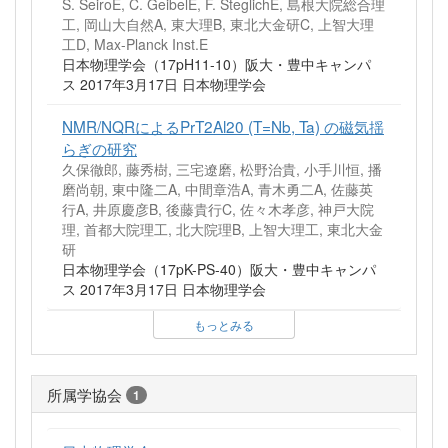
S. SeiroE, C. GeibelE, F. SteglichE, 島根大院総合理
工, 岡山大自然A, 東大理B, 東北大金研C, 上智大理
工D, Max-Planck Inst.E
日本物理学会（17pH11-10）阪大・豊中キャンパ
ス 2017年3月17日 日本物理学会
NMR/NQRによるPrT2Al20 (T=Nb, Ta) の磁気揺
らぎの研究
久保徹郎, 藤秀樹, 三宅遼磨, 松野治貴, 小手川恒, 播
磨尚朝, 東中隆二A, 中間章浩A, 青木勇二A, 佐藤英
行A, 井原慶彦B, 後藤貴行C, 佐々木孝彦, 神戸大院
理, 首都大院理工, 北大院理B, 上智大理工, 東北大金
研
日本物理学会（17pK-PS-40）阪大・豊中キャンパ
ス 2017年3月17日 日本物理学会
もっとみる
所属学協会
1