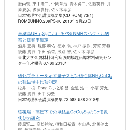
磨尚朝, 東中隆二, 中間章浩, 青木勇二, 佐藤英行, 井
原慶彦, 後藤貴行, 佐々木孝彦
日本物理学会講演概要集(CD-ROM) 73(1)
ROMBUNNO.23aPS‐96 2018年3月23日
単結晶URu₂Si₂における²⁹Si-NMRスペクトル観
察と緩和率測定
酒井 宏典, 服部 泰佑, 徳永 陽, 神戸 振作, 芳賀 芳範,
後藤 貴行, 平田 倫啓, 淡路 智, 佐々木 孝彦
東北大学金属材料研究所強磁場超伝導材料研究セン
ター年次報告 67-69 2018年
磁化プラトーを示す量子スピン磁性体NH
CuCl
4
3
の強磁場中比熱測定
松井 一樹, Dong C., 松尾 昌, 金道 浩一, 小濱 芳允,
後藤 貴行, 田中 秀数
日本物理学会講演概要集 73 588-588 2018年
強磁場・高圧下での単結晶CeCu
Si
のCe価数
2
2
状態の研究
藤原賢二, 高松祐弥, 須和田裕貴, 本山岳, 北川健太
郎, 後藤貴行, 佐々木孝彦