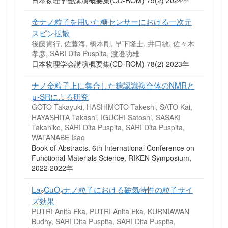
日本物理学会講演概要集(CD-ROM) 79(2) 2024年
金ナノ粒子を用いた糖センサーにおける一次元
スピン拡散
後藤貴行, 佐藤海, 橋本剛, 早下隆士, 井口敏, 佐々木
孝彦, SARI Dita Puspita, 渡邊功雄
日本物理学会講演概要集(CD-ROM) 78(2) 2023年
ナノ金粒子上に集合した糖認識複合体のNMRと
μ-SRによる研究
GOTO Takayuki, HASHIMOTO Takeshi, SATO Kai,
HAYASHITA Takashi, IGUCHI Satoshi, SASAKI
Takahiko, SARI Dita Puspita, SARI Dita Puspita,
WATANABE Isao
Book of Abstracts. 6th International Conference on
Functional Materials Science, RIKEN Symposium,
2022 2022年
La
CuO
ナノ粒子における磁気特性の粒子サイ
2
4
ズ効果
PUTRI Anita Eka, PUTRI Anita Eka, KURNIAWAN
Budhy, SARI Dita Puspita, SARI Dita Puspita,