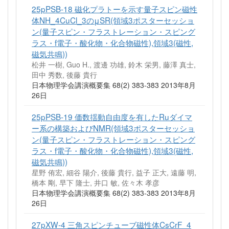
25pPSB-18 磁化プラトーを示す量子スピン磁性
体NH_4CuCl_3のμSR(領域3ポスターセッショ
ン(量子スピン・フラストレーション・スピング
ラス・f電子・酸化物・化合物磁性),領域3(磁性,
磁気共鳴))
松井 一樹, Guo H., 渡邊 功雄, 鈴木 栄男, 藤澤 真士,
田中 秀数, 後藤 貴行
日本物理学会講演概要集 68(2) 383-383 2013年8月
26日
25pPSB-19 価数揺動自由度を有したRuダイマ
ー系の構築およびNMR(領域3ポスターセッショ
ン(量子スピン・フラストレーション・スピング
ラス・f電子・酸化物・化合物磁性),領域3(磁性,
磁気共鳴))
星野 侑宏, 細谷 陽介, 後藤 貴行, 益子 正大, 遠藤 明,
橋本 剛, 早下 隆士, 井口 敏, 佐々木 孝彦
日本物理学会講演概要集 68(2) 383-383 2013年8月
26日
27pXW-4 三角スピンチューブ磁性体CsCrF_4