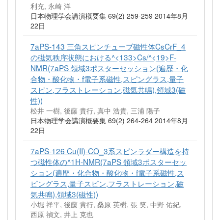
利充, 永崎 洋
日本物理学会講演概要集 69(2) 259-259 2014年8月
22日
7aPS-143 三角スピンチューブ磁性体CsCrF_4
の磁気秩序状態における^<133>Cs/^<19>F-
NMR(7aPS 領域3ポスターセッション(遍歴・化
合物・酸化物・f電子系磁性,スピングラス,量子
スピン,フラストレーション,磁気共鳴),領域3(磁
性))
松井 一樹, 後藤 貴行, 真中 浩貴, 三浦 陽子
日本物理学会講演概要集 69(2) 264-264 2014年8月
22日
7aPS-126 Cu(II)-CO_3系スピンラダー構造を持
つ磁性体の^1H-NMR(7aPS 領域3ポスターセッ
ション(遍歴・化合物・酸化物・f電子系磁性,ス
ピングラス,量子スピン,フラストレーション,磁
気共鳴),領域3(磁性))
小堀 祥平, 後藤 貴行, 桑原 英樹, 張 笑, 中野 佑紀,
西原 禎文, 井上 克也