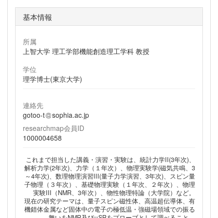
基本情報
所属
上智大学 理工学部機能創造理工学科 教授
学位
理学博士(東京大学)
連絡先
gotoo-t
sophia.ac.jp
researchmap会員ID
1000004658
これまで担当した講義・演習・実験は、統計力学II(3年次)、
解析力学(2年次)、力学（１年次）、物理実験学(磁気共鳴、3
～4年次)、数理物理演習III(量子力学演習、3年次)、スピン量
子物理（３年次）、基礎物理実験（１年次、２年次）、物理
実験III（NMR、3年次）、物性物理特論（大学院）など。
現在の研究テーマは、量子スピン磁性体、高温超伝導体、有
機錯体金属など固体中の電子の極低温・強磁場領域での振る
舞いをNMR及びμSRをプローブとして調べること。