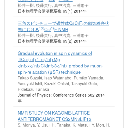
松井一樹, 後藤貴行, 真中浩貴, 三浦陽子
日本物理学会講演概要集 69(1) 2014年
三角スピンチューブ磁性体CsCrF
の磁気秩序状
4
133
19
態における
Cs/
F-NMR
松井一樹, 後藤貴行, 真中浩貴, 三浦陽子
日本物理学会講演概要集 69(2) 2014年
Gradual evolution in spin dynamics of
TlCu<inf>1-x</inf>Mg
<inf>x</inf>Cl<inf>3</inf> probed by muon-
spin-relaxation (μSR) technique
Takao Suzuki, Isao Watanabe, Fumiko Yamada,
Yasuyuki Ishii, Kazuki Ohishi, Takayuki Goto,
Hidekazu Tanaka
Journal of Physics: Conference Series 502 2014
年
NMR STUDY ON KAGOME-LATTICE
ANTIFERROMAGNET CS2MN3LIF12
S. Moriya, Y. Usui, H. Tanaka, K. Matsui, Y. Mori, H.