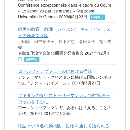
Conférence exceptionnelle dans le cadre du Cours
« Le Japon vu par les manga » (via zoom)
Université de Genève 2023年3月23日
招待有り
線画の教育＝教訓（レッスン） キャラとイラス
トの表象文化論
小田隆、田中祐里子、松下哲也、森田直子、鯖江秀
樹
表象文化論学会第15回研究発表集会 2021年12月4
日
招待有り
ロドルフ・テプフェールにおける描線
アンヌ＝マリー・クリスタンに捧げる国際シンポジ
ウム「テクストとイメージ」 2016年5月21日
フキダシのないストーリーマンガ：19世紀ヨー
ロッパを中心に
ワークショップ「マンガ、あるいは「見る」ことの
近代」第６回 2015年7月25日
物語という名の動物園―動物を通して語られる