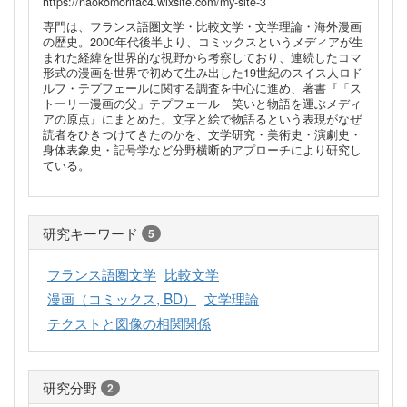
https://naokomoritac4.wixsite.com/my-site-3
専門は、フランス語圏文学・比較文学・文学理論・海外漫画
の歴史。2000年代後半より、コミックスというメディアが生
まれた経緯を世界的な視野から考察しており、連続したコマ
形式の漫画を世界で初めて生み出した19世紀のスイス人ロド
ルフ・テプフェールに関する調査を中心に進め、著書『「ス
トーリー漫画の父」テプフェール 笑いと物語を運ぶメディ
アの原点』にまとめた。文字と絵で物語るという表現がなぜ
読者をひきつけてきたのかを、文学研究・美術史・演劇史・
身体表象史・記号学など分野横断的アプローチにより研究し
ている。
研究キーワード
5
フランス語圏文学
比較文学
漫画（コミックス, BD）
文学理論
テクストと図像の相関関係
研究分野
2