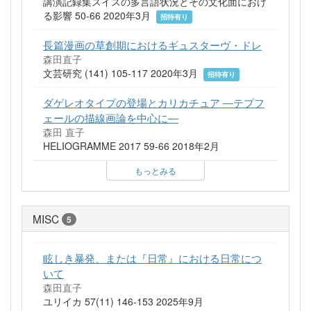
講演記録集スイスの多言語状況とその文化面におけ
る影響 50-66 2020年3月
招待有り
長篇漫画の草創期におけるギュスターヴ・ドレ
森田直子
文芸研究 (141) 105-117 2020年3月
招待有り
ダゲレオタイプの登場とカリカチュア ―テプフ
ェールの描線画論を中心に―
森田 直子
HELIOGRAMME 2017 59-66 2018年2月
もっとみる
MISC
5
眩しき暴発、または『日常』における日常につ
いて
森田直子
ユリイカ 57(11) 146-153 2025年9月