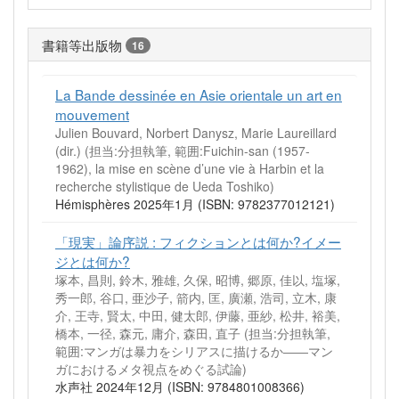
書籍等出版物
16
La Bande dessinée en Asie orientale un art en
mouvement
Julien Bouvard, Norbert Danysz, Marie Laureillard
(dir.) (担当:分担執筆, 範囲:Fuichin-san (1957-
1962), la mise en scène d’une vie à Harbin et la
recherche stylistique de Ueda Toshiko)
Hémisphères 2025年1月 (ISBN: 9782377012121)
「現実」論序説 : フィクションとは何か?イメー
ジとは何か?
塚本, 昌則, 鈴木, 雅雄, 久保, 昭博, 郷原, 佳以, 塩塚,
秀一郎, 谷口, 亜沙子, 箭内, 匡, 廣瀬, 浩司, 立木, 康
介, 王寺, 賢太, 中田, 健太郎, 伊藤, 亜紗, 松井, 裕美,
橋本, 一径, 森元, 庸介, 森田, 直子 (担当:分担執筆,
範囲:マンガは暴力をシリアスに描けるか――マン
ガにおけるメタ視点をめぐる試論)
水声社 2024年12月 (ISBN: 9784801008366)