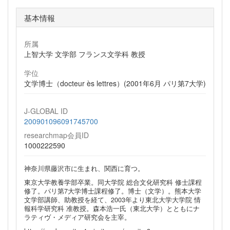
基本情報
所属
上智大学 文学部 フランス文学科 教授
学位
文学博士（docteur ès lettres）(2001年6月 パリ第7大学)
J-GLOBAL ID
200901096091745700
researchmap会員ID
1000222590
神奈川県藤沢市に生まれ、関西に育つ。
東京大学教養学部卒業。同大学院 総合文化研究科 修士課程
修了。パリ第7大学博士課程修了。博士（文学）。熊本大学
文学部講師、助教授を経て、2003年より東北大学大学院 情
報科学研究科 准教授。森本浩一氏（東北大学）とともにナ
ラティヴ・メディア研究会を主宰。