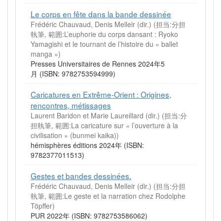
Le corps en fête dans la bande dessinée
Frédéric Chauvaud, Denis Melleir (dir.) (担当:分担
執筆, 範囲:L’euphorie du corps dansant : Ryoko
Yamagishi et le tournant de l’histoire du « ballet
manga »)
Presses Universitaires de Rennes 2024年5
月 (ISBN: 9782753594999)
Caricatures en Extrême-Orient : Origines,
rencontres, métissages
Laurent Baridon et Marie Laureillard (dir.) (担当:分
担執筆, 範囲:La caricature sur « l’ouverture à la
civilisation » (bunmei kaika))
hémisphères éditions 2024年 (ISBN:
9782377011513)
Gestes et bandes dessinées.
Frédéric Chauvaud, Denis Melleir (dir.) (担当:分担
執筆, 範囲:Le geste et la narration chez Rodolphe
Töpffer)
PUR 2022年 (ISBN: 9782753586062)