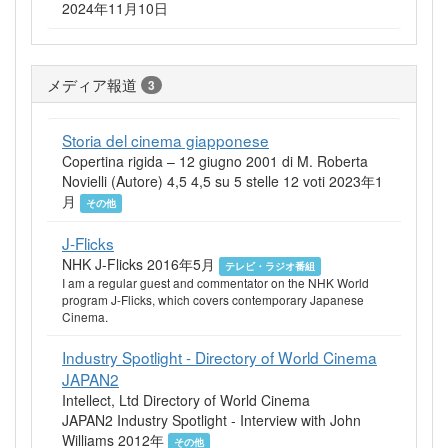
2024年11月10日
メディア報道
3
Storia del cinema giapponese
Copertina rigida – 12 giugno 2001 di M. Roberta
Novielli (Autore) 4,5 4,5 su 5 stelle 12 voti 2023年1
月
その他
J-Flicks
NHK J-Flicks 2016年5月
テレビ・ラジオ番組
I am a regular guest and commentator on the NHK World
program J-Flicks, which covers contemporary Japanese
Cinema.
Industry Spotlight - Directory of World Cinema
JAPAN2
Intellect, Ltd Directory of World Cinema
JAPAN2 Industry Spotlight - Interview with John
Williams 2012年
その他