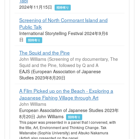
Tabi
2024年11月15日
招待有り
Screening of North Cormorant Island and
Public Talk
International Storytelling Festival 2024年9月6
日
招待有り
The Squid and the Pine
John Williams (Screening of my documentary, The
Squid and the Pine, followed by Q and A
EAJS (European Association of Japanese
Studies 2023年8月20日
A Film Picked up on the Beach - Exploring a
Japanese Fishing Village through Art
John Williams
European Association of Japanese Studies 2023年
8月20日 John Williams
招待有り
This paper was presented in a panel that I convened, with
the title, Art, Environment and Thinking Change. Tak
Watanabe (Sophia University) and Atsuko Nakamura
(Artist) also presented on the panel