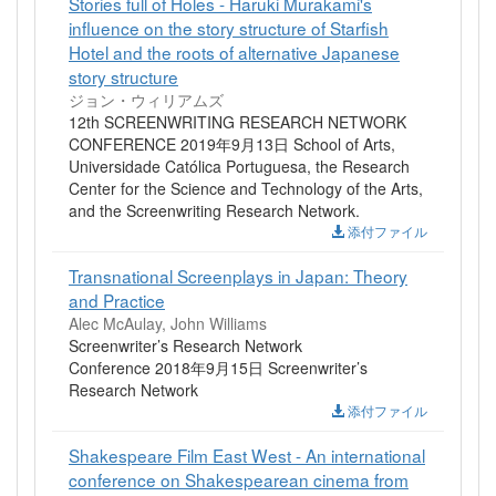
Stories full of Holes - Haruki Murakami's
influence on the story structure of Starfish
Hotel and the roots of alternative Japanese
story structure
ジョン・ウィリアムズ
12th SCREENWRITING RESEARCH NETWORK
CONFERENCE 2019年9月13日 School of Arts,
Universidade Católica Portuguesa, the Research
Center for the Science and Technology of the Arts,
and the Screenwriting Research Network.
添付ファイル
Transnational Screenplays in Japan: Theory
and Practice
Alec McAulay, John Williams
Screenwriter’s Research Network
Conference 2018年9月15日 Screenwriter’s
Research Network
添付ファイル
Shakespeare Film East West - An international
conference on Shakespearean cinema from