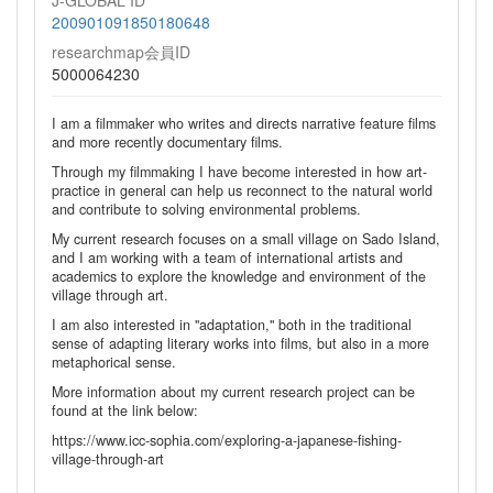
J-GLOBAL ID
200901091850180648
researchmap会員ID
5000064230
I am a filmmaker who writes and directs narrative feature films
and more recently documentary films.
Through my filmmaking I have become interested in how art-
practice in general can help us reconnect to the natural world
and contribute to solving environmental problems.
My current research focuses on a small village on Sado Island,
and I am working with a team of international artists and
academics to explore the knowledge and environment of the
village through art.
I am also interested in "adaptation," both in the traditional
sense of adapting literary works into films, but also in a more
metaphorical sense.
More information about my current research project can be
found at the link below:
https://www.icc-sophia.com/exploring-a-japanese-fishing-
village-through-art