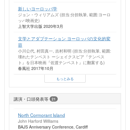
新しいヨーロッパ学
ジョン・ウィリアムズ (担当:分担執筆, 範囲:ヨーロ
ッパ映画史)
上智大学出版 2020年3月
文学とアダプテーション ヨーロッパの文化的変
容
小川公代, 村田真一, 吉村和明 (担当:分担執筆, 範囲:
壊れたテンペスト ーシェイクスピア『テンペス
ト』を日本映画『佐渡テンペスト』に翻案する)
春風社 2017年10月
もっとみる
講演・口頭発表等
21
North Cormorant Island
John Harford Williams
BAJS Anniversary Conference, Cardiff