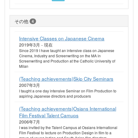
その他
4
Intensive Classes on Japanese Cinema
2019年3月 - 現在
Since 2019 I have taught an intensive class on Japanese
Cinema, Industry and Screenwriting on the MA in
Screenwriting and Production at the Catholic University of
Milan
(Teaching achievements)Skip City Seminars
2007年3月
I taught a one day intensive Seminar on Film Production to
aspiring Japanese directors and producers
(Teaching achievements)Osians International
Film Festival Talent Camups
2006年7月
I was invited by the Talent Campus at Ossians International
Film Festival to lecture on Production Design in film to a
group of young Indian and South Asian film directors.