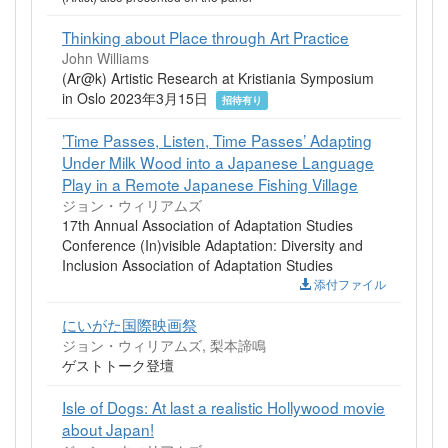
Thinking about Place through Art Practice
John Williams
(Ar@k) Artistic Research at Kristiania Symposium
in Oslo 2023年3月15日
招待有り
’Time Passes, Listen, Time Passes’ Adapting
Under Milk Wood into a Japanese Language
Play in a Remote Japanese Fishing Village
ジョン・ウィリアムズ
17th Annual Association of Adaptation Studies
Conference (In)visible Adaptation: Diversity and
Inclusion Association of Adaptation Studies
添付ファイル
にいがた国際映画祭
ジョン・ウィリアムズ, 梨本諦鳴
ゲストトーク登壇
Isle of Dogs: At last a realistic Hollywood movie
about Japan!