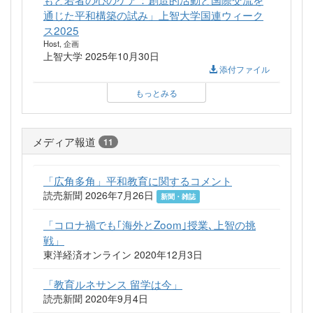
通じた平和構築の試み」上智大学国連ウィーク
ス2025
Host, 企画
上智大学 2025年10月30日
添付ファイル
もっとみる
メディア報道
11
「広角多角」平和教育に関するコメント
読売新聞 2026年7月26日
新聞・雑誌
「コロナ禍でも｢海外とZoom｣授業､上智の挑
戦」
東洋経済オンライン 2020年12月3日
「教育ルネサンス 留学は今」
読売新聞 2020年9月4日