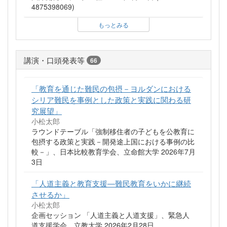
4875398069)
もっとみる
講演・口頭発表等
66
「教育を通じた難民の包摂－ヨルダンにおける
シリア難民を事例とした政策と実践に関わる研
究展望」
小松太郎
ラウンドテーブル「強制移住者の子どもを公教育に
包摂する政策と実践－開発途上国における事例の比
較－」、日本比較教育学会、立命館大学 2026年7月
3日
「人道主義と教育支援―難民教育をいかに継続
させるか」
小松太郎
企画セッション 「人道主義と人道支援」、緊急人
道支援学会、立教大学 2026年2月28日