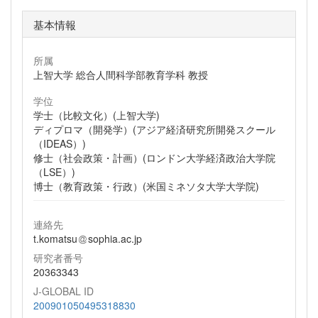
基本情報
所属
上智大学 総合人間科学部教育学科 教授
学位
学士（比較文化）(上智大学)
ディプロマ（開発学）(アジア経済研究所開発スクール
（IDEAS）)
修士（社会政策・計画）(ロンドン大学経済政治大学院
（LSE）)
博士（教育政策・行政）(米国ミネソタ大学大学院)
連絡先
t.komatsu
sophia.ac.jp
研究者番号
20363343
J-GLOBAL ID
200901050495318830