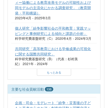
ィー協働による教育改善モデルの可能性および
同モデルの主流化にかかる調査研究」（教育開
発・平和構築）
2023年4月 - 2025年3月
個人研究「紛争影響社会の平和教育：実践マッ
ピングと事例研究による傾向と課題の分析」
科学研究費基盤研究（C） 2020年4月 - 2024年3月
共同研究「高等教育における学修成果の可視化
に関する国際共同研究」
科学研究費基盤研究（B）（代表：杉村美
紀） 2021年 - 2024年
もっとみる
主要な社会貢献活動
135
企画・司会・モデレート「紛争・災害後の子ど
もと若者の心のケア：創造的活動と国際交流を