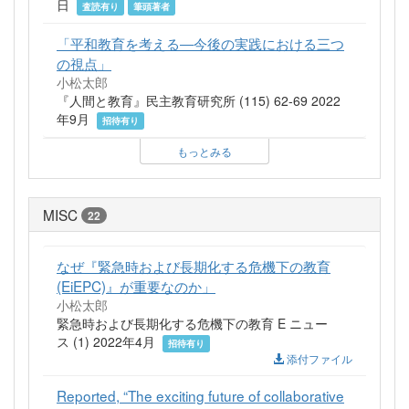
日
査読有り
筆頭著者
「平和教育を考える―今後の実践における三つ
の視点」
小松太郎
『人間と教育』民主教育研究所 (115) 62-69 2022
年9月
招待有り
もっとみる
MISC
22
なぜ『緊急時および長期化する危機下の教育
(EiEPC)』が重要なのか」
小松太郎
緊急時および長期化する危機下の教育 E ニュー
ス (1) 2022年4月
招待有り
添付ファイル
Reported, “The exciting future of collaborative