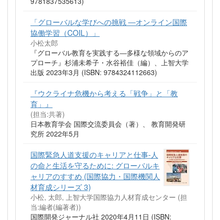
9781837535613)
「グローバルな学びへの挑戦 ―オンライン国際
協働学習（COIL）」
小松太郎
『グローバル教育を実践する―多様な領域からのア
プローチ』杉浦未希子・水谷裕佳（編）、上智大学
出版 2023年3月 (ISBN: 9784324112663)
『ウクライナ危機から考える「戦争」と「教
育」』
(担当:共著)
日本教育学会 国際交流委員会（著）、‎ 教育開発研
究所 2022年5月
国際緊急人道支援のキャリアと仕事-人
の命と生活を守るために: グローバルキ
ャリアのすすめ (国際協力・国際機関人
材育成シリーズ 3)
小松, 太郎, 上智大学国際協力人材育成センター (担
当:編者(編著者))
国際開発ジャーナル社 2020年4月11日 (ISBN: