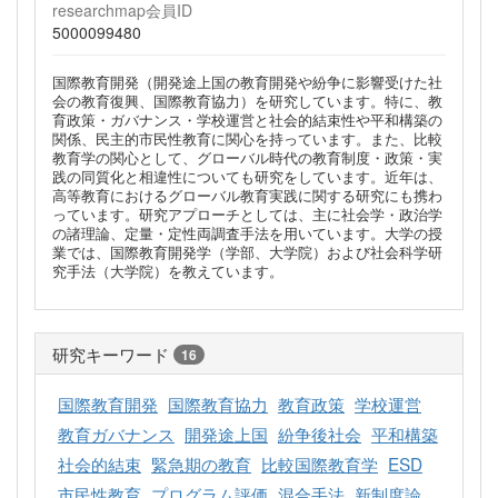
researchmap会員ID
5000099480
国際教育開発（開発途上国の教育開発や紛争に影響受けた社
会の教育復興、国際教育協力）を研究しています。特に、教
育政策・ガバナンス・学校運営と社会的結束性や平和構築の
関係、民主的市民性教育に関心を持っています。また、比較
教育学の関心として、グローバル時代の教育制度・政策・実
践の同質化と相違性についても研究をしています。近年は、
高等教育におけるグローバル教育実践に関する研究にも携わ
っています。研究アプローチとしては、主に社会学・政治学
の諸理論、定量・定性両調査手法を用いています。大学の授
業では、国際教育開発学（学部、大学院）および社会科学研
究手法（大学院）を教えています。
研究キーワード
16
国際教育開発
国際教育協力
教育政策
学校運営
教育ガバナンス
開発途上国
紛争後社会
平和構築
社会的結束
緊急期の教育
比較国際教育学
ESD
市民性教育
プログラム評価
混合手法
新制度論