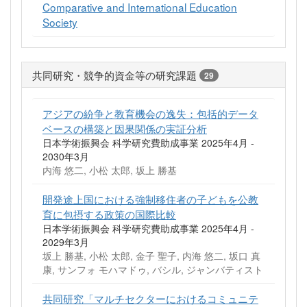
Comparative and International Education
Society
共同研究・競争的資金等の研究課題
29
アジアの紛争と教育機会の逸失：包括的データ
ベースの構築と因果関係の実証分析
日本学術振興会 科学研究費助成事業 2025年4月 -
2030年3月
内海 悠二, 小松 太郎, 坂上 勝基
開発途上国における強制移住者の子どもを公教
育に包摂する政策の国際比較
日本学術振興会 科学研究費助成事業 2025年4月 -
2029年3月
坂上 勝基, 小松 太郎, 金子 聖子, 内海 悠二, 坂口 真
康, サンフォ モハマドゥ, バシル, ジャンバティスト
共同研究「マルチセクターにおけるコミュニテ