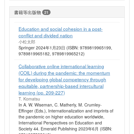
書籍等出版物
21
Education and social cohesion in a post-
conflict and divided nation
小松太郎
Springer 2024年1月23日 (ISBN: 9789819965199,
9789819965182, 9789819965212)
Collaborative online international learning
(COIL) during the pandemic: the momentum
for developing global competency through
equitable, partnership-based intercultural
learning (pp. 209-227)
T. Komatsu
In A. W. Wiseman, C. Matherly, M. Crumley-
Effinger (Eds.), Internationalization and imprints of
the pandemic on higher education worldwide,
International Perspectives on Education and
Society 44. Emerald Publishing 2023年6月 (ISBN: