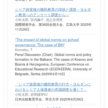
シリア政変後の難民教育の現状と課題－ヨルダ
ン教員へのアンケート調査から―
小松太郎, 宮内繭子, 池之谷理恵
国際開発学会、第36回全国大会、広島大学 2025年
11月29日
“The impact of global norms on school
governance: The case of BiH”
Komatsu, T.
Panel Discussion (Chair); Global norms and policy
formation in the Balkans: The cases of Kosovo and
Bosnia & Herzegovina, European Conference on
Educational Research (ECER/EERA), University of
Belgrade, Serbia 2025年9月10日
「シリア政変後の難民教育の行方－ヨルダンに
おけるシリア人保護者の意識調査を通じて」
小松太郎, 岩間縁WVJ
日本比較教育学会、帝京大学 2025年6月29日
もっとみる