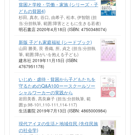
貧困と学校・労働・家族 (シリーズ・子
どもの貧困4)
杉田, 真衣, 谷口, 由希子, 松本, 伊智朗 (担
当:分担執筆, 範囲:障害とともに生きる若者)
明石書店 2020年4月18日 (ISBN: 4750348074)
新版 子ども家庭福祉 (シードブック)
山田 勝美, 艮 香織, 所, 貞之 (担当:分担執
筆, 範囲:障がいを抱える子ども)
建帛社 2019年11月15日 (ISBN:
4767951178)
いじめ・虐待・貧困から子どもたちを
守るためのQ&A100ーースクールソー
シャルワーカーの実践から
岩田美香, 髙良麻子 (担当:分担執筆, 範
囲:p.98-101,110-111,114-117)
生活書院 2019年7月13日 (ISBN: 4865000984)
現代アイヌの生活と地域住民 (先住民族
の社会学)