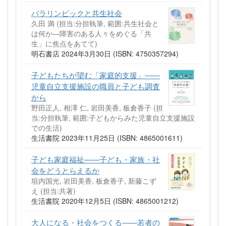
パラリンピックと共生社会
久田 満 (担当:分担執筆, 範囲:共生社会と
は何か―障害のある人々をめぐる「共
生」に焦点をあてて)
明石書店 2024年3月30日 (ISBN: 4750357294)
子どもたちが望む「家庭的支援」――
児童自立支援施設の職員と子ども調査
から
野田正人, 相澤 仁, 岩田美香, 板倉香子 (担
当:分担執筆, 範囲:子どもからみた児童自立支援施設
での生活)
生活書院 2023年11月25日 (ISBN: 4865001611)
子ども家庭福祉――子ども・家族・社
会をどうとらえるか
垣内国光, 岩田美香, 板倉香子, 新藤こず
え (担当:共著)
生活書院 2020年12月5日 (ISBN: 4865001212)
大人になる・社会をつくる――若者の