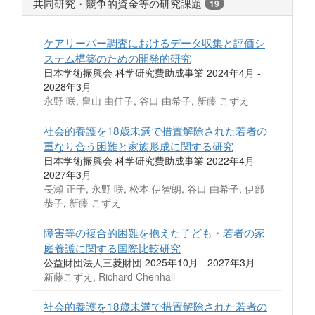
共同研究・競争的資金等の研究課題
19
ケアリーバー調査におけるデータ収集と評価シ
ステム構築のための開発的研究
日本学術振興会 科学研究費助成事業 2024年4月 -
2028年3月
永野 咲, 畠山 由佳子, 谷口 由希子, 新藤 こずえ
社会的養護を18歳未満で措置解除された若者の
重なり合う困難と家族形成に関する研究
日本学術振興会 科学研究費助成事業 2022年4月 -
2027年3月
長瀬 正子, 永野 咲, 松本 伊智朗, 谷口 由希子, 伊部
恭子, 新藤 こずえ
障害等の複合的困難を抱えた子ども・若者の家
庭養護に関する国際比較研究
公益財団法人三菱財団 2025年10月 - 2027年3月
新藤こずえ, Richard Chenhall
社会的養護を18歳未満で措置解除された若者の