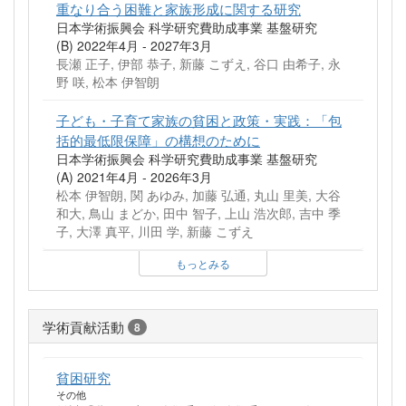
重なり合う困難と家族形成に関する研究
日本学術振興会 科学研究費助成事業 基盤研究
(B) 2022年4月 - 2027年3月
長瀬 正子, 伊部 恭子, 新藤 こずえ, 谷口 由希子, 永
野 咲, 松本 伊智朗
子ども・子育て家族の貧困と政策・実践：「包
括的最低限保障」の構想のために
日本学術振興会 科学研究費助成事業 基盤研究
(A) 2021年4月 - 2026年3月
松本 伊智朗, 関 あゆみ, 加藤 弘通, 丸山 里美, 大谷
和大, 鳥山 まどか, 田中 智子, 上山 浩次郎, 吉中 季
子, 大澤 真平, 川田 学, 新藤 こずえ
もっとみる
学術貢献活動
8
貧困研究
その他