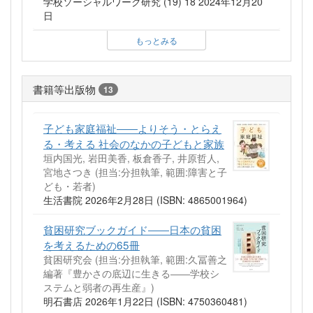
学校ソーシャルワーク研究 (19) 18 2024年12月20
日
もっとみる
書籍等出版物
13
子ども家庭福祉――よりそう・とらえ
る・考える 社会のなかの子どもと家族
垣内国光, 岩田美香, 板倉香子, 井原哲人,
宮地さつき (担当:分担執筆, 範囲:障害と子
ども・若者)
生活書院 2026年2月28日 (ISBN: 4865001964)
貧困研究ブックガイド――日本の貧困
を考えるための65冊
貧困研究会 (担当:分担執筆, 範囲:久冨善之
編著『豊かさの底辺に生きる――学校シ
ステムと弱者の再生産』)
明石書店 2026年1月22日 (ISBN: 4750360481)