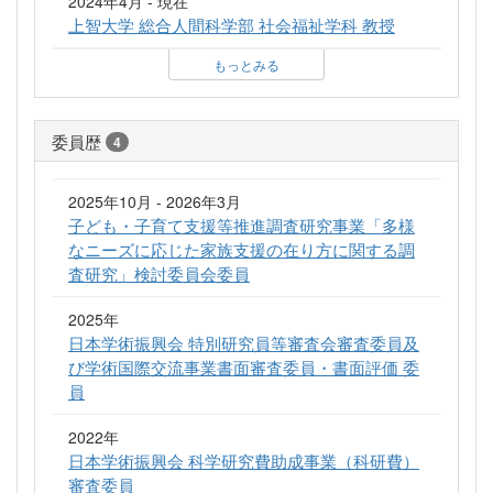
2024年4月 - 現在
上智大学 総合人間科学部 社会福祉学科 教授
もっとみる
委員歴
4
2025年10月 - 2026年3月
子ども・子育て支援等推進調査研究事業「多様
なニーズに応じた家族支援の在り方に関する調
査研究」検討委員会委員
2025年
日本学術振興会 特別研究員等審査会審査委員及
び学術国際交流事業書面審査委員・書面評価 委
員
2022年
日本学術振興会 科学研究費助成事業（科研費）
審査委員