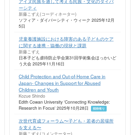
アイヌ民族を通して考える民族・文化のダイバ
ーシティ
新藤こずえ(コーディネーター)
ソフィア・ダイバーシティ・ウィーク 2025年12月
5日
児童養護施設における障害のある子どものケア
に関する連携・協働の現状と課題
新藤こずえ
日本子ども虐待防止学会第31回学術集会ほっかいど
う大会 2025年11月16日
Child Protection and Out-of-Home Care in
Japan- Changes in Support for Abused
Children and Youth
Kozue Shindo
Edith Cowan University 'Connecting Knowledge:
Research in Focus' 2025年10月28日
招待有り
次世代育成フォーラム〜子ども・若者の居場所
を支える〜
新藤こずえ(コメンテーター)