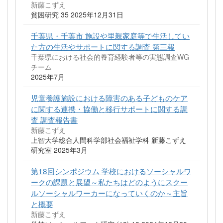
新藤こずえ
貧困研究 35 2025年12月31日
千葉県・千葉市 施設や里親家庭等で生活してい
た方の生活やサポートに関する調査 第三報
千葉県における社会的養育経験者等の実態調査WG
チーム
2025年7月
児童養護施設における障害のある子どものケア
に関する連携・協働と移行サポートに関する調
査 調査報告書
新藤こずえ
上智大学総合人間科学部社会福祉学科 新藤こずえ
研究室 2025年3月
第18回シンポジウム 学校におけるソーシャルワ
ークの課題と展望～私たちはどのようにスクー
ルソーシャルワーカーになっていくのか～主旨
と概要
新藤こずえ