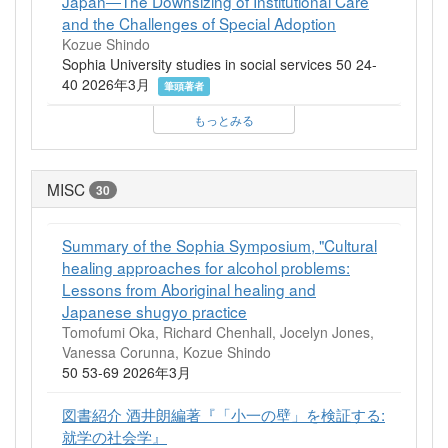
Japan―The Downsizing of Institutional Care
and the Challenges of Special Adoption
Kozue Shindo
Sophia University studies in social services 50 24-
40 2026年3月
筆頭著者
もっとみる
MISC
30
Summary of the Sophia Symposium, "Cultural
healing approaches for alcohol problems:
Lessons from Aboriginal healing and
Japanese shugyo practice
Tomofumi Oka, Richard Chenhall, Jocelyn Jones,
Vanessa Corunna, Kozue Shindo
50 53-69 2026年3月
図書紹介 酒井朗編著『「小一の壁」を検証する:
就学の社会学』