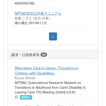
4865000186)
NPO経営自己評価マニュアル
新藤 こずえ (担当:共著)
南の風社 2013年11月
1
講演・口頭発表等
44
Alternative Care in Japan- Focusing on
Children with Disabilities-
Kozue Shindo
INTRAC (International Research Network on
Transitions to Adulthood from Care) Disability &
Leaving Care TIG Meeting 2026年3月30
日
招待有り