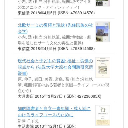
小内, 透 (担当:分担執筆, 範囲:現代アイヌ
のエスニック・アイデンティティ)
東信堂 2018年4月5日 (ISBN: 4798914576)
北欧サーミの復権と現状 (先住民族の社
会学)
小内, 透 (担当:分担執筆, 範囲:博物館・劇
場を通したサーミ文化の再生と復興)
東信堂 2018年4月5日 (ISBN: 4798914568)
現代社会と子どもの貧困: 福祉・労働の
視点から (法政大学大原社会問題研究所
叢書)
原, 伸子, 岩田, 美香, 宮島, 喬 (担当:分担執
筆, 範囲:障害のある若者と貧困―ライフコースの視
点から)
大月書店 2015年3月27日 (ISBN: 427236085X)
知的障害者と自立―青年期・成人期に
おけるライフコースのために
新藤 こずえ
生活書院 2013年12月1日 (ISBN: