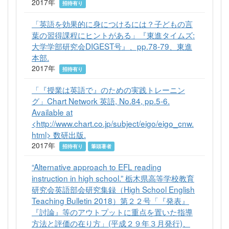
2017年
招待有り
「英語を効果的に身につけるには？子どもの言
葉の習得課程にヒントがある」『東進タイムズ:
大学学部研究会DIGEST号』、pp.78-79、東進
本部.
2017年
招待有り
「『授業は英語で』のための実践トレーニン
グ」Chart Network 英語, No.84, pp.5-6.
Available at
<http://www.chart.co.jp/subject/eigo/eigo_cnw.
html> 数研出版.
2017年
招待有り
筆頭著者
“Alternative approach to EFL reading
instruction in high school.” 栃木県高等学校教育
研究会英語部会研究集録（High School English
Teaching Bulletin 2018）第２２号「『発表』
『討論』等のアウトプットに重点を置いた指導
方法と評価の在り方」(平成２９年３月発行)、