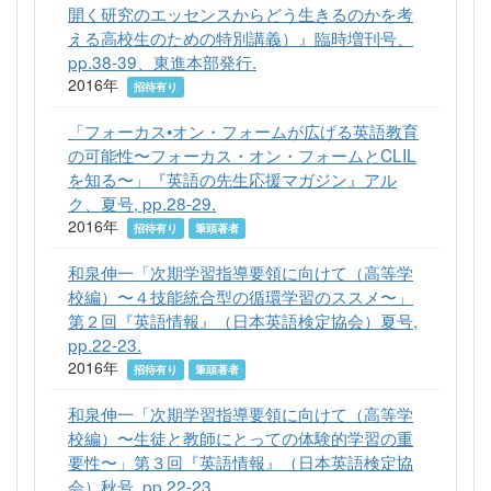
開く研究のエッセンスからどう生きるのかを考
える高校生のための特別講義）』臨時増刊号、
pp.38-39、東進本部発行.
2016年
招待有り
「フォーカス•オン・フォームが広げる英語教育
の可能性〜フォーカス・オン・フォームとCLIL
を知る〜」『英語の先生応援マガジン』アル
ク、夏号, pp.28-29.
2016年
招待有り
筆頭著者
和泉伸一「次期学習指導要領に向けて（高等学
校編）〜４技能統合型の循環学習のススメ〜」
第２回『英語情報』（日本英語検定協会）夏号,
pp.22-23.
2016年
招待有り
筆頭著者
和泉伸一「次期学習指導要領に向けて（高等学
校編）〜生徒と教師にとっての体験的学習の重
要性〜」第３回『英語情報』（日本英語検定協
会）秋号, pp.22-23.