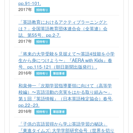
pp.91-101.
2017年
招待有り
「英語教育におけるアクティブラーニングと
は？」全国英語教育団体連合会（全英連）会
誌、第55号、pp.2-7.
2017年
招待有り
「将来の大学受験を見据えて〜英語4技能を小学
生から身につけよう〜」『AERA with Kids』春
号、pp.115-121（朝日新聞出版発行）.
2016年
招待有り
筆頭著者
和泉伸一「次期学習指導要領に向けて（高等学
校編）〜言語活動の充実をはかる取り組み〜」
第１回『英語情報』（日本英語検定協会）春号,
pp.22−23.
2016年
招待有り
筆頭著者
「子供の言語習得から学ぶ英語学習の秘訣」
『東進タイムズ: 大学学部研究会号（世界を切り