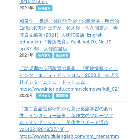
0215-2.html>
2021年
招待有り
和泉伸一 書評「外国語学習での暗示的・明示的
知識の役割とは何か」鈴木渉・佐久間康之・寺
澤貴文編著 (2021), 大修館書店. English
Education 『英語教育』April, Vol.70, No.10.
pp.87-88、大修館書店.
2021年
招待有り
筆頭著者
「幼児期の英語教育の是非」『受験情報サイト
インターエデュ・ドットコム』2020.2、株式会
社インターエデュ・ドットコム、
https://www.inter-edu.com/article/news/kdi_02/
2020年
招待有り
筆頭著者
「第二言語習得研究から見た英語学習のあり
方」インタビュー記事、英作文のフルーツフ
ル・イングリッシュ、英作文サポート通信
vol.432 (2019/07/19)、
https://www.fruitfulenglish.com/mm_mems/mm