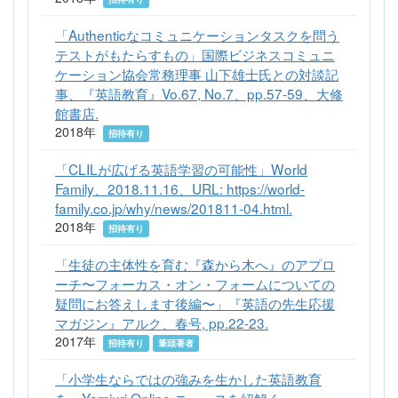
「Authenticなコミュニケーションタスクを問う
テストがもたらすもの」国際ビジネスコミュニ
ケーション協会常務理事 山下雄士氏との対談記
事、『英語教育』Vo.67, No.7、pp.57-59、大修
館書店.
2018年
招待有り
「CLILが広げる英語学習の可能性」World
Family、2018.11.16、URL: https://world-
family.co.jp/why/news/201811-04.html.
2018年
招待有り
「生徒の主体性を育む『森から木へ』のアプロ
ーチ〜フォーカス・オン・フォームについての
疑問にお答えします後編〜」『英語の先生応援
マガジン』アルク、春号, pp.22-23.
2017年
招待有り
筆頭著者
「小学生ならではの強みを生かした英語教育