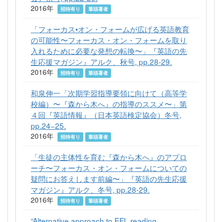
2016年
招待有り
筆頭著者
「フォーカス•オン・フォームが広げる英語教育
の可能性〜フォーカス・オン・フォームを取り
入れるために必要な発想の転換〜」『英語の先
生応援マガジン』アルク、秋号, pp.28-29.
2016年
招待有り
筆頭著者
和泉伸一「次期学習指導要領に向けて（高等学
校編）〜『森から木へ』の指導のススメ〜」第
４回『英語情報』（日本英語検定協会）冬号,
pp.24−25.
2016年
招待有り
筆頭著者
「生徒の主体性を育む『森から木へ』のアプロ
ーチ〜フォーカス・オン・フォームについての
疑問にお答えします前編〜」『英語の先生応援
マガジン』アルク、冬号, pp.28-29.
2016年
招待有り
筆頭著者
“Alternative approach to EFL reading