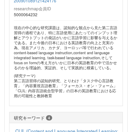
200901089121424176
researchmap会員ID
5000064232
現在の中心的な研究課題は、認知的な観点から見た第二言語
習得の過程であり、特に言語使用にあたってのインプット理
解とアウトプットの発話がいかに言語学習に影響を与えるか
である。また今後の日本における英語教育の向上と充実の
為、現在アメリカ、カナダ、ヨーロッパ等で行われている
content-based language instruction,content and language
integrated learning, task-based language instruction,そして
focus on formの考え方がいかに日本の英語教育の中で活かせ
るのかを理論的、実証的、そして実践的に模索している。
(研究テーマ)
第二言語習得の認知的研究、とりわけ「タスク中心言語教
育」「内容重視言語教育」「フォーカス・オン・フォーム」
「CLIL: 内容言語統合型学習」の日本の英語教育における応
用の可能性と教師教育
研究キーワード
4
CLIL (Content and Language Integrated Learning: