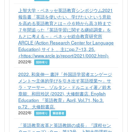
上智大学・ベネッセ英語教育シンポジウム2021
報告書「英語を使いたい、学びたいという意欲
を高める英語教育とは～小６時から高３時まで
７年間追った『英語学習に関する継続調査』を
もとに考える～」ベネッセ総合教育研究所
ARCLE (Action Research Center for Language
Education) サイト 、主にpp.7~13, 25.
<https://www.arcle.jp/report/2021/0002.html>
2022年
招待有り
2022. 和泉伸一 書評「外国語学習者エンゲージ
メント〜主体的学びを引き出す英語授業〜」サ
ラ・マーサー、ゾルタン・ドルニェイ著／鈴木
章能、和田玲訳 (2022), 大修館書店. English
Education 『英語教育』April, Vol.71, No.3.
p.72、大修館書店.
2022年
招待有り
筆頭著者
「英語教育改革と英語教師の成長」『課程セン
ターニューズレター』第12号、上智大学課程セ