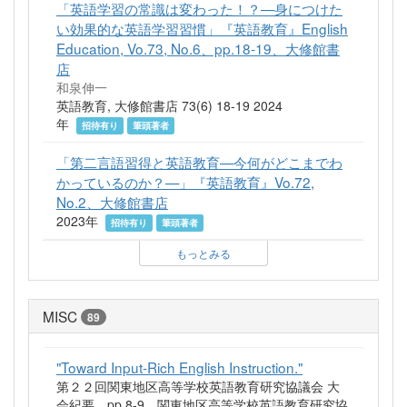
「英語学習の常識は変わった！？—身につけた
い効果的な英語学習習慣」『英語教育』English
Education, Vo.73, No.6、pp.18-19、大修館書
店
和泉伸一
英語教育, 大修館書店 73(6) 18-19 2024
年
招待有り
筆頭著者
「第二言語習得と英語教育—今何がどこまでわ
かっているのか？—」『英語教育』Vo.72,
No.2、大修館書店
2023年
招待有り
筆頭著者
もっとみる
MISC
89
"Toward Input-Rich English Instruction."
第２２回関東地区高等学校英語教育研究協議会 大
会紀要、pp.8-9、関東地区高等学校英語教育研究協