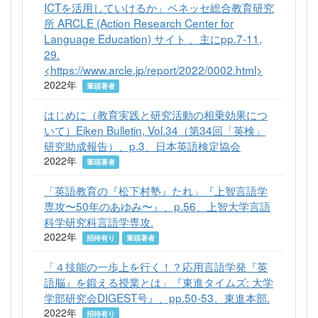
ICTを活用していけるか」ベネッセ総合教育研究
所 ARCLE (Action Research Center for
Language Education) サイト 、主にpp.7-11,
29.
<https://www.arcle.jp/report/2022/0002.html>
2022年
筆頭著者
はじめに（教育実践と研究活動の相乗効果につ
いて）Eiken Bulletin, Vol.34（第34回「英検」
研究助成報告）、p.3、日本英語検定協会
2022年
筆頭著者
「英語教育の『松下村塾』たれ」『上智言語学
専攻〜50年のあゆみ〜』、p.56、上智大学言語
科学研究科言語学専攻.
2022年
招待有り
筆頭著者
「４技能の一歩上を行く！？応用言語学発『英
語脳』を鍛える授業とは」『東進タイムズ: 大学
学部研究会DIGEST号』、pp.50-53、東進本部.
2022年
招待有り