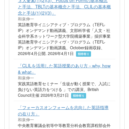
３大要素(1)(2)(3)、Focus on Formの基本概念
と手法、TBLTの基本概念と手法、CLILの基本概
念と手法(1)(2)(3)」
和泉伸一
英語教育学イニシアティブ・プログラム（TEFL-
IP）オンデマンド動画講義、文部科学省「人文・社
会科学系ネットワーク型大学院構築事業」採択事業
英語教育学イニシアティヴ・プログラム（TEFL-
IP）オンデマンド動画講義、October録画収録、
2026年4月公開. 2026年4月1日
招待有り
「CLILを活用した英語授業のあり方－why, how
& what」
和泉伸一
実践英語教育セミナー「生徒が動く授業で、入試に
負けない英語力をつける 」での講演、British
Council主催 2026年3月21日
招待有り
「フォーカスオンフォームを志向した英語指導
の在り方」
和泉伸一
中央教育審議会初等中等教育分科会教育課程部会外