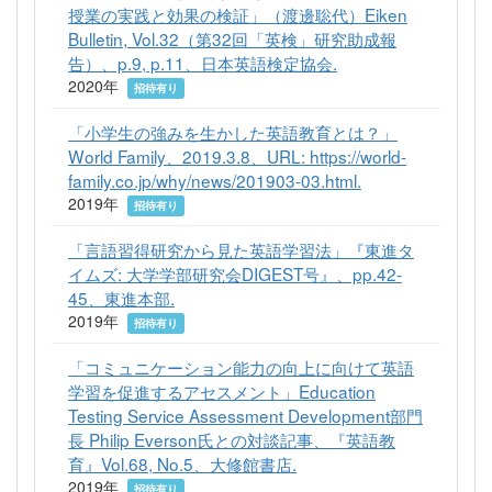
授業の実践と効果の検証」（渡邊聡代）Eiken
Bulletin, Vol.32（第32回「英検」研究助成報
告）、p.9, p.11、日本英語検定協会.
2020年
招待有り
「小学生の強みを生かした英語教育とは？」
World Family、2019.3.8、URL: https://world-
family.co.jp/why/news/201903-03.html.
2019年
招待有り
「言語習得研究から見た英語学習法」『東進タ
イムズ: 大学学部研究会DIGEST号』、pp.42-
45、東進本部.
2019年
招待有り
「コミュニケーション能力の向上に向けて英語
学習を促進するアセスメント」Education
Testing Service Assessment Development部門
長 Philip Everson氏との対談記事、『英語教
育』Vol.68, No.5、大修館書店.
2019年
招待有り