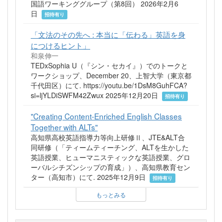
国語ワーキンググループ（第8回） 2026年2月6
日
招待有り
「文法のその先へ : 本当に「伝わる」英語を身
につけるヒント」
和泉伸一
TEDxSophia U（『シン・セカイ』）でのトークと
ワークショップ、December 20、上智大学（東京都
千代田区）にて. https://youtu.be/1DsM8GuhFCA?
si=ljYLDiSWFM42Zwux 2025年12月20日
招待有り
"Creating Content-Enriched English Classes
Together with ALTs"
高知県高校英語指導力等向上研修Ⅱ、JTE&ALT合
同研修（「ティームティーチング、ALTを生かした
英語授業、ヒューマニスティックな英語授業、グロ
ーバルシチズンシップの育成」）、高知県教育セン
ター（高知市）にて. 2025年12月9日
招待有り
もっとみる