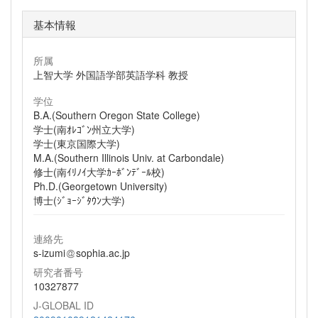
基本情報
所属
上智大学 外国語学部英語学科 教授
学位
B.A.(Southern Oregon State College)
学士(南ｵﾚｺﾞﾝ州立大学)
学士(東京国際大学)
M.A.(Southern Illinois Univ. at Carbondale)
修士(南ｲﾘﾉｲ大学ｶｰﾎﾞﾝﾃﾞｰﾙ校)
Ph.D.(Georgetown University)
博士(ｼﾞｮｰｼﾞﾀｳﾝ大学)
連絡先
s-izumi
sophia.ac.jp
研究者番号
10327877
J-GLOBAL ID