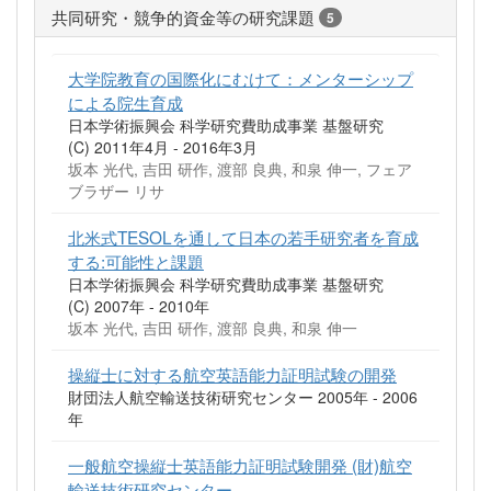
共同研究・競争的資金等の研究課題
5
大学院教育の国際化にむけて：メンターシップ
による院生育成
日本学術振興会 科学研究費助成事業 基盤研究
(C) 2011年4月 - 2016年3月
坂本 光代, 吉田 研作, 渡部 良典, 和泉 伸一, フェア
ブラザー リサ
北米式TESOLを通して日本の若手研究者を育成
する:可能性と課題
日本学術振興会 科学研究費助成事業 基盤研究
(C) 2007年 - 2010年
坂本 光代, 吉田 研作, 渡部 良典, 和泉 伸一
操縦士に対する航空英語能力証明試験の開発
財団法人航空輸送技術研究センター 2005年 - 2006
年
一般航空操縦士英語能力証明試験開発 (財)航空
輸送技術研究センター