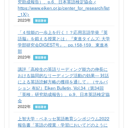
究助成報告）、p.6、日本英語検定協会.<
https://www.eiken.or.jp/center_for_research/list
_1X/>
2023年
筆頭著者
「４技能の一歩上を行く！？応用言語学発『英
語脳』を鍛える授業とは」『東進タイムズ: 大学
学部研究会DIGEST号』、pp.158-159、東進本
部
2023年
筆頭著者
講評「高校生の英語リーディング能力の伸長に
おける協同的なリーディング活動の効果― 対話
による英語読解方略の獲得を通して」（サルバ
ション 有紀）Eiken Bulletin, Vol.34（第34回
「英検」研究助成報告）、p.9、日本英語検定協
会
2022年
筆頭著者
上智大学・ベネッセ英語教育シンポジウム2022
報告書「英語の授業・学習においてどのように