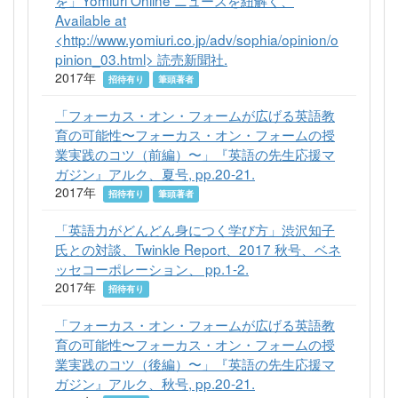
を」Yomiuri Online ニュースを紐解く、
Available at
<http://www.yomiuri.co.jp/adv/sophia/opinion/o
pinion_03.html> 読売新聞社.
2017年
招待有り
筆頭著者
「フォーカス・オン・フォームが広げる英語教
育の可能性〜フォーカス・オン・フォームの授
業実践のコツ（前編）〜」『英語の先生応援マ
ガジン』アルク、夏号, pp.20-21.
2017年
招待有り
筆頭著者
「英語力がどんどん身につく学び方」渋沢知子
氏との対談、Twinkle Report、2017 秋号、ベネ
ッセコーポレーション、 pp.1-2.
2017年
招待有り
「フォーカス・オン・フォームが広げる英語教
育の可能性〜フォーカス・オン・フォームの授
業実践のコツ（後編）〜」『英語の先生応援マ
ガジン』アルク、秋号, pp.20-21.