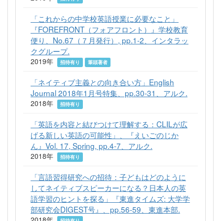
「これからの中学校英語授業に必要なこと」
『FOREFRONT（フォアフロント）』学校教育
便り、No.67（７月発行）, pp.1-2、インタラッ
クグループ.
2019年
招待有り
筆頭著者
「ネイティブ主義との向き合い方」English
Journal 2018年1月号特集、pp.30-31、アルク.
2018年
招待有り
「英語を内容と結びつけて理解する：CLILが広
げる新しい英語の可能性」、『えいごのじか
ん』Vol. 17, Spring, pp.4-7、アルク.
2018年
招待有り
「言語習得研究への招待：子どもはどのように
してネイティブスピーカーになる？日本人の英
語学習のヒントを探る」『東進タイムズ: 大学学
部研究会DIGEST号』、pp.56-59、東進本部.
2018年
招待有り