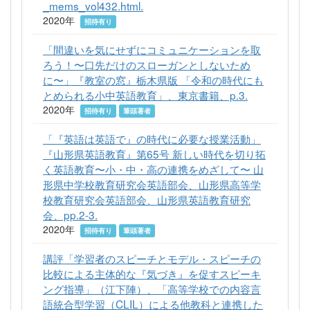
_mems_vol432.html.
2020年
招待有り
「間違いを気にせずにコミュニケーションを取
ろう！〜口先だけのスローガンとしないため
に〜」『教室の窓』栃木県版 「令和の時代にも
とめられる小中英語教育」、東京書籍、p.3.
2020年
招待有り
筆頭著者
「『英語は英語で』の時代に必要な授業活動」
『山形県英語教育』第65号 新しい時代を切り拓
く英語教育〜小・中・高の連携をめざして〜 山
形県中学校教育研究会英語部会、山形県高等学
校教育研究会英語部会、山形県英語教育研究
会、pp.2-3.
2020年
招待有り
筆頭著者
講評「学習者のスピーチとモデル・スピーチの
比較による主体的な『気づき』を促すスピーキ
ング指導」（江下陣）、「高等学校での内容言
語統合型学習（CLIL）による他教科と連携した