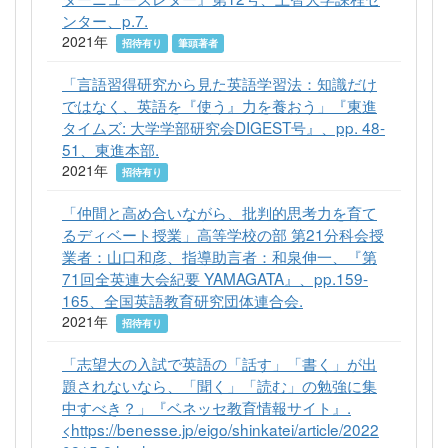
ンター、p.7.
2021年
招待有り
筆頭著者
「言語習得研究から見た英語学習法：知識だけ
ではなく、英語を『使う』力を養おう」『東進
タイムズ: 大学学部研究会DIGEST号』、pp. 48-
51、東進本部.
2021年
招待有り
「仲間と高め合いながら、批判的思考力を育て
るディベート授業」高等学校の部 第21分科会授
業者：山口和彦、指導助言者：和泉伸一、『第
71回全英連大会紀要 YAMAGATA』、pp.159-
165、全国英語教育研究団体連合会.
2021年
招待有り
「志望大の入試で英語の「話す」「書く」が出
題されないなら、「聞く」「読む」の勉強に集
中すべき？」『ベネッセ教育情報サイト』.
<https://benesse.jp/eigo/shinkatei/article/2022