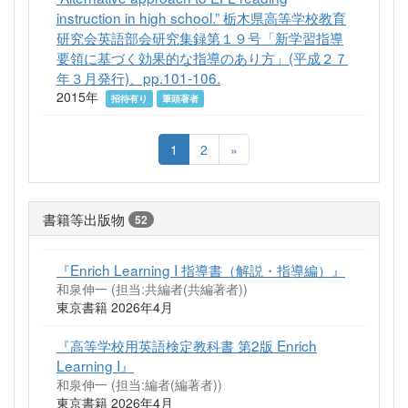
instruction in high school.” 栃木県高等学校教育
研究会英語部会研究集録第１９号「新学習指導
要領に基づく効果的な指導のあり方」(平成２７
年３月発行)、pp.101-106.
2015年
招待有り
筆頭著者
1
2
»
書籍等出版物
52
『Enrich Learning I 指導書（解説・指導編）』
和泉伸一 (担当:共編者(共編著者))
東京書籍 2026年4月
『高等学校用英語検定教科書 第2版 Enrich
Learning I』
和泉伸一 (担当:編者(編著者))
東京書籍 2026年4月