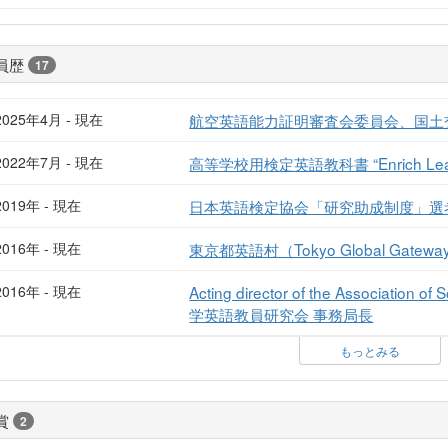
員歴
17
2025年4月 - 現在
航空英語能力証明審査会委員会、国土
2022年7月 - 現在
高等学校用検定英語教科書 “Enrich Learn
2019年 - 現在
日本英語検定協会「研究助成制度」選
2016年 - 現在
東京都英語村（Tokyo Global Ga
2016年 - 現在
Acting director of the Association o
学英語教員研究会 事務局長
もっとみる
賞
2