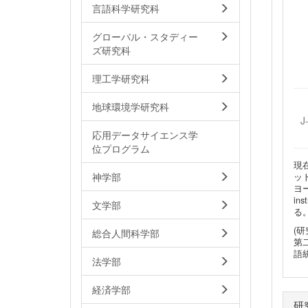
言語科学研究科
グローバル・スタディー
ズ研究科
理工学研究科
地球環境学研究科
J
応用データサイエンス学
位プログラム
現
神学部
ッ
ヨーロ
in
文学部
る
(研
総合人間科学部
第
語
法学部
経済学部
研