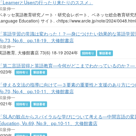
「LearnerとUserの行ったり来たりのススメ」
和泉伸一
ベネッセ英語教育研究ノート・研究会レポート、ベネッセ総合教育研究所 ARCLE (Ac
Language Education) サイト. <https://www.arcle.jp/note/2024/0048.h
「英語学習の常識は変わった！？—身につけたい効果的な英語学習習慣」『英語
Vo.73, No.6、pp.18-19、大修館書店
和泉伸一
英語教育, 大修館書店 73(6) 18-19 2024年
招待有り
筆頭著者
「第二言語習得と英語教育—今何がどこまでわかっているのか？—」『英
2023年
招待有り
筆頭著者
「使える文法の指導に向けて—３要素の重要性と支援のあり方について—」『英
Vo.70, No.4、pp.10-11、大修館書店
和泉伸一
2021年
招待有り
筆頭著者
「SLAの観点からスパイラルな学びについて考える—中間言語の変異性
Education, Vo.69, No.9、pp.10-11、大修館書店
和泉伸一
2020年