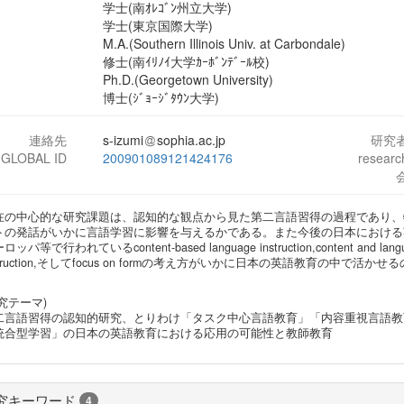
学士(南ｵﾚｺﾞﾝ州立大学)
学士(東京国際大学)
M.A.(Southern Illinois Univ. at Carbondale)
修士(南ｲﾘﾉｲ大学ｶｰﾎﾞﾝﾃﾞｰﾙ校)
Ph.D.(Georgetown University)
博士(ｼﾞｮｰｼﾞﾀｳﾝ大学)
連絡先
s-izumi
sophia.ac.jp
研究
-GLOBAL ID
200901089121424176
resear
在の中心的な研究課題は、認知的な観点から見た第二言語習得の過程であり、
トの発話がいかに言語学習に影響を与えるかである。また今後の日本における
ッパ等で行われているcontent-based language instruction,content and language i
struction,そしてfocus on formの考え方がいかに日本の英語教育の
。
究テーマ)
二言語習得の認知的研究、とりわけ「タスク中心言語教育」「内容重視言語教育」
統合型学習」の日本の英語教育における応用の可能性と教師教育
究キーワード
4