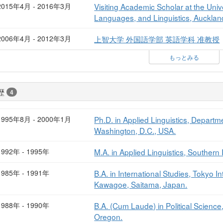
2015年4月 - 2016年3月
Visiting Academic Scholar at the Unive
Languages, and Linguistics, Auckla
2006年4月 - 2012年3月
上智大学 外国語学部 英語学科 准教授
もっとみる
歴
4
1995年8月 - 2000年1月
Ph.D. in Applied Linguistics, Departm
Washington, D.C., USA.
1992年 - 1995年
M.A. in Applied Linguistics, Southern I
1985年 - 1991年
B.A. in International Studies, Tokyo
Kawagoe, Saitama, Japan.
1988年 - 1990年
B.A. (Cum Laude) in Political Scienc
Oregon.