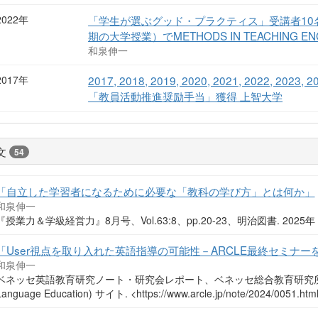
2022年
「学生が選ぶグッド・プラクティス」受講者10名
期の大学授業）でMETHODS IN TEACHING E
和泉伸一
2017年
2017, 2018, 2019, 2020, 2021, 2022,
「教員活動推進奨励手当」獲得 上智大学
文
54
「自立した学習者になるために必要な「教科の学び方」とは何か」
和泉伸一
『授業力＆学級経営力』8月号、Vol.63:8、pp.20-23、明治図書. 2025
「User視点を取り入れた英語指導の可能性－ARCLE最終セミナー
和泉伸一
ベネッセ英語教育研究ノート・研究会レポート、ベネッセ総合教育研究所 ARCLE (Ac
Language Education) サイト. <https://www.arcle.jp/note/2024/0051.h