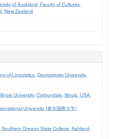
rsity of Auckland, Faculty of Cultures,
nd, New Zealand
ent of Linguistics, Georgetown University,
llinois University, Carbondale, Illinois, USA.
 International University (東京国際大学),
e, Southern Oregon State College, Ashland,