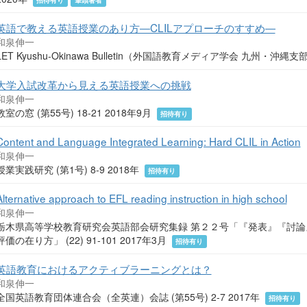
招待有り
筆頭著者
英語で教える英語授業のあり方―CLILアプローチのすすめ―
和泉伸一
LET Kyushu-Okinawa Bulletin（外国語教育メディア学会 九州・沖縄支部） 
大学入試改革から見える英語授業への挑戦
和泉伸一
教室の窓 (第55号) 18-21 2018年9月
招待有り
Content and Language Integrated Learning: Hard CLIL in Action
和泉伸一
授業実践研究 (第1号) 8-9 2018年
招待有り
Alternative approach to EFL reading instruction in high school
和泉伸一
栃木県高等学校教育研究会英語部会研究集録 第２２号「『発表』『討
評価の在り方」 (22) 91-101 2017年3月
招待有り
英語教育におけるアクティブラーニングとは？
和泉伸一
全国英語教育団体連合会（全英連）会誌 (第55号) 2-7 2017年
招待有り