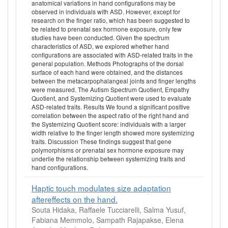
anatomical variations in hand configurations may be
observed in individuals with ASD. However, except for
research on the finger ratio, which has been suggested to
be related to prenatal sex hormone exposure, only few
studies have been conducted. Given the spectrum
characteristics of ASD, we explored whether hand
configurations are associated with ASD-related traits in the
general population. Methods Photographs of the dorsal
surface of each hand were obtained, and the distances
between the metacarpophalangeal joints and finger lengths
were measured. The Autism Spectrum Quotient, Empathy
Quotient, and Systemizing Quotient were used to evaluate
ASD-related traits. Results We found a significant positive
correlation between the aspect ratio of the right hand and
the Systemizing Quotient score: individuals with a larger
width relative to the finger length showed more systemizing
traits. Discussion These findings suggest that gene
polymorphisms or prenatal sex hormone exposure may
underlie the relationship between systemizing traits and
hand configurations.
Haptic touch modulates size adaptation
aftereffects on the hand.
Souta Hidaka, Raffaele Tucciarelli, Salma Yusuf,
Fabiana Memmolo, Sampath Rajapakse, Elena