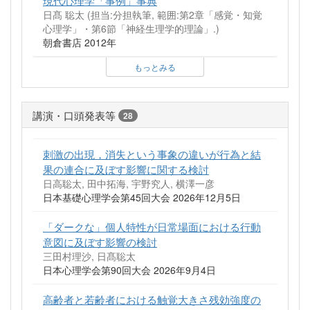
現代心理学「事例」事典
日髙 聡太 (担当:分担執筆, 範囲:第2章「感覚・知覚
心理学」・第6節「神経生理学的理論」.)
朝倉書店 2012年
もっとみる
講演・口頭発表等
28
刺激の出現，消失という事象の違いが行為と結
果の連合に及ぼす影響に関する検討
日高聡太, 田中拓海, 宇野究人, 横澤一彦
日本基礎心理学会第45回大会 2026年12月5日
「ダークな」個人特性が日常場面における行動
意図に及ぼす影響の検討
三田村理沙, 日髙聡太
日本心理学会第90回大会 2026年9月4日
高齢者と若齢者における触覚大きさ残効強度の