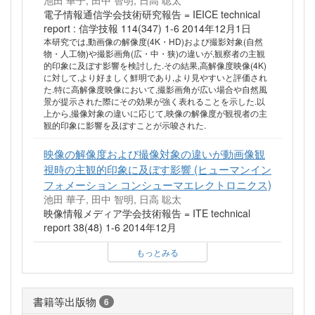
池田 華子, 田中 智明, 日高 聡太
電子情報通信学会技術研究報告 = IEICE technical
report : 信学技報 114(347) 1-6 2014年12月1日
本研究では,動画像の解像度(4K・HD)および撮影対象(自然
物・人工物)や撮影画角(広・中・狭)の違いが,観察者の主観
的印象に及ぼす影響を検討した.その結果,高解像度映像(4K)
に対して,より好ましく鮮明であり,より見やすいと評価され
た.特に高解像度映像において,撮影画角が広い場合や自然風
景が提示された際にその効果が強く表れることを示した.以
上から,撮像対象の違いに応じて,映像の解像度が観視者の主
観的印象に影響を及ぼすことが示唆された.
映像の解像度および撮像対象の違いが動画像観
視時の主観的印象に及ぼす影響 (ヒューマンイン
フォメーション コンシューマエレクトロニクス)
池田 華子, 田中 智明, 日高 聡太
映像情報メディア学会技術報告 = ITE technical
report 38(48) 1-6 2014年12月
もっとみる
書籍等出版物
6