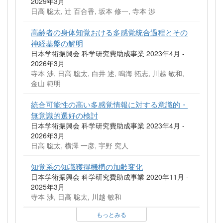
2029年3月
日高 聡太, 辻 百合香, 坂本 修一, 寺本 渉
高齢者の身体知覚おける多感覚統合過程とその
神経基盤の解明
日本学術振興会 科学研究費助成事業 2023年4月 -
2026年3月
寺本 渉, 日高 聡太, 白井 述, 鳴海 拓志, 川越 敏和,
金山 範明
統合可能性の高い多感覚情報に対する意識的・
無意識的選好の検討
日本学術振興会 科学研究費助成事業 2023年4月 -
2026年3月
日高 聡太, 横澤 一彦, 宇野 究人
知覚系の知識獲得機構の加齢変化
日本学術振興会 科学研究費助成事業 2020年11月 -
2025年3月
寺本 渉, 日高 聡太, 川越 敏和
もっとみる