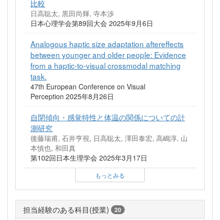
比較
日高聡太, 黒田尚輝, 寺本渉
日本心理学会第89回大会 2025年9月6日
Analogous haptic size adaptation aftereffects
between younger and older people: Evidence
from a haptic-to-visual crossmodal matching
task.
47th European Conference on Visual
Perception 2025年8月26日
自閉傾向・感覚特性と体温の関係についての計
測研究
後藤瑞甫, 石井亨視, 日高聡太, 澤田泰宏, 高嶋淳, 山
本慎也, 和田真
第102回日本生理学会 2025年3月17日
もっとみる
担当経験のある科目(授業)
20