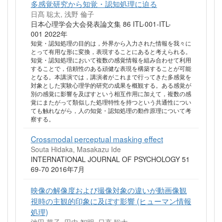
多感覚研究から知覚・認知処理に迫る
日髙 聡太, 浅野 倫子
日本心理学会大会発表論文集 86 ITL-001-ITL-
001 2022年
知覚・認知処理の目的は，外界から入力された情報を我々に
とって有用な形に変換，表現することにあると考えられる。
知覚・認知処理において複数の感覚情報を組み合わせて利用
することで，信頼性のある頑健な表現を構築することが可能
となる。本講演では，講演者がこれまで行ってきた多感覚を
対象とした実験心理学的研究の成果を概観する。ある感覚が
別の感覚に影響を及ぼすという相互作用に加えて，複数の感
覚にまたがって類似した処理特性を持つという共通性につい
ても触れながら，人の知覚・認知処理の動作原理について考
察する。
Crossmodal perceptual masking effect
Souta Hidaka, Masakazu Ide
INTERNATIONAL JOURNAL OF PSYCHOLOGY 51
69-70 2016年7月
映像の解像度および撮像対象の違いが動画像観
視時の主観的印象に及ぼす影響 (ヒューマン情報
処理)