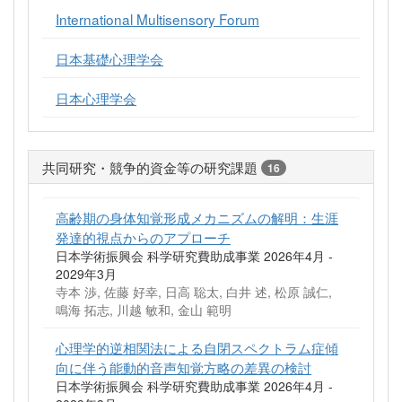
International Multisensory Forum
日本基礎心理学会
日本心理学会
共同研究・競争的資金等の研究課題
16
高齢期の身体知覚形成メカニズムの解明：生涯
発達的視点からのアプローチ
日本学術振興会 科学研究費助成事業 2026年4月 -
2029年3月
寺本 渉, 佐藤 好幸, 日高 聡太, 白井 述, 松原 誠仁,
鳴海 拓志, 川越 敏和, 金山 範明
心理学的逆相関法による自閉スペクトラム症傾
向に伴う能動的音声知覚方略の差異の検討
日本学術振興会 科学研究費助成事業 2026年4月 -