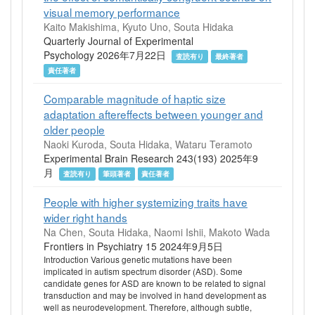
visual memory performance
Kaito Makishima, Kyuto Uno, Souta Hidaka
Quarterly Journal of Experimental
Psychology 2026年7月22日
査読有り
最終著者
責任著者
Comparable magnitude of haptic size
adaptation aftereffects between younger and
older people
Naoki Kuroda, Souta Hidaka, Wataru Teramoto
Experimental Brain Research 243(193) 2025年9
月
査読有り
筆頭著者
責任著者
People with higher systemizing traits have
wider right hands
Na Chen, Souta Hidaka, Naomi Ishii, Makoto Wada
Frontiers in Psychiatry 15 2024年9月5日
Introduction Various genetic mutations have been
implicated in autism spectrum disorder (ASD). Some
candidate genes for ASD are known to be related to signal
transduction and may be involved in hand development as
well as neurodevelopment. Therefore, although subtle,