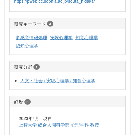
https://pweb.cc.sophia.ac.jp/souta_hidaka/
研究キーワード
4
多感覚情報処理
実験心理学
知覚心理学
認知心理学
研究分野
1
人文・社会 / 実験心理学 / 知覚心理学
経歴
6
2023年4月 - 現在
上智大学 総合人間科学部 心理学科 教授