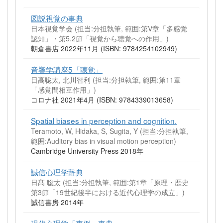
図説視覚の事典
日本視覚学会 (担当:分担執筆, 範囲:第V章「多感覚
認知」・第5.2節「視覚から聴覚への作用」)
朝倉書店 2022年11月 (ISBN: 9784254102949)
音響学講座5「聴覚」
日高聡太, 北川智利 (担当:分担執筆, 範囲:第11章
「感覚間相互作用」)
コロナ社 2021年4月 (ISBN: 9784339013658)
Spatial biases in perception and cognition.
Teramoto, W, Hidaka, S, Sugita, Y (担当:分担執筆,
範囲:Auditory bias in visual motion perception)
Cambridge University Press 2018年
誠信心理学辞典
日髙 聡太 (担当:分担執筆, 範囲:第1章「原理・歴史
第3節「19世紀後半における近代心理学の成立」)
誠信書房 2014年