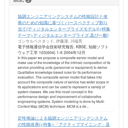
2
協調エンジニアリングシステムの性能設計と改
善のための知識に基づくパースペクティブ割り
当て(ディジタルエンタープライズモデル)(<特集
テーマ>ディジタルエンタープライズ,及び一般)
ゴンサルベスタッド, 伊藤潔, 川端亮
電子情報通信学会技術研究報告. KBSE, 知能ソフト
ウェア工学 103(604) 1-6 2004年12月
In this paper we propose a composite-server model and
make use of the knowledge of the intrinsic composition of its
service providing units (personnel or equipment) to derive
Qualitative knowledge-based rules for its performance
evaluation. The composite server model that takes into
account the composite nature of service has wider scope in
its applications and can be used to represent a variety of
system classes. We use this novel concept in the
performance design and improvement of collaborative
engineering systems. System modeling is done by Multi-
Context Map (MCM) technique. MCM is a de...
定性推論による協調エンジニアリングシステム
の性能改善(<特集>「アクティブマイニング」及