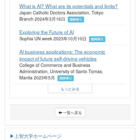
What is AI? What are its potentials and limits?
Japan Catholic Doctors Association, Tokyo
Branch 2024年3月16日
招待有り
Exploring the Future of AI
Sophia UN week 2023年10月10日
招待有り
AI business applications: The economic
impact of future self-driving vehicles
College of Commerce and Business
Administration, University of Santo Tomas,
Manila 2023年5月
招待有り
もっとみる
一覧へ戻る
▶上智大学ホームページ