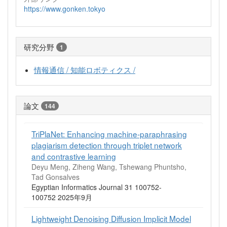
https://www.gonken.tokyo
研究分野
1
情報通信 / 知能ロボティクス /
論文
144
TriPlaNet: Enhancing machine-paraphrasing
plagiarism detection through triplet network
and contrastive learning
Deyu Meng, Ziheng Wang, Tshewang Phuntsho,
Tad Gonsalves
Egyptian Informatics Journal 31 100752-
100752 2025年9月
Lightweight Denoising Diffusion Implicit Model