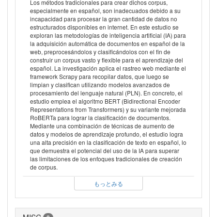
Los métodos tradicionales para crear dichos corpus,
especialmente en español, son inadecuados debido a su
incapacidad para procesar la gran cantidad de datos no
estructurados disponibles en internet. En este estudio se
exploran las metodologías de inteligencia artificial (IA) para
la adquisición automática de documentos en español de la
web, preprocesándolos y clasificándolos con el fin de
construir un corpus vasto y flexible para el aprendizaje del
español. La investigación aplica el rastreo web mediante el
framework Scrapy para recopilar datos, que luego se
limpian y clasifican utilizando modelos avanzados de
procesamiento del lenguaje natural (PLN). En concreto, el
estudio emplea el algoritmo BERT (Bidirectional Encoder
Representations from Transformers) y su variante mejorada
RoBERTa para lograr la clasificación de documentos.
Mediante una combinación de técnicas de aumento de
datos y modelos de aprendizaje profundo, el estudio logra
una alta precisión en la clasificación de texto en español, lo
que demuestra el potencial del uso de la IA para superar
las limitaciones de los enfoques tradicionales de creación
de corpus.
もっとみる
MISC