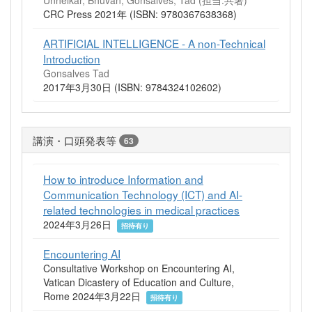
CRC Press 2021年 (ISBN: 9780367638368)
ARTIFICIAL INTELLIGENCE - A non-Technical
Introduction
Gonsalves Tad
2017年3月30日 (ISBN: 9784324102602)
講演・口頭発表等
63
How to introduce Information and
Communication Technology (ICT) and AI-
related technologies in medical practices
2024年3月26日
招待有り
Encountering AI
Consultative Workshop on Encountering AI,
Vatican Dicastery of Education and Culture,
Rome 2024年3月22日
招待有り