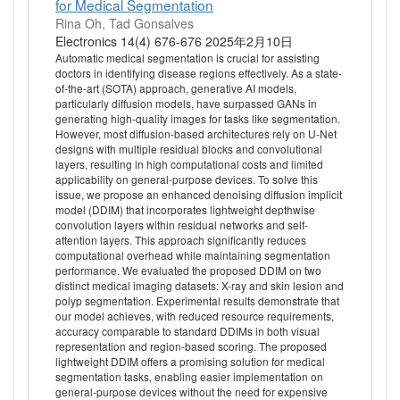
for Medical Segmentation
Rina Oh, Tad Gonsalves
Electronics 14(4) 676-676 2025年2月10日
Automatic medical segmentation is crucial for assisting
doctors in identifying disease regions effectively. As a state-
of-the-art (SOTA) approach, generative AI models,
particularly diffusion models, have surpassed GANs in
generating high-quality images for tasks like segmentation.
However, most diffusion-based architectures rely on U-Net
designs with multiple residual blocks and convolutional
layers, resulting in high computational costs and limited
applicability on general-purpose devices. To solve this
issue, we propose an enhanced denoising diffusion implicit
model (DDIM) that incorporates lightweight depthwise
convolution layers within residual networks and self-
attention layers. This approach significantly reduces
computational overhead while maintaining segmentation
performance. We evaluated the proposed DDIM on two
distinct medical imaging datasets: X-ray and skin lesion and
polyp segmentation. Experimental results demonstrate that
our model achieves, with reduced resource requirements,
accuracy comparable to standard DDIMs in both visual
representation and region-based scoring. The proposed
lightweight DDIM offers a promising solution for medical
segmentation tasks, enabling easier implementation on
general-purpose devices without the need for expensive