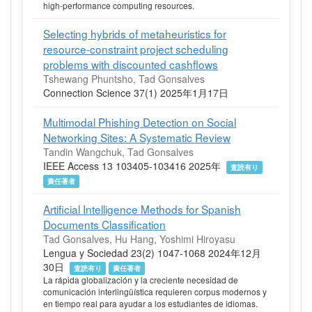
high-performance computing resources.
Selecting hybrids of metaheuristics for
resource-constraint project scheduling
problems with discounted cashflows
Tshewang Phuntsho, Tad Gonsalves
Connection Science 37(1) 2025年1月17日
Multimodal Phishing Detection on Social
Networking Sites: A Systematic Review
Tandin Wangchuk, Tad Gonsalves
IEEE Access 13 103405-103416 2025年
査読有り
責任著者
Artificial Intelligence Methods for Spanish
Documents Classification
Tad Gonsalves, Hu Hang, Yoshimi Hiroyasu
Lengua y Sociedad 23(2) 1047-1068 2024年12月
30日
査読有り
責任著者
La rápida globalización y la creciente necesidad de
comunicación interlingüística requieren corpus modernos y
en tiempo real para ayudar a los estudiantes de idiomas.