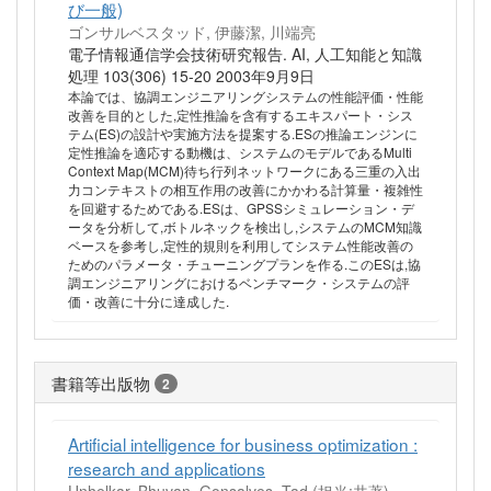
び一般)
ゴンサルベスタッド, 伊藤潔, 川端亮
電子情報通信学会技術研究報告. AI, 人工知能と知識
処理 103(306) 15-20 2003年9月9日
本論では、協調エンジニアリングシステムの性能評価・性能
改善を目的とした,定性推論を含有するエキスパート・シス
テム(ES)の設計や実施方法を提案する.ESの推論エンジンに
定性推論を適応する動機は、システムのモデルであるMulti
Context Map(MCM)待ち行列ネットワークにある三重の入出
力コンテキストの相互作用の改善にかかわる計算量・複雑性
を回避するためである.ESは、GPSSシミュレーション・デ
ータを分析して,ボトルネックを検出し,システムのMCM知識
ベースを参考し,定性的規則を利用してシステム性能改善の
ためのパラメータ・チューニングプランを作る.このESは,協
調エンジニアリングにおけるベンチマーク・システムの評
価・改善に十分に達成した.
書籍等出版物
2
Artificial intelligence for business optimization :
research and applications
Unhelkar, Bhuvan, Gonsalves, Tad (担当:共著)