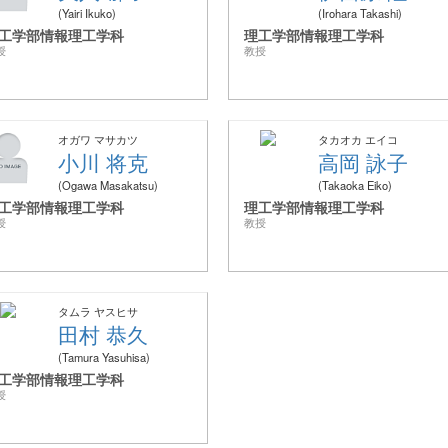
Yairi Ikuko
Irohara Takashi
工学部情報理工学科
理工学部情報理工学科
授
教授
オガワ マサカツ
タカオカ エイコ
小川 将克
高岡 詠子
Ogawa Masakatsu
Takaoka Eiko
工学部情報理工学科
理工学部情報理工学科
授
教授
タムラ ヤスヒサ
田村 恭久
Tamura Yasuhisa
工学部情報理工学科
授