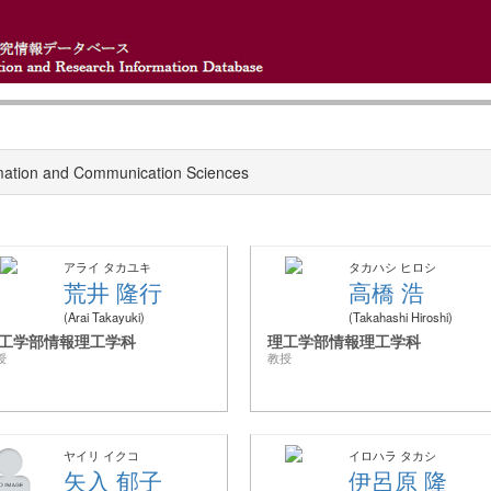
mation and Communication Sciences
アライ タカユキ
タカハシ ヒロシ
荒井 隆行
高橋 浩
Arai Takayuki
Takahashi Hiroshi
工学部情報理工学科
理工学部情報理工学科
授
教授
ヤイリ イクコ
イロハラ タカシ
矢入 郁子
伊呂原 隆