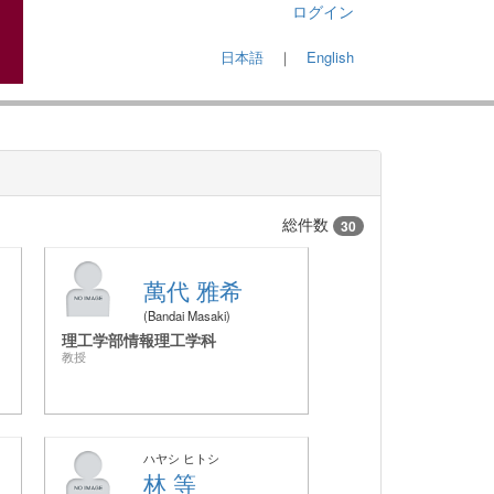
ログイン
日本語
｜
English
総件数
30
萬代 雅希
Bandai Masaki
理工学部情報理工学科
教授
ハヤシ ヒトシ
林 等