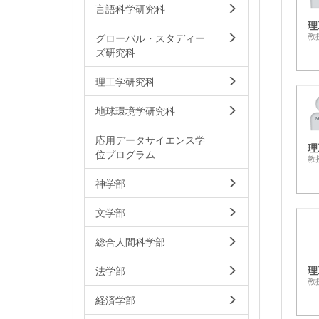
言語科学研究科
理
グローバル・スタディー
教
ズ研究科
理工学研究科
地球環境学研究科
応用データサイエンス学
理
位プログラム
教
神学部
文学部
総合人間科学部
理
法学部
教
経済学部