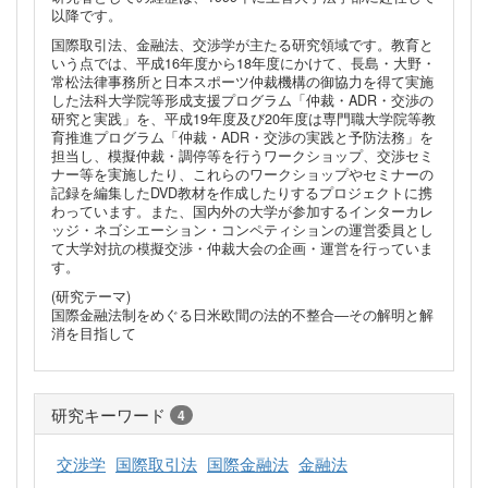
以降です。
国際取引法、金融法、交渉学が主たる研究領域です。教育と
いう点では、平成16年度から18年度にかけて、長島・大野・
常松法律事務所と日本スポーツ仲裁機構の御協力を得て実施
した法科大学院等形成支援プログラム「仲裁・ADR・交渉の
研究と実践」を、平成19年度及び20年度は専門職大学院等教
育推進プログラム「仲裁・ADR・交渉の実践と予防法務」を
担当し、模擬仲裁・調停等を行うワークショップ、交渉セミ
ナー等を実施したり、これらのワークショップやセミナーの
記録を編集したDVD教材を作成したりするプロジェクトに携
わっています。また、国内外の大学が参加するインターカレ
ッジ・ネゴシエーション・コンペティションの運営委員とし
て大学対抗の模擬交渉・仲裁大会の企画・運営を行っていま
す。
(研究テーマ)
国際金融法制をめぐる日米欧間の法的不整合―その解明と解
消を目指して
研究キーワード
4
交渉学
国際取引法
国際金融法
金融法