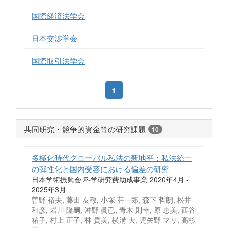
国際経済法学会
日本交渉学会
国際取引法学会
1
共同研究・競争的資金等の研究課題
10
多極化時代グローバル私法の新地平：私法統一
の弾性化と国内受容における偏差の研究
日本学術振興会 科学研究費助成事業 2020年4月 -
2025年3月
曽野 裕夫, 藤田 友敬, 小塚 荘一郎, 森下 哲朗, 松井
和彦, 岩川 隆嗣, 沖野 眞已, 青木 則幸, 原 恵美, 西谷
祐子, 村上 正子, 林 貴美, 横溝 大, 児矢野 マリ, 高杉