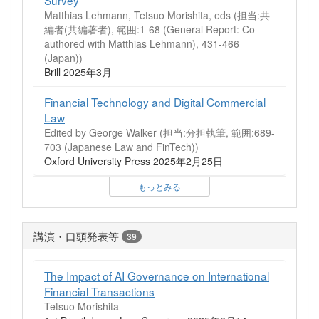
Survey
Matthias Lehmann, Tetsuo Morishita, eds (担当:共
編者(共編著者), 範囲:1-68 (General Report: Co-
authored with Matthias Lehmann), 431-466
(Japan))
Brill 2025年3月
Financial Technology and Digital Commercial
Law
Edited by George Walker (担当:分担執筆, 範囲:689-
703 (Japanese Law and FinTech))
Oxford University Press 2025年2月25日
もっとみる
講演・口頭発表等
39
The Impact of AI Governance on International
Financial Transactions
Tetsuo Morishita