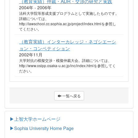
（教育実績）仲裁・ADR・交渉の研究と実践
2004年 - 2006年
法科大学院等形成支援プログラムとして実施したものです。
詳細については、
http://lawschool.cc.sophia.ac.jp/project/index.htmlを参照し
てください。
（教育実績）インターカレッジ・ネゴシエーシ
ョン・コンペティション
2002年11月
大学対抗の模擬交渉・模擬仲裁大会。詳細については、
http://www.osipp.osaka-u.ac.jp/inc/index.htmlを参照してく
ださい。
一覧へ戻る
▶上智大学ホームページ
▶
Sophia University Home Page