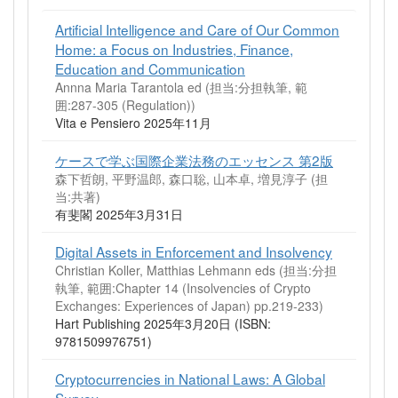
Artificial Intelligence and Care of Our Common
Home: a Focus on Industries, Finance,
Education and Communication
Annna Maria Tarantola ed (担当:分担執筆, 範
囲:287-305 (Regulation))
Vita e Pensiero 2025年11月
ケースで学ぶ国際企業法務のエッセンス 第2版
森下哲朗, 平野温郎, 森口聡, 山本卓, 増見淳子 (担
当:共著)
有斐閣 2025年3月31日
Digital Assets in Enforcement and Insolvency
Christian Koller, Matthias Lehmann eds (担当:分担
執筆, 範囲:Chapter 14 (Insolvencies of Crypto
Exchanges: Experiences of Japan) pp.219-233)
Hart Publishing 2025年3月20日 (ISBN:
9781509976751)
Cryptocurrencies in National Laws: A Global