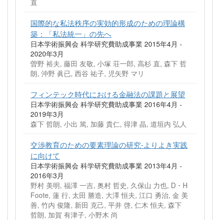
直
国際的な私法秩序の実効的形成のための理論構
築：「私法統一」の先へ
日本学術振興会 科学研究費助成事業 2015年4月 -
2020年3月
曽野 裕夫, 藤田 友敬, 小塚 荘一郎, 高杉 直, 森下 哲
朗, 沖野 眞已, 西谷 祐子, 児矢野 マリ
フィンテック時代における金融法の課題と展望
日本学術振興会 科学研究費助成事業 2016年4月 -
2019年3月
森下 哲朗, 小出 篤, 加藤 貴仁, 得津 晶, 道垣内 弘人
交渉教育のための要素理論の研究-よりよき実践
に向けて
日本学術振興会 科学研究費助成事業 2013年4月 -
2016年3月
野村 美明, 福澤 一吉, 奥村 哲史, 久保山 力也, D・H
Foote, 蓮 行, 太田 勝造, 大澤 恒夫, 江口 勇治, 金 美
善, 竹内 俊隆, 新田 克己, 平井 啓, 仁木 恒夫, 森下
哲朗, 加賀 有津子, 小野木 尚