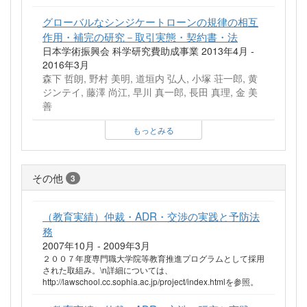
グローバルなシンジケートローンの規律の相互
作用・補完の研究－取引実態・契約書・法
日本学術振興会 科学研究費助成事業 2013年4月 -
2016年3月
森下 哲朗, 野村 美明, 道垣内 弘人, 小塚 荘一郎, 黄
ジンテイ, 藤澤 尚江, 早川 真一郎, 長田 真理, 金 美
善
もっとみる
その他
3
（教育実績）仲裁・ADR・交渉の実践と予防法
務
2007年10月 - 2009年3月
２００７年度専門職大学院等教育推進プログラムとして採用
された取組み。\n詳細については、
http://lawschool.cc.sophia.ac.jp/project/index.htmlを参照。