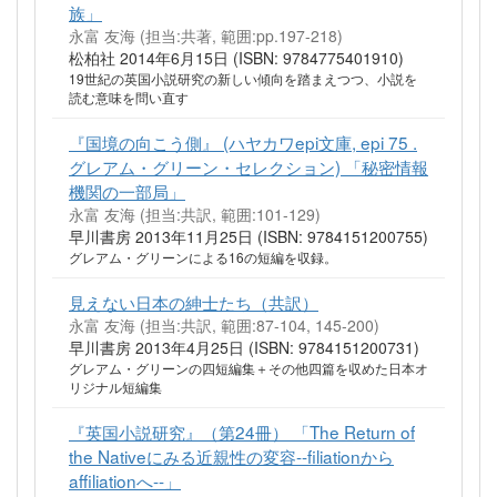
族」
永富 友海 (担当:共著, 範囲:pp.197-218)
松柏社 2014年6月15日 (ISBN: 9784775401910)
19世紀の英国小説研究の新しい傾向を踏まえつつ、小説を
読む意味を問い直す
『国境の向こう側』 (ハヤカワepi文庫, epi 75 .
グレアム・グリーン・セレクション) 「秘密情報
機関の一部局」
永富 友海 (担当:共訳, 範囲:101-129)
早川書房 2013年11月25日 (ISBN: 9784151200755)
グレアム・グリーンによる16の短編を収録。
見えない日本の紳士たち（共訳）
永富 友海 (担当:共訳, 範囲:87-104, 145-200)
早川書房 2013年4月25日 (ISBN: 9784151200731)
グレアム・グリーンの四短編集＋その他四篇を収めた日本オ
リジナル短編集
『英国小説研究』（第24冊） 「The Return of
the Nativeにみる近親性の変容--filiationから
affiliationへ--」