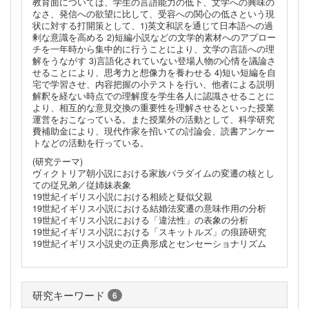
教育面については、学生の言語能力の低下、文学への興味の
なさ、発信への欲望に比して、受容への関心の低さという現
状に対する打開策として、1)英文和訳を通じて日本語への過
剰な意識を高める 2)短編小説などの文学的素材へのアプロー
チを一年時から集中的に行うことにより、文学の言語への理
解をうながす 3)言語化されていない登場人物の心情を議論さ
せることにより、思考力と想像力を養わせる 4)短い短編を自
宅で学習させ、内容把握の小テストを行い、他者による説明
解釈を経ない時点での理解度を学生各人に認識させることに
より、相互的な意見交換の重要性を理解させるといった授業
運営をおこなっている。また授業外の活動として、科学研究
費補助金により、現代作家を招いての討論会、読書アンケー
トなどの活動を行っている。
(研究テーマ)
ヴィクトリア朝小説における家族パラダイムの変遷の核とし
ての従兄弟／従姉妹表象
19世紀イギリス小説における相続と疑似父親
19世紀イギリス小説における結婚法変遷の意味作用の分析
19世紀イギリス小説における「違法性」の表象の分析
19世紀イギリス小説における「スキットルズ」の痕跡研究
19世紀イギリス小説史の正典形成とセンセーショナリズム
研究キーワード
6