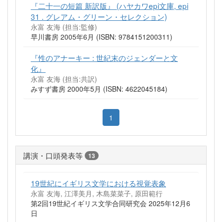
『二十一の短篇 新訳版』 (ハヤカワepi文庫, epi
31 . グレアム・グリーン・セレクション)
永富 友海 (担当:監修)
早川書房 2005年6月 (ISBN: 9784151200311)
『性のアナーキー : 世紀末のジェンダーと文
化』
永富 友海 (担当:共訳)
みすず書房 2000年5月 (ISBN: 4622045184)
1
講演・口頭発表等
13
19世紀にイギリス文学における視覚表象
永富 友海, 江澤美月, 木島菜菜子, 原田範行
第2回19世紀イギリス文学合同研究会 2025年12月6
日