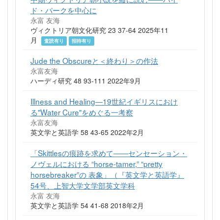
ド・パークを中心に
永富 友海
ヴィクトリア朝文化研究 23 37-64 2025年11
月
査読有り
招待有り
Jude the Obscureと＜終わり＞の作法
永富友海
ハーディ研究 48 93-111 2022年9月
Illness and Healing―19世紀イギリスにおけ
る"Water Cure"をめぐる一考察
永富友海
英文学と英語学 58 43-65 2022年2月
「Skittlesの痕跡を求めて――センセーション・
ノヴェルにおける “horse-tamer,” “pretty
horsebreaker”の 表象」（『英文学と英語学』
54号、上智大学文学部英文学科
永富 友海
英文学と英語学 54 41-68 2018年2月