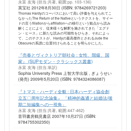
永富 友海 (担当:共著, 範囲:pp. 103-136)
英宝社 2012年8月30日 (ISBN: 9784269721203)
Thomas Hardyのコーパスにおいて高い評価を与えられてこ
なかったThe Return of the Nativeというテクストを、サイー
ドの言うfiliationからaffiliationへの移行という観点から読み
解くことにより、従来様々な解釈を施されてきた「エグド
ン・ヒース」に新たな読みの可能性をひらき、それによっ
て、このテクストが、Hardyの最高傑作とされるJude the
Obscureの系譜に位置付けられることを明らかにした。
『売春とヴィクトリア朝社会 : 女性、階級、国
家』 (SUPモダン・クラシックス叢書)
永富 友海 (担当:単訳)
Sophia University Press 上智大学出版 , ぎょうせい
(発売) 2009年5月20日 (ISBN: 9784324086087)
『トマス・ハーディ全貌 : 日本ハーディ協会創
立五〇周年記念論集』 「精神的姦通と結婚法/後
期二短編集への一視角」
永富 友海 (担当:共著, 範囲:447-462)
音羽書房鶴見書店 2007年10月27日 (ISBN:
9784755302350)