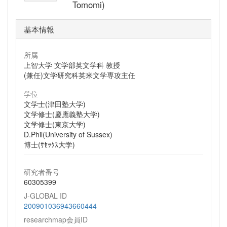
Tomomi)
基本情報
所属
上智大学 文学部英文学科 教授
(兼任)文学研究科英米文学専攻主任
学位
文学士(津田塾大学)
文学修士(慶應義塾大学)
文学修士(東京大学)
D.Phil(University of Sussex)
博士(ｻｾｯｸｽ大学)
研究者番号
60305399
J-GLOBAL ID
200901036943660444
researchmap会員ID