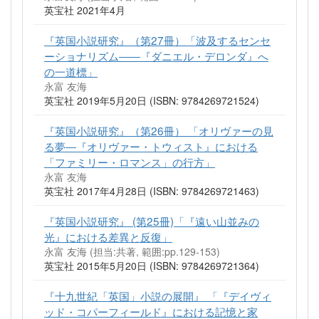
英宝社 2021年4月
『英国小説研究』（第27冊）「波及するセンセ
ーショナリズム――『ダニエル・デロンダ』へ
の一道標」
永富 友海
英宝社 2019年5月20日 (ISBN: 9784269721524)
『英国小説研究』（第26冊） 「オリヴァーの見
る夢―『オリヴァー・トウィスト』における
「ファミリー・ロマンス」の行方」
永富 友海
英宝社 2017年4月28日 (ISBN: 9784269721463)
『英国小説研究』 (第25冊)「『遠い山並みの
光』における差異と反復」
永富 友海 (担当:共著, 範囲:pp.129-153)
英宝社 2015年5月20日 (ISBN: 9784269721364)
『十九世紀「英国」小説の展開』 「『デイヴィ
ッド・コパーフィールド』における記憶と家