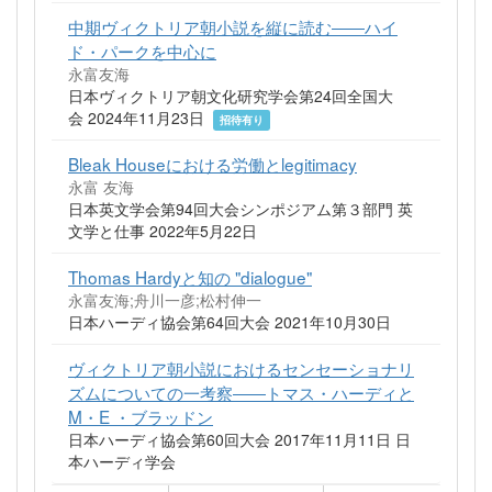
中期ヴィクトリア朝小説を縦に読む――ハイ
ド・パークを中心に
永富友海
日本ヴィクトリア朝文化研究学会第24回全国大
会 2024年11月23日
招待有り
Bleak Houseにおける労働とlegitimacy
永富 友海
日本英文学会第94回大会シンポジアム第３部門 英
文学と仕事 2022年5月22日
Thomas Hardyと知の "dialogue"
永富友海;舟川一彦;松村伸一
日本ハーディ協会第64回大会 2021年10月30日
ヴィクトリア朝小説におけるセンセーショナリ
ズムについての一考察――トマス・ハーディと
M・E ・ブラッドン
日本ハーディ協会第60回大会 2017年11月11日 日
本ハーディ学会