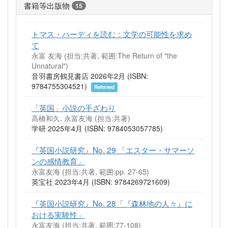
書籍等出版物
15
トマス・ハーディを読む：文学の可能性を求め
て
永富 友海 (担当:共著, 範囲:The Return of "the
Unnatural")
音羽書房鶴見書店 2026年2月 (ISBN:
9784755304521)
Refereed
「英国」小説の手ざわり
高橋和久, 永富友海 (担当:共著)
学研 2025年4月 (ISBN: 9784053057785)
『英国小説研究』No. 29 「エスター・サマーソ
ンの感情教育」
永富友海 (担当:共著, 範囲:pp. 27-65)
英宝社 2023年4月 (ISBN: 9784269721609)
『英国小説研究』No. 28「『森林地の人々』に
おける実験性」
永富友海 (担当:共著, 範囲:77-108)