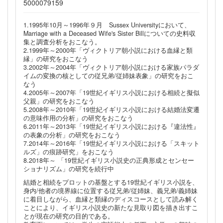
5000079159
1.1995年10月～1996年９月 Sussex Universityにおいて、
Marriage with a Deceased Wife's Sister Billについての史料収
集と調査分析をおこなう。
2.1999年～2000年「ヴィクトリア朝小説における血縁と類
縁」の研究をおこなう
3.2002年～2004年「ヴィクトリア朝小説における家族パラダ
イムの変換の核としての従兄弟/従姉妹表象」の研究をおこ
なう
4.2005年～2007年「19世紀イギリス小説における相続と擬似
父親」の研究をおこなう
5.2008年～2010年「19世紀イギリス小説における結婚法変遷
の意味作用の分析」の研究をおこなう
6.2011年～2013年「19世紀イギリス小説における『違法性』
の表象の分析」の研究をおこなう
7.2014年～2016年「19世紀イギリス小説における「スキット
ルズ」の痕跡研究」をおこなう
8.2018年～ 「19世紀イギリス小説史の正典形成とセンセー
ショナリズム」の研究を続行中
結婚と相続をプロットの基盤とする19世紀イギリス小説を、
身内/他者の境界線に位置する従兄弟/従姉妹、義兄弟/義姉妹
に着目しながら、血縁と類縁のディスコースとして読み解く
ことにより、イギリス小説史の新たな見取り図を描き出すこ
とが現在の研究の目的である。