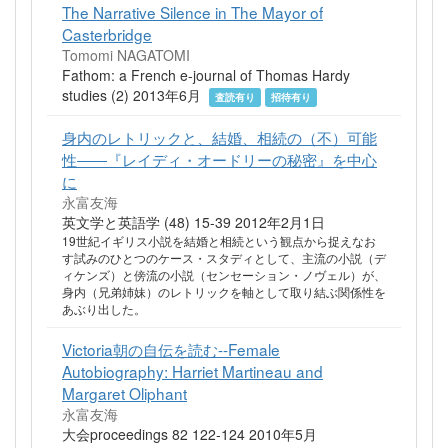
The Narrative Silence in The Mayor of
Casterbridge
Tomomi NAGATOMI
Fathom: a French e-journal of Thomas Hardy
studies (2) 2013年6月
査読有り
招待有り
身内のレトリックと、結婚、相続の（不）可能
性――『レイディ・オードリーの秘密』を中心
に
永富友海
英文学と英語学 (48) 15-39 2012年2月1日
19世紀イギリス小説を結婚と相続という観点から捉えなお
す試みのひとつのケース・スタディとして、主流の小説（デ
ィケンズ）と傍流の小説（センセーション・ノヴェル）が、
身内（兄弟姉妹）のレトリックを軸として取り結ぶ関係性を
あぶり出した。
Victoria朝の自伝を読む--Female
Autobiography: Harriet Martineau and
Margaret Oliphant
永富友海
大会proceedings 82 122-124 2010年5月