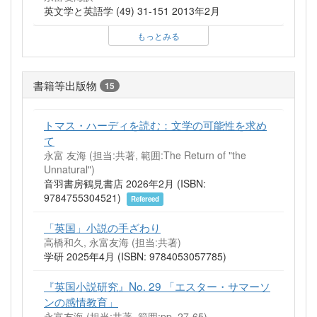
英文学と英語学 (49) 31-151 2013年2月
もっとみる
書籍等出版物
15
トマス・ハーディを読む：文学の可能性を求め
て
永富 友海 (担当:共著, 範囲:The Return of "the
Unnatural")
音羽書房鶴見書店 2026年2月 (ISBN:
9784755304521)
Refereed
「英国」小説の手ざわり
高橋和久, 永富友海 (担当:共著)
学研 2025年4月 (ISBN: 9784053057785)
『英国小説研究』No. 29 「エスター・サマーソ
ンの感情教育」
永富友海 (担当:共著, 範囲:pp. 27-65)