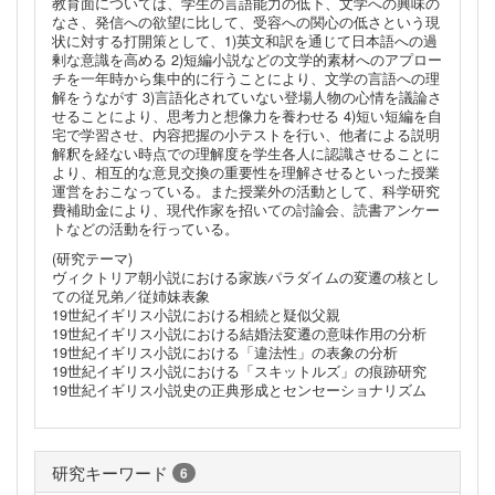
教育面については、学生の言語能力の低下、文学への興味の
なさ、発信への欲望に比して、受容への関心の低さという現
状に対する打開策として、1)英文和訳を通じて日本語への過
剰な意識を高める 2)短編小説などの文学的素材へのアプロー
チを一年時から集中的に行うことにより、文学の言語への理
解をうながす 3)言語化されていない登場人物の心情を議論さ
せることにより、思考力と想像力を養わせる 4)短い短編を自
宅で学習させ、内容把握の小テストを行い、他者による説明
解釈を経ない時点での理解度を学生各人に認識させることに
より、相互的な意見交換の重要性を理解させるといった授業
運営をおこなっている。また授業外の活動として、科学研究
費補助金により、現代作家を招いての討論会、読書アンケー
トなどの活動を行っている。
(研究テーマ)
ヴィクトリア朝小説における家族パラダイムの変遷の核とし
ての従兄弟／従姉妹表象
19世紀イギリス小説における相続と疑似父親
19世紀イギリス小説における結婚法変遷の意味作用の分析
19世紀イギリス小説における「違法性」の表象の分析
19世紀イギリス小説における「スキットルズ」の痕跡研究
19世紀イギリス小説史の正典形成とセンセーショナリズム
研究キーワード
6