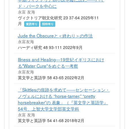
ド・パークを中心に
永富 友海
ヴィクトリア朝文化研究 23 37-64 2025年11
月
査読有り
招待有り
Jude the Obscureと＜終わり＞の作法
永富友海
ハーディ研究 48 93-111 2022年9月
Illness and Healing―19世紀イギリスにおけ
る"Water Cure"をめぐる一考察
永富友海
英文学と英語学 58 43-65 2022年2月
「Skittlesの痕跡を求めて――センセーション・
ノヴェルにおける “horse-tamer,” “pretty
horsebreaker”の 表象」（『英文学と英語学』
54号、上智大学文学部英文学科
永富 友海
英文学と英語学 54 41-68 2018年2月