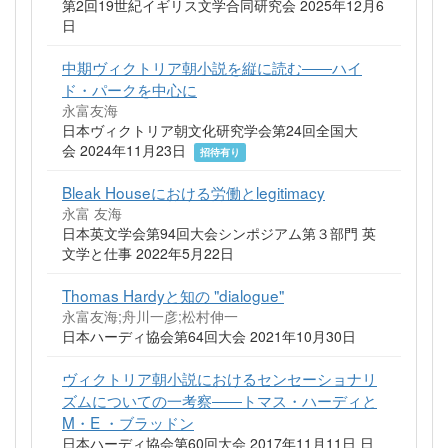
第2回19世紀イギリス文学合同研究会 2025年12月6
日
中期ヴィクトリア朝小説を縦に読む――ハイ
ド・パークを中心に
永富友海
日本ヴィクトリア朝文化研究学会第24回全国大
会 2024年11月23日
招待有り
Bleak Houseにおける労働とlegitimacy
永富 友海
日本英文学会第94回大会シンポジアム第３部門 英
文学と仕事 2022年5月22日
Thomas Hardyと知の "dialogue"
永富友海;舟川一彦;松村伸一
日本ハーディ協会第64回大会 2021年10月30日
ヴィクトリア朝小説におけるセンセーショナリ
ズムについての一考察――トマス・ハーディと
M・E ・ブラッドン
日本ハーディ協会第60回大会 2017年11月11日 日