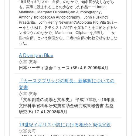
19世紀イギリスの「自伝」のなかで、知名度がありながら
も、実際に読まれることの少なかった作品ーーHarriet
Martineau, Margaret OliphantのAn Autobiography、
Anthony TrollopeのAn Autobiography、John Ruskinの
Praetarita、John Henry NewmanのApologia Pro Vita Suaー
ーをとりあげ、各テクストの特性を探ることを目的とするシ
ンポジウムのなかで、Martineau、Oliphantを担当し、「女
性の自伝」という側面から、二者の自伝の比較分析をおこな
った。
A Divinity in Blue
永富 友海
日本ハーディ協会ニュース (65) 4-5 2009年4月
『カースタブリッジの町長』新解釈についての
覚書
永富 友海
『文学創造の現場と文学史』 平成17年度～19年度
文部科学省科学研究費補助金研究成果報告書 基盤
研究(B) 17-41 2008年5月
19世紀イギリス小説における相続と擬似父親
永富友海