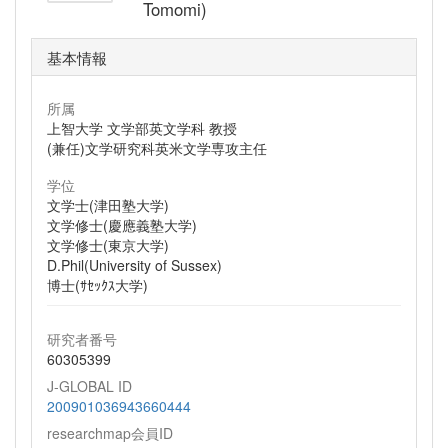
Tomomi)
基本情報
所属
上智大学 文学部英文学科 教授
(兼任)文学研究科英米文学専攻主任
学位
文学士(津田塾大学)
文学修士(慶應義塾大学)
文学修士(東京大学)
D.Phil(University of Sussex)
博士(ｻｾｯｸｽ大学)
研究者番号
60305399
J-GLOBAL ID
200901036943660444
researchmap会員ID