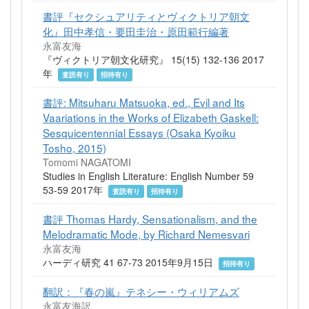
書評『セクシュアリティとヴィクトリア朝文
化』田中孝信・要田圭治・原田範行編著
永富友海
『ヴィクトリア朝文化研究』 15(15) 132-136 2017
年
査読有り
招待有り
書評: Mitsuharu Matsuoka, ed., Evil and Its
Vaariations in the Works of Elizabeth Gaskell:
Sesquicentennial Essays (Osaka Kyoiku
Tosho, 2015)
Tomomi NAGATOMI
Studies in English Literature: English Number 59
53-59 2017年
査読有り
招待有り
書評 Thomas Hardy, Sensationalism, and the
Melodramatic Mode, by Richard Nemesvari
永富友海
ハーディ研究 41 67-73 2015年9月15日
招待有り
翻訳：『春の嵐』テネシー・ウィリアムズ
永富友海訳