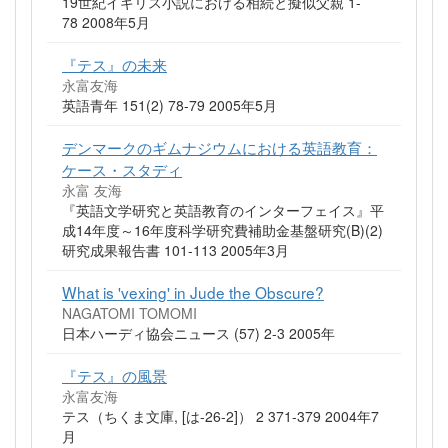
19世紀イギリス小説における相続と擬似父親 1-
78 2008年5月
『テス』の未来
永富友海
英語青年 151(2) 78-79 2005年5月
デンマークのギムナジウムにおける英語教育：
ケース・スタディ
永富 友海
『英語文学研究と英語教育のインターフェイス』平
成14年度～16年度科学研究費補助金基盤研究(B)(2)
研究成果報告書 101-113 2005年3月
What is 'vexing' in Jude the Obscure?
NAGATOMI TOMOMI
日本ハーディ協会ニュース (57) 2-3 2005年
『テス』の風景
永富友海
テス（ちくま文庫, [は-26-2]） 2 371-379 2004年7
月