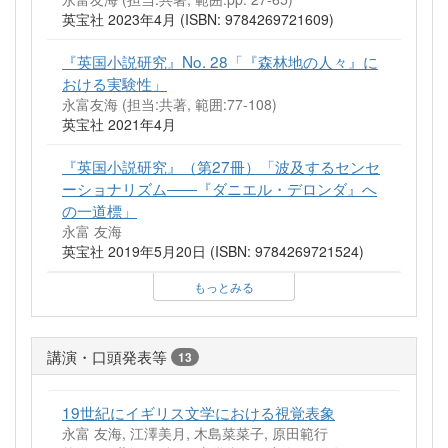
英宝社 2023年4月 (ISBN: 9784269721609)
『英国小説研究』No. 28「『森林地の人々』に
おける実験性」
永富友海 (担当:共著, 範囲:77-108)
英宝社 2021年4月
『英国小説研究』（第27冊）「波及するセンセ
ーショナリズム――『ダニエル・デロンダ』へ
の一道標」
永富 友海
英宝社 2019年5月20日 (ISBN: 9784269721524)
もっとみる
講演・口頭発表等
13
19世紀にイギリス文学における視覚表象
永富 友海, 江澤美月, 木島菜菜子, 原田範行