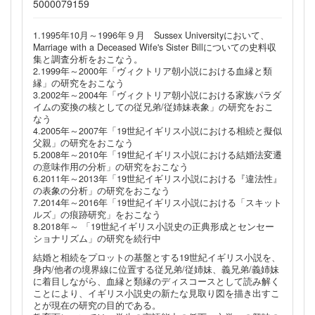
5000079159
1.1995年10月～1996年９月 Sussex Universityにおいて、
Marriage with a Deceased Wife's Sister Billについての史料収
集と調査分析をおこなう。
2.1999年～2000年「ヴィクトリア朝小説における血縁と類
縁」の研究をおこなう
3.2002年～2004年「ヴィクトリア朝小説における家族パラダ
イムの変換の核としての従兄弟/従姉妹表象」の研究をおこ
なう
4.2005年～2007年「19世紀イギリス小説における相続と擬似
父親」の研究をおこなう
5.2008年～2010年「19世紀イギリス小説における結婚法変遷
の意味作用の分析」の研究をおこなう
6.2011年～2013年「19世紀イギリス小説における『違法性』
の表象の分析」の研究をおこなう
7.2014年～2016年「19世紀イギリス小説における「スキット
ルズ」の痕跡研究」をおこなう
8.2018年～ 「19世紀イギリス小説史の正典形成とセンセー
ショナリズム」の研究を続行中
結婚と相続をプロットの基盤とする19世紀イギリス小説を、
身内/他者の境界線に位置する従兄弟/従姉妹、義兄弟/義姉妹
に着目しながら、血縁と類縁のディスコースとして読み解く
ことにより、イギリス小説史の新たな見取り図を描き出すこ
とが現在の研究の目的である。