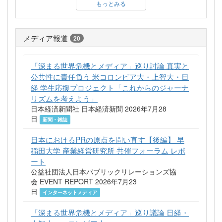
もっとみる
メディア報道
20
「深まる世界危機とメディア」巡り討論 真実と
公共性に責任負う 米コロンビア大・上智大・日
経 学生応援プロジェクト「これからのジャーナ
リズムを考えよう」
日本経済新聞社 日本経済新聞 2026年7月28
日
新聞・雑誌
日本におけるPRの原点を問い直す【後編】 早
稲田大学 産業経営研究所 共催フォーラム レポ
ート
公益社団法人日本パブリックリレーションズ協
会 EVENT REPORT 2026年7月23
日
インターネットメディア
「深まる世界危機とメディア」巡り議論 日経・