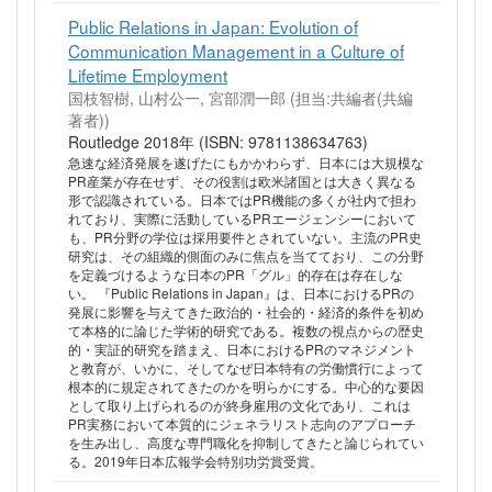
Public Relations in Japan: Evolution of
Communication Management in a Culture of
Lifetime Employment
国枝智樹, 山村公一, 宮部潤一郎 (担当:共編者(共編
著者))
Routledge 2018年 (ISBN: 9781138634763)
急速な経済発展を遂げたにもかかわらず、日本には大規模な
PR産業が存在せず、その役割は欧米諸国とは大きく異なる
形で認識されている。日本ではPR機能の多くが社内で担わ
れており、実際に活動しているPRエージェンシーにおいて
も、PR分野の学位は採用要件とされていない。主流のPR史
研究は、その組織的側面のみに焦点を当てており、この分野
を定義づけるような日本のPR「グル」的存在は存在しな
い。 『Public Relations in Japan』は、日本におけるPRの
発展に影響を与えてきた政治的・社会的・経済的条件を初め
て本格的に論じた学術的研究である。複数の視点からの歴史
的・実証的研究を踏まえ、日本におけるPRのマネジメント
と教育が、いかに、そしてなぜ日本特有の労働慣行によって
根本的に規定されてきたのかを明らかにする。中心的な要因
として取り上げられるのが終身雇用の文化であり、これは
PR実務において本質的にジェネラリスト志向のアプローチ
を生み出し、高度な専門職化を抑制してきたと論じられてい
る。2019年日本広報学会特別功労賞受賞。