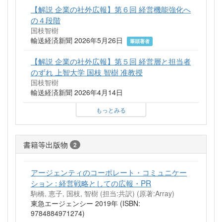
【解説 企業の社外広報】第６回 経営機能強化へ
の４段階
国枝智樹
輸送経済新聞 2026年5月26日
筆頭著者
【解説 企業の社外広報】第５回 経営層と担当者
のずれ 上智大学 国枝 智樹 准教授
国枝智樹
輸送経済新聞 2026年4月14日
もっとみる
書籍等出版物
2
アージェンティのコーポレート・コミュニケー
ション : 経営戦略としての広報・PR
駒橋, 恵子, 国枝, 智樹 (担当:共訳)
(原著:Array)
東急エージェンシー 2019年 (ISBN:
9784884971274)