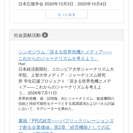
日本広報学会 2020年10月3日 - 2020年10月4日
もっとみる
社会貢献活動
6
シンポジウム「深まる世界危機とメディア――
これからのジャーナリズムを考えよう」
Host
日本経済新聞社、コロンビア大学ジャーナリズム大
学院、上智大学メディア・ジャーナリズム研究
所 学生応援プロジェクト「深まる世界危機とメデ
ィア――これからのジャーナリズムを考えよ
う」 2026年7月11日
世界的危機、偽・誤情報、AIとジャーナリズム、報道機関の
信頼と持続可能性をテーマとする基調講演およびパネル討論
において、モデレーターを務めた。
書籍『PR式経営――パブリックリレーションズ
で創る企業価値』第2章「経営機能としての広