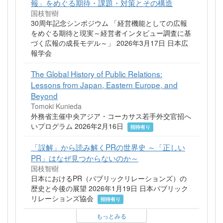
報」をめぐる期待・課題・対策とその構造
国枝智樹
30周年記念シンポジウム 「経営機能としての広報
をめぐる期待と現実～経営者インタビュー調査に基
づく広報の成長モデル～」 2026年3月17日 日本広
報学会
The Global History of Public Relations:
Lessons from Japan, Eastern Europe, and
Beyond
Tomoki Kunieda
外務省主催中央アジア・コーカサス若手外交官招へ
いプログラム 2026年2月16日
招待有り
「誤解」から読み解くPRの世界史 ～「正しい
PR」はなぜ見つからないのか～
国枝智樹
日本におけるPR（パブリックリレーションズ）の
歴史と今後の展望 2026年1月19日 日本パブリック
リレーションズ協会
招待有り
もっとみる