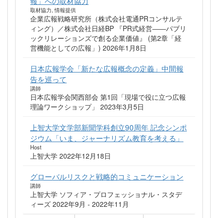
報」への取材協力
取材協力, 情報提供
企業広報戦略研究所（株式会社電通PRコンサルテ
ィング）／株式会社日経BP 『PR式経営――パブリ
ックリレーションズで創る企業価値』 (第2章「経
営機能としての広報」) 2026年1月8日
日本広報学会「新たな広報概念の定義」中間報
告を巡って
講師
日本広報学会関西部会 第1回「現場で役に立つ広報
理論ワークショップ」 2023年3月5日
上智大学文学部新聞学科創立90周年 記念シンポ
ジウム「いま、ジャーナリズム教育を考える」
Host
上智大学 2022年12月18日
グローバルリスクと戦略的コミュニケーション
講師
上智大学 ソフィア・プロフェッショナル・スタデ
ィーズ 2022年9月 - 2022年11月