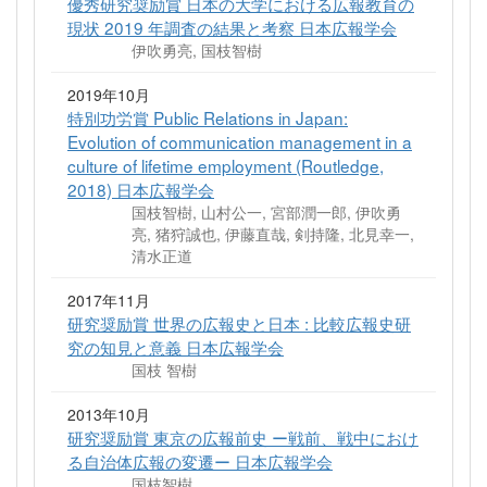
優秀研究奨励賞 日本の大学における広報教育の
現状 2019 年調査の結果と考察 日本広報学会
伊吹勇亮, 国枝智樹
2019年10月
特別功労賞 Public Relations in Japan:
Evolution of communication management in a
culture of lifetime employment (Routledge,
2018) 日本広報学会
国枝智樹, 山村公一, 宮部潤一郎, 伊吹勇
亮, 猪狩誠也, 伊藤直哉, 剣持隆, 北見幸一,
清水正道
2017年11月
研究奨励賞 世界の広報史と日本 : 比較広報史研
究の知見と意義 日本広報学会
国枝 智樹
2013年10月
研究奨励賞 東京の広報前史 ー戦前、戦中におけ
る自治体広報の変遷ー 日本広報学会
国枝智樹