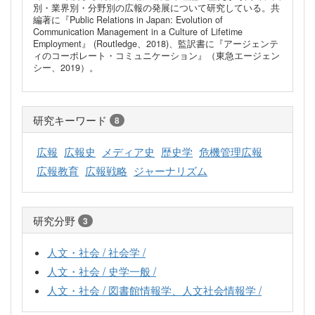
別・業界別・分野別の広報の発展について研究している。共
編著に『Public Relations in Japan: Evolution of
Communication Management in a Culture of Lifetime
Employment』 (Routledge、2018)、監訳書に『アージェンテ
ィのコーポレート・コミュニケーション』（東急エージェン
シー、2019）。
研究キーワード
8
広報
広報史
メディア史
歴史学
危機管理広報
広報教育
広報戦略
ジャーナリズム
研究分野
3
人文・社会 / 社会学 /
人文・社会 / 史学一般 /
人文・社会 / 図書館情報学、人文社会情報学 /