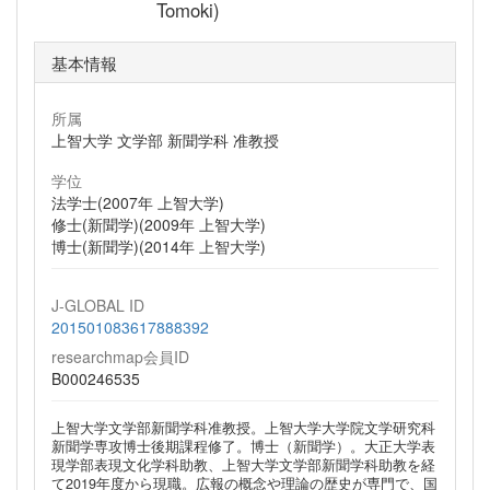
Tomoki)
基本情報
所属
上智大学 文学部 新聞学科 准教授
学位
法学士(2007年 上智大学)
修士(新聞学)(2009年 上智大学)
博士(新聞学)(2014年 上智大学)
J-GLOBAL ID
201501083617888392
researchmap会員ID
B000246535
上智大学文学部新聞学科准教授。上智大学大学院文学研究科
新聞学専攻博士後期課程修了。博士（新聞学）。大正大学表
現学部表現文化学科助教、上智大学文学部新聞学科助教を経
て2019年度から現職。広報の概念や理論の歴史が専門で、国