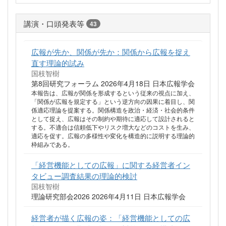
講演・口頭発表等
43
広報が先か、関係が先か：関係から広報を捉え
直す理論的試み
国枝智樹
第8回研究フォーラム 2026年4月18日 日本広報学会
本報告は、広報が関係を形成するという従来の視点に加え、
「関係が広報を規定する」という逆方向の因果に着目し、関
係適応理論を提案する。関係構造を政治・経済・社会的条件
として捉え、広報はその制約や期待に適応して設計されると
する。不適合は信頼低下やリスク増大などのコストを生み、
適応を促す。広報の多様性や変化を構造的に説明する理論的
枠組みである。
「経営機能としての広報」に関する経営者イン
タビュー調査結果の理論的検討
国枝智樹
理論研究部会2026 2026年4月11日 日本広報学会
経営者が描く広報の姿：「経営機能としての広