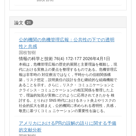
論文
21
公的機関の危機管理広報：公共性の下での透明
性と共感
国枝智樹
情報の科学と技術 76(4) 172-177 2026年4月1日
本稿は，危機管理広報の歴史的展開と主要理論を概観し，現
代における実務上の要点を整理するものである。危機管理広
報は非常時の 対症療法ではなく，平時からの信頼関係構
築，リスク想定，説明責任の設計を含む継続的な組織機能で
あることを示す。さらに，リスク・ コミュニケーションと
クライシス・コミュニケーションの相互関係を整理した上
で，理論的知見が実務にどのように応用されてきたかを 検
討する。とりわけ SNS 時代におけるネット炎上やリスクの
社会的拡大を踏まえ，公的機関に求められる透明性，共感，
敬意に基づくコミュ ニケーションの重要性を論じる。
アメリカにおけるPRの誤解の語りに関する予備
的文献分析
国枝智樹