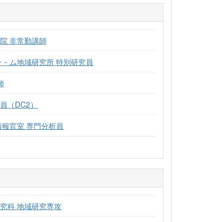
院 非常勤講師
ラ－ム地域研究所 特別研究員
師
員（DC2）
情報官室 専門分析員
究科 地域研究専攻