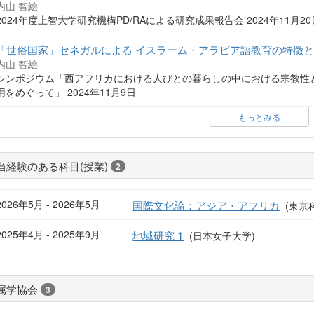
内山 智絵
2024年度上智大学研究機構PD/RAによる研究成果報告会 2024年11月20
「世俗国家」セネガルによる イスラーム・アラビア語教育の特徴と
内山 智絵
シンポジウム「西アフリカにおける人びとの暮らしの中における宗教性
用をめぐって」 2024年11月9日
もっとみる
当経験のある科目(授業)
2
2026年5月 - 2026年5月
国際文化論：アジア・アフリカ
(東京
2025年4月 - 2025年9月
地域研究 1
(日本女子大学)
属学協会
3