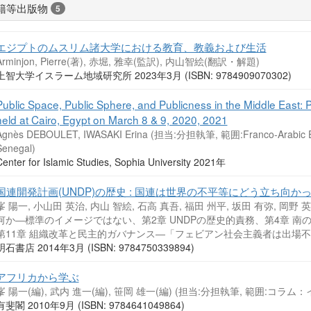
籍等出版物
5
エジプトのムスリム諸大学における教育、教義および生活
Arminjon, Pierre(著), 赤堀, 雅幸(監訳), 内山智絵(翻訳・解題)
上智大学イスラーム地域研究所 2023年3月 (ISBN: 9784909070302)
Public Space, Public Sphere, and Publicness in the Middle East: 
held at Cairo, Egypt on March 8 & 9, 2020, 2021
Agnès DEBOULET, IWASAKI Erina (担当:分担執筆, 範囲:Franco-Arabic Educa
Senegal)
enter for Islamic Studies, Sophia University 2021年
国連開発計画(UNDP)の歴史 : 国連は世界の不平等にどう立ち向か
峯 陽一, 小山田 英治, 内山 智絵, 石高 真吾, 福田 州平, 坂田 有弥, 岡野 
何か―標準のイメージではない、第2章 UNDPの歴史的責務、第4章 
第11章 組織改革と民主的ガバナンス―「フェビアン社会主義者は出場不
明石書店 2014年3月 (ISBN: 9784750339894)
アフリカから学ぶ
峯 陽一(編), 武内 進一(編), 笹岡 雄一(編) (担当:分担執筆, 範囲:
有斐閣 2010年9月 (ISBN: 9784641049864)