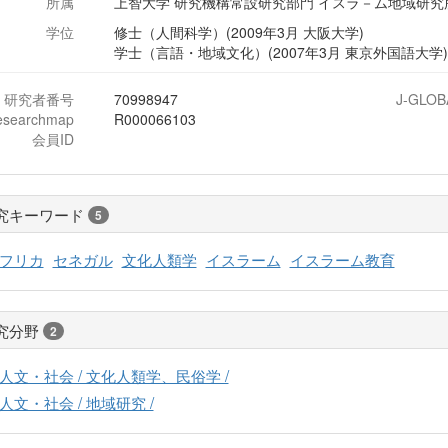
所属
上智大学 研究機構常設研究部門 イスラ－ム地域研究
学位
修士（人間科学）(2009年3月 大阪大学)
学士（言語・地域文化）(2007年3月 東京外国語大学
研究者番号
70998947
J-GLOB
esearchmap
R000066103
会員ID
究キーワード
5
フリカ
セネガル
文化人類学
イスラーム
イスラーム教育
究分野
2
人文・社会 / 文化人類学、民俗学 /
人文・社会 / 地域研究 /