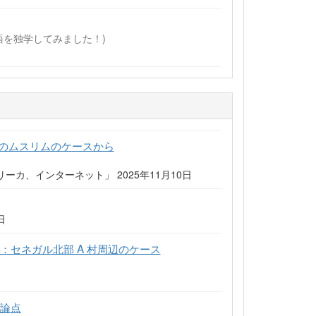
言語を独学してみました！)
ルのムスリムのケースから
、インターネット」 2025年11月10日
日
：セネガル北部 A 村周辺のケース
諸論点