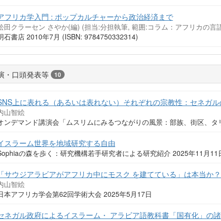
アフリカ学入門 : ポップカルチャーから政治経済まで
舩田クラーセン さやか(編) (担当:分担執筆, 範囲:コラム：アフリカの
明石書店 2010年7月 (ISBN: 9784750332314)
演・口頭発表等
10
SNS上に表れる（あるいは表れない）それぞれの宗教性：セネガ
内山智絵
オンデマンド講演会「ムスリムにみるつながりの風景：部族、街区、タリーカ
イスラーム世界を地域研究する自由
Sophiaの森を歩く：研究機構若手研究者による研究紹介 2025年11月11
「サウジアラビアがアフリカ中にモスク を建てている」は本当か？
内山智絵
日本アフリカ学会第62回学術大会 2025年5月17日
セネガル政府によるイスラーム・ アラビア語教科書「国有化」の