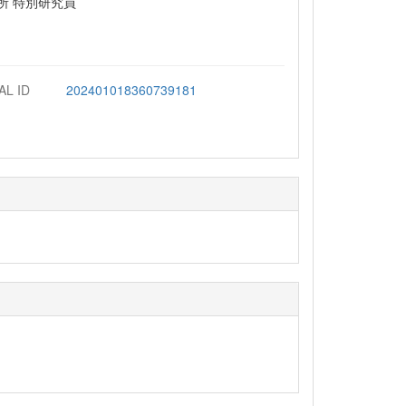
所 特別研究員
)
AL ID
202401018360739181