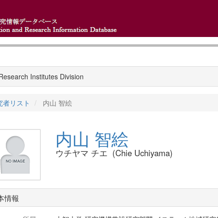
esearch Institutes Division
究者リスト
内山 智絵
内山 智絵
ウチヤマ チエ (Chie Uchiyama)
本情報