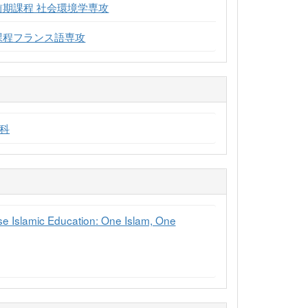
前期課程 社会環境学専攻
課程フランス語専攻
科
ese Islamic Education: One Islam, One