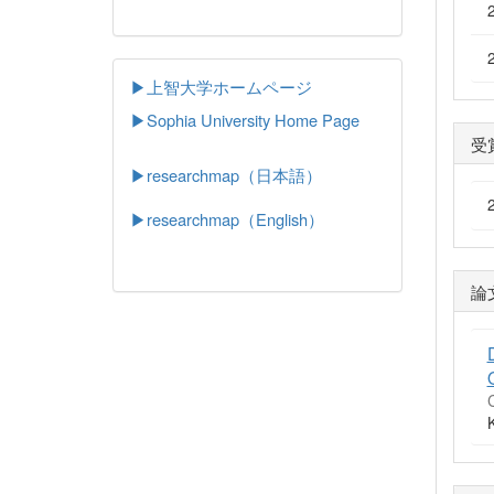
▶上智大学ホームページ
▶
Sophia University Home Page
受
▶researchmap（日本語）
▶researchmap（English）
論