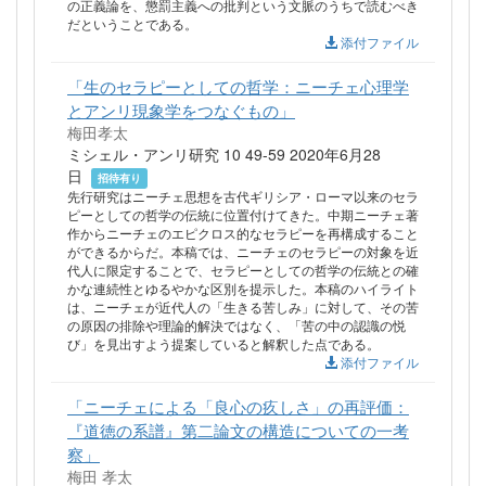
の正義論を、懲罰主義への批判という文脈のうちで読むべき
だということである。
添付ファイル
「生のセラピーとしての哲学：ニーチェ心理学
とアンリ現象学をつなぐもの」
梅田孝太
ミシェル・アンリ研究 10 49-59 2020年6月28
日
招待有り
先行研究はニーチェ思想を古代ギリシア・ローマ以来のセラ
ピーとしての哲学の伝統に位置付けてきた。中期ニーチェ著
作からニーチェのエピクロス的なセラピーを再構成すること
ができるからだ。本稿では、ニーチェのセラピーの対象を近
代人に限定することで、セラピーとしての哲学の伝統との確
かな連続性とゆるやかな区別を提示した。本稿のハイライト
は、ニーチェが近代人の「生きる苦しみ」に対して、その苦
の原因の排除や理論的解決ではなく、「苦の中の認識の悦
び」を見出すよう提案していると解釈した点である。
添付ファイル
「ニーチェによる「良心の疚しさ」の再評価：
『道徳の系譜』第二論文の構造についての一考
察」
梅田 孝太