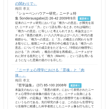
の関わりで」
梅田 孝太
『ショーペンハウアー研究』ニーチェ特
集 Sonderausgabe(2) 26-42 2009年9月
査読有り
従来のニーチェ研究においては「権力への意志」が脚光を浴
び, ニーチェが「力」という語を用いるとき, それは端的に
「権力への意志」に等しいと考えられてきた. 本論文はニー
チェの『善悪の彼岸』(一八八六年)および一八八〇年代の遺
稿群から, 「権力への意志」と「力」の概念との関わりを浮
き彫りにし, 後期ニーチェ哲学の中心概念である「権力への
意志」についてその成立史をたどるべく, 19世紀の物理学に
おける「力（Kraft）」概念の意味を再構成し, ニーチェがそ
れに対する批判として「権力（Macht）」という語を用いる
ようになった思索の道のりを示した.
「ニーチェ心理学における「霊魂」と「肉
体」」
梅田 孝太
『哲学論集』 (37) 85-100 2008年
査読有り
本論文のねらいは、『善悪の彼岸』において表明されたニー
チェ心理学の全体像の描出であった。ニーチェ自身による
「心理学」の定義は「権力への意志の形態学であり発展論」
というものである。先行研究の多くは、この点から生理学な
り生物学に精通した科学者然としたニーチェ像を打ち出して