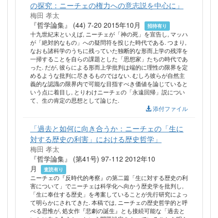
の探究：ニーチェの権力への意志説を中心に」
梅田 孝太
『哲学論集』 (44) 7-20 2015年10月
招待有り
十九世紀末といえば, ニーチェが「神の死」を宣告し, マッハ
が「絶対的なもの」への疑問符を投じた時代である. つまり,
なおも諸科学のうちに残っていた独断的な形而上学の残滓を
一掃することを自らの課題とした「思想家」たちの時代であ
った. だが, 彼らによる形而上学批判は端的に理性の限界を定
めるような批判に尽きるものではない. むしろ彼らが自然主
義的な認識の限界内で可能な目指すべき価値を論じていると
いう点に着目し, とりわけニーチェの「永遠回帰」説につい
て、生の肯定の思想として論じた.
添付ファイル
「過去と如何に向き合うか：ニーチェの「生に
対する歴史の利害」における歴史哲学」
梅田 孝太
『哲学論集』 (第41号) 97-112 2012年10
月
査読有り
ニーチェの『反時代的考察』の第二篇「生に対する歴史の利
害について」でニーチェは科学化へ向かう歴史学を批判し,
「生に奉仕する歴史」を考案していることが先行研究によっ
て明らかにされてきた. 本稿では, ニーチェの歴史哲学的と呼
べる思惟が, 処女作『悲劇の誕生』とも接続可能な「過去と