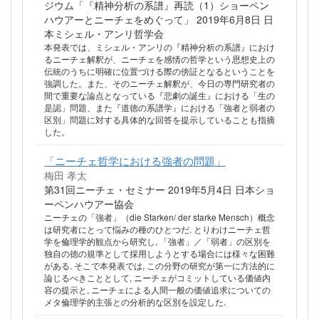
ジウム「『精神分析の系譜』再読（1）ショーペン
ハウアーとニーチェをめぐって」 2019年6月8日 日
本ミシェル・アンリ哲学会
本発表では、ミシェル・アンリの『精神分析の系譜』におけ
るニーチェ解釈が、ニーチェを感情の哲学という思想史上の
伝統のうちに明確に位置づける際の傍証となるということを
強調した。また、そのニーチェ解釈が、今日の専門研究者の
間で重要な論点となっている『悲劇の誕生』における「生の
是認」問題、また『道徳の系譜学』における「強者と弱者の
区別」問題に対する具体的な回答を提示していることも指摘
した。
「ニーチェ哲学における強者の問題」
梅田 孝太
第31回ニーチェ・セミナー 2019年5月4日 日本ショ
ーペンハウアー協会
ニーチェの「強者」（die Starken/ der starke Mensch）概念
は研究者にとって悩みの種のひとつだ. とりわけニーチェ哲
学を倫理学的観点から研究し, 「強者」／「弱者」の区別を
独自の徳の規準として採用しようとする場合には様々な困難
がある. そこで本発表では, この分野の研究が第一に方法的に
論じるべきこととして, ニーチェがコミットしている価値内
容の提示と, ニーチェによる人間一般の価値追求についての
メタ倫理学的主張との分析的な区別を設定した.