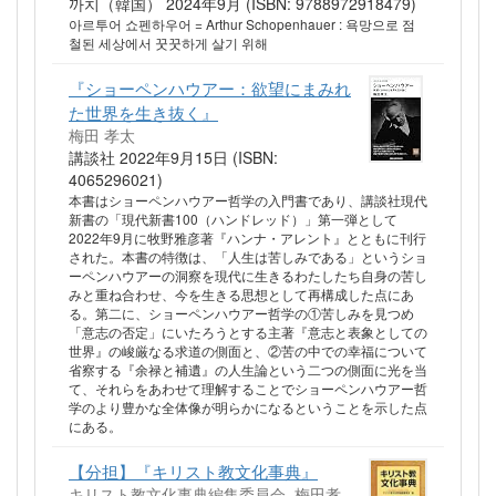
까치（韓国） 2024年9月 (ISBN: 9788972918479)
아르투어 쇼펜하우어 = Arthur Schopenhauer : 욕망으로 점
철된 세상에서 꿋꿋하게 살기 위해
『ショーペンハウアー：欲望にまみれ
た世界を生き抜く』
梅田 孝太
講談社 2022年9月15日 (ISBN:
4065296021)
本書はショーペンハウアー哲学の入門書であり、講談社現代
新書の「現代新書100（ハンドレッド）」第一弾として
2022年9月に牧野雅彦著『ハンナ・アレント』とともに刊行
された。本書の特徴は、「人生は苦しみである」というショ
ーペンハウアーの洞察を現代に生きるわたしたち自身の苦し
みと重ね合わせ、今を生きる思想として再構成した点にあ
る。第二に、ショーペンハウアー哲学の①苦しみを見つめ
「意志の否定」にいたろうとする主著『意志と表象としての
世界』の峻厳なる求道の側面と、②苦の中での幸福について
省察する『余禄と補遺』の人生論という二つの側面に光を当
て、それらをあわせて理解することでショーペンハウアー哲
学のより豊かな全体像が明らかになるということを示した点
にある。
【分担】『キリスト教文化事典』
キリスト教文化事典編集委員会, 梅田孝