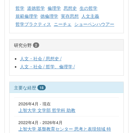
哲学
道徳哲学
倫理学
思想史
生の哲学
規範倫理学
徳倫理学
実存思想
人文主義
哲学プラクティス
ニーチェ
ショーペンハウアー
研究分野
2
人文・社会 / 思想史 /
人文・社会 / 哲学、倫理学 /
主要な経歴
18
2026年4月 - 現在
上智大学 文学部 哲学科 助教
2022年4月 - 2026年4月
上智大学 基盤教育センター 思考と表現領域 特