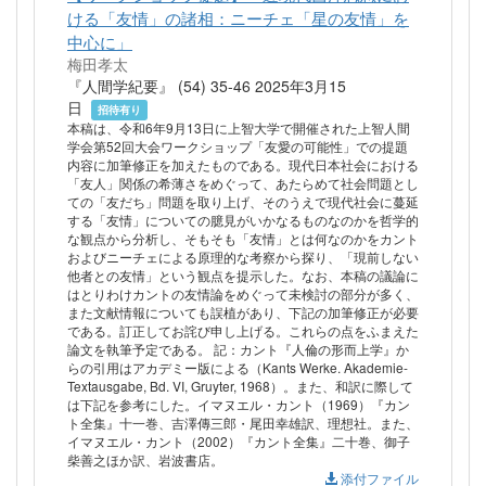
ける「友情」の諸相：ニーチェ「星の友情」を
中心に」
梅田孝太
『人間学紀要』 (54) 35-46 2025年3月15
日
招待有り
本稿は、令和6年9月13日に上智大学で開催された上智人間
学会第52回大会ワークショップ「友愛の可能性」での提題
内容に加筆修正を加えたものである。現代日本社会における
「友人」関係の希薄さをめぐって、あたらめて社会問題とし
ての「友だち」問題を取り上げ、そのうえで現代社会に蔓延
する「友情」についての臆見がいかなるものなのかを哲学的
な観点から分析し、そもそも「友情」とは何なのかをカント
およびニーチェによる原理的な考察から探り、「現前しない
他者との友情」という観点を提示した。なお、本稿の議論に
はとりわけカントの友情論をめぐって未検討の部分が多く、
また文献情報についても誤植があり、下記の加筆修正が必要
である。訂正してお詫び申し上げる。これらの点をふまえた
論文を執筆予定である。 記：カント『人倫の形而上学』か
らの引用はアカデミー版による（Kants Werke. Akademie-
Textausgabe, Bd. VI, Gruyter, 1968）。また、和訳に際して
は下記を参考にした。イマヌエル・カント（1969）『カン
ト全集』十一巻、吉澤傳三郎・尾田幸雄訳、理想社。また、
イマヌエル・カント（2002）『カント全集』二十巻、御子
柴善之ほか訳、岩波書店。
添付ファイル