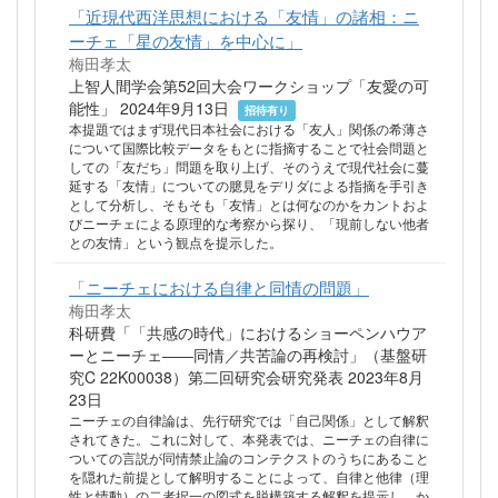
「近現代西洋思想における「友情」の諸相：ニ
ーチェ「星の友情」を中心に」
梅田孝太
上智人間学会第52回大会ワークショップ「友愛の可
能性」 2024年9月13日
招待有り
本提題ではまず現代日本社会における「友人」関係の希薄さ
について国際比較データをもとに指摘することで社会問題と
しての「友だち」問題を取り上げ、そのうえで現代社会に蔓
延する「友情」についての臆見をデリダによる指摘を手引き
として分析し、そもそも「友情」とは何なのかをカントおよ
びニーチェによる原理的な考察から探り、「現前しない他者
との友情」という観点を提示した。
「ニーチェにおける自律と同情の問題」
梅田孝太
科研費「「共感の時代」におけるショーペンハウア
ーとニーチェ――同情／共苦論の再検討」（基盤研
究C 22K00038）第二回研究会研究発表 2023年8月
23日
ニーチェの自律論は、先行研究では「自己関係」として解釈
されてきた。これに対して、本発表では、ニーチェの自律に
ついての言説が同情禁止論のコンテクストのうちにあること
を隠れた前提として解明することによって、自律と他律（理
性と情動）の二者択一の図式を脱構築する解釈を提示し、か