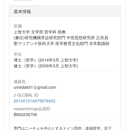
基本情報
所属
上智大学 文学部 哲学科 助教
(兼任)研究機構常設研究部門 中世思想研究所 正所員
聖マリアンナ医科大学 医学教育文化部門 非常勤講師
学位
博士（哲学）(2014年3月 上智大学)
修士（哲学）(2006年3月 上智大学)
連絡先
umedak51
gmail.com
J-GLOBAL ID
201401014975876402
researchmap会員ID
B000236706
専門はニーチェを中心とするドイツ思想・道徳哲学。目下、