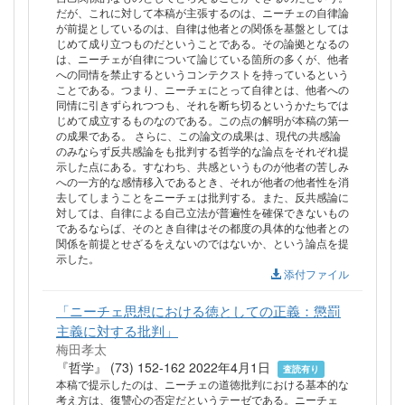
だが、これに対して本稿が主張するのは、ニーチェの自律論
が前提としているのは、自律は他者との関係を基盤としては
じめて成り立つものだということである。その論拠となるの
は、ニーチェが自律について論じている箇所の多くが、他者
への同情を禁止するというコンテクストを持っているという
ことである。つまり、ニーチェにとって自律とは、他者への
同情に引きずられつつも、それを断ち切るというかたちでは
じめて成立するものなのである。この点の解明が本稿の第一
の成果である。 さらに、この論文の成果は、現代の共感論
のみならず反共感論をも批判する哲学的な論点をそれぞれ提
示した点にある。すなわち、共感というものが他者の苦しみ
への一方的な感情移入であるとき、それが他者の他者性を消
去してしまうことをニーチェは批判する。また、反共感論に
対しては、自律による自己立法が普遍性を確保できないもの
であるならば、そのとき自律はその都度の具体的な他者との
関係を前提とせざるをえないのではないか、という論点を提
示した。
添付ファイル
「ニーチェ思想における徳としての正義：懲罰
主義に対する批判」
梅田孝太
『哲学』 (73) 152-162 2022年4月1日
査読有り
本稿で提示したのは、ニーチェの道徳批判における基本的な
考え方は、復讐心の否定だというテーゼである。ニーチェ