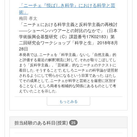
「ニーチェ『悦ばしき科学』における科学と芸
術」
梅田 孝太
「ニーチェにおける科学主義と反科学主義の再検討
――ショーペンハウアーとの対比のなかで」（日本
学術振興会基盤研究（C）課題番号17K02183）第
二回研究会ワークショップ「科学と生」 2018年8月
28日
本発表では, ニーチェを「科学主義」ないし「自然主義」的
と評価する最近の解釈潮流に対して, それが取りこぼしてし
まう「反科学主義」, 「芸術家」的なニーチェのテクストに
着目した. そうすることで, むしろニーチェの科学論が逆照射
されるようにして明らかになるという目算であった. はたし
てその成果として, ニーチェが科学と芸術とを厳密に区別す
ることなく, むしろ両者を相補的な関係にあるものとして考
えていたことを示した.
もっとみる
担当経験のある科目(授業)
25