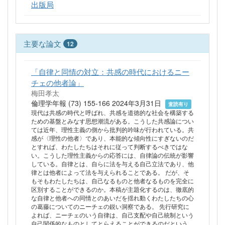
出版局
主要な論文
12
「自律と同情の対立：共感の時代におけるニー
チェの他者論」
梅田孝太
倫理学年報 (73) 155-166 2024年3月31日
査読有り
現代は共感の時代と呼ばれ、共感を道徳的な社会を構築する
ための基盤とみなす思想潮流がある。こうした共感論につい
ては近年、理性主義の側から批判的吟味が行われている。共
感が〈理性の他者〉であり、本能的な傾向性にすぎないのだ
とすれば、わたしたちはそれに従って判断するべきではな
い。こうした理性主義からの応答には、自律論の伝統が影響
している。自律とは、自らに法を与える自己立法であり、他
律とは他者によって法を与えられることである。 だが、そ
もそもわたしたちは、自己なるものと他者なるものを完全に
区別することができるのか。本稿が主題化するのは、徹底的
な自律と他者への同情とのあいだを揺れ動くわたしたちの心
の葛藤についてのニーチェの鋭い洞察である。 先行研究に
よれば、ニーチェのいう自律は、自己支配や自己統制という
自己関係的なものとしてとらえることができるのだという。