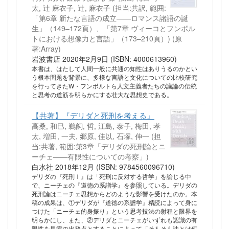
太, 辻 麻衣子, 辻, 麻衣子 (担当:共訳, 範囲:
「第6章 新たな言語の成立――ロマンス諸語の誕
生」（149–172頁）、「第7章 ヴィーコとフンボル
トにおける想像力と言語」（173–210頁）)
(原
著:Array)
岩波書店 2020年2月9日 (ISBN: 4000613960)
本書は、はたして人間一般に共通の知性はありうるのかとい
う根本問題を背景に、多様な言語と文化についての比較研究
を行ってきたW・フンボルトら人文主義者たちの議論の伝統
と思考の道筋を明らかにする壮大な思想史である。
【共著】『デリダと死刑を考える』
高桑, 和巳, 鵜飼, 哲, 江島, 泰子, 梅田, 孝
太, 増田, 一夫, 郷原, 佳以, 石塚, 伸一 (担
当:共著, 範囲:第3章「デリダの死刑論とニ
ーチェ――有限性についての考察」)
白水社 2018年12月 (ISBN: 9784560096710)
デリダの『死刑Ⅰ』は「死刑に反対する哲学」を論じる中
で、ニーチェの『道徳の系譜学』を参照している。デリダの
死刑論はニーチェ思想からどのような影響を受けたのか。本
稿の成果は、①デリダが『道徳の系譜学』精読によって身に
つけた「ニーチェ的身振り」という思考技法の射程と限界を
明らかにし、また、②デリダとニーチェがいずれも認識の有
限性を思索の出発点とすることによって「そもそも法とは何