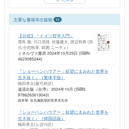
主要な書籍等出版物
11
【分担】『ドイツ哲学入門』
鹿島 徹, 川口茂雄, 佐藤慶太, 渡辺和典 (担
当:分担執筆, 範囲:ニーチェ)
ミネルヴァ書房 2024年10月29日 (ISBN:
4623085244)
『ショーペンハウアー：欲望にまみれた世界を
生き抜く』（繁体字版）
梅田孝太(嚴可婷訳)
遠流出版（台湾） 2024年10月 (ISBN:
9786263619043)
叔本華: 在充滿慾望的世界求生存
『ショーペンハウアー：欲望にまみれた世界を
生き抜く』（韓国語版）
梅田孝太(노경아訳)