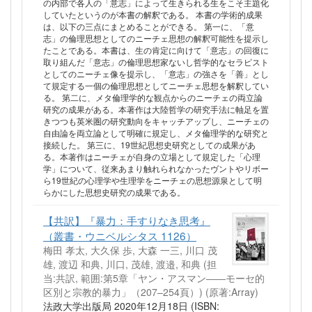
の内部で各人の「意志」によって生きられる生をこそ主題化
していたというのが本書の解釈である。 本書の学術的成果
は、以下の三点にまとめることができる。 第一に、「意
志」の倫理思想としてのニーチェ思想の解釈可能性を提示し
たことである。本書は、生の肯定に向けて「意志」の回復に
取り組んだ「意志」の倫理思想家ないし哲学的なセラピスト
としてのニーチェ像を提示し、「意志」の強さを「善」とし
て規定する一個の倫理思想としてニーチェ思想を解釈してい
る。 第二に、メタ倫理学的な観点からのニーチェの両立論
研究の成果がある。本著作は大陸哲学の研究手法に軸足を置
きつつも英米圏の研究動向をキャッチアップし、ニーチェの
自由論を両立論として明確に規定し、メタ倫理学的な研究と
接続した。 第三に、19世紀思想史研究としての成果があ
る。本著作はニーチェが自身の立場として規定した「心理
学」について、従来あまり触れられなかったヴントやリボー
ら19世紀の心理学や生理学をニーチェの思想源泉として明
らかにした思想史研究の成果である。
【共訳】『暴力：手すりなき思考』
（叢書・ウニベルシタス 1126）
梅田 孝太, 大久保 歩, 大森 一三, 川口 茂
雄, 渡辺 和典, 川口, 茂雄, 渡邉, 和典 (担
当:共訳, 範囲:第5章「ヤン・アスマン――モーセ的
区別と宗教的暴力」（207–254頁）)
(原著:Array)
法政大学出版局 2020年12月18日 (ISBN: