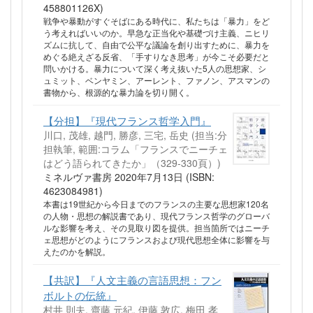
458801126X)
戦争や暴動がすぐそばにある時代に、私たちは「暴力」をど
う考えればいいのか。早急な正当化や基礎づけ主義、ニヒリ
ズムに抗して、自由で公平な議論を創り出すために、暴力を
めぐる絶えざる反省、「手すりなき思考」が今こそ必要だと
問いかける。暴力について深く考え抜いた5人の思想家、シ
ュミット、ベンヤミン、アーレント、ファノン、アスマンの
書物から、根源的な暴力論を切り開く。
【分担】『現代フランス哲学入門』
川口, 茂雄, 越門, 勝彦, 三宅, 岳史 (担当:分
担執筆, 範囲:コラム「フランスでニーチェ
はどう語られてきたか」（329-330頁）)
ミネルヴァ書房 2020年7月13日 (ISBN:
4623084981)
本書は19世紀から今日までのフランスの主要な思想家120名
の人物・思想の解説書であり、現代フランス哲学のグローバ
ルな影響を考え、その見取り図を提供。担当箇所ではニーチ
ェ思想がどのようにフランスおよび現代思想全体に影響を与
えたのかを解説。
【共訳】『人文主義の言語思想：フン
ボルトの伝統』
村井 則夫, 齋藤 元紀, 伊藤 敦広, 梅田 孝