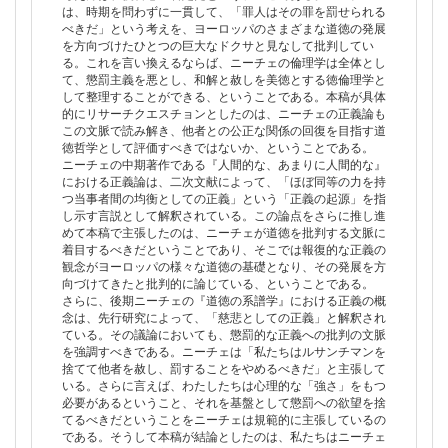
は、時期を問わずに一貫して、「罪人はその罪を罰せられる
べきだ」という考えを、ヨーロッパのさまざまな道徳の発展
を方向づけたひとつの巨大なドクサと見なして批判してい
る。これを言い換えるならば、ニーチェの倫理学は全体とし
て、懲罰主義を悪とし、和解と赦しを美徳とする徳倫理学と
して整理することができる、ということである。本稿が具体
的にリサーチクエスチョンとしたのは、ニーチェの正義論も
この文脈で読み解き、他者との公正な関係の回復を目指す道
徳哲学として評価すべきではないか、ということである。
ニーチェの中期著作である『人間的な、あまりに人間的な』
における正義論は、二次文献によって、「ほぼ同等の力を持
つ当事者間の均衡としての正義」という「正義の起源」を指
し示す言説として解釈されている。この論点をさらに推し進
めて本稿で主張したのは、ニーチェが道徳を批判する文脈に
着目するべきだということであり、そこでは報復的な正義の
観念がヨーロッパの様々な道徳の基礎となり、その発展を方
向づけてきたと批判的に論じている、ということである。
さらに、後期ニーチェの『道徳の系譜学』における正義の概
念は、先行研究によって、「慈悲としての正義」と解釈され
ている。その議論においても、懲罰的な正義への批判の文脈
を強調すべきである。ニーチェは「私たちはルサンチマンを
捨てて他者を赦し、罰することをやめるべきだ」と主張して
いる。さらに言えば、わたしたちは心理的な「強さ」をもつ
必要があるということ、それを基盤として懲罰への欲望を捨
てるべきだということをニーチェは規範的に主張しているの
である。そうして本稿が結論としたのは、私たちはニーチェ