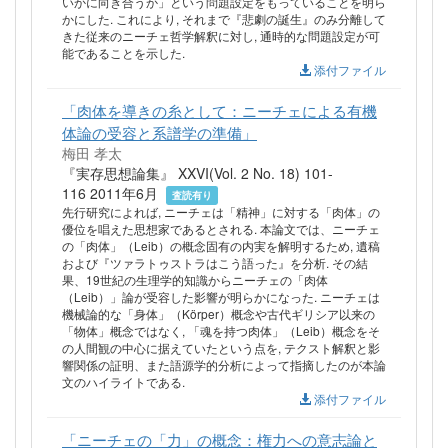
いかに向き合うか」という問題設定をもっていることを明ら
かにした. これにより, それまで『悲劇の誕生』のみ分離して
きた従来のニーチェ哲学解釈に対し, 通時的な問題設定が可
能であることを示した.
添付ファイル
「肉体を導きの糸として：ニーチェによる有機
体論の受容と系譜学の準備」
梅田 孝太
『実存思想論集』 XXVI(Vol. 2 No. 18) 101-
116 2011年6月
査読有り
先行研究によれば, ニーチェは「精神」に対する「肉体」の
優位を唱えた思想家であるとされる. 本論文では、ニーチェ
の「肉体」（Leib）の概念固有の内実を解明するため, 遺稿
および『ツァラトゥストラはこう語った』を分析. その結
果、19世紀の生理学的知識からニーチェの「肉体
（Leib）」論が受容した影響が明らかになった. ニーチェは
機械論的な「身体」（Körper）概念や古代ギリシア以来の
「物体」概念ではなく, 「魂を持つ肉体」（Leib）概念をそ
の人間観の中心に据えていたという点を, テクスト解釈と影
響関係の証明、また語源学的分析によって指摘したのが本論
文のハイライトである.
添付ファイル
「ニーチェの「力」の概念：権力への意志論と