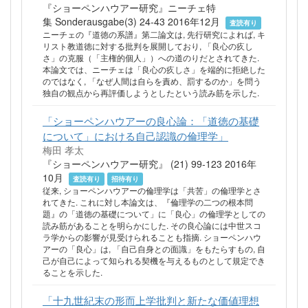
『ショーペンハウアー研究』ニーチェ特
集 Sonderausgabe(3) 24-43 2016年12月
査読有り
ニーチェの『道徳の系譜』第二論文は, 先行研究によれば, キ
リスト教道徳に対する批判を展開しており, 「良心の疚し
さ」の克服（「主権的個人」）への道のりだとされてきた.
本論文では、ニーチェは「良心の疚しさ」を端的に拒絶した
のではなく, 「なぜ人間は自らを責め、罰するのか」を問う
独自の観点から再評価しようとしたという読み筋を示した.
「ショーペンハウアーの良心論：「道徳の基礎
について」における自己認識の倫理学」
梅田 孝太
『ショーペンハウアー研究』 (21) 99-123 2016年
10月
査読有り
招待有り
従来, ショーペンハウアーの倫理学は「共苦」の倫理学とさ
れてきた. これに対し本論文は、『倫理学の二つの根本問
題』の「道徳の基礎について」に「良心」の倫理学としての
読み筋があることを明らかにした. その良心論には中世スコ
ラ学からの影響が見受けられることも指摘. ショーペンハウ
アーの「良心」は, 「自己自身との面識」をもたらすもの, 自
己が自己によって知られる契機を与えるものとして規定でき
ることを示した.
「十九世紀末の形而上学批判と新たな価値理想