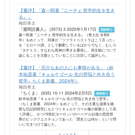
【書評】「森一郎著『ニーチェ 哲学的生を生き
る』」
梅田孝太
『週間読書人』 (3573) 3 2025年1月17日
招待有り
森一郎著『ニーチェ 哲学的生を生きる』（青土社 令和6
年）をめぐって、同著が『ツァラトゥストラはこう言った』
を「エロース讃」として解釈しているばかりでなく、むしろ
「タナトス」すなわち死神の導きを重視し、死生観について
論じることを主眼としていることに注目して論評した。
【書評】「厄介なあの人にも事情がある」（鈴
木祐丞著『キェルケゴール 生の苦悩と向き合う
哲学』ちくま新書、2024年）
梅田孝太
『ちくま』 (635) 10-11 2024年2月5日
招待有り
鈴木祐丞著『キェルケゴール 生の苦悩と向き合う哲学』
（ちくま新書、2024年）をめぐって、その主要な成果を緻
密な伝記的研究にもとづくキェルケゴール像の刷新として高
く評価し、かつ19世紀ヨーロッパのヘーゲル以後の思想世
界のビッグクエスチョンであった「歴史とは何か」という問
いに引きつけて論じた。
もっとみる