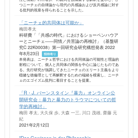
つニーチェの自律論から現代の共感論および反共感論に対す
る批判的視座を得られることを示した。
「ニーチェ的共同体は可能か」
梅田孝太
科研費「「共感の時代」におけるショーペンハウア
ーとニーチェ――同情／共苦論の再検討」（基盤研
究C 22K00038）第一回研究会研究構想発表 2022
年8月23日
招待有り
本発表は、ニーチェ哲学における共同体論の可能性と理論的
射程について、個人と共同体の関係を中心に論じたものであ
る。先行研究が強調してきたニーチェのエリート主義をより
穏健な徳倫理として再解釈するための端緒を模索し、ニーチ
ェのエゴイズム批判に着目することを提案。
「R・J. バーンスタイン『暴力』オンライン公
開研究会：暴力と暴力のトラウマについての哲
学的再検討」
梅田 孝太, 大久保 歩, 大森 一三, 川口 茂雄, 齋藤 元
紀
2021年2月12日
"Das Gewissen in der Philosophie