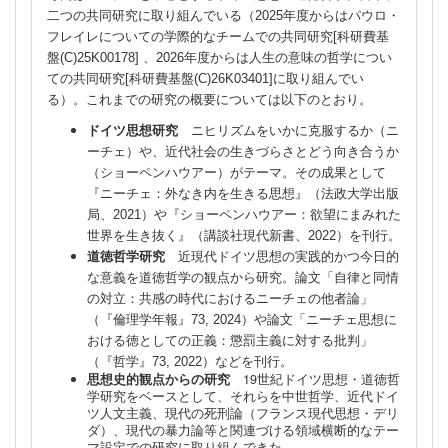
二つの共同研究に取り組んでいる（2025年度からはパウロ・
フレイレについての学際的なチームでの共同研究[科研費基
盤(C)25K00178] 、2026年度からは人生の意味の哲学につい
ての共同研究[科研費基盤(C)26K03401]に取り組んでい
る）。これまでの研究の概要については以下のとおり。
ドイツ思想研究
ニヒリズムをいかに克服するか（ニ
ーチェ）や、近代社会の生きづらさとどう向き合うか
（ショーペンハウアー）がテーマ。その成果として
『ニーチェ：外なき内を生きる思想』（法政大学出版
局、2021）や『ショーペンハウアー：欲望にまみれた
世界を生き抜く』（講談社現代新書、2022）
を刊行。
道徳哲学研究
近現代ドイツ思想の実践的かつ今日的
な意義を道徳哲学の観点から研究。論文「自律と同情
の対立：共感の時代におけるニーチェの他者論」
（『倫理学年報』73, 2024）や論文「ニーチェ思想に
おける徳としての正義：懲罰主義に対する批判」
（『哲学』73, 2022）などを刊行。
思想史的観点からの研究
19世紀ドイツ思想・道徳哲
学研究をベースとして、それらを中世哲学、近代ドイ
ツ人文主義、現代の死刑論（フランス現代思想・デリ
ダ）、現代の暴力論等と関連づける領域横断的なテー
マ設定での研究に取り組んできた。