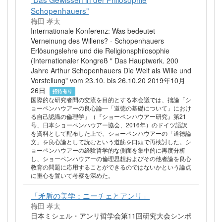
Schopenhauers"
梅田 孝太
Internationale Konferenz: Was bedeutet
Verneinung des Willens? - Schopenhauers
Erlösungslehre und die Religionsphilosophie
(Internationaler Kongreß " Das Hauptwerk. 200
Jahre Arthur Schopenhauers Die Welt als Wille und
Vorstellung" vom 23.10. bis 26.10.20 2019年10月
26日
招待有り
国際的な研究者間の交流を目的とする本会議では、拙論「シ
ョーペンハウアーの良心論―「道徳の基礎について」におけ
る自己認識の倫理学」（『ショーペンハウアー研究』第21
号、日本ショーペンハウアー協会、2016年）のドイツ語訳
を資料として配布した上で、ショーペンハウアーの「道徳論
文」を良心論として読むという道筋を口頭で再検討した。シ
ョーペンハウアーの経験哲学的な側面を集中的に再度分析
し、ショーペンハウアーの倫理思想およびその他者論を良心
教育の問題に応用することができるのではないかという論点
に重心を置いて考察を深めた。
「矛盾の美学：ニーチェとアンリ」
梅田 孝太
日本ミシェル・アンリ哲学会第11回研究大会シンポ