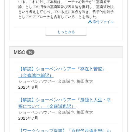
いる。これに対して本稿は、ニーチェ心理学が「霊魂原子
論」としての旧来の霊魂観及び因果論を批判し、霊魂複数説
という考えを打ち出している点に重点を置き、哲学的心理学
としてのアプローチを含有していることを示した。
添付ファイル
もっとみる
MISC
16
【解説】ショーペンハウアー『存在と苦悩』
（金森誠也編訳）
ショーペンハウアー, 金森誠也, 梅田孝太
2025年9月
【解説】ショーペンハウアー『孤独と人生：幸
福について』（金森誠也訳）
ショーペンハウアー, 金森誠也, 梅田孝太
2025年7月
【ワークショップ提題】「近現代西洋思想にお