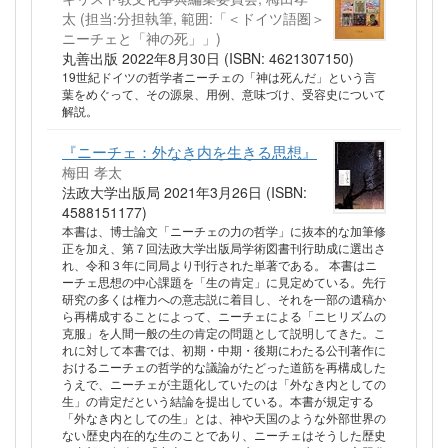
太 (担当:分担執筆, 範囲:「＜ドイツ語圏＞
ニーチェと「神の死」」)
丸善出版 2022年8月30日 (ISBN: 4621307150)
19世紀ドイツの哲学者ニーチェの「神は死んだ」という言
葉をめぐって、その源泉、用例、意味づけ、受容史について
解説。
『ニーチェ：外なき内を生きる思想』
梅田 孝太
法政大学出版局 2021年3月26日 (ISBN:
4588151177)
本書は、博士論文「ニーチェの力の哲学」に抜本的な加筆修
正を加え、第７回法政大学出版局学術図書刊行助成に選出さ
れ、令和３年に同局より刊行された単著である。 本書はニ
ーチェ思想の中心課題を「生の肯定」に見定めている。先行
研究の多くは権力への意志説に着目し、それを一部の遺稿か
ら再構成することによって、ニーチェによる「ニヒリズムの
克服」を人間一般の生の肯定の問題として説明してきた。こ
れに対して本書では、初期・中期・後期にわたる公刊著作に
おけるニーチェの哲学的な議論がたどった道筋を再構成した
うえで、ニーチェが主題化していたのは「外なき内としての
生」の肯定だという結論を提出している。本書が規定する
「外なき内としての生」とは、神や天国のような外部世界の
ない歴史内在的な生のことであり、ニーチェはそうした歴史