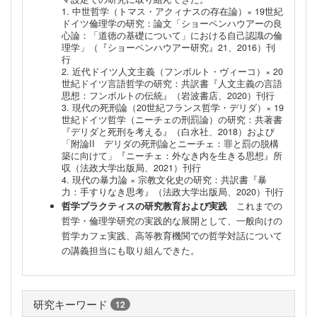
1. 中世哲学（トマス・アクィナスの存在論）× 19世紀
ドイツ倫理学の研究：論文「ショーペンハウアーの良
心論：「道徳の基礎について」における自己認識の倫
理学」（『ショーペンハウアー研究』21、2016）刊
行
2. 近代ドイツ人文主義（フンボルト・ヴィーコ）× 20
世紀ドイツ言語哲学の研究：共訳書『人文主義の言語
思想：フンボルトの伝統』（岩波書店、2020）刊行
3. 現代の死刑論（20世紀フランス哲学・デリダ）× 19
世紀ドイツ哲学（ニーチェの刑罰論）の研究：共著書
『デリダと死刑を考える』（白水社、2018）および
「附論II デリダの死刑論とニーチェ：罪と罰の脱構
築に向けて」『ニーチェ：外なき内を生きる思想』所
収（法政大学出版局、2021）刊行
4. 現代の暴力論 × 宗教文化史の研究：共訳書『暴
力：手すりなき思考』（法政大学出版局、2020）刊行
哲学プラクティスの研究教育および実践
これまでの
哲学・倫理学研究の実践的な展開として、一般向けの
哲学カフェ実践、高等教育機関での哲学対話について
の講義担当にも取り組んできた。
研究キーワード
12