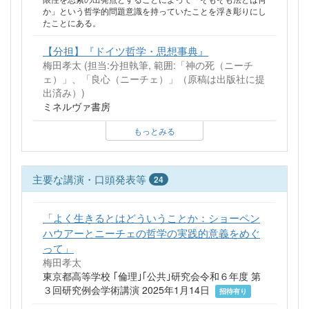
か」という哲学的問題意識を持っていたことを浮き彫りにし
たことにある。
【分担】『ドイツ哲学・思想事典』
梅田孝太 (担当:分担執筆, 範囲:「神の死（ニーチ
ェ）」、「良心（ニーチェ）」（原稿は出版社に提
出済み）)
ミネルヴァ書房
もっとみる
主要な講演・口頭発表等
24
「よく生きるとはどういうことか：ショーペン
ハウアーとニーチェの哲学の実践的意義をめぐ
って」
梅田孝太
東京都高等学校 ｢倫理｣｢公共｣研究会令和６年度 第
３回研究例会学術講演 2025年1月14日
招待有り