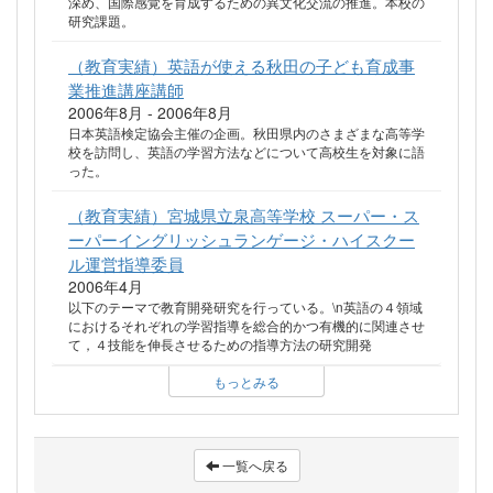
深め、国際感覚を育成するための異文化交流の推進。本校の
研究課題。
（教育実績）英語が使える秋田の子ども育成事
業推進講座講師
2006年8月 - 2006年8月
日本英語検定協会主催の企画。秋田県内のさまざまな高等学
校を訪問し、英語の学習方法などについて高校生を対象に語
った。
（教育実績）宮城県立泉高等学校 スーパー・ス
ーパーイングリッシュランゲージ・ハイスクー
ル運営指導委員
2006年4月
以下のテーマで教育開発研究を行っている。\n英語の４領域
におけるそれぞれの学習指導を総合的かつ有機的に関連させ
て，４技能を伸長させるための指導方法の研究開発
もっとみる
一覧へ戻る