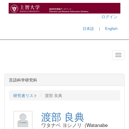
ログイン
日本語
｜
English
言語科学研究科
研究者リスト
渡部 良典
渡部 良典
ワタナベ ヨシノリ (Watanabe