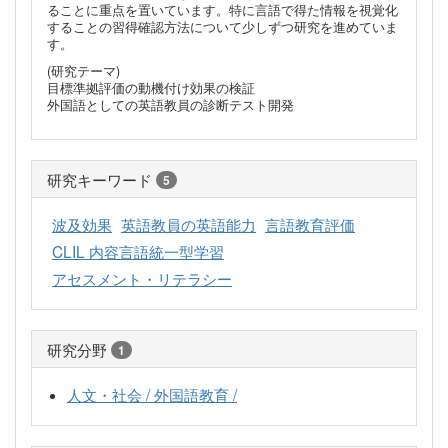
ることに重点を置いています。特に言語で得た情報を視覚化
することの習得確認方法について少しずつ研究を進めていま
す。
(研究テーマ)
目標準拠評価の動機付け効果の検証
外国語としての英語教員の診断テスト開発
研究キーワード
5
波及効果
英語教員の英語能力
言語教育評価
CLIL 内容言語統一型学習
アセスメント・リテラシー
研究分野
1
人文・社会 / 外国語教育 /