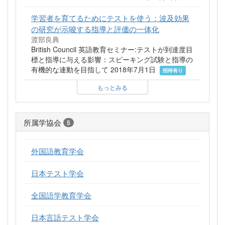
学習者を育てるためにテストを使う：波及効果
の研究が示唆する指導と評価の一体化
渡部良典
British Council 英語教育セミナー:テストが到達度目
標と指導に与える影響：スピーキング試験と指導の
有機的な連動を目指して 2018年7月1日
招待有り
もっとみる
所属学協会
5
外国語教育学会
日本テスト学会
全国語学教育学会
日本言語テスト学会