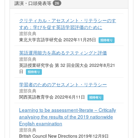
講演・口頭発表等
26
クリティカル・アセスメント・リテラシーのす
すめ：学びを促す英語学習評価のために
渡部良典
東北大学言語学研究会 2022年11月25日
招待有り
英語運用能力を高めるテスティングと評価
渡部良典
英語授業研究学会 第 32 回全国大会 2022年8月21
日
招待有り
学習者のためのアセスメント・リテラシー
渡部良典
関西英語教育学会 2022年6月11日
招待有り
Learning to be assessment-literate – Critically
analysing the results of the 2019 nationwide
English examination
渡部良典
British Council New Directions 2019年12月9日