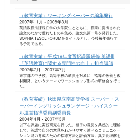
（教育実績）ワーキングペーパーの編集発行
2007年11月 - 2008年3月
英語教授法課程在学の大学院生とともに、授業に提出された
論文のなかで優れたものを集め、論文集第一号を発行した。
SOPHIA TESOL FORUMをタイトルとし、今後毎年発行す
る予定である。
（教育実績）平成19年度選択課題研修 英語III
「英語教育に関する専門性の向上」担当講師
2007年7月 - 2007年7月
東京都の中学校、高等学校の教員を対象に「指導の改善と教
材開発」というテーマでワークショップ形式の研修会を行っ
た。
（教育実績）秋田県立南高等学校 スーパー・ス
ーパーイングリッシュランゲージ・ハイスクー
ル運営指導委員副委員長
2004年4月 - 2007年3月
以下を課題に実践研究を行った。相手の意見を共感的に理解
して、英語で自分の意見をわかりやすく述べるコミュニケー
ション能力育成のための指導方法と評価方法。異文化理解を