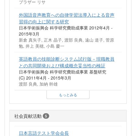
ブラザー リサ
外国語音声教育への自律学習法導入による音声
習得の向上に関する研究
日本学術振興会 科学研究費助成事業 2012年4月 -
2015年3月
新倉 真矢子, 正木 晶子, 渡部 良典, 遠山 道子, 菅原
勉, 井上 美穂, 小島 慶一
英語教員の技能診断システム試行版－現職教員
との共同開発および構成概念妥当性の検証
日本学術振興会 科学研究費助成事業 基盤研究
(C) 2011年4月 - 2015年3月
渡部 良典, 加納 幹雄
もっとみる
社会貢献活動
5
日本言語テスト学会会長