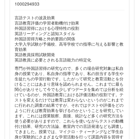
1000294933
言語テストの波及効果
言語教育評価の学習者動機付け効果
外国語習得における心理特性の役割
英語リーディングと認知スタイル
外国語習得方略と外的要因の関係
大学入学試験が予備校、高等学校での指導に与える影響と教
育効果
英語教員採用試験開発
英語教員に必要とされる言語能力の特定化
専門が外国語習得の研究なので、多くの場合研究対象は私自
身の授業であり、私自身の指導であり、私の担当する学生や
生徒たちの学習行動です。したがって研究と教育活動とを分
けることにはあまり意味を認められません。これまでに最も
関心がありそして今でも少しずつデータを集めては分析を続
けているのが、外国語教育における評価活動の役割です。テ
ストを変えるだけでは教育は変わらないというのがこれまで
に行われた調査の結果ですが、それではテストや評価をどの
ように行えば教育効果を挙げるのかということを研究してい
ます。これには授業観察、面接、統計など多くの研究方法を
使う必要がありますので、これらを使いながらテストの動機
付け効果、研究の方法論、教室内での言語発達なども調査し
てきました。授業では、マイクロ・ティーチングなど学生自
身が実験的にさまざまな学習活動を行って課題内容を習得す