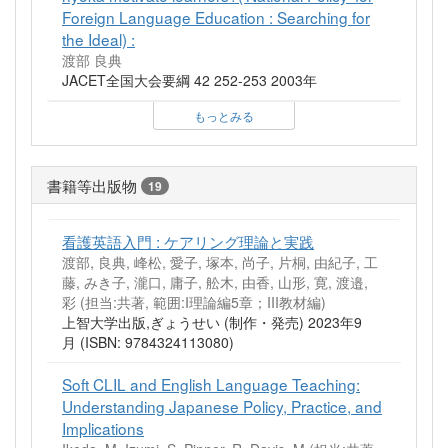
Foreign Language Education : Searching for
the Ideal) :
渡部 良典
JACET全国大会要綱 42 252-253 2003年
もっとみる
書籍等出版物
19
看護英語入門 : ケアリング理論と実践
渡部, 良典, 峰松, 愛子, 塚本, 尚子, 片桐, 由紀子, 工
藤, みき子, 瀧口, 庸子, 舩木, 由香, 山形, 寛, 渡邉,
彩 (担当:共著, 範囲:I理論編5章；III教材編)
上智大学出版,ぎょうせい (制作・発売) 2023年9
月 (ISBN: 9784324113080)
Soft CLIL and English Language Teaching:
Understanding Japanese Policy, Practice, and
Implications