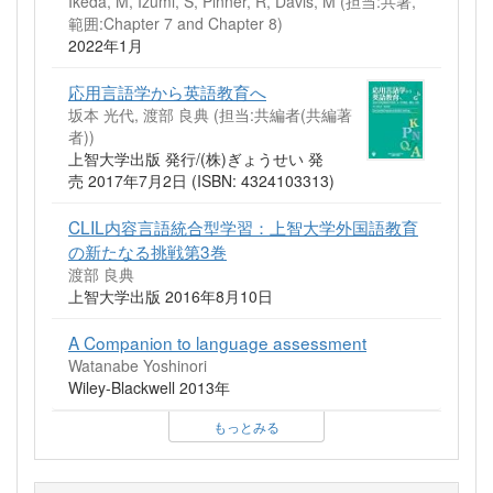
Ikeda, M, Izumi, S, Pinner, R, Davis, M (担当:共著,
範囲:Chapter 7 and Chapter 8)
2022年1月
応用言語学から英語教育へ
坂本 光代, 渡部 良典 (担当:共編者(共編著
者))
上智大学出版 発行/(株)ぎょうせい 発
売 2017年7月2日 (ISBN: 4324103313)
CLIL内容言語統合型学習：上智大学外国語教育
の新たなる挑戦第3巻
渡部 良典
上智大学出版 2016年8月10日
A Companion to language assessment
Watanabe Yoshinori
Wiley-Blackwell 2013年
もっとみる