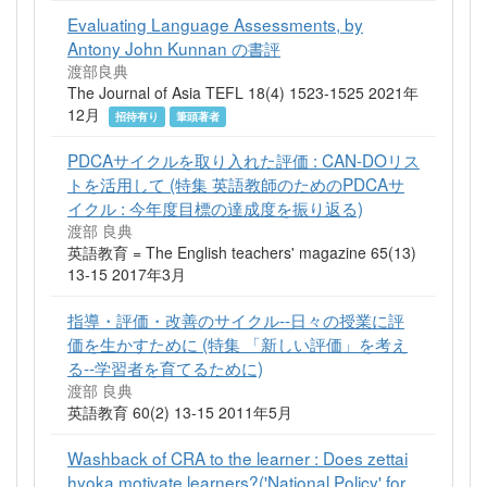
Evaluating Language Assessments, by
Antony John Kunnan の書評
渡部良典
The Journal of Asia TEFL 18(4) 1523-1525 2021年
12月
招待有り
筆頭著者
PDCAサイクルを取り入れた評価 : CAN-DOリス
トを活用して (特集 英語教師のためのPDCAサ
イクル : 今年度目標の達成度を振り返る)
渡部 良典
英語教育 = The English teachers' magazine 65(13)
13-15 2017年3月
指導・評価・改善のサイクル--日々の授業に評
価を生かすために (特集 「新しい評価」を考え
る--学習者を育てるために)
渡部 良典
英語教育 60(2) 13-15 2011年5月
Washback of CRA to the learner : Does zettai
hyoka motivate learners?('National Policy' for