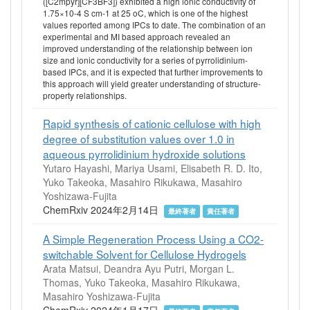
([C2mpyr][CF3BF3]) exhibited a high ionic conductivity of
1.75×10-4 S cm-1 at 25 oC, which is one of the highest
values reported among IPCs to date. The combination of an
experimental and MI based approach revealed an
improved understanding of the relationship between ion
size and ionic conductivity for a series of pyrrolidinium-
based IPCs, and it is expected that further improvements to
this approach will yield greater understanding of structure-
property relationships.
Rapid synthesis of cationic cellulose with high
degree of substitution values over 1.0 in
aqueous pyrrolidinium hydroxide solutions
Yutaro Hayashi, Mariya Usami, Elisabeth R. D. Ito,
Yuko Takeoka, Masahiro Rikukawa, Masahiro
Yoshizawa-Fujita
ChemRxiv 2024年2月14日
最終著者
責任著者
A Simple Regeneration Process Using a CO2-
switchable Solvent for Cellulose Hydrogels
Arata Matsui, Deandra Ayu Putri, Morgan L.
Thomas, Yuko Takeoka, Masahiro Rikukawa,
Masahiro Yoshizawa-Fujita