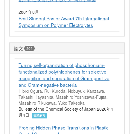
2001年8月
Best Student Poster Award 7th International
Symposium on Polymer Electrolytes
論文
204
Tuning self-organization of phosphonium-
functionalized polythiophenes for selective
recognition and separation of Gram-positive
and Gram-negative bacteria
Hibiki Ogura, Rui Kuroda, Nobuyuki Kanzawa,
Takashi Hayashita, Masahiro Yoshizawa-Fujita,
Masahiro Rikukawa, Yuko Takeoka
Bulletin of the Chemical Society of Japan 2026年4
月4日
査読有り
Probing Hidden Phase Transitions in Plastic