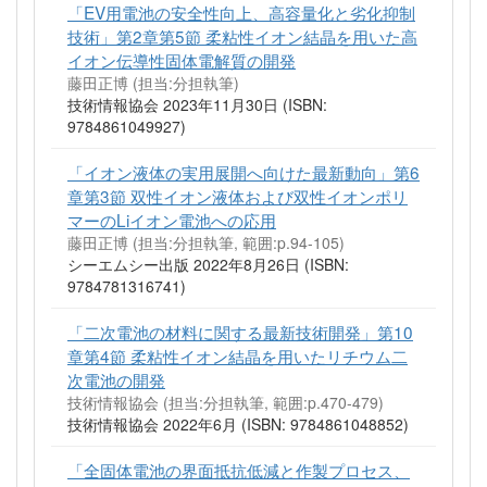
「EV用電池の安全性向上、高容量化と劣化抑制
技術」第2章第5節 柔粘性イオン結晶を用いた高
イオン伝導性固体電解質の開発
藤田正博 (担当:分担執筆)
技術情報協会 2023年11月30日 (ISBN:
9784861049927)
「イオン液体の実用展開へ向けた最新動向」第6
章第3節 双性イオン液体および双性イオンポリ
マーのLiイオン電池への応用
藤田正博 (担当:分担執筆, 範囲:p.94-105)
シーエムシー出版 2022年8月26日 (ISBN:
9784781316741)
「二次電池の材料に関する最新技術開発」第10
章第4節 柔粘性イオン結晶を用いたリチウム二
次電池の開発
技術情報協会 (担当:分担執筆, 範囲:p.470-479)
技術情報協会 2022年6月 (ISBN: 9784861048852)
「全固体電池の界面抵抗低減と作製プロセス、