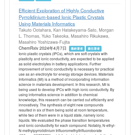
Efficient Exploration of Highly Conductive
Pyrrolidinium-based Ionic Plastic Crystals
Using Materials Informatics
Takuto Ootahara, Kan Hatakeyama-Sato, Morgan
L. Thomas, Yuko Takeoka, Masahiro Rikukawa,
Masahiro Yoshizawa-Fujita
ChemRxiv 2024年4月7日
最終著者
責任著者
Ionic plastic crystals (IPCs), which are soft crystals with
plasticity and ionic conductivity, are expected to be applied
as solid electrolytes in battery applications. Further
improvement of ionic conductivity is necessary for practical
use as an electrolyte for energy storage devices. Materials
Informatics (MI) is a method of incorporating information
science in materials development. In this research, MI is
being used to develop IPCs with high ionic conductivity. By
using informatics science in addition to chemical
knowledge, this research can be carried out efficiently and
innovatively. The synthesis of eight new compounds
resulted in six of them being solid at room temperature,
while two of them were in a liquid state, namely ionic
liquids. We evaluated the phase transition temperatures
and ionic conductivity for each compound. Notably, N-ethyl-
N-methylpyrrolidinium trifluoromethyltrifluoroborate