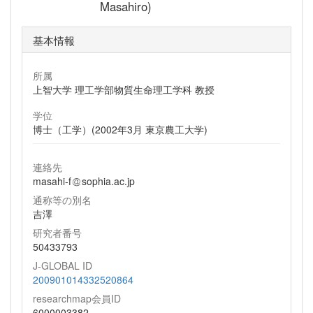
Masahiro)
基本情報
所属
上智大学 理工学部物質生命理工学科 教授
学位
博士（工学）(2002年3月 東京農工大学)
連絡先
masahi-f
sophia.ac.jp
通称等の別名
吉澤
研究者番号
50433793
J-GLOBAL ID
200901014332520864
researchmap会員ID
6000003382