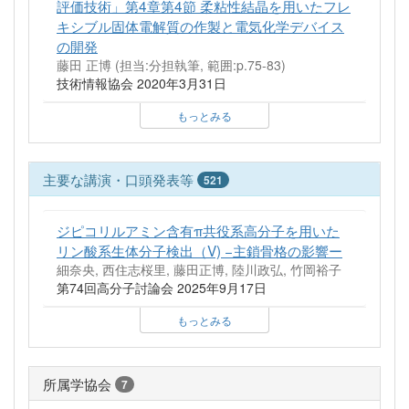
評価技術」第4章第4節 柔粘性結晶を用いたフレ
キシブル固体電解質の作製と電気化学デバイス
の開発
藤田 正博 (担当:分担執筆, 範囲:p.75-83)
技術情報協会 2020年3月31日
もっとみる
主要な講演・口頭発表等
521
ジピコリルアミン含有π共役系高分子を用いた
リン酸系生体分子検出（V) −主鎖骨格の影響ー
細奈央, 西住志桜里, 藤田正博, 陸川政弘, 竹岡裕子
第74回高分子討論会 2025年9月17日
もっとみる
所属学協会
7