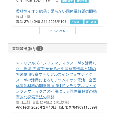
ChemRxiv 2024年1月17日
最終著者
責任著者
柔粘性イオン結晶：柔らかい固体電解質の開発
藤田正博
液晶 27(4) 240-244 2023年10月
招待有り
責任著者
もっとみる
書籍等出版物
13
マテリアルズインフォマティクス・AIを活用し
た、現場で“即”活かせる材料開発事例集とMIの
将来像 第3章マテリアルズインフォマティク
ス・AIの活用によるリチウムイオン電池・全固
体電池材料の開発動向 第1節マテリアルズ・イ
ンフォマティクスの活用による固体電解質の効
率的な探索手法の開発
藤田正博, 畠山歓 (担当:分担執筆)
AndTech 2026年2月13日 (ISBN: 9784909118899)