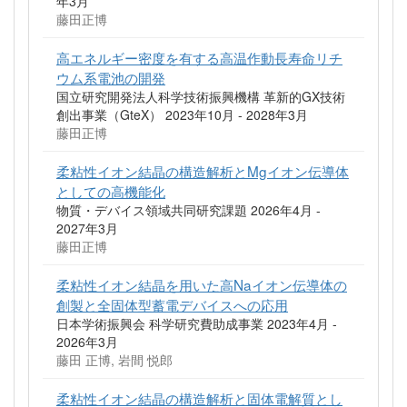
年3月
藤田正博
高エネルギー密度を有する高温作動長寿命リチ
ウム系電池の開発
国立研究開発法人科学技術振興機構 革新的GX技術
創出事業（GteX） 2023年10月 - 2028年3月
藤田正博
柔粘性イオン結晶の構造解析とMgイオン伝導体
としての高機能化
物質・デバイス領域共同研究課題 2026年4月 -
2027年3月
藤田正博
柔粘性イオン結晶を用いた高Naイオン伝導体の
創製と全固体型蓄電デバイスへの応用
日本学術振興会 科学研究費助成事業 2023年4月 -
2026年3月
藤田 正博, 岩間 悦郎
柔粘性イオン結晶の構造解析と固体電解質とし