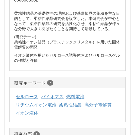
柔粘性結晶の基礎物性の理解および基礎知見の集積を主な目
的として、柔粘性結晶研究会を設立した。本研究会が中心と
なって、柔粘性結晶の研究を活性化させ、柔粘性結晶が様々
な分野で大きく羽ばたくことを期待して活動している。
(研究テーマ)
柔粘性イオン結晶（プラスチッククリスタル）を用いた固体
電解質の開発
イオン液体を用いたセルロース誘導体およびセルロースゲル
の作製と評価
研究キーワード
7
セルロース
バイオマス
燃料電池
リチウムイオン電池
柔粘性結晶
高分子電解質
イオン液体
研究分野
1