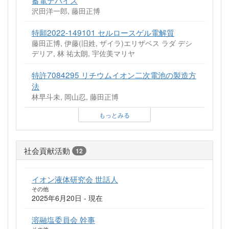
蓄電デバイス
沢田洋一郎, 藤田正博
特願2022-149101 セルロースゲル電解質
藤田正博, 伊藤(旧姓, ザイラ)エリザベス ラダ デシ
デリア, 林 祐太朗, 宇佐美マリヤ
特許7084295 リチウムイオン二次電池の製造方
法
林早斗未, 岡山忍, 藤田正博
もっとみる
社会貢献活動
12
イオン液体研究会 世話人
その他
2025年6月20日 - 現在
溶融塩委員会 幹事