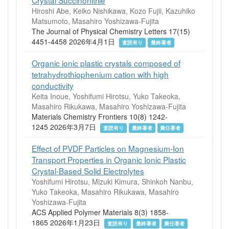
Crystal Succinonitrile
Hiroshi Abe, Keiko Nishikawa, Kozo Fujii, Kazuhiko
Matsumoto, Masahiro Yoshizawa-Fujita
The Journal of Physical Chemistry Letters 17(15)
4451-4458 2026年4月1日
査読有り
最終著者
Organic ionic plastic crystals composed of
tetrahydrothiophenium cation with high
conductivity
Keita Inoue, Yoshifumi Hirotsu, Yuko Takeoka,
Masahiro Rikukawa, Masahiro Yoshizawa-Fujita
Materials Chemistry Frontiers 10(8) 1242-
1245 2026年3月7日
査読有り
最終著者
責任著者
Effect of PVDF Particles on Magnesium-Ion
Transport Properties in Organic Ionic Plastic
Crystal-Based Solid Electrolytes
Yoshifumi Hirotsu, Mizuki Kimura, Shinkoh Nanbu,
Yuko Takeoka, Masahiro Rikukawa, Masahiro
Yoshizawa-Fujita
ACS Applied Polymer Materials 8(3) 1858-
1865 2026年1月23日
査読有り
最終著者
責任著者