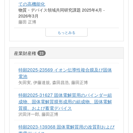
ての高機能化
物質・デバイス領域共同研究課題 2025年4月 -
2026年3月
藤田 正博
もっとみる
産業財産権
23
特願2025-23569 イオン伝導性複合膜及び固体
電池
矢田実, 伊藤達規, 森田昌浩, 藤田正博
特願2025-31627 固体電解質用のバインダー組
成物、固体電解質膜形成用の組成物、固体電解
質膜、および蓄電デバイス
沢田洋一郎, 藤田正博
特願2023-139368 固体電解質用の改質剤および