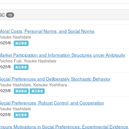
SC
10
Moral Costs, Personal Norms, and Social Norms
Yosuke Hashidate
2025年
責任著者
Market Participation and Information Structures uncer Ambiguity
oichiro Fujii, Yosuke Hashidate
2025年
責任著者
Social Preferences and Deliberately Stochastic Behavior
Yosuke Hashidate, Keisuke Yoshihara
2025年
筆頭著者
責任著者
Social Preferences, Robust Control, and Cooperation
Yosuke Hashidate
2025年
責任著者
Impure Motivations in Social Preferences: Experimental Evidenc