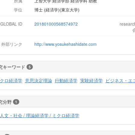
所属
上智大学 経済学部 経済学科 助教
学位
博士 (経済学)(東京大学)
-GLOBAL ID
201801000568574972
resear
外部リンク
http://www.yosukehashidate.com
究キーワード
5
クロ経済学
意思決定理論
行動経済学
実験経済学
ビジネス・エ
究分野
1
人文・社会 / 理論経済学 / ミクロ経済学