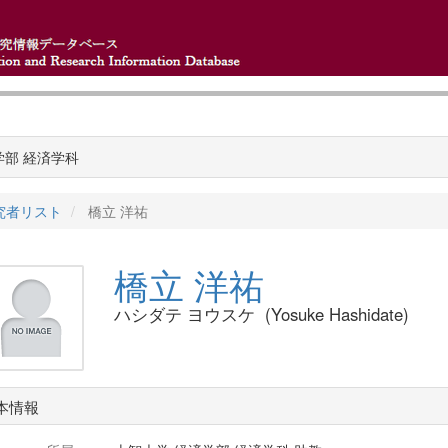
学部 経済学科
究者リスト
橋立 洋祐
橋立 洋祐
ハシダテ ヨウスケ (Yosuke Hashidate)
本情報