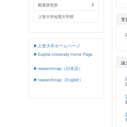
附置研究所
上智大学短期大学部
受
▶上智大学ホームページ
▶
Sophia University Home Page
論
▶researchmap（日本語）
▶researchmap（English）