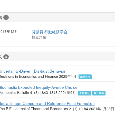
賞
1
2016年12月
奨励賞 行動経済学会
橋立洋祐
文
3
Uncertainty-Driven (Dis)trust Behavior
Decisions in Economics and Finance 2025年1月
査読有り
Stochastic Expected Inequity-Averse Choice
Economics Bulletin 41(3) 1843-1848 2021年9月
査読有り
責任著者
Social Image Concern and Reference Point Formation
The B.E. Journal of Theoretical Economics 21(1) 19-84 2021年1月28