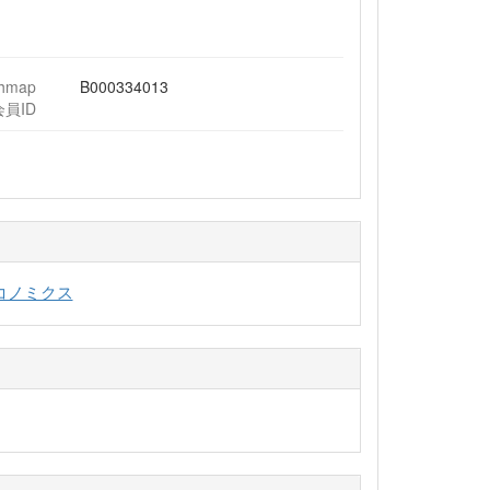
chmap
B000334013
会員ID
コノミクス