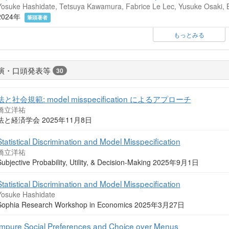
Yosuke Hashidate, Tetsuya Kawamura, Fabrice Le Lec, Yusuke Osaki, 
2024年
筆頭著者
もっとみる
演・口頭発表等
30
法と社会規範: model misspecification によるアプローチ
橋立洋祐
法と経済学会 2025年11月8日
Statistical Discrimination and Model Misspecification
橋立洋祐
Subjective Probability, Utility, & Decision-Making 2025年9月1日
Statistical Discrimination and Model Misspecification
Yosuke Hashidate
Sophia Research Workshop in Economics 2025年3月27日
Impure Social Preferences and Choice over Menus