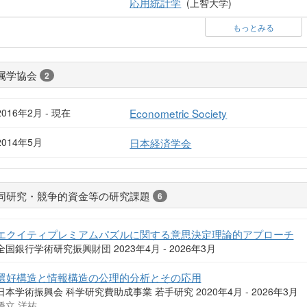
応用統計学
(上智大学)
もっとみる
属学協会
2
2016年2月 - 現在
Econometric Society
2014年5月
日本経済学会
同研究・競争的資金等の研究課題
6
エクイティプレミアムパズルに関する意思決定理論的アプローチ
全国銀行学術研究振興財団 2023年4月 - 2026年3月
選好構造と情報構造の公理的分析とその応用
日本学術振興会 科学研究費助成事業 若手研究 2020年4月 - 2026年3月
橋立 洋祐