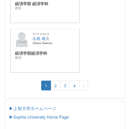
経済学部 経済学科
教授
デジマ タカヒサ
出島 敬久
Dejima Takahisa
経済学部経済学科
教授
1
2
3
4
›
▶上智大学ホームページ
▶
Sophia University Home Page