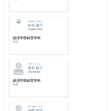
スギタニ ヨウコ
杉谷 陽子
Sugitani Yoko
経済学部経営学科
教授
アライ ノリコ
新井 範子
Arai Noriko
経済学部経営学科
教授
ホソガヤ ノブコ
細萱 伸子