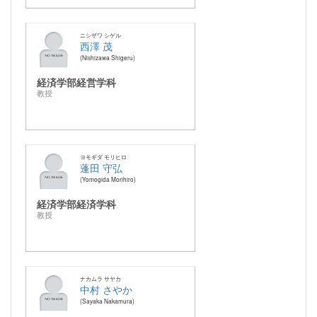
ニシザワ シゲル
西澤 茂
Nishizawa Shigeru
経済学部経営学科
教授
ヨモギダ モリヒロ
蓬田 守弘
Yomogida Morihiro
経済学部経済学科
教授
ナカムラ サヤカ
中村 さやか
Sayaka Nakamura