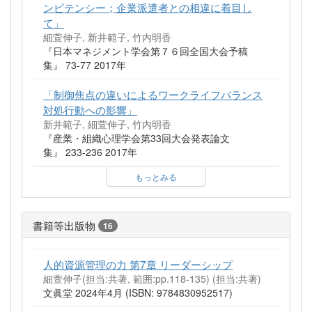
ンピテンシー；企業派遣者との相違に着目し
て」
細萱伸子, 新井範子, 竹内明香
『日本マネジメント学会第７６回全国大会予稿
集』 73-77 2017年
「制御焦点の違いによるワークライフバランス
対処行動への影響」
新井範子, 細萱伸子, 竹内明香
『産業・組織心理学会第33回大会発表論文
集』 233-236 2017年
もっとみる
書籍等出版物
16
人的資源管理の力 第7章 リーダーシップ
細萱伸子(担当:共著, 範囲:pp.118-135) (担当:共著)
文眞堂 2024年4月 (ISBN: 9784830952517)