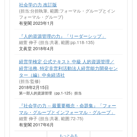
社会学の力 改訂版
(担当:分担執筆, 範囲:フォーマル・グループとイン
フォーマル・グループ)
有斐閣 2023年1月
『人的資源管理の力』「リーダーシップ」
細萱 伸子 (担当:共著, 範囲:pp.118-135)
文眞堂 2018年4月
経営学検定 公式テキスト 中級 人的資源管理／
経営法務, 特定非営利活動法人経営能力開発セン
ター（編）中央経済社
(担当:監修)
2018年2月15日
第一部人的資源管理（pp.1-125）担当
『社会学の力 -- 最重要概念・命題集』「フォー
マル・グループとインフォーマル・グループ」
細萱 伸子 (担当:共著, 範囲:72-75)
有斐閣 2017年6月
もっとみる