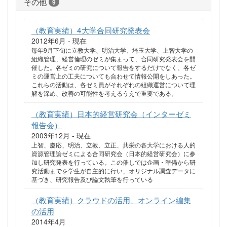
その他
9
（教育実績）4大学合同研究発表会
2012年6月 - 現在
毎年9月下旬に立教大学、明治大学、埼玉大学、上智大学の
組織管理、経営倫理のゼミが集まって、合同研究発表会を開
催した。各ゼミの研究について報告をするだけでなく、各ゼ
ミの運営上の工夫についても合わせて情報公開をしあった。
これらの活動は、各ゼミ員がそれぞれの組織運営について理
解を深め、改善の可能性を考えるうえで重要である。
（教育実績）日本的経営研究会（インターゼミ
報告会）
2003年12月 - 現在
上智、慶応、明治、立教、立正、共栄の各大学における人的
資源管理論ゼミによる合同研究会（日本的経営研究会）に参
加し研究発表を行っている。この催しでは企画・準備から研
究活動までを学生が自主的に行い、オリジナル調査データに
基づき、研究報告及び論文執筆を行っている
（教育実績）クラウドの活用、オンライン編集
の活用
2014年4月