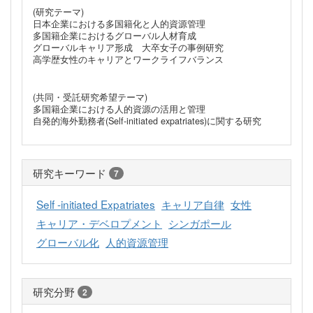
(研究テーマ)
日本企業における多国籍化と人的資源管理
多国籍企業におけるグローバル人材育成
グローバルキャリア形成 大卒女子の事例研究
高学歴女性のキャリアとワークライフバランス
(共同・受託研究希望テーマ)
多国籍企業における人的資源の活用と管理
自発的海外勤務者(Self-initiated expatriates)に関する研究
研究キーワード
7
Self -initiated Expatriates
キャリア自律
女性
キャリア・デベロプメント
シンガポール
グローバル化
人的資源管理
研究分野
2