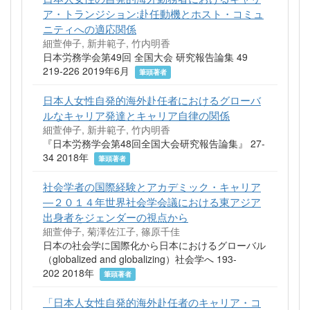
ア・トランジション:赴任動機とホスト・コミュ
ニティへの適応関係
細萱伸子, 新井範子, 竹内明香
日本労務学会第49回 全国大会 研究報告論集 49
219-226 2019年6月
筆頭著者
日本人女性自発的海外赴任者におけるグローバ
ルなキャリア発達とキャリア自律の関係
細萱伸子, 新井範子, 竹内明香
『日本労務学会第48回全国大会研究報告論集』 27-
34 2018年
筆頭著者
社会学者の国際経験とアカデミック・キャリア
―２０１４年世界社会学会議における東アジア
出身者をジェンダーの視点から
細萱伸子, 菊澤佐江子, 篠原千佳
日本の社会学に国際化から日本におけるグローバル
（globalized and globalizing）社会学へ 193-
202 2018年
筆頭著者
「日本人女性自発的海外赴任者のキャリア・コ