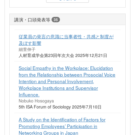
講演・口頭発表等
35
従業員の発言の意識に当事者性・共感と制度が
及ぼす影響
細萱伸子
人材育成学会第23回年次大会 2025年12月21日
Social Empathy in the Workplace: Elucidation
from the Relationship between Prosocial Voice
Intention and Personal Involvement,
Workplace Institutions and Supervisor
Influence.
Nobuko Hosogaya
5th ISA Forum of Sociology 2025年7月10日
A Study on the Identification of Factors for
Promoting Employees’ Participation in
Networking Groups in Japan