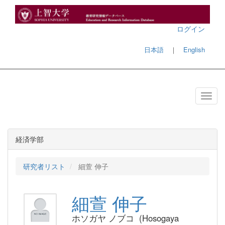
ログイン
日本語
｜
English
経済学部
研究者リスト
細萱 伸子
細萱 伸子
ホソガヤ ノブコ (Hosogaya