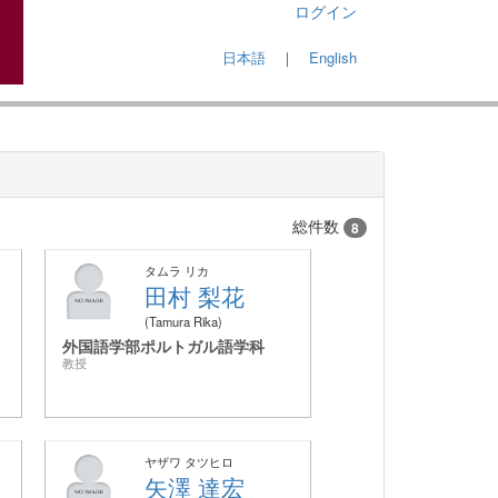
ログイン
日本語
｜
English
総件数
8
タムラ リカ
田村 梨花
Tamura Rika
外国語学部ポルトガル語学科
教授
ヤザワ タツヒロ
矢澤 達宏