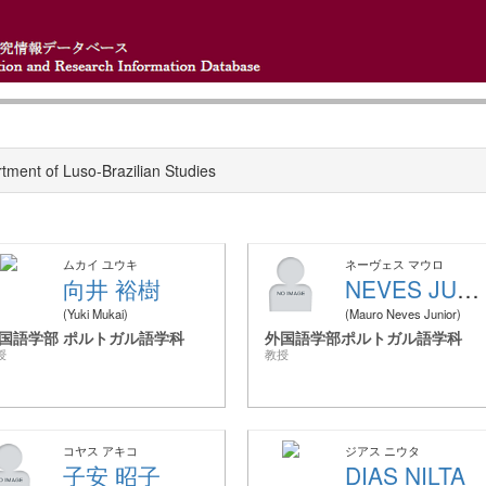
tment of Luso-Brazilian Studies
ムカイ ユウキ
ネーヴェス マウロ
向井 裕樹
NEVES JUNIOR MAURO
Yuki Mukai
Mauro Neves Junior
国語学部 ポルトガル語学科
外国語学部ポルトガル語学科
授
教授
コヤス アキコ
ジアス ニウタ
子安 昭子
DIAS NILTA