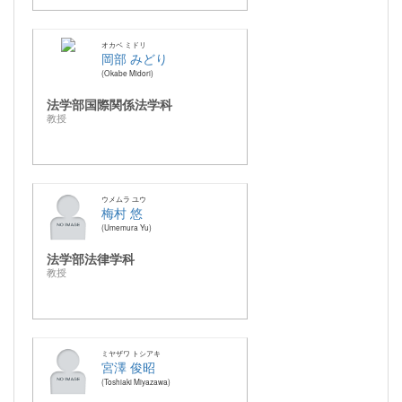
オカベ ミドリ
岡部 みどり
Okabe Midori
法学部国際関係法学科
教授
ウメムラ ユウ
梅村 悠
Umemura Yu
法学部法律学科
教授
ミヤザワ トシアキ
宮澤 俊昭
Toshiaki Miyazawa