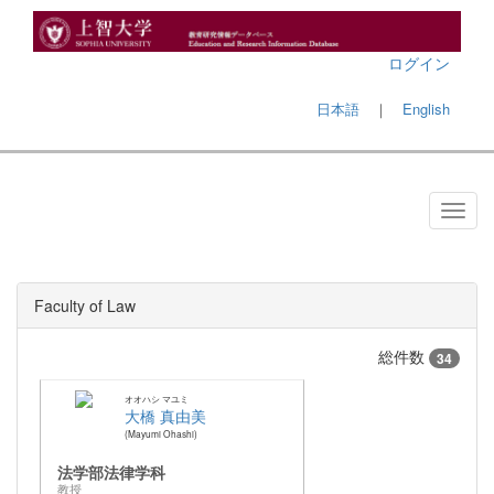
ログイン
日本語
｜
English
Faculty of Law
総件数
34
オオハシ マユミ
大橋 真由美
Mayumi Ohashi
法学部法律学科
教授