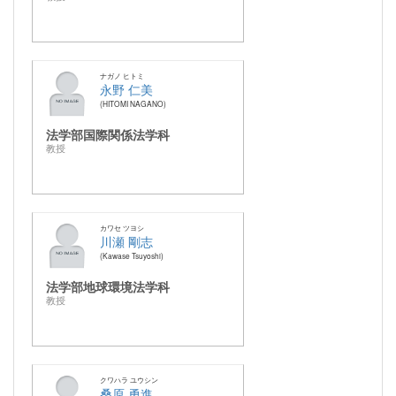
ナガノ ヒトミ
永野 仁美
HITOMI NAGANO
法学部国際関係法学科
教授
カワセ ツヨシ
川瀬 剛志
Kawase Tsuyoshi
法学部地球環境法学科
教授
クワハラ ユウシン
桑原 勇進