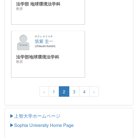
法学部 地球環境法学科
教授
チクシ ケイイチ
筑紫 圭一
Chikushi Keiichi
法学部地球環境法学科
教授
‹
1
2
3
4
›
▶上智大学ホームページ
▶
Sophia University Home Page