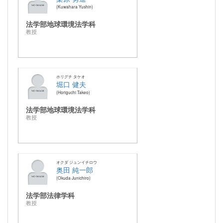
Kuwahara Yushin
法学部地球環境法学科
教授
ホリグチ タケオ
堀口 健夫
Horiguchi Takeo
法学部地球環境法学科
教授
オクダ ジュンイチロウ
奥田 純一郎
Okuda Junichiro
法学部法律学科
教授